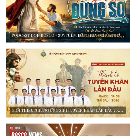
PODCAST DON BOSCO - SUY NIỆM LỜI CHÚA - CHÚA NHẬT XIX THƯỜNG NIÊN - NĂM A
GIỚI THIỆU NHỮNG ỨNG SINH TUYÊN KHẤN LẦN ĐẦU 2026 - TỈNH DÒNG THÁNH GIOAN BOSCO VIỆT NAM - VIE BOSCO