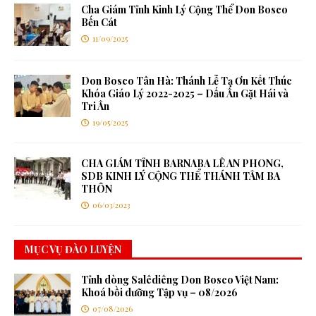
Cha Giám Tỉnh Kinh Lý Cộng Thể Don Bosco
Bến Cát
11/09/2025
Don Bosco Tân Hà: Thánh Lễ Tạ Ơn Kết Thúc
Khóa Giáo Lý 2022-2025 – Dấu Ấn Gặt Hái và
Tri Ân
19/05/2025
CHA GIÁM TỈNH BARNABA LÊ AN PHONG,
SDB KINH LÝ CỘNG THỂ THÁNH TÂM BA
THÔN
06/03/2023
MỤC VỤ ĐÀO LUYỆN
Tỉnh dòng Salêdiêng Don Bosco Việt Nam:
Khoá bồi dưỡng Tập vụ – 08/2026
07/08/2026