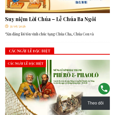
Suy niệm Lời Chúa – Lễ Chúa Ba Ngôi
31/05/2026
‘Xin dâng lời tôn vinh chúc tụng Chúa Cha, Chúa Con và
CÁC NGÀY LỄ ĐẶC BIỆT
CÁC NGÀY LỄ ĐẶC BIỆT
Theo dõi