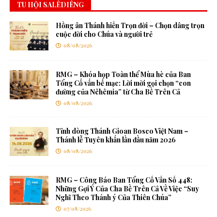
TU HỘI SALÊDIÊNG
Hồng ân Thánh hiến Trọn đời – Chọn dâng trọn
cuộc đời cho Chúa và người trẻ
08/08/2026
RMG – Khóa họp Toàn thể Mùa hè của Ban
Tổng Cố vấn bế mạc: Lời mời gọi chọn “con
đường của Nêhêmia” từ Cha Bề Trên Cả
08/08/2026
Tỉnh dòng Thánh Gioan Bosco Việt Nam –
Thánh lễ Tuyên khấn lần đầu năm 2026
08/08/2026
RMG – Công Báo Ban Tổng Cố Vấn Số 448:
Những Gợi Ý Của Cha Bề Trên Cả Về Việc “Suy
Nghĩ Theo Thánh ý Của Thiên Chúa”
07/08/2026