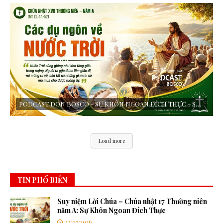
PODCAST DON BOSCO - SỰ KHÔN NGOAN ĐÍCH THỰC - SUY NIỆM LỜI CHÚA - CHÚA NHẬT XVII TN - NAM A
Load more
TIN PHỔ BIẾN
Suy niệm Lời Chúa – Chúa nhật 17 Thường niên
năm A: Sự Khôn Ngoan Đích Thực
22/07/2026