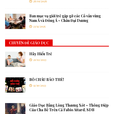
26/01/2026
Ban mục vụ giới trẻ gặp gỡ các Cố vấn vùng
Nam Á và Đông Á – Châu Đại Dương
23/12/2025
CHUYÊN ĐỀ GIÁO DỤC
Hãy Hiểu Trẻ
21/02/2023
BỐ CHÁU BẢO THẾ!
12/10/2023
Giáo Dục Bằng Lòng Thương Xót – Thông Điệp
Của Cha Bề Trên Cả Fabio Attard, SDB