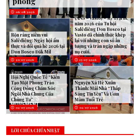
phòng
06/08/2026
(ANS – Vasto) – Kỳ Trại hè
năm 2026 của Tu hội
Salêdiêng Don Bosco tại
Rộn ràng niềm vui
Vasto đã chính thức khép
Salêdiêng: Ngày hội ẩm
lại với những con số ấn
thực và đổi quà hè 2026 tại
tượng và tràn ngập những
Don Bosco Đăk Mil
nụ cười.
20/07/2026
15/07/2026
Hội Nghị Quốc Tế “Kiến
Tạo Một Phong Trào
Nguyện Xá Hè Xuân
Cộng Đồng Chăm Sóc
Thành: Mái Nhà “Thắp
Ngôi Nhà Chung Của
Sáng Tin Yêu” Và Ươm
Chúng Ta”
Mầm Tuổi Trẻ
02/07/2026
02/07/2026
LỜI CHÚA CHÚA NHẬT