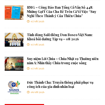
RMG – Công Báo Ban Tổng Cố Vấn Số 448:
Những Gợi Ý Của Cha Bề Trên Cả Về Việc “Suy
Nghĩ Theo Thánh ý Của Thiên Chúa”
07/08/2026
Tỉnh dòng Salêdiêng Don Bosco Việt Nam:
Khoá bồi dưỡng Tập vụ – 08/2026
07/08/2026
Suy niệm Lời Chúa – Chúa Nhật 19 Thường niên
năm A: Nhìn thấy Chúa trong cuộc sống
07/08/2026
Đức Thánh Cha: Truyền thông phải phục vụ
công ích của gia đình nhân loại
06/08/2026