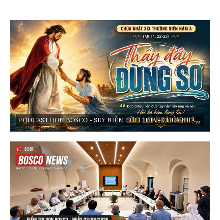
PODCAST DON BOSCO - SUY NIỆM LỜI CHÚA - CHÚA NHẬT XIX THƯỜNG NIÊN - NĂM A