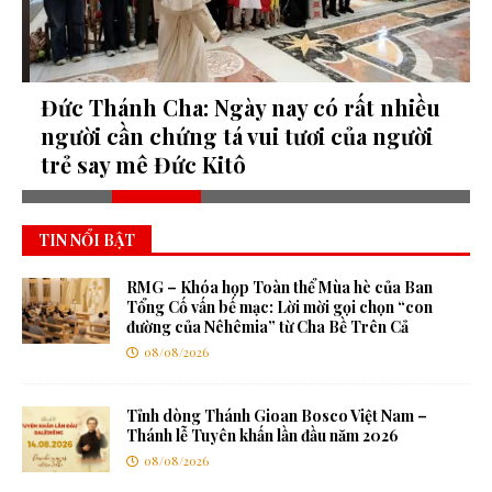
g
Đức Thánh Cha: Ngày nay có rất nhiều
H
người cần chứng tá vui tươi của người
t
trẻ say mê Đức Kitô
TIN NỔI BẬT
RMG – Khóa họp Toàn thể Mùa hè của Ban
Tổng Cố vấn bế mạc: Lời mời gọi chọn “con
đường của Nêhêmia” từ Cha Bề Trên Cả
08/08/2026
Tỉnh dòng Thánh Gioan Bosco Việt Nam –
Thánh lễ Tuyên khấn lần đầu năm 2026
08/08/2026