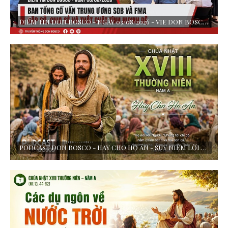
ĐIỂM TIN DON BOSCO - NGÀY 03/08/2026 - VIE DON BOSCO THỰC HIỆN
PODCAST DON BOSCO - HAY CHO HỌ ĂN - SUY NIỆM LỜI CHÚA - CHÚA NHẬT XVIII TN - NĂM A