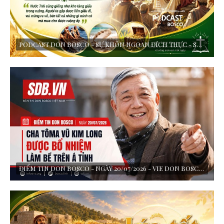
PODCAST DON BOSCO - SỰ KHÔN NGOAN ĐÍCH THỰC - SUY NIỆM LỜI CHÚA - CHÚA NHẬT XVII TN - NAM A
ĐIỂM TIN DON BOSCO - NGÀY 20/07/2026 - VIE DON BOSCO THỰC HIỆN