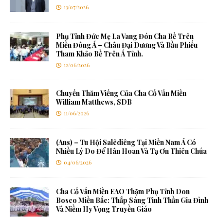
13/07/2026
Phụ Tỉnh Đức Mẹ La Vang Đón Cha Bề Trên
Miền Đông Á – Châu Đại Dương Và Bầu Phiếu
Tham Khảo Bề Trên Á Tỉnh.
12/06/2026
Chuyến Thăm Viếng Của Cha Cố Vấn Miền
William Matthews, SDB
11/06/2026
(Ans) – Tu Hội Salêdiêng Tại Miền Nam Á Có
Nhiều Lý Do Để Hân Hoan Và Tạ Ơn Thiên Chúa
04/06/2026
Cha Cố Vấn Miền EAO Thặm Phụ Tỉnh Don
Bosco Miền Bắc: Thắp Sáng Tinh Thần Gia Đình
Và Niềm Hy Vọng Truyền Giáo