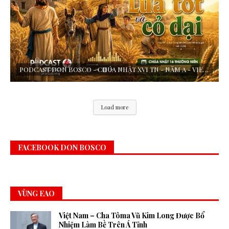
PODCAST DON BOSCO - CHÚA NHẬT XVI TN - NĂM A - VIE DON BOSCO THỰC HIỆN
Load more
FACEBOOK DON BOSCO
VÙNG EAO
Việt Nam – Cha Tôma Vũ Kim Long Được Bổ
Nhiệm Làm Bề Trên Á Tỉnh