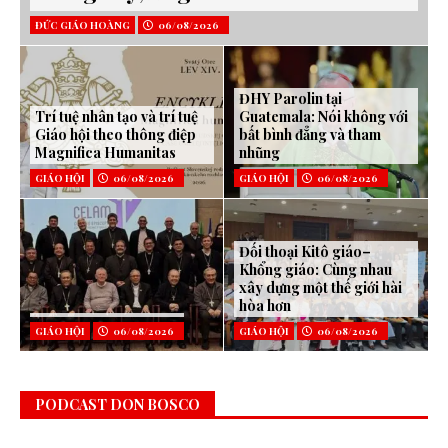
ĐỨC GIÁO HOÀNG
06/08/2026
ĐHY Parolin tại
Trí tuệ nhân tạo và trí tuệ
Guatemala: Nói không với
Giáo hội theo thông điệp
bất bình đẳng và tham
Magnifica Humanitas
nhũng
GIÁO HỘI
06/08/2026
GIÁO HỘI
06/08/2026
Đối thoại Kitô giáo–
Khổng giáo: Cùng nhau
xây dựng một thế giới hài
hòa hơn
GIÁO HỘI
06/08/2026
GIÁO HỘI
06/08/2026
PODCAST DON BOSCO