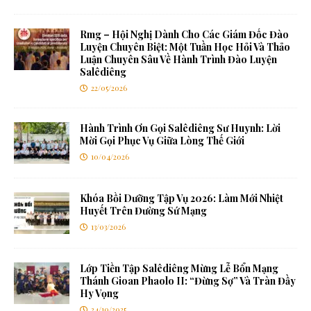
Rmg – Hội Nghị Dành Cho Các Giám Đốc Đào
Luyện Chuyên Biệt: Một Tuần Học Hỏi Và Thảo
Luận Chuyên Sâu Về Hành Trình Đào Luyện
Salêdiêng
22/05/2026
Hành Trình Ơn Gọi Salêdiêng Sư Huynh: Lời
Mời Gọi Phục Vụ Giữa Lòng Thế Giới
10/04/2026
Khóa Bồi Dưỡng Tập Vụ 2026: Làm Mới Nhiệt
Huyết Trên Đường Sứ Mạng
13/03/2026
Lớp Tiền Tập Salêdiêng Mừng Lễ Bổn Mạng
Thánh Gioan Phaolo II: “Đừng Sợ” Và Tràn Đầy
Hy Vọng
24/10/2025