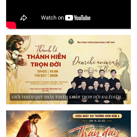
GIỚI THIỆU QUÝ THẦY TUYÊN KHẤN TRỌN ĐỜI SALÊDIÊNG 2026 - DÒNG SALÊDIÊNG DON BOSCO - VIE THỰC HIỆN