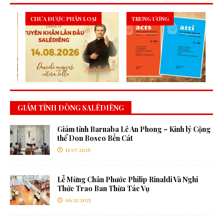
CHƯA ĐƯỢC PHÂN LOẠI
TRUNG ƯƠNG
GIÁM TỈNH DÒNG SALÊDIÊNG
Giám tỉnh Barnaba Lê An Phong – Kinh lý Cộng
thể Don Bosco Bến Cát
13/07/2026
Lễ Mừng Chân Phước Philip Rinaldi Và Nghi
Thức Trao Ban Thừa Tác Vụ
06/12/2025