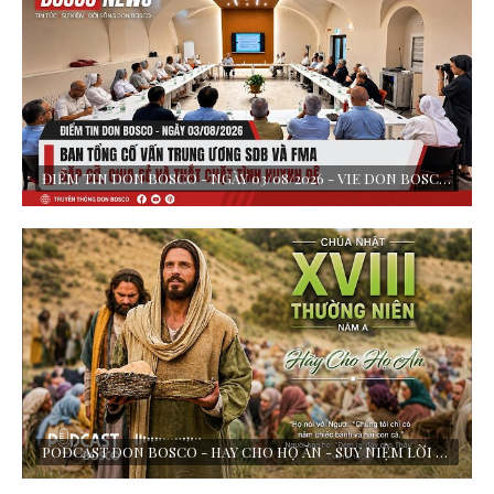
ĐIỂM TIN DON BOSCO - NGÀY 03/08/2026 - VIE DON BOSCO THỰC HIỆN
PODCAST DON BOSCO - HAY CHO HỌ ĂN - SUY NIỆM LỜI CHÚA - CHÚA NHẬT XVIII TN - NĂM A