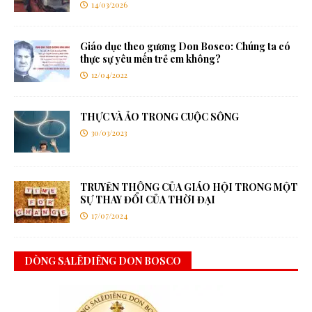
14/03/2026
Giáo dục theo gương Don Bosco: Chúng ta có
thực sự yêu mến trẻ em không?
12/04/2022
THỰC VÀ ẢO TRONG CUỘC SỐNG
30/03/2023
TRUYỀN THÔNG CỦA GIÁO HỘI TRONG MỘT
SỰ THAY ĐỔI CỦA THỜI ĐẠI
17/07/2024
DÒNG SALÊDIÊNG DON BOSCO