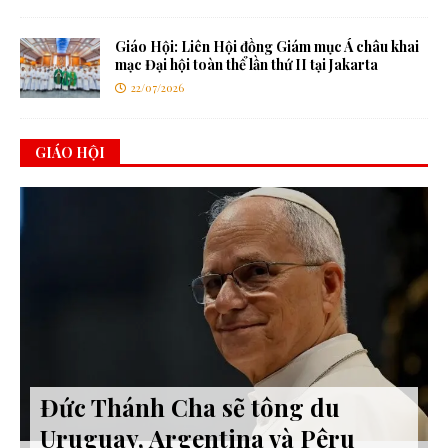
Giáo Hội: Liên Hội đồng Giám mục Á châu khai
mạc Đại hội toàn thể lần thứ II tại Jakarta
22/07/2026
GIÁO HỘI
Đức Thánh Cha sẽ tông du
Uruguay, Argentina và Pêru