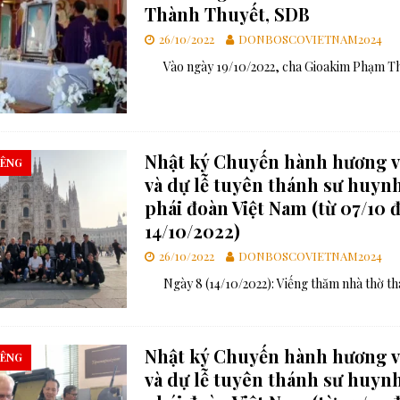
Thành Thuyết, SDB
26/10/2022
DONBOSCOVIETNAM2024
Vào ngày 19/10/2022, cha Gioakim Phạm Th
Nhật ký Chuyến hành hương 
IÊNG
và dự lễ tuyên thánh sư huynh
phái đoàn Việt Nam (từ 07/10 
14/10/2022)
26/10/2022
DONBOSCOVIETNAM2024
Ngày 8 (14/10/2022): Viếng thăm nhà thờ th
Nhật ký Chuyến hành hương 
IÊNG
và dự lễ tuyên thánh sư huynh