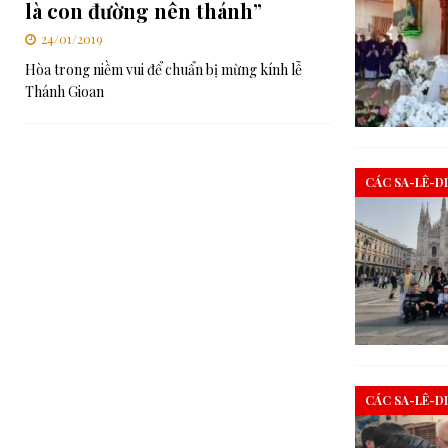
là con đường nên thánh”
24/01/2019
Hòa trong niềm vui để chuẩn bị mừng kính lễ
Thánh Gioan
CÁC SA-LÊ-D
CÁC SA-LÊ-D