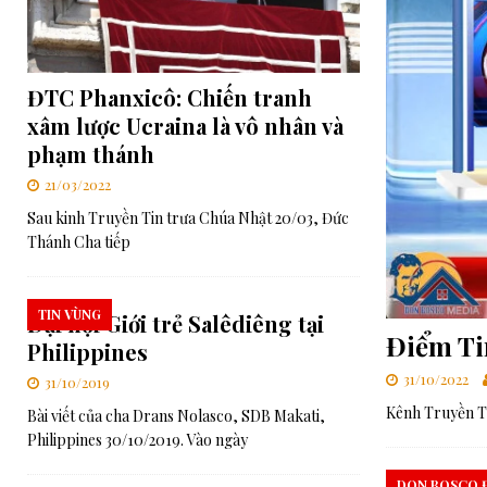
[ 06/08/2026 ]
Đối thoại Kitô giáo–Khổng giáo: Cùng nhau xây d
[ 06/08/2026 ]
Lễ Tôn phong Chân phước cho Cha Elia Comini và 
ĐTC Phanxicô: Chiến tranh
[ 07/08/2026 ]
RMG – Công Báo Ban Tổng Cố Vấn Số 448: Những
xâm lược Ucraina là vô nhân và
Chúa”
TRUNG ƯƠNG
phạm thánh
21/03/2022
Sau kinh Truyền Tin trưa Chúa Nhật 20/03, Đức
Thánh Cha tiếp
TIN VÙNG
Đại hội Giới trẻ Salêdiêng tại
Điểm Ti
Philippines
31/10/2022
31/10/2019
Kênh Truyền Th
Bài viết của cha Drans Nolasco, SDB Makati,
Philippines 30/10/2019. Vào ngày
DON BOSCO Đ