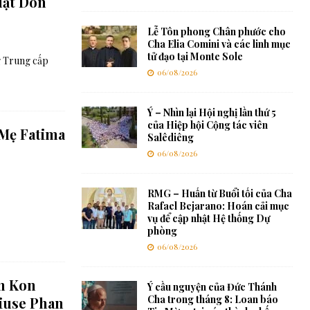
uật Don
Lễ Tôn phong Chân phước cho
Cha Elia Comini và các linh mục
tử đạo tại Monte Sole
 Trung cấp
06/08/2026
Ý – Nhìn lại Hội nghị lần thứ 5
của Hiệp hội Cộng tác viên
Mẹ Fatima
Salêdiêng
06/08/2026
RMG – Huấn từ Buổi tối của Cha
Rafael Bejarano: Hoán cải mục
vụ để cập nhật Hệ thống Dự
phòng
06/08/2026
ận Kon
Ý cầu nguyện của Đức Thánh
Cha trong tháng 8: Loan báo
iuse Phan