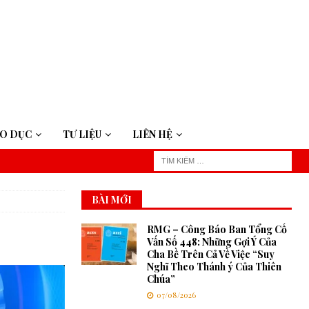
ÁO DỤC
TƯ LIỆU
LIÊN HỆ
BÀI MỚI
RMG – Công Báo Ban Tổng Cố
Vấn Số 448: Những Gợi Ý Của
Cha Bề Trên Cả Về Việc “Suy
Nghĩ Theo Thánh ý Của Thiên
Chúa”
07/08/2026