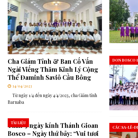
Cha Giám Tỉnh & Ban Cố Vấn
DON BOSCO 
Ngài Viếng Thăm Kinh Lý Cộng
Thể Đaminh Saviô Cầu Bông
14/04/2023
Từ ngày 1/4 đến ngày 4/4/2023, cha Giám tỉnh
Barnaba
TÀI LIỆU
Tuần 9 ngày kính Thánh Gioan
CÁC SA-LÊ-D
Bosco – Ngày thứ bảy: “Vui tươi