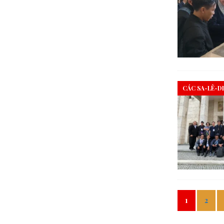
CÁC SA-LÊ-D
1
2