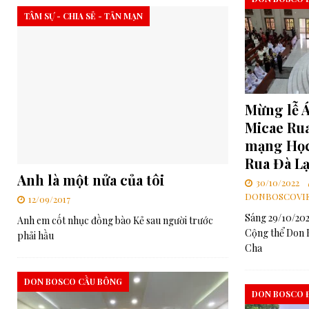
TÂM SỰ - CHIA SẺ - TẢN MẠN
Mừng lễ 
Micae Rua
mạng Học
Rua Đà Lạ
Anh là một nửa của tôi
30/10/2022
DONBOSCOVIE
12/09/2017
Sáng 29/10/202
Anh em cốt nhục đồng bào Kẻ sau người trước
Cộng thể Don 
phải hầu
Cha
DON BOSCO CẦU BÔNG
DON BOSCO 