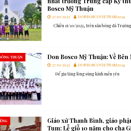
nhất trường Trung cấp Kỹ th
Bosco Mỹ Thuận
27/10/2022
DONBOSCOVIETNAM2024
Chiều 15/10/2022, trên sân bóng đá Trường
Don Bosco Mỹ Thuận: Về Bên 
ĐÔNG THUẬN
27/10/2022
DONBOSCOVIETNAM2024
Để gia tăng lòng sùng kính mến yêu
Giáo xứ Thanh Bình, giáo ph
IÊNG
Tum: Lễ giỗ 10 năm cho cha G