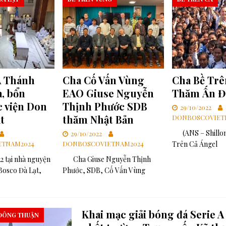
Á Thánh
Cha Cố Vấn Vùng
Cha Bề Trê
, bổn
EAO Giuse Nguyễn
Thăm Ấn Đ
 viện Don
Thịnh Phước SDB
29/10/2022
t
thăm Nhật Bản
DONBOSCOVIET
(ANS – Shillon
29/10/2022
TNAM2024
DONBOSCOVIETNAM2024
Trên Cả Ángel
2 tại nhà nguyện
Cha Giuse Nguyễn Thịnh
Bosco Đà Lạt,
Phước, SDB, Cố Vấn Vùng
Khai mạc giải bóng đá Serie A
ĐÔNG THUẬN