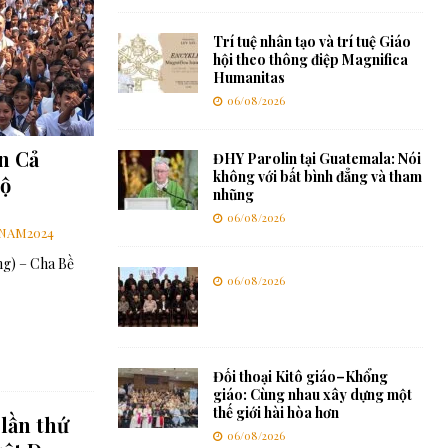
Trí tuệ nhân tạo và trí tuệ Giáo
hội theo thông điệp Magnifica
Humanitas
06/08/2026
n Cả
ĐHY Parolin tại Guatemala: Nói
không với bất bình đẳng và tham
ộ
nhũng
06/08/2026
NAM2024
g) – Cha Bề
06/08/2026
Đối thoại Kitô giáo–Khổng
giáo: Cùng nhau xây dựng một
thế giới hài hòa hơn
 lần thứ
06/08/2026