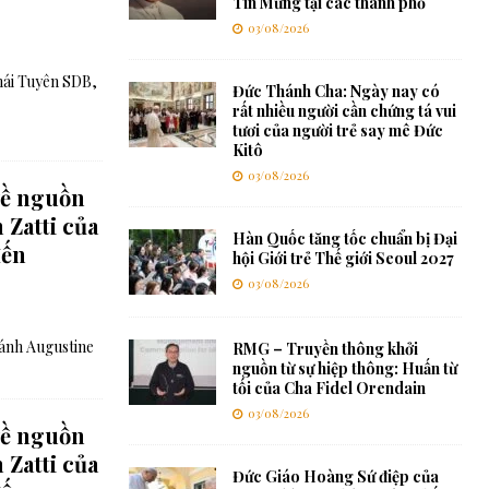
Tin Mừng tại các thành phố
03/08/2026
ái Tuyên SDB,
Đức Thánh Cha: Ngày nay có
rất nhiều người cần chứng tá vui
tươi của người trẻ say mê Đức
Kitô
03/08/2026
về nguồn
 Zatti của
Hàn Quốc tăng tốc chuẩn bị Đại
đến
hội Giới trẻ Thế giới Seoul 2027
03/08/2026
ánh Augustine
RMG – Truyền thông khởi
nguồn từ sự hiệp thông: Huấn từ
tối của Cha Fidel Orendain
03/08/2026
về nguồn
 Zatti của
Đức Giáo Hoàng Sứ điệp của