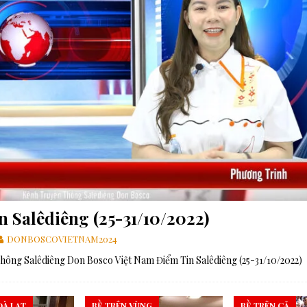
ựng một thế giới hài hòa hơn
GIÁO HỘI
các linh mục tử đạo tại Monte Sole
TIN SDB
 Gợi Ý Của Cha Bề Trên Cả Về Việc “Suy Nghĩ Theo Thánh ý Của Thiên
n Salêdiêng (25-31/10/2022)
DONBOSCOVIETNAM2024
ông Salêdiêng Don Bosco Việt Nam Điểm Tin Salêdiêng (25-31/10/2022)
À LẠT
BỀ TRÊN VÙNG
BỀ TRÊN CẢ