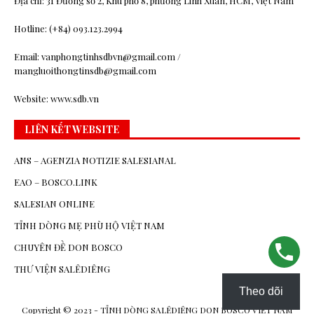
Địa chỉ: 31 Đường số 2, Khu phố 8, phường Linh Xuân, HCM, Việt Nam
Hotline: (+84) 093.123.2994
Email: vanphongtinhsdbvn@gmail.com /
mangluoithongtinsdb@gmail.com
Website: www.sdb.vn
LIÊN KẾT WEBSITE
ANS – AGENZIA NOTIZIE SALESIANAL
EAO – BOSCO.LINK
SALESIAN ONLINE
TỈNH DÒNG MẸ PHÙ HỘ VIỆT NAM
CHUYÊN ĐỀ DON BOSCO
THƯ VIỆN SALÊDIÊNG
Theo dõi
Copyright © 2023 - TỈNH DÒNG SALÊDIÊNG DON BOSCO VIỆT NAM