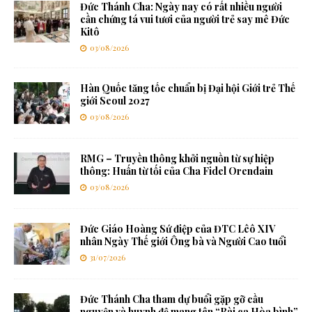
Đức Thánh Cha: Ngày nay có rất nhiều người
cần chứng tá vui tươi của người trẻ say mê Đức
Kitô
03/08/2026
Hàn Quốc tăng tốc chuẩn bị Đại hội Giới trẻ Thế
giới Seoul 2027
03/08/2026
RMG – Truyền thông khởi nguồn từ sự hiệp
thông: Huấn từ tối của Cha Fidel Orendain
03/08/2026
Đức Giáo Hoàng Sứ điệp của ĐTC Lêô XIV
nhân Ngày Thế giới Ông bà và Người Cao tuổi
31/07/2026
Đức Thánh Cha tham dự buổi gặp gỡ cầu
nguyện và huynh đệ mang tên “Bài ca Hòa bình”