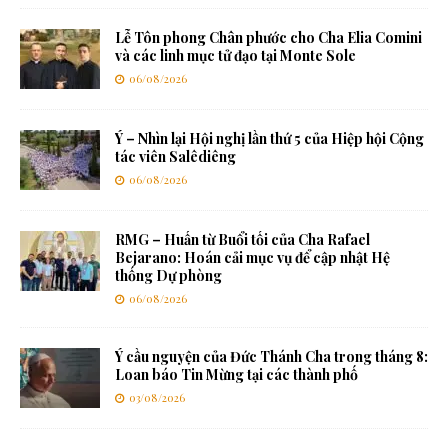
Lễ Tôn phong Chân phước cho Cha Elia Comini
và các linh mục tử đạo tại Monte Sole
06/08/2026
Ý – Nhìn lại Hội nghị lần thứ 5 của Hiệp hội Cộng
tác viên Salêdiêng
06/08/2026
RMG – Huấn từ Buổi tối của Cha Rafael
Bejarano: Hoán cải mục vụ để cập nhật Hệ
thống Dự phòng
06/08/2026
Ý cầu nguyện của Đức Thánh Cha trong tháng 8:
Loan báo Tin Mừng tại các thành phố
03/08/2026