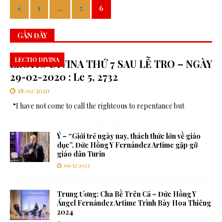
«
1
…
5
6
GẦN ĐÂY
LECTIO DIVINA
LECTIO DIVINA THỨ 7 SAU LỄ TRO – NGÀY
29-02-2020 : Lc 5, 2732
18/02/2020
“I have not come to call the righteous to repentance but
Ý – “Giới trẻ ngày nay, thách thức lớn về giáo
dục”. Đức Hồng Y Fernández Artime gặp gỡ
giáo dân Turin
06/12/2023
Trung Ương: Cha Bề Trên Cả – Đức Hồng Y
Ángel Fernández Artime Trình Bày Hoa Thiêng
2024