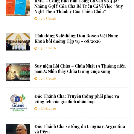
RMG – Công Báo Ban Tổng Cố Vấn Số 448:
Những Gợi Ý Của Cha Bề Trên Cả Về Việc “Suy
Nghĩ Theo Thánh ý Của Thiên Chúa”
07/08/2026
Tỉnh dòng Salêdiêng Don Bosco Việt Nam:
Khoá bồi dưỡng Tập vụ – 08/2026
07/08/2026
Suy niệm Lời Chúa – Chúa Nhật 19 Thường niên
năm A: Nhìn thấy Chúa trong cuộc sống
07/08/2026
Đức Thánh Cha: Truyền thông phải phục vụ
công ích của gia đình nhân loại
06/08/2026
Đức Thánh Cha sẽ tông du Uruguay, Argentina
và Pêru