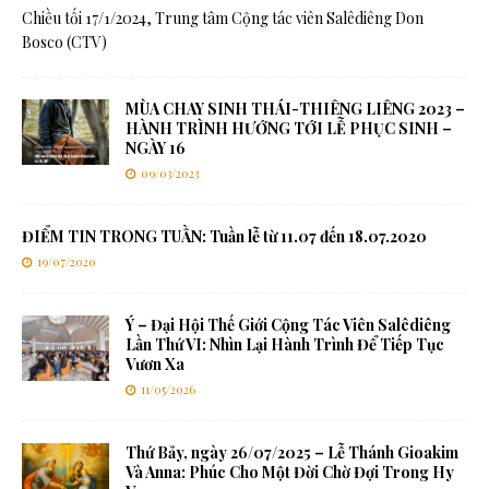
Chiều tối 17/1/2024, Trung tâm Cộng tác viên Salêdiêng Don
Bosco (CTV)
MÙA CHAY SINH THÁI-THIÊNG LIÊNG 2023 –
HÀNH TRÌNH HƯỚNG TỚI LỄ PHỤC SINH –
NGÀY 16
09/03/2023
ĐIỂM TIN TRONG TUẦN: Tuần lễ từ 11.07 đến 18.07.2020
19/07/2020
Ý – Đại Hội Thế Giới Cộng Tác Viên Salêdiêng
Lần Thứ VI: Nhìn Lại Hành Trình Để Tiếp Tục
Vươn Xa
11/05/2026
Thứ Bảy, ngày 26/07/2025 – Lễ Thánh Gioakim
Và Anna: Phúc Cho Một Đời Chờ Đợi Trong Hy