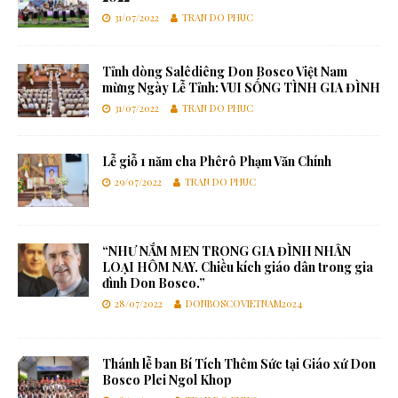
31/07/2022
TRAN DO PHUC
Tỉnh dòng Salêdiêng Don Bosco Việt Nam
mừng Ngày Lễ Tỉnh: VUI SỐNG TÌNH GIA ĐÌNH
31/07/2022
TRAN DO PHUC
Lễ giỗ 1 năm cha Phêrô Phạm Văn Chính
29/07/2022
TRAN DO PHUC
“NHƯ NẮM MEN TRONG GIA ĐÌNH NHÂN
LOẠI HÔM NAY. Chiều kích giáo dân trong gia
đình Don Bosco.”
28/07/2022
DONBOSCOVIETNAM2024
Thánh lễ ban Bí Tích Thêm Sức tại Giáo xứ Don
Bosco Plei Ngol Khop