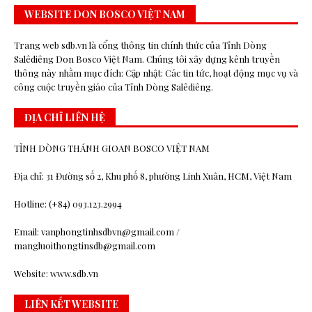
WEBSITE DON BOSCO VIỆT NAM
Trang web sdb.vn là cổng thông tin chính thức của Tỉnh Dòng
Salêdiêng Don Bosco Việt Nam. Chúng tôi xây dựng kênh truyền
thông này nhằm mục đích: Cập nhật: Các tin tức, hoạt động mục vụ và
công cuộc truyền giáo của Tỉnh Dòng Salêdiêng.
ĐỊA CHỈ LIÊN HỆ
TỈNH DÒNG THÁNH GIOAN BOSCO VIỆT NAM
Địa chỉ: 31 Đường số 2, Khu phố 8, phường Linh Xuân, HCM, Việt Nam
Hotline: (+84) 093.123.2994
Email: vanphongtinhsdbvn@gmail.com /
mangluoithongtinsdb@gmail.com
Website: www.sdb.vn
LIÊN KẾT WEBSITE