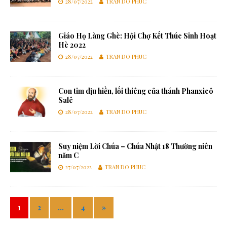
28/07/2022
TRAN DO PHUC
Giáo Họ Làng Ghè: Hội Chợ Kết Thúc Sinh Hoạt
Hè 2022
28/07/2022
TRAN DO PHUC
Con tim dịu hiền, lối thiêng của thánh Phanxicô
Salê
28/07/2022
TRAN DO PHUC
Suy niệm Lời Chúa – Chúa Nhật 18 Thường niên
năm C
27/07/2022
TRAN DO PHUC
1
2
…
4
»