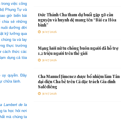
 trong việc công
bộ Phụng Tự và
Đức Thánh Cha tham dự buổi gặp gỡ cầu
ao giờ biến bài
nguyện và huynh đệ mang tên “Bài ca Hòa
ể chia sẻ những
bình”
a nuôi dưỡng đời
31/07/2026
hật kỹ lưỡng qua
 chúng ta và lay
ơng thực trường
Mạng lưới nữ tu chống buôn người đã hỗ trợ
hư cách thức các
1,2 triệu người trên thế giới
 lạm dụng cả tòa
31/07/2026
ó uy quyền. Đây
Cha Manuel Jimenez được bổ nhiệm làm Tân
đại diện Cha bề trên Cả đặc trách Gia đình
sự chữa lành.
Salêdiêng
31/07/2026
a Lambert de la
g ta học hỏi nơi
nhất mà chúng ta