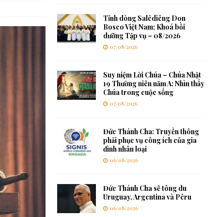
Tỉnh dòng Salêdiêng Don
Bosco Việt Nam: Khoá bồi
dưỡng Tập vụ – 08/2026
07/08/2026
Suy niệm Lời Chúa – Chúa Nhật
19 Thường niên năm A: Nhìn thấy
Chúa trong cuộc sống
07/08/2026
Đức Thánh Cha: Truyền thông
phải phục vụ công ích của gia
đình nhân loại
06/08/2026
Đức Thánh Cha sẽ tông du
Uruguay, Argentina và Pêru
06/08/2026