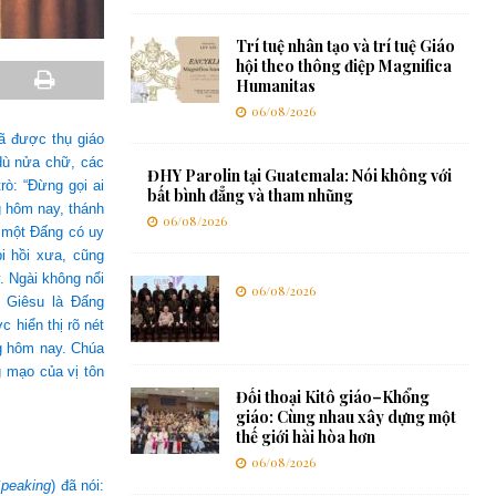
Trí tuệ nhân tạo và trí tuệ Giáo
hội theo thông điệp Magnifica
Humanitas
06/08/2026
ã được thụ giáo
 dù nửa chữ, các
ĐHY Parolin tại Guatemala: Nói không với
rò: “Đừng gọi ai
bất bình đẳng và tham nhũng
g hôm nay, thánh
06/08/2026
 một Đấng có uy
i hồi xưa, cũng
. Ngài không nổi
06/08/2026
 Giêsu là Đấng
 hiển thị rõ nét
g hôm nay. Chúa
g mạo của vị tôn
Đối thoại Kitô giáo–Khổng
giáo: Cùng nhau xây dựng một
thế giới hài hòa hơn
06/08/2026
Speaking
) đã nói: