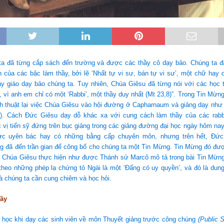
ta đã từng cắp sách đến trường và được các thầy cô dạy bảo. Chúng ta đ
 của các bậc làm thầy, bởi lẽ ‘Nhất tự vi sư, bán tự vi sư’, một chữ hay
ầy giáo dạy bảo chúng ta. Tuy nhiên, Chúa Giêsu đã từng nói với các học t
y, vì anh em chỉ có một ‘Rabbi’, một thầy duy nhất (Mt 23,8)”. Trong Tin Mừn
nh thuật lại việc Chúa Giêsu vào hội đường ở Capharnaum và giảng dạy như
). Cách Đức Giêsu dạy dỗ khác xa với cung cách làm thầy của các rabb
 vị tiến sỹ đứng trên bục giảng trong các giảng đường đại học ngày hôm nay
thức uyên bác hay có những bằng cấp chuyên môn, nhưng trên hết, Đức
ng đã đến trần gian để công bố cho chúng ta một Tin Mừng. Tin Mừng đó được
ạ Chúa Giêsu thực hiện như được Thánh sử Marcô mô tả trong bài Tin Mừn
theo những phép lạ chứng tỏ Ngài là một ‘Đấng có uy quyền’, và đó là dun
 chúng ta cần cung chiêm và học hỏi.
hầy
i học khi dạy các sinh viên về môn Thuyết giảng trước công chúng
(Public 