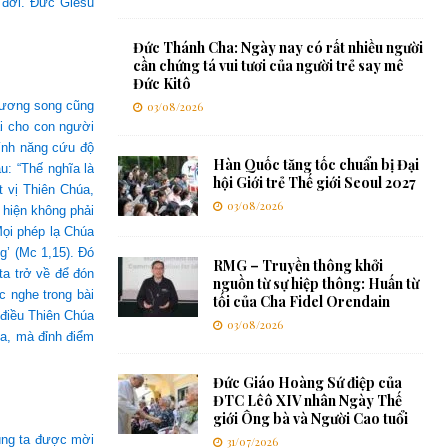
 đời. Đức Giêsu
Đức Thánh Cha: Ngày nay có rất nhiều người
cần chứng tá vui tươi của người trẻ say mê
Đức Kitô
thương song cũng
03/08/2026
ại cho con người
ính năng cứu độ
Hàn Quốc tăng tốc chuẩn bị Đại
u: “Thế nghĩa là
hội Giới trẻ Thế giới Seoul 2027
t vị Thiên Chúa,
03/08/2026
hiện không phải
Mọi phép lạ Chúa
g’ (Mc 1,15). Đó
RMG – Truyền thông khởi
ta trở về để đón
nguồn từ sự hiệp thông: Huấn từ
 nghe trong bài
tối của Cha Fidel Orendain
 điều Thiên Chúa
03/08/2026
úa, mà đỉnh điểm
Đức Giáo Hoàng Sứ điệp của
ĐTC Lêô XIV nhân Ngày Thế
giới Ông bà và Người Cao tuổi
úng ta được mời
31/07/2026