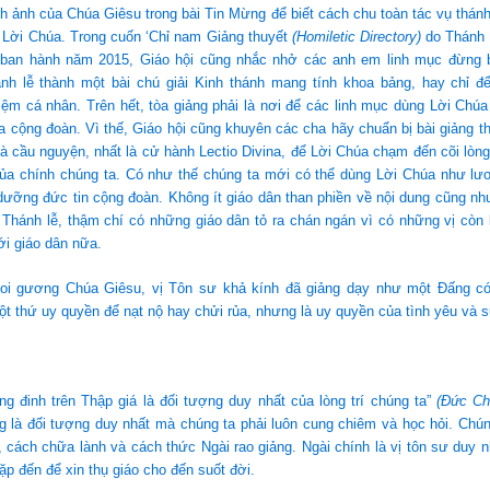
nh ảnh của Chúa Giêsu trong bài Tin Mừng để biết cách chu toàn tác vụ thánh
i Lời Chúa. Trong cuốn ‘Chỉ nam Giảng thuyết
(Homiletic Directory)
do Thánh 
h ban hành năm 2015, Giáo hội cũng nhắc nhở các anh em linh mục đừng b
ánh lễ thành một bài chú giải Kinh thánh mang tính khoa bảng, hay chỉ đ
ệm cá nhân. Trên hết, tòa giảng phải là nơi để các linh mục dùng Lời Chú
a cộng đoàn. Vì thế, Giáo hội cũng khuyên các cha hãy chuẩn bị bài giảng t
à cầu nguyện, nhất là cử hành Lectio Divina, để Lời Chúa chạm đến cõi lòng
ủa chính chúng ta. Có như thế chúng ta mới có thể dùng Lời Chúa như lư
 dưỡng đức tin cộng đoàn. Không ít giáo dân than phiền về nội dung cũng n
 Thánh lễ, thậm chí có những giáo dân tỏ ra chán ngán vì có những vị còn
ới giáo dân nữa.
oi gương Chúa Giêsu, vị Tôn sư khả kính đã giảng dạy như một Đấng c
ột thứ uy quyền để nạt nộ hay chửi rủa, nhưng là uy quyền của tình yêu và 
ng đinh trên Thập giá là đối tượng duy nhất của lòng trí chúng ta”
(Đức Ch
 là đối tượng duy nhất mà chúng ta phải luôn cung chiêm và học hỏi. Chún
 cách chữa lành và cách thức Ngài rao giảng. Ngài chính là vị tôn sư duy 
ặp đến để xin thụ giáo cho đến suốt đời.