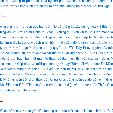
chỉ nọ. Chúng ta phải học, phải nghiền gẫm và phải đeo bám cho đến suốt
n là vị tôn sư khả kính mà chúng ta cần phải không ngừng học hỏi nơi Ngài.
‘Lời’
ời giống như một con dao hai lưỡi. Nó có thể giúp xây dựng hòa khí thân 
hững đổ vỡ. Lời Thiên Chúa thì khác. Những gì Thiên Chúa nói luôn mang l
Giêsu giảng dạy tại hội đường Capharnaum kèm theo phép lạ để diễn bày t
đã làm phép lạ trừ quỷ cách nhãn tiền khiến đám đông kinh ngạc và bảo nha
ạy thì mới mẻ, người dạy lại có uy quyền (c. 27)”. Đây là uy quyền của mộ
ho con người sự chữa lành và ơn tha thứ. Những phép lạ Chúa Giêsu thực 
một kỳ tích hay như một màn ảo thuật để đánh lừa thị hiếu của đám đông. 
hở một sứ điệp sâu xa, mời gọi con người hãy ‘Sám hối và tin vào Tin Mừn
lòng xót thương của Thiên Chúa đối với con người, giục giã gọi mời chúng 
u chính là Đấng Messia mà sách Đệ nhị luật đã tiên báo như chúng ta được
Đây là ‘vị ngôn sứ’ đích thực của Chúa Cha, và vị ngôn sứ đó sẽ nói những
 18). Điều mà Đức Giêsu ngỏ trao chính là sứ điệp về tình yêu của Thiên Ch
ết của Ngài trên Thập Gía.
ạy
i Chúa hôm nay được gửi đến mọi người, đặc biệt các anh em linh mục. Ch