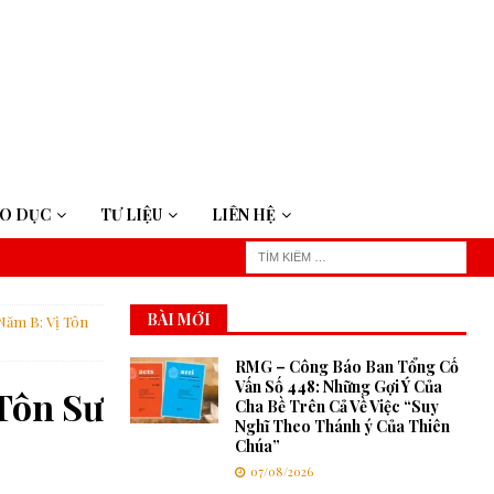
ÁO DỤC
TƯ LIỆU
LIÊN HỆ
BÀI MỚI
Năm B: Vị Tôn
RMG – Công Báo Ban Tổng Cố
Vấn Số 448: Những Gợi Ý Của
Tôn Sư
Cha Bề Trên Cả Về Việc “Suy
Nghĩ Theo Thánh ý Của Thiên
Chúa”
07/08/2026