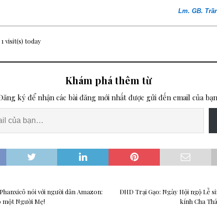
Lm. GB. Trầ
 1 visit(s) today
Khám phá thêm từ
Đăng ký để nhận các bài đăng mới nhất được gửi đến email của bạn
Phanxicô nói với người dân Amazon:
ĐHD Trại Gạo: Ngày Hội ngộ Lễ si
ó một Người Mẹ!
kính Cha Th