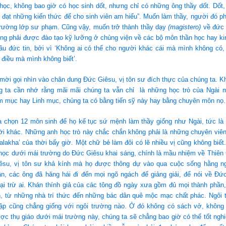
học, không bao giờ có học sinh dốt, nhưng chỉ có những ông thầy dốt. Dốt,
n đạt những kiến thức để cho sinh viên am hiểu”. Muốn làm thầy, người đó p
trường lớp sư phạm. Cũng vậy, muốn trở thành thầy dạy
(magistero)
về đức 
g phải được đào tạo kỹ lưỡng ở chủng viện về các bộ môn thần học hay kin
âu đức tin, bởi vì ‘Không ai có thể cho người khác cái mà mình không có,
điều mà mình không biết’.
ời gọi nhìn vào chân dung Đức Giêsu, vị tôn sư đích thực của chúng ta. Kh
g ta cần nhớ rằng mãi mãi chúng ta vẫn chỉ là những học trò của Ngài m
m mục hay Linh mục, chúng ta có bằng tiến sỹ này hay bằng chuyên môn nọ.
 chọn 12 môn sinh để họ kế tục sứ mệnh làm thầy giống như Ngài, tức là đ
i khác. Những anh học trò này chắc chắn không phải là những chuyên viên
alakha’ của thời bấy giờ. Một chữ bẻ làm đôi có lẽ nhiều vị cũng không biế
học dưới mái trường do Đức Giêsu khai sáng, chính là mầu nhiệm về Thiên C
êsu, vị tôn sư khả kính mà họ được thông dự vào qua cuộc sống hằng ng
ần, các ông đã hăng hái đi đến mọi ngõ ngách để giảng giải, để nói về Đứ
ại trừ ai. Khán thính giả của các tông đồ ngày xưa gồm đủ mọi thành phần
, từ những nhà trí thức đến những bác dân quê mộc mạc chất phác. Ngôi
 lập cũng chẳng giống với ngôi trường nào. Ở đó không có sách vở, không
ược thụ giáo dưới mái trường này, chúng ta sẽ chẳng bao giờ có thể tốt ngh