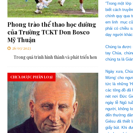
“Trong một lớp 
biết cách truyề
chính quy qua 
em linh mục cũn
Phong trào thể thao học đường
phải có chiều s
của Trường TCKT Don Bosco
dạy người khác 
Mỹ Thuận
Chúng ta được m
26/03/2023
tay Chúa, chún
Trong quá trình hình thành và phát triển hơn
chúng ta là Giá
Ngày xưa, Chúa
CHƯA ĐƯỢC PHÂN LOẠI
Mừng’ cho ngườ
tức là những ‘H
các tông đồ đã 
nét nơi Đức Gi
ngày lễ Ngũ tu
người, không lo
đến thường dân
Giêsu đã thiết
giấy bút. Khi đ