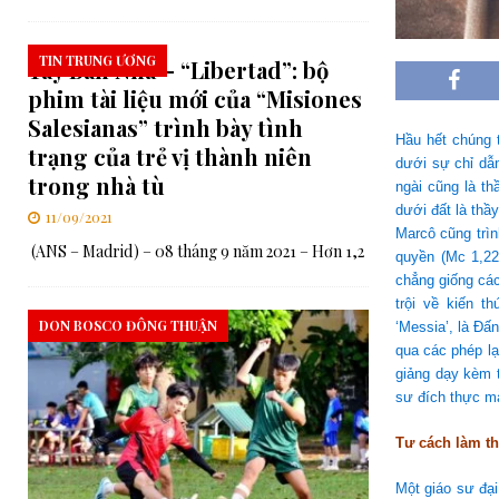
TIN TRUNG ƯƠNG
Tây Ban Nha – “Libertad”: bộ
phim tài liệu mới của “Misiones
Salesianas” trình bày tình
Hầu hết chúng 
trạng của trẻ vị thành niên
dưới sự chỉ dẫn
trong nhà tù
ngài cũng là th
dưới đất là thầ
11/09/2021
Marcô cũng trì
(ANS – Madrid) – 08 tháng 9 năm 2021 – Hơn 1,2
quyền (Mc 1,22
chẳng giống các
trội về kiến 
DON BOSCO ĐÔNG THUẬN
‘Messia’, là Đấ
qua các phép l
giảng dạy kèm 
sư đích thực mà
Tư cách làm t
Một giáo sư đạ