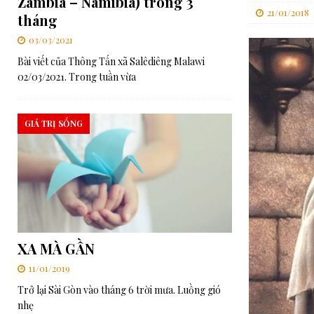
Zambia – Namibia) trong 3
21/01/2018
tháng
[ 06/08/2026 ]
Đối thoại Kitô giáo–Khổng giáo: Cùng nhau xây d
03/03/2021
[ 06/08/2026 ]
Lễ Tôn phong Chân phước cho Cha Elia Comini và 
Bài viết của Thông Tấn xã Salêdiêng Malawi
[ 07/08/2026 ]
RMG – Công Báo Ban Tổng Cố Vấn Số 448: Những
02/03/2021. Trong tuần vừa
Chúa”
TRUNG ƯƠNG
GIÁ TRỊ SỐNG
XA MÀ GẦN
11/01/2019
Trở lại Sài Gòn vào tháng 6 trời mưa. Luồng gió
nhẹ