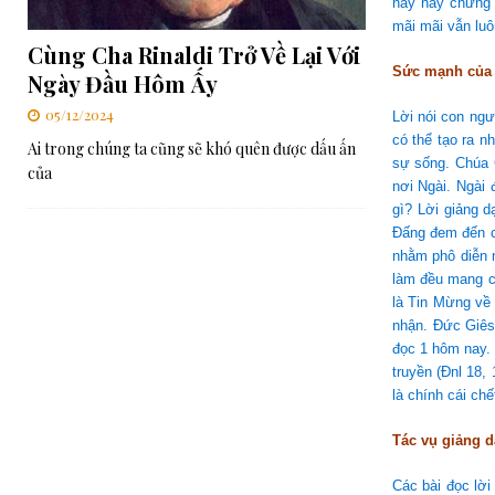
này hay chứng 
mãi mãi vẫn luô
Cùng Cha Rinaldi Trở Về Lại Với
Sức mạnh của 
Ngày Đầu Hôm Ấy
05/12/2024
Lời nói con ngư
có thể tạo ra n
Ai trong chúng ta cũng sẽ khó quên được dấu ấn
sự sống. Chúa 
của
nơi Ngài. Ngài 
gì? Lời giảng d
Đấng đem đến c
nhằm phô diễn 
làm đều mang c
là Tin Mừng về 
nhận. Đức Giês
đọc 1 hôm nay. 
truyền (Đnl 18,
là chính cái ch
Tác vụ giảng d
Các bài đọc lờ