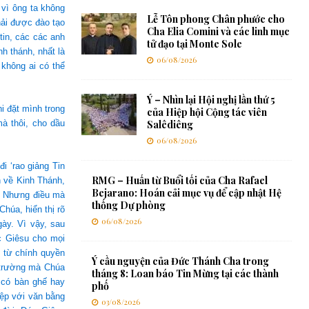
 vì ông ta không
Lễ Tôn phong Chân phước cho
hải được đào tạo
Cha Elia Comini và các linh mục
tin, các các anh
tử đạo tại Monte Sole
h thánh, nhất là
06/08/2026
 không ai có thể
Ý – Nhìn lại Hội nghị lần thứ 5
i đặt mình trong
của Hiệp hội Cộng tác viên
à thôi, cho dầu
Salêdiêng
06/08/2026
i ‘rao giảng Tin
RMG – Huấn từ Buổi tối của Cha Rafael
 về Kinh Thánh,
Bejarano: Hoán cải mục vụ để cập nhật Hệ
t. Nhưng điều mà
thống Dự phòng
húa, hiển thị rõ
06/08/2026
ày. Vì vậy, sau
c Giêsu cho mọi
, từ chính quyền
Ý cầu nguyện của Đức Thánh Cha trong
 trường mà Chúa
tháng 8: Loan báo Tin Mừng tại các thành
 có bàn ghế hay
phố
iệp với văn bằng
03/08/2026