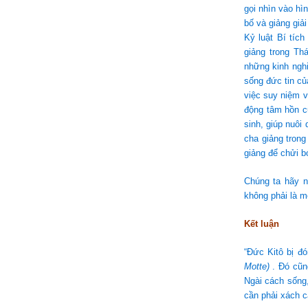
gọi nhìn vào hì
bố và giảng giả
Kỷ luật Bí tíc
giảng trong Th
những kinh nghi
sống đức tin củ
việc suy niệm v
động tâm hồn c
sinh, giúp nuôi
cha giảng trong
giảng để chửi b
Chúng ta hãy n
không phải là m
Kết luận
“Đức Kitô bị đó
Motte)
. Đó cũng
Ngài cách sống,
cần phải xách c