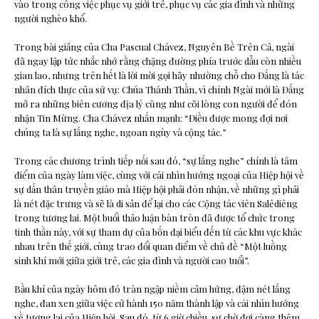
vào trong công việc phục vụ giới trẻ, phục vụ các gia đình và những
người nghèo khổ.
Trong bài giảng của Cha Pascual Chávez, Nguyên Bề Trên Cả, ngài
đã ngay lập tức nhắc nhớ rằng chặng đường phía trước dẫu còn nhiều
gian lao, nhưng trên hết là lời mời gọi hãy nhường chỗ cho Đấng là tác
nhân đích thực của sứ vụ: Chúa Thánh Thần, vì chính Ngài mới là Đấng
mở ra những biên cương địa lý cũng như cõi lòng con người để đón
nhận Tin Mừng. Cha Chávez nhấn mạnh: “Điều được mong đợi nơi
chúng ta là sự lắng nghe, ngoan ngùy và cộng tác.”
Trong các chương trình tiếp nối sau đó, “sự lắng nghe” chính là tâm
điểm của ngày làm việc, cùng với cái nhìn hướng ngoại của Hiệp hội về
sự dấn thân truyền giáo mà Hiệp hội phải đón nhận, về những gì phải
là nét đặc trưng và sẽ là di sản để lại cho các Cộng tác viên Salêdiêng
trong tương lai. Một buổi thảo luận bàn tròn đã được tổ chức trong
tinh thần này, với sự tham dự của bốn đại biểu đến từ các khu vực khác
nhau trên thế giới, cùng trao đổi quan điểm về chủ đề “Một luồng
sinh khí mới giữa giới trẻ, các gia đình và người cao tuổi”.
Bầu khí của ngày hôm đó tràn ngập niềm cảm hứng, đậm nét lắng
nghe, đan xen giữa việc cử hành 150 năm thành lập và cái nhìn hướng
về tương lai của Hiệp hội. Sau đó, từ 6 giờ chiều, sự chờ đợi càng thêm