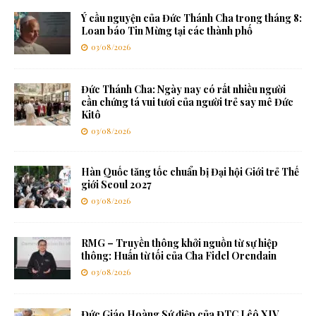
Ý cầu nguyện của Đức Thánh Cha trong tháng 8:
Loan báo Tin Mừng tại các thành phố
03/08/2026
Đức Thánh Cha: Ngày nay có rất nhiều người
cần chứng tá vui tươi của người trẻ say mê Đức
Kitô
03/08/2026
Hàn Quốc tăng tốc chuẩn bị Đại hội Giới trẻ Thế
giới Seoul 2027
03/08/2026
RMG – Truyền thông khởi nguồn từ sự hiệp
thông: Huấn từ tối của Cha Fidel Orendain
03/08/2026
Đức Giáo Hoàng Sứ điệp của ĐTC Lêô XIV