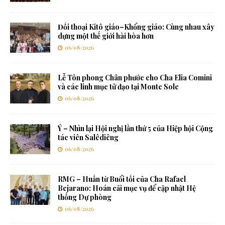
Đối thoại Kitô giáo–Khổng giáo: Cùng nhau xây
dựng một thế giới hài hòa hơn
06/08/2026
Lễ Tôn phong Chân phước cho Cha Elia Comini
và các linh mục tử đạo tại Monte Sole
06/08/2026
Ý – Nhìn lại Hội nghị lần thứ 5 của Hiệp hội Cộng
tác viên Salêdiêng
06/08/2026
RMG – Huấn từ Buổi tối của Cha Rafael
Bejarano: Hoán cải mục vụ để cập nhật Hệ
thống Dự phòng
06/08/2026