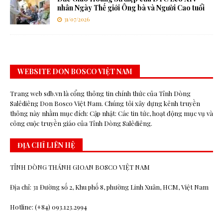
nhân Ngày Thế giới Ông bà và Người Cao tuổi
31/07/2026
WEBSITE DON BOSCO VIỆT NAM
Trang web sdb.vn là cổng thông tin chính thức của Tỉnh Dòng
Salêdiêng Don Bosco Việt Nam. Chúng tôi xây dựng kênh truyền
thông này nhằm mục đích: Cập nhật: Các tin tức, hoạt động mục vụ và
công cuộc truyền giáo của Tỉnh Dòng Salêdiêng.
ĐỊA CHỈ LIÊN HỆ
TỈNH DÒNG THÁNH GIOAN BOSCO VIỆT NAM
Địa chỉ: 31 Đường số 2, Khu phố 8, phường Linh Xuân, HCM, Việt Nam
Hotline: (+84) 093.123.2994