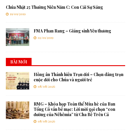
Chúa Nhật 25 Thường Niên Năm C: Con Cái Sự Sáng
19/09/2019
FMA Phan Rang – Giáng sinh Yêu thương
02/01/2019
BÀI MỚI
Hồng ân Thánh hiến Trọn đời – Chọn dâng trọn
cuộc đời cho Chúa và người trẻ
08/08/2026
RMG – Khóa họp Toàn thể Mùa hè của Ban
Tổng Cố vấn bế mạc: Lời mời gọi chọn “con
đường của Nêhêmia” từ Cha Bề Trên Cả
08/08/2026