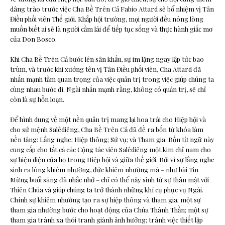
dâng trào trước việc Cha Bề Trên Cả Fabio Attard sẽ bổ nhiệm vị Tân
Điều phối viên Thế giới. Khắp hội trường, mọi người đều nóng lòng
muốn biết ai sẽ là người cầm lái để tiếp tục sống và thực hành giấc mơ
của Don Bosco.
Khi Cha Bề Trên Cả bước lên sân khấu, sự im lặng ngay lập tức bao
trùm, và trước khi xướng tên vị Tân Điều phối viên, Cha Attard đã
nhấn mạnh tầm quan trọng của việc quản trị trong việc giúp chúng ta
cùng nhau bước đi. Ngài nhấn mạnh rằng, không có quản trị, sẽ chỉ
còn là sự hỗn loạn.
Để hình dung về một nền quản trị mang lại hoa trái cho Hiệp hội và
cho sứ mệnh Salêdiêng, Cha Bề Trên Cả đã đề ra bốn từ khóa làm
nền tảng: Lắng nghe; Hiệp thông; Sứ vụ; và Tham gia. Bốn từ ngữ này
cung cấp cho tất cả các Cộng tác viên Salêdiêng một kim chỉ nam cho
sự hiện diện của họ trong Hiệp hội và giữa thế giới. Bởi vì sự lắng nghe
sinh ra lòng khiêm nhường, đức khiêm nhường mà – như bài Tin
Mừng buổi sáng đã nhắc nhở – chỉ có thể nảy sinh từ sự thân mật với
Thiên Chúa và giúp chúng ta trở thành những khí cụ phục vụ Ngài.
Chính sự khiêm nhường tạo ra sự hiệp thông và tham gia; một sự
tham gia nhường bước cho hoạt động của Chúa Thánh Thần; một sự
tham gia tránh xa thói tranh giành ảnh hưởng; tránh việc thiết lập