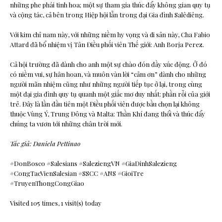
những phe phái tinh hoa; một sự tham gia thúc đẩy không gian quy tụ
và cộng tác, cả bên trong Hiệp hội lẫn trong đại Gia đình Salêdiêng.
Với kim chỉ nam này, với những niềm hy vọng và di sản này, Cha Fabio
Attard đã bổ nhiệm vị Tân Điều phối viên Thế giới: Anh Borja Perez.
Cả hội trường đã dành cho anh một sự chào đón đầy xúc động. Ở đó
có niềm vui, sự hân hoan, và muôn vàn lời “cảm ơn” dành cho những
người mãn nhiệm cũng như những người tiếp tục ở lại, trong cùng
một đại gia đình quy tụ quanh một giấc mơ duy nhất: phần rỗi của giới
trẻ. Đây là lần đầu tiên một Điều phối viên được bầu chọn lại không
thuộc Vùng Ý, Trung Đông và Malta: Thần Khí đang thổi và thúc đẩy
chúng ta vươn tới những chân trời mới.
Tác giả: Daniela Pettinao
#DonBosco #Salesians #SaleziengVN #GiaDinhSalezieng
#CongTacVienSalesian #SSCC #ANS #GioiTre
#TruyenThongCongGiao
Visited 105 times, 1 visit(s) today