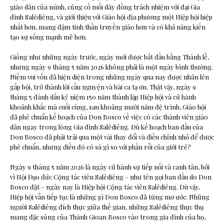
giáo dân của mình, củng cố mối dây đồng trách nhiệm với đại Gia
đình Salêdiêng, và giới thiệu với Giáo hội địa phương một Hiệp hội hiệp
nhất hơn, mang đậm tinh thần truyền giáo hơn và có khả năng kiến
tạo sự sống mạnh mẽ hơn.
Giống như những ngày trước, ngày mới được bắt đầu bằng Thánh lễ,
nhưng ngày 9 tháng 5 năm 2026 không phải là một ngày bình thường.
Niềm vui vốn đã hiện diện trong những ngày qua nay được nhân lên
gấp bội, trở thành lời cầu nguyện và bài ca tạ ơn. Thật vậy, ngày 9
tháng 5 đánh dấu kỷ niệm 150 năm thành lập Hiệp hội và cử hành
khoảnh khắc mà cuối cùng, sau khoảng mười năm đệ trình, Giáo hội
đã phê chuẩn kế hoạch của Don Bosco về việc có các thành viên giáo
dân ngay trong lòng Gia đình Salêdiêng. Dù kế hoạch ban đầu của
Don Bosco đã phải trải qua một vài thay đổi và điều chỉnh nhỏ để được
phê chuẩn, nhưng điều đó có sá gì so với phần rỗi của giới trẻ?
Ngày 9 tháng 5 năm 2026 là ngày cử hành sự tiếp nối và canh tân, bởi
vì Hội Đạo đức Cộng tác viên Salêdiêng – như tên gọi ban đầu do Don
Bosco đặt – ngày nay là Hiệp hội Cộng tác viên Salêdiêng. Dù vậy,
Hiệp hội vẫn tiếp tục là những gì Don Bosco đã từng mơ ước: Những
người Salêdiêng đích thực giữa thế gian, những Salêdiêng thực thụ
mang đặc sủng của Thánh Gioan Bosco vào trong gia đình của họ,