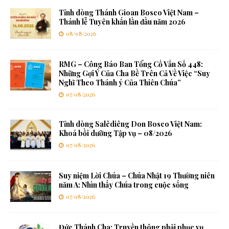
Tỉnh dòng Thánh Gioan Bosco Việt Nam –
Thánh lễ Tuyên khấn lần đầu năm 2026
08/08/2026
RMG – Công Báo Ban Tổng Cố Vấn Số 448:
Những Gợi Ý Của Cha Bề Trên Cả Về Việc “Suy
Nghĩ Theo Thánh ý Của Thiên Chúa”
07/08/2026
Tỉnh dòng Salêdiêng Don Bosco Việt Nam:
Khoá bồi dưỡng Tập vụ – 08/2026
07/08/2026
Suy niệm Lời Chúa – Chúa Nhật 19 Thường niên
năm A: Nhìn thấy Chúa trong cuộc sống
07/08/2026
Đức Thánh Cha: Truyền thông phải phục vụ