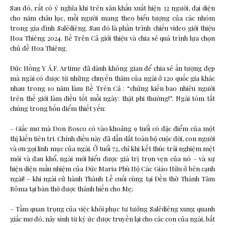
Sau đó, rất có ý nghĩa khi trên sân khấu xuất hiện 32 người, đại diện
cho năm châu lục, mỗi người mang theo biểu tượng của các nhóm
trong gia đình Salêdiêng. Sau đó là phần trình chiếu video giới thiệu
Hoa Thiêng 2024. Bề Trên Cả giới thiệu và chia sẻ quá trình lựa chọn
chủ đề Hoa Thiêng.
Đức Hồng Y Á.F. Artime đã dành không gian để chia sẻ ấn tượng đẹp
mà ngài có được từ những chuyến thăm của ngài ở 120 quốc gia khác
nhau trong 10 năm làm Bề Trên Cả : “chứng kiến bao nhiêu người
trên thế giới làm điều tốt mỗi ngày: thật phi thường!”. Ngài tóm tắt
chúng trong bốn điểm thiết yếu:
– Giấc mơ mà Don Bosco có vào khoảng 9 tuổi có đặc điểm của một
thị kiến tiên tri. Chính điều này đã dẫn dắt toàn bộ cuộc đời, con người
và ơn gọi linh mục của ngài. Ở tuổi 72, chỉ khi kết thúc trải nghiệm mệt
mỏi và đau khổ, ngài mới hiểu được giá trị trọn vẹn của nó – và sự
hiện diện mầu nhiệm của Đức Maria Phù Hộ Các Giáo Hữu ở bên cạnh
ngài! – khi ngài cử hành Thánh Lễ cuối cùng tại Đền thờ Thánh Tâm
Rôma tại bàn thờ được thánh hiến cho Mẹ;
– Tầm quan trọng của việc khôi phục tư tưởng Salêdiêng xung quanh
giấc mơ đó, nảy sinh từ ký ức được truyền lại cho các con của ngài, bắt