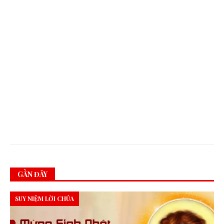
I
C
Ủ
A
D
O
N
B
O
S
C
O
.
GẦN ĐÂY
SUY NIỆM LỜI CHÚA