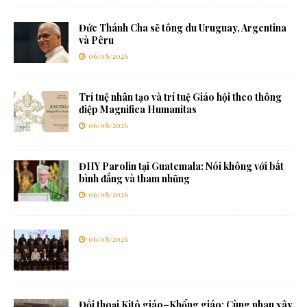
Đức Thánh Cha sẽ tông du Uruguay, Argentina
và Pêru
06/08/2026
Trí tuệ nhân tạo và trí tuệ Giáo hội theo thông
điệp Magnifica Humanitas
06/08/2026
ĐHY Parolin tại Guatemala: Nói không với bất
bình đẳng và tham nhũng
06/08/2026
06/08/2026
Đối thoại Kitô giáo–Khổng giáo: Cùng nhau xây