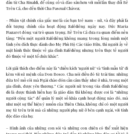
đầu từ Cha Rinaldi, để củng cố và đào sâu hơn với mỗi lần thay đổi Bề
Trên Cả, cho đến thời Cha Pascual Chávez;
– Nhân vật chính của giấc mơ là các bạn trẻ nam – nữ, và đây phải là
đối tượng chính của hoạt động Salêdiêng ngày nay. Đức Maria
Nazaret đóng vai trò quan trọng. Bề Trên Cả đưa ra quan điểm nền
tảng: “Nếu một người Salêdiêng không mang trong lòng mình một
tình yêu đích thực dành cho Mẹ Phù Hộ Các Giáo Hữu, thì người ấy về
mặt hình thức thuộc về gia đình Salêdiêng nhưng trên thực tế người
đó thuộc về một tổ chức khác”.
Lời giải thích cho điểm này là “chiều kích ‘người nữ’ và ‘tình mẫu tử’ đi
kèm với sứ mệnh của Don Bosco. Cha nói điều đó từ trái tim: những
đứa trẻ mồ côi mà Ngài chào đón cần cảm thấy như ở nhà, trong một
gia đình, được yêu thương.” Các người nữ trong Gia đình Salêdiêng
dù là được thánh hiến hay là giáo dân thì không được coi là “những
người cộng tác” để quản lý một số khía cạnh hoạt động nào đó, mà
như một sự thể hiện ý muốn của Thiên Chúa, không chỉ có một người
mẹ từ trên trời mà cả những người phụ nữ ở bên cạnh ngài, với tính
độc đáo của họ;
– Hình ảnh của những con sói và những con chiên có thể xuất hiện
trong mọi thời. Nếu những đứa trẻ đến từ những khu dân cư tồi tệ ở