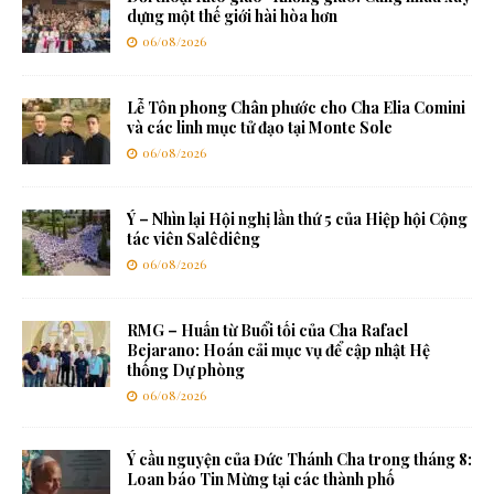
dựng một thế giới hài hòa hơn
06/08/2026
Lễ Tôn phong Chân phước cho Cha Elia Comini
và các linh mục tử đạo tại Monte Sole
06/08/2026
Ý – Nhìn lại Hội nghị lần thứ 5 của Hiệp hội Cộng
tác viên Salêdiêng
06/08/2026
RMG – Huấn từ Buổi tối của Cha Rafael
Bejarano: Hoán cải mục vụ để cập nhật Hệ
thống Dự phòng
06/08/2026
Ý cầu nguyện của Đức Thánh Cha trong tháng 8:
Loan báo Tin Mừng tại các thành phố