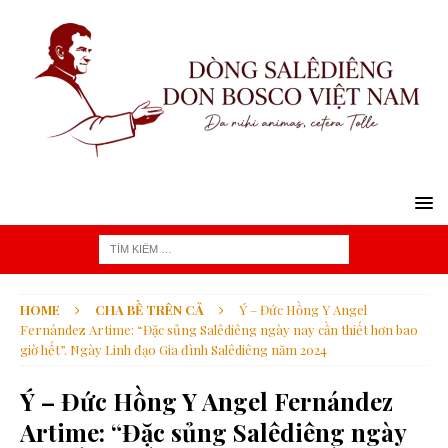
HOME
CHA BỀ TRÊN CẢ
Ý – Đức Hồng Y Angel
Fernández Artime: “Đặc sủng Salêdiêng ngày nay cần thiết hơn bao
giờ hết”. Ngày Linh đạo Gia đình Salêdiêng năm 2024
Ý – Đức Hồng Y Angel Fernández
Artime: “Đặc sủng Salêdiêng ngày