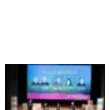
I
N
E
X
T
N
G
À
Y
L
I