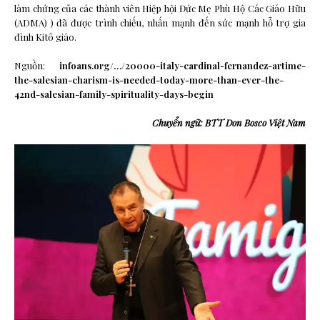
làm chứng của các thành viên Hiệp hội Đức Mẹ Phù Hộ Các Giáo Hữu
(ADMA) ) đã được trình chiếu, nhấn mạnh đến sức mạnh hỗ trợ gia
đình Kitô giáo.
Nguồn:
infoans.org/…/20000-italy-cardinal-fernandez-artime-
the-salesian-charism-is-needed-today-more-than-ever-the-
42nd-salesian-family-spirituality-days-begin
Chuyển ngữ: BTT Don Bosco Việt Nam