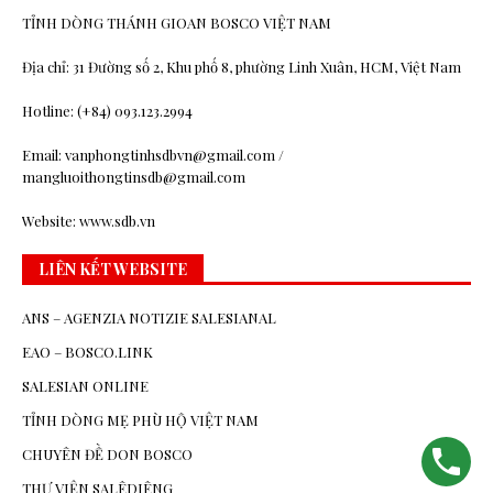
TỈNH DÒNG THÁNH GIOAN BOSCO VIỆT NAM
Địa chỉ: 31 Đường số 2, Khu phố 8, phường Linh Xuân, HCM, Việt Nam
Hotline: (+84) 093.123.2994
Email: vanphongtinhsdbvn@gmail.com /
mangluoithongtinsdb@gmail.com
Website: www.sdb.vn
LIÊN KẾT WEBSITE
ANS – AGENZIA NOTIZIE SALESIANAL
EAO – BOSCO.LINK
SALESIAN ONLINE
TỈNH DÒNG MẸ PHÙ HỘ VIỆT NAM
CHUYÊN ĐỀ DON BOSCO
THƯ VIỆN SALÊDIÊNG