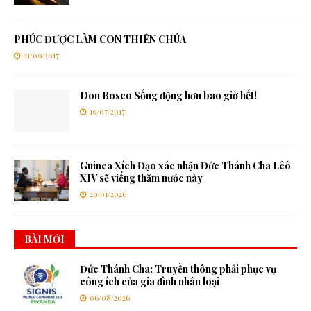
PHÚC ĐƯỢC LÀM CON THIÊN CHÚA
21/09/2017
Don Bosco Sống động hơn bao giờ hết!
19/07/2017
Guinea Xích Đạo xác nhận Đức Thánh Cha Lêô
XIV sẽ viếng thăm nước này
29/01/2026
BÀI MỚI
Đức Thánh Cha: Truyền thông phải phục vụ
công ích của gia đình nhân loại
06/08/2026