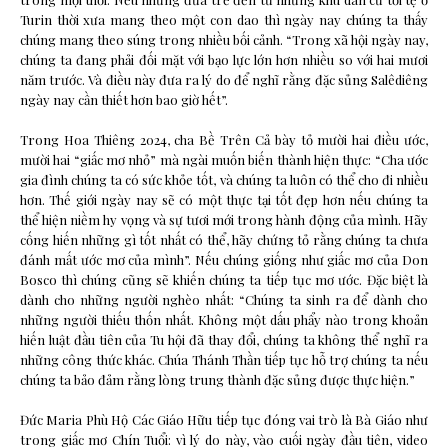
Turin thời xưa mang theo một con dao thì ngày nay chúng ta thấy
chúng mang theo súng trong nhiều bối cảnh. “Trong xã hội ngày nay,
chúng ta đang phải đối mặt với bạo lực lớn hơn nhiều so với hai mươi
năm trước. Và điều này đưa ra lý do để nghĩ rằng đặc sủng Salêdiêng
ngày nay cần thiết hơn bao giờ hết”.
Trong Hoa Thiêng 2024, cha Bề Trên Cả bày tỏ mười hai điều ước,
mười hai “giấc mơ nhỏ” mà ngài muốn biến thành hiện thực: “Cha ước
gia đình chúng ta có sức khỏe tốt, và chúng ta luôn có thể cho đi nhiều
hơn. Thế giới ngày nay sẽ có một thực tại tốt đẹp hơn nếu chúng ta
thể hiện niềm hy vọng và sự tươi mới trong hành động của mình. Hãy
cống hiến những gì tốt nhất có thể, hãy chứng tỏ rằng chúng ta chưa
đánh mất ước mơ của mình”. Nếu chúng giống như giấc mơ của Don
Bosco thì chúng cũng sẽ khiến chúng ta tiếp tục mơ ước. Đặc biệt là
dành cho những người nghèo nhất: “Chúng ta sinh ra để dành cho
những người thiếu thốn nhất. Không một dấu phẩy nào trong khoản
hiến luật đầu tiên của Tu hội đã thay đổi, chúng ta không thể nghĩ ra
những công thức khác. Chúa Thánh Thần tiếp tục hỗ trợ chúng ta nếu
chúng ta bảo đảm rằng lòng trung thành đặc sủng được thực hiện.”
Đức Maria Phù Hộ Các Giáo Hữu tiếp tục đóng vai trò là Bà Giáo như
trong giấc mơ Chín Tuổi: vì lý do này, vào cuối ngày đầu tiên, video