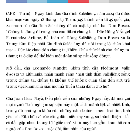
(ANS – Turin) – Ngày Linh đạo Gia đình Salêdiêng năm 2024 đã được
khai mạc vào ngày 18 tháng 1 tại Turin. 345 thành viên từ 45 quốc gia,
22 nhóm của Gia đình Salêdiêng đã có mặt tại nhà hát Don Bosco.
“Chúng ta đang ở trong nhà của tất cả chúng ta – Đức Hồng Y Ángel
Fernández Artime, Bề trên cả Dòng Salêdiêng Don Bosco và là
Trung tâm Hiệp nhất Gia đình Salêdiêng đã nói trong lời chào khai
mạc – Đức Mẹ chào đón chúng ta, Thiên Chúa chúc lành cho chúng ta.
Chúng ta ở đây để thể hiện một đoàn sủng rất sống động”.
Mở đầu, cha Leonardo Mancini, Giám tỉnh của Piedmont, Valle
d’Aosta và Lithuania, nhấn mạnh rằng “nếu tinh thần Salêdiêng sống
trong chúng ta, chúng ta không thể không quan tâm đến giới trẻ
trong việc khám phá giấc mơ mà Thiên Chúa dành cho họ”.
Cha Joan Lluis Playà, Điều phối viên của những Ngày này, đã mời gọi
mọi người “trải nghiệm sự kiện này một cách mãnh liệt và nhiệt tình,
trong đó những từ khóa của những năm trước – men, trái tim, tình
yêu, các Kitô hữu và các công dân, niềm hy vọng, sự thánh thiện – tất
cả đều gặp nhau trong từ “giấc mơ” vì từ này bao gồm toàn bộ con
người của Don Bosco: cuộc đời, tầm nhìn của ngài”.