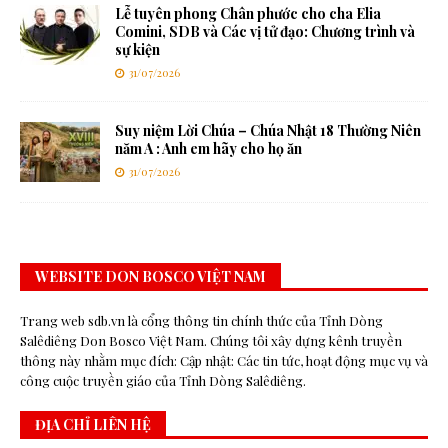
Lễ tuyên phong Chân phước cho cha Elia
Comini, SDB và Các vị tử đạo: Chương trình và
sự kiện
31/07/2026
Suy niệm Lời Chúa – Chúa Nhật 18 Thường Niên
năm A : Anh em hãy cho họ ăn
31/07/2026
WEBSITE DON BOSCO VIỆT NAM
Trang web sdb.vn là cổng thông tin chính thức của Tỉnh Dòng
Salêdiêng Don Bosco Việt Nam. Chúng tôi xây dựng kênh truyền
thông này nhằm mục đích: Cập nhật: Các tin tức, hoạt động mục vụ và
công cuộc truyền giáo của Tỉnh Dòng Salêdiêng.
ĐỊA CHỈ LIÊN HỆ