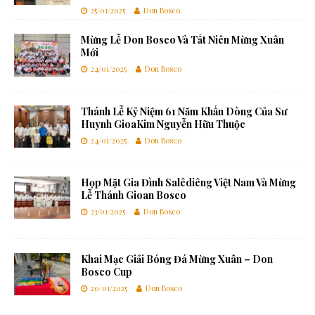
25/01/2025
Don Bosco
Mừng Lễ Don Bosco Và Tất Niên Mừng Xuân
Mới
24/01/2025
Don Bosco
Thánh Lễ Kỷ Niệm 61 Năm Khấn Dòng Của Sư
Huynh GioaKim Nguyễn Hữu Thuộc
24/01/2025
Don Bosco
Họp Mặt Gia Đình Salêdiêng Việt Nam Và Mừng
Lễ Thánh Gioan Bosco
23/01/2025
Don Bosco
Khai Mạc Giải Bóng Đá Mừng Xuân – Don
Bosco Cup
20/01/2025
Don Bosco