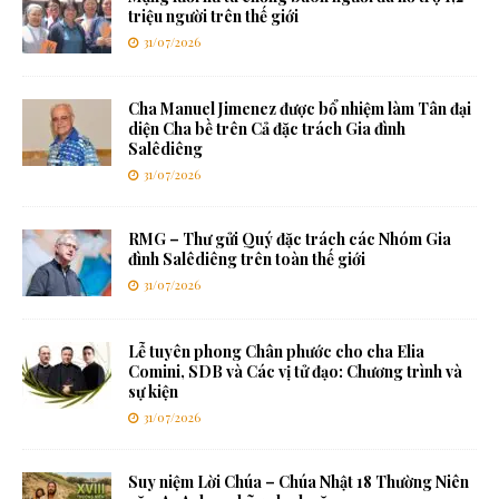
triệu người trên thế giới
31/07/2026
Cha Manuel Jimenez được bổ nhiệm làm Tân đại
diện Cha bề trên Cả đặc trách Gia đình
Salêdiêng
31/07/2026
RMG – Thư gửi Quý đặc trách các Nhóm Gia
đình Salêdiêng trên toàn thế giới
31/07/2026
Lễ tuyên phong Chân phước cho cha Elia
Comini, SDB và Các vị tử đạo: Chương trình và
sự kiện
31/07/2026
Suy niệm Lời Chúa – Chúa Nhật 18 Thường Niên