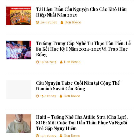
Tài Liệu Tuần Cầu Nguyện Cho Các Kitô Hữu
Hiệp Nhất Năm 2025
20/01/2025
Don Bosco
Trường Trung Cấp Nghề Tư Thục Tân Tiến: Lễ
Sơ Kết Học Kỳ I Năm 2024-2025 Và Trao Học
Bổng
19/01/2025
Don Bosco
Cầu Nguyện Taize Cuối Năm tại Cộng Thể
Đaminh Saviô Cầu Bông
17/01/2025
Don Bosco
Haiti – Tưởng Nhớ Cha Attilio Stra (Cha Lực),
SDB: Một Cuộc Đời Dấn Thân Phục Vụ Người
Trẻ Gặp Nguy Hiểm
17/01/2025
Don Bosco