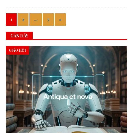
1
2
…
5
»
GẦN ĐÂY
GIÁO HỘI