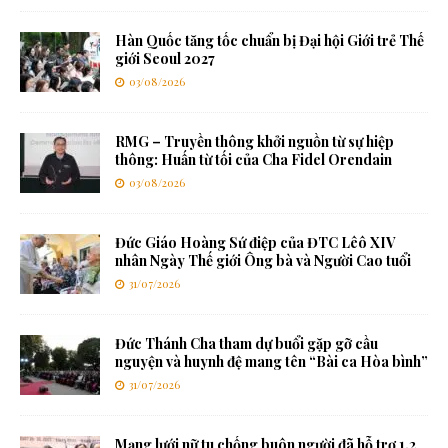
Hàn Quốc tăng tốc chuẩn bị Đại hội Giới trẻ Thế
giới Seoul 2027
03/08/2026
RMG – Truyền thông khởi nguồn từ sự hiệp
thông: Huấn từ tối của Cha Fidel Orendain
03/08/2026
Đức Giáo Hoàng Sứ điệp của ĐTC Lêô XIV
nhân Ngày Thế giới Ông bà và Người Cao tuổi
31/07/2026
Đức Thánh Cha tham dự buổi gặp gỡ cầu
nguyện và huynh đệ mang tên “Bài ca Hòa bình”
31/07/2026
Mạng lưới nữ tu chống buôn người đã hỗ trợ 1,2