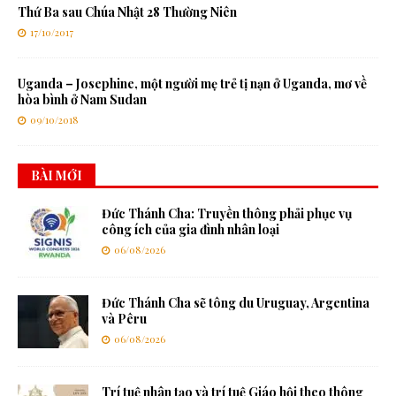
Thứ Ba sau Chúa Nhật 28 Thường Niên
17/10/2017
Uganda – Josephine, một người mẹ trẻ tị nạn ở Uganda, mơ về
hòa bình ở Nam Sudan
09/10/2018
BÀI MỚI
Đức Thánh Cha: Truyền thông phải phục vụ
công ích của gia đình nhân loại
06/08/2026
Đức Thánh Cha sẽ tông du Uruguay, Argentina
và Pêru
06/08/2026
Trí tuệ nhân tạo và trí tuệ Giáo hội theo thông