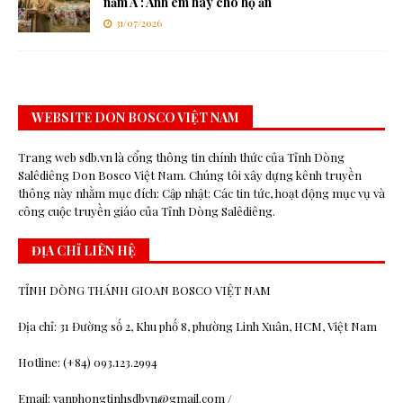
năm A : Anh em hãy cho họ ăn
31/07/2026
WEBSITE DON BOSCO VIỆT NAM
Trang web sdb.vn là cổng thông tin chính thức của Tỉnh Dòng
Salêdiêng Don Bosco Việt Nam. Chúng tôi xây dựng kênh truyền
thông này nhằm mục đích: Cập nhật: Các tin tức, hoạt động mục vụ và
công cuộc truyền giáo của Tỉnh Dòng Salêdiêng.
ĐỊA CHỈ LIÊN HỆ
TỈNH DÒNG THÁNH GIOAN BOSCO VIỆT NAM
Địa chỉ: 31 Đường số 2, Khu phố 8, phường Linh Xuân, HCM, Việt Nam
Hotline: (+84) 093.123.2994
Email: vanphongtinhsdbvn@gmail.com /