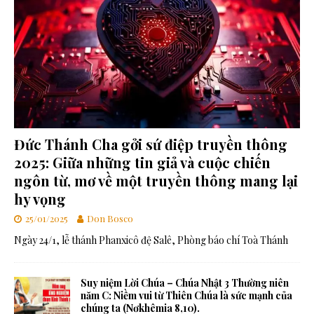
Đức Thánh Cha gởi sứ điệp truyền thông
2025: Giữa những tin giả và cuộc chiến
ngôn từ, mơ về một truyền thông mang lại
hy vọng
25/01/2025
Don Bosco
Ngày 24/1, lễ thánh Phanxicô đệ Salê, Phòng báo chí Toà Thánh
Suy niệm Lời Chúa – Chúa Nhật 3 Thường niên
năm C: Niềm vui từ Thiên Chúa là sức mạnh của
chúng ta (Nơkhêmia 8,10).