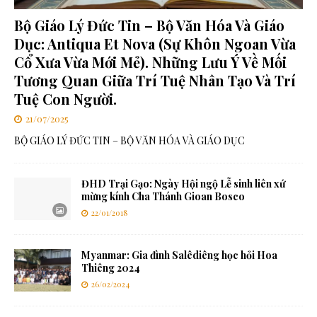
Bộ Giáo Lý Đức Tin – Bộ Văn Hóa Và Giáo
Dục: Antiqua Et Nova (Sự Khôn Ngoan Vừa
Cổ Xưa Vừa Mới Mẻ). Những Lưu Ý Về Mối
Tương Quan Giữa Trí Tuệ Nhân Tạo Và Trí
Tuệ Con Người.
21/07/2025
BỘ GIÁO LÝ ĐỨC TIN – BỘ VĂN HÓA VÀ GIÁO DỤC
ĐHD Trại Gạo: Ngày Hội ngộ Lễ sinh liên xứ
mừng kính Cha Thánh Gioan Bosco
22/01/2018
Myanmar: Gia đình Salêdiêng học hỏi Hoa
Thiêng 2024
26/02/2024