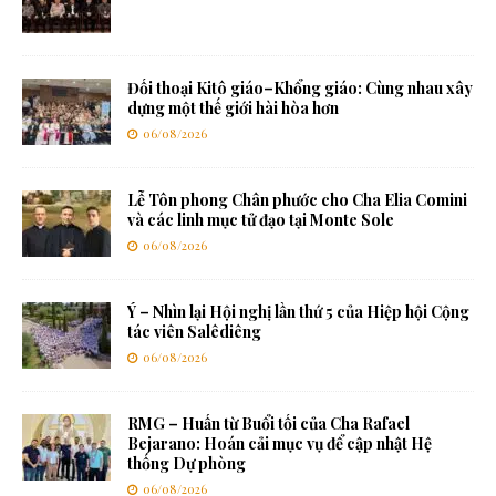
Đối thoại Kitô giáo–Khổng giáo: Cùng nhau xây
dựng một thế giới hài hòa hơn
06/08/2026
Lễ Tôn phong Chân phước cho Cha Elia Comini
và các linh mục tử đạo tại Monte Sole
06/08/2026
Ý – Nhìn lại Hội nghị lần thứ 5 của Hiệp hội Cộng
tác viên Salêdiêng
06/08/2026
RMG – Huấn từ Buổi tối của Cha Rafael
Bejarano: Hoán cải mục vụ để cập nhật Hệ
thống Dự phòng
06/08/2026