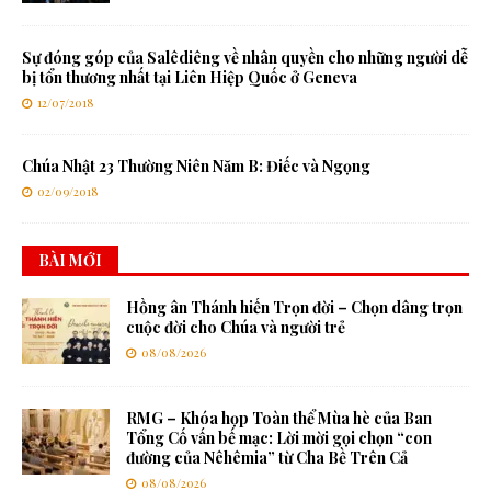
Sự đóng góp của Salêdiêng về nhân quyền cho những người dễ
bị tổn thương nhất tại Liên Hiệp Quốc ở Geneva
12/07/2018
Chúa Nhật 23 Thường Niên Năm B: Điếc và Ngọng
02/09/2018
BÀI MỚI
Hồng ân Thánh hiến Trọn đời – Chọn dâng trọn
cuộc đời cho Chúa và người trẻ
08/08/2026
RMG – Khóa họp Toàn thể Mùa hè của Ban
Tổng Cố vấn bế mạc: Lời mời gọi chọn “con
đường của Nêhêmia” từ Cha Bề Trên Cả
08/08/2026