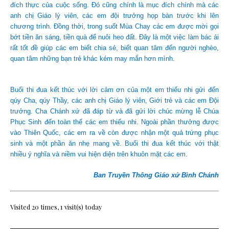
đích thực của cuộc sống. Đó cũng chính là mục đích chính mà các
anh chị Giáo lý viên, các em đội trưởng họp bàn trước khi lên
chương trình. Đồng thời, trong suốt Mùa Chay các em được mời gọi
bớt tiền ăn sáng, tiền quà để nuôi heo đất. Đây là một việc làm bác ái
rất tốt đề giúp các em biết chia sẻ, biết quan tâm đến người nghèo,
quan tâm những bạn trẻ khác kém may mắn hơn mình.
Buổi thi đua kết thúc với lời cảm ơn của một em thiếu nhi gửi đến
qúy Cha, qúy Thầy, các anh chị Giáo lý viên, Giới trẻ và các em Đội
trưởng. Cha Chánh xứ đã đáp từ và đã gửi lời chúc mừng lễ Chúa
Phục Sinh đến toàn thể các em thiếu nhi. Ngoài phần thưởng được
vào Thiên Quốc, các em ra về còn được nhận một quả trứng phục
sinh và một phần ăn nhẹ mang về. Buổi thi đua kết thúc với thật
nhiều ý nghĩa và niềm vui hiện diện trên khuôn mặt các em.
Ban Truyền Thông Giáo xứ Bình Chánh
Visited 20 times, 1 visit(s) today