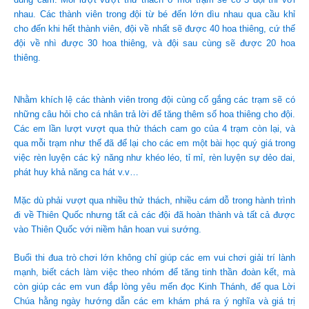
nhau. Các thành viên trong đội từ bé đến lớn dìu nhau qua cầu khỉ
cho đến khi hết thành viên, đội về nhất sẽ được 40 hoa thiêng, cứ thế
đội về nhì được 30 hoa thiêng, và đội sau cùng sẽ được 20 hoa
thiêng.
Nhằm khích lệ các thành viên trong đội cùng cố gắng các trạm sẽ có
những câu hỏi cho cá nhân trả lời để tăng thêm số hoa thiêng cho đội.
Các em lần lượt vượt qua thử thách cam go của 4 trạm còn lại, và
qua mỗi trạm như thế đã để lại cho các em một bài học quý giá trong
việc rèn luyện các kỷ năng như khéo léo, tỉ mỉ, rèn luyện sự dẻo dai,
phát huy khả năng ca hát v.v…
Mặc dù phải vượt qua nhiều thử thách, nhiều cám dỗ trong hành trình
đi về Thiên Quốc nhưng tất cả các đội đã hoàn thành và tất cả được
vào Thiên Quốc với niềm hân hoan vui sướng.
Buổi thi đua trò chơi lớn không chỉ giúp các em vui chơi giải trí lành
mạnh, biết cách làm việc theo nhóm để tăng tinh thần đoàn kết, mà
còn giúp các em vun đắp lòng yêu mến đọc Kinh Thánh, để qua Lời
Chúa hằng ngày hướng dẫn các em khám phá ra ý nghĩa và giá trị