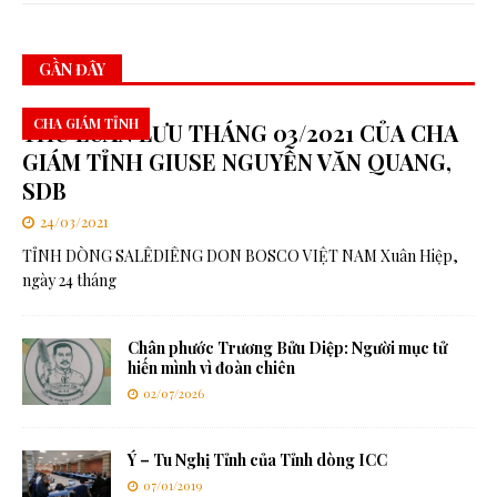
GẦN ĐÂY
CHA GIÁM TỈNH
THƯ LUAN LƯU THÁNG 03/2021 CỦA CHA
GIÁM TỈNH GIUSE NGUYỄN VĂN QUANG,
SDB
24/03/2021
TỈNH DÒNG SALÊDIÊNG DON BOSCO VIỆT NAM Xuân Hiệp,
ngày 24 tháng
Chân phước Trương Bửu Diệp: Người mục tử
hiến mình vì đoàn chiên
02/07/2026
Ý – Tu Nghị Tỉnh của Tỉnh dòng ICC
07/01/2019