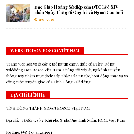
Đức Giáo Hoàng Sứ điệp của ĐTC Lêô XIV
nhân Ngày Thế giới Ông bà và Người Cao tuổi
31/07/2026
WEBSITE DON BOSCO VIỆT NAM
Trang web sdb.vn là cổng thông tin chính thức của Tỉnh Dòng
Salêdiêng Don Bosco Việt Nam. Chúng tôi xây dựng kênh truyền
thông này nhằm mục đích: Cập nhật: Các tin tức, hoạt động mục vụ và
công cuộc truyền giáo của Tỉnh Dòng Salêdiêng.
ĐỊA CHỈ LIÊN HỆ
TỈNH DÒNG THÁNH GIOAN BOSCO VIỆT NAM
Địa chỉ: 31 Đường số 2, Khu phố 8, phường Linh Xuân, HCM, Việt Nam
Hotline: (+84) 093.123.2994