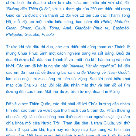
chức buổi thi đua trò chơi lớn cho các em thiếu nhi với chủ đề:
“Đường đến Thiên Quốc
”, với sự tham gia của 250 em thiếu nhi trong
Giáo xứ và được chia thành 12 đội với 12 tên của các Thánh Tông
Đồ, mỗi đội có một khẩu hiệu riêng, bao gồm đội
Phêrô, Mátthêu,
Gioan, Simon, Giuđa, Tôma, Anrê, Giacôbê: Phục vụ, Batômêô,
Philipphê, Giacôbê, Phaolô.
Trước khi bắt đầu thi đua, các em thiếu nhi cùng tham dự Thánh lễ
mừng Chúa Phục Sinh một cách nghiêm trang và sốt sắng. Buổi thi
đua đã được bắt đầu sau Thánh lễ với một bầu khí hào hứng và phấn
khởi. Các em đã hát hùng hồn bài:
“Alleluia, Hát lên người ơi”,
kế đến
các em đã múa rất dễ thương bài ca chủ đề
“Đường về Thiên Quốc
”,
làm cho cuộc thi đua càng trở nên sôi động. Sau lời phát biểu khai
mạc của Cha xứ, các đội bắt đầu nhận mật thư và bản đồ để tìm
đường đến các trạm. Mật thư được trích từ một đoạn Tin Mừng.
Để về được Thiên Quốc, các đội phải để lời Chúa hướng dẫn nhằm
tìm đến các trạm và vượt qua thử thách của 5 trạm đó. Phần thưởng
cho các đội là những bông hoa thiêng để mua nguyên vật liệu làm
chìa khóa mở cửa Nước Trời. Trạm đầu tiên là trạm Giuđa, với thử
thách đi qua cầu khỉ, trạm này rèn luyện sự tập trung và tinh thần
dũng cảm. Mỗi lượt vượt thử thách ở mỗi trạm sẽ có 3 đội thi với