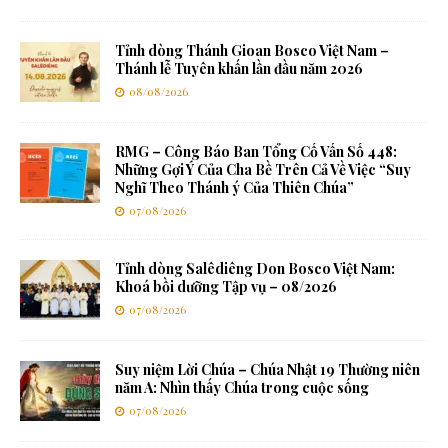
Tỉnh dòng Thánh Gioan Bosco Việt Nam –
Thánh lễ Tuyên khấn lần đầu năm 2026
08/08/2026
RMG – Công Báo Ban Tổng Cố Vấn Số 448:
Những Gợi Ý Của Cha Bề Trên Cả Về Việc “Suy
Nghĩ Theo Thánh ý Của Thiên Chúa”
07/08/2026
Tỉnh dòng Salêdiêng Don Bosco Việt Nam:
Khoá bồi dưỡng Tập vụ – 08/2026
07/08/2026
Suy niệm Lời Chúa – Chúa Nhật 19 Thường niên
năm A: Nhìn thấy Chúa trong cuộc sống
07/08/2026