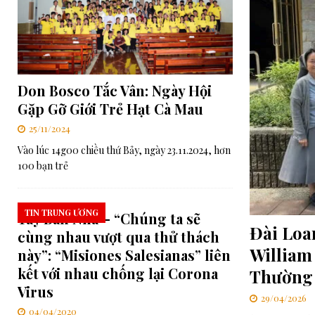
[ 06/08/2026 ]
Đối thoại Kitô giáo–Khổng giáo: Cùng nhau xây d
[ 06/08/2026 ]
Lễ Tôn phong Chân phước cho Cha Elia Comini và 
[ 07/08/2026 ]
RMG – Công Báo Ban Tổng Cố Vấn Số 448: Những
Don Bosco Tắc Vân: Ngày Hội
Chúa”
TRUNG ƯƠNG
Gặp Gỡ Giới Trẻ Hạt Cà Mau
25/11/2024
Vào lúc 14g00 chiều thứ Bảy, ngày 23.11.2024, hơn
100 bạn trẻ
TIN TRUNG ƯƠNG
Tây Ban Nha – “Chúng ta sẽ
Đài Loa
cùng nhau vượt qua thử thách
William
này”: “Misiones Salesianas” liên
kết với nhau chống lại Corona
Thường
Virus
29/04/2026
04/04/2020