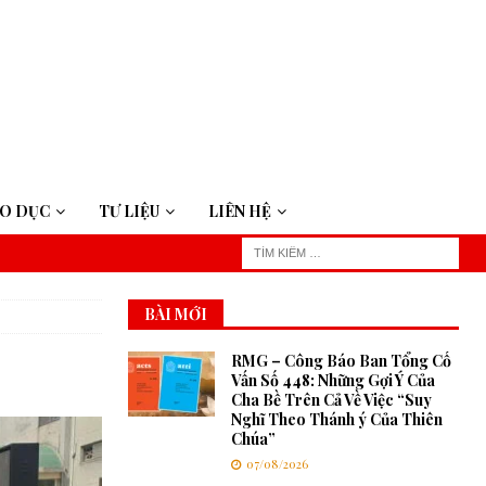
ÁO DỤC
TƯ LIỆU
LIÊN HỆ
BÀI MỚI
RMG – Công Báo Ban Tổng Cố
Vấn Số 448: Những Gợi Ý Của
Cha Bề Trên Cả Về Việc “Suy
Nghĩ Theo Thánh ý Của Thiên
Chúa”
07/08/2026