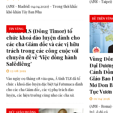
(ANS – Taipei)
(ANS – Madrid: 04.04.2020) – Trong thời khắc
khó khăn Tây Ban Nha
BỀ TRÊN VÙN
TIN VÙNG
Á tỉnh TLS (Đông Timor) tổ
chức khoá đào luyện dành cho
các cha Giám đốc và các vị hữu
trách trong các công cuộc với
chuyên đề về ‘Việc đồng hành
Vùng Đôn
Salêdiêng’
Đại Dương
Cánh Đồn
13/08/2019
Giáo Bao 
Vào ngày 09 tháng 08 vừa qua, Á tỉnh TLS đã tổ
Mơ Don B
chức 1 khoá đào luyện đặc biệt tại Fatumaca dành
cho các cha Giám đốc, các vị phụ trách đào
Tục Vươn
luyện, các hiệu trưởng cũng như các cha xứ.
01/04/2026
(ANS – Roma) –
trẻ, ở đó có
ĐỨC GIÁO HOÀNG