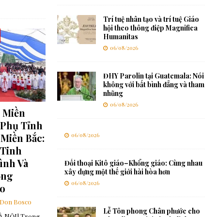
Trí tuệ nhân tạo và trí tuệ Giáo
hội theo thông điệp Magnifica
Humanitas
06/08/2026
ĐHY Parolin tại Guatemala: Nói
không với bất bình đẳng và tham
nhũng
06/08/2026
 Miền
Phụ Tỉnh
Miền Bắc:
06/08/2026
 Tinh
ình Và
Đối thoại Kitô giáo–Khổng giáo: Cùng nhau
xây dựng một thế giới hài hòa hơn
ọng
06/08/2026
áo
Don Bosco
Lễ Tôn phong Chân phước cho
 NỘI] Trong