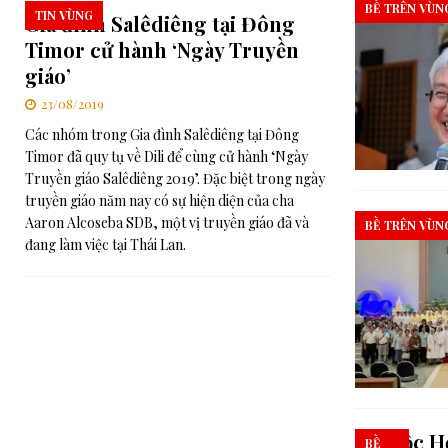
BỀ TRÊN VÙN
TIN VÙNG
Gia đình Salêdiêng tại Đông
Timor cử hành ‘Ngày Truyền
giáo’
23/08/2019
Các nhóm trong Gia đình Salêdiêng tại Đông
Timor đã quy tụ về Dili để cùng cử hành ‘Ngày
Truyền giáo Salêdiêng 2019’. Đặc biệt trong ngày
truyền giáo năm nay có sự hiện diện của cha
Aaron Alcoseba SDB, một vị truyền giáo đã và
BỀ TRÊN VÙN
đang làm việc tại Thái Lan.
Cuộc H
BỀ