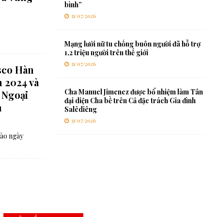
bình”
31/07/2026
Mạng lưới nữ tu chống buôn người đã hỗ trợ
1,2 triệu người trên thế giới
31/07/2026
sco Hàn
 2024 và
Cha Manuel Jimenez được bổ nhiệm làm Tân
 Ngoại
đại diện Cha bề trên Cả đặc trách Gia đình
n
Salêdiêng
31/07/2026
Vào ngày