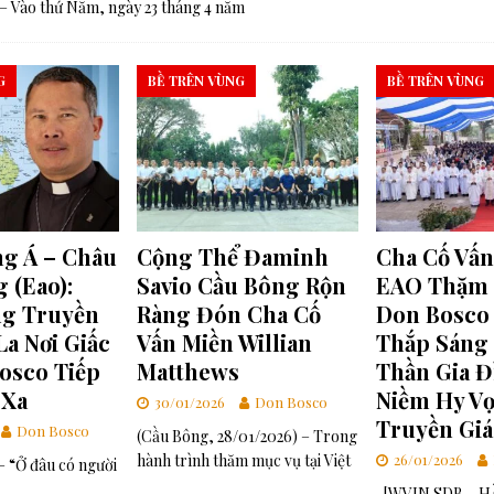
 – Vào thứ Năm, ngày 23 tháng 4 năm
G
BỀ TRÊN VÙNG
BỀ TRÊN VÙNG
g Á – Châu
Cộng Thể Đaminh
Cha Cố Vấn
 (Eao):
Savio Cầu Bông Rộn
EAO Thặm 
g Truyền
Ràng Đón Cha Cố
Don Bosco 
La Nơi Giấc
Vấn Miền Willian
Thắp Sáng
osco Tiếp
Matthews
Thần Gia Đ
 Xa
Niềm Hy V
30/01/2026
Don Bosco
Truyền Gi
Don Bosco
(Cầu Bông, 28/01/2026) – Trong
hành trình thăm mục vụ tại Việt
26/01/2026
 “Ở đâu có người
[WVIN.SDB – HÀ