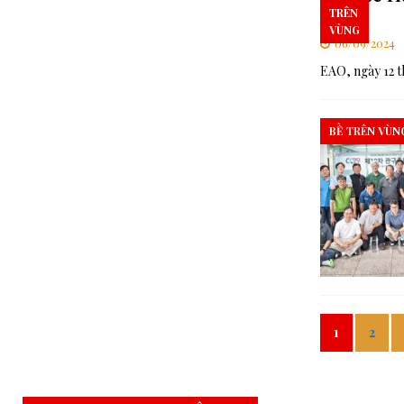
SA
TRÊN
VÙNG
06/09/2024
EAO, ngày 12 
BỀ TRÊN VÙN
1
2