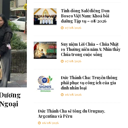
Tỉnh dòng Salêdiêng Don
Bosco Việt Nam: Khoá bồi
dưỡng Tập vụ – 08/2026
07/08/2026
Suy niệm Lời Chúa – Chúa Nhật
19 Thường niên năm A: Nhìn thấy
Chúa trong cuộc sống
07/08/2026
Đức Thánh Cha: Truyền thông
phải phục vụ công ích của gia
đình nhân loại
 Dương
06/08/2026
 Ngoại
Đức Thánh Cha sẽ tông du Uruguay,
Argentina và Pêru
06/08/2026