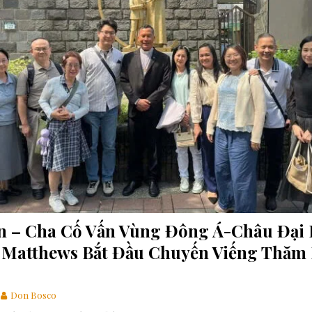
ựng một thế giới hài hòa hơn
GIÁO HỘI
các linh mục tử đạo tại Monte Sole
TIN SDB
 Gợi Ý Của Cha Bề Trên Cả Về Việc “Suy Nghĩ Theo Thánh ý Của Thiên
n – Cha Cố Vấn Vùng Đông Á-Châu Đại
 Matthews Bắt Đầu Chuyến Viếng Thăm
Don Bosco