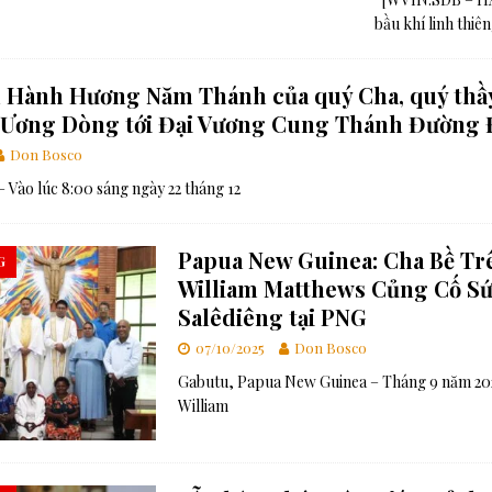
bầu khí linh thiê
Hành Hương Năm Thánh của quý Cha, quý thầy 
 Ương Dòng tới Đại Vương Cung Thánh Đường 
Don Bosco
 Vào lúc 8:00 sáng ngày 22 tháng 12
Papua New Guinea: Cha Bề Tr
G
William Matthews Củng Cố S
Salêdiêng tại PNG
07/10/2025
Don Bosco
Gabutu, Papua New Guinea – Tháng 9 năm 20
William