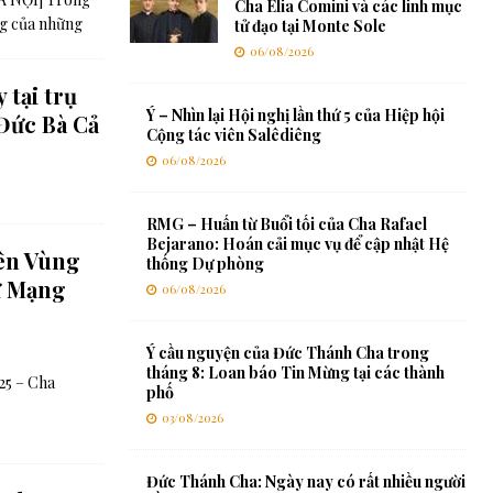
Cha Elia Comini và các linh mục
ng của những
tử đạo tại Monte Sole
06/08/2026
tại trụ
Ý – Nhìn lại Hội nghị lần thứ 5 của Hiệp hội
Đức Bà Cả
Cộng tác viên Salêdiêng
06/08/2026
RMG – Huấn từ Buổi tối của Cha Rafael
Bejarano: Hoán cải mục vụ để cập nhật Hệ
ên Vùng
thống Dự phòng
ứ Mạng
06/08/2026
Ý cầu nguyện của Đức Thánh Cha trong
tháng 8: Loan báo Tin Mừng tại các thành
25 – Cha
phố
03/08/2026
Đức Thánh Cha: Ngày nay có rất nhiều người