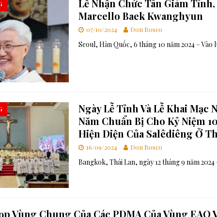
Lễ Nhận Chức Tân Giám Tỉnh,
G
Marcello Baek Kwanghyun
07/10/2024
Don Bosco
Seoul, Hàn Quốc, 6 tháng 10 năm 2024 – Vào l
Ngày Lễ Tỉnh Và Lễ Khai Mạc
G
Năm Chuẩn Bị Cho Kỷ Niệm 1
Hiện Diện Của Salêdiêng Ở Th
16/09/2024
Don Bosco
Bangkok, Thái Lan, ngày 12 tháng 9 năm 2024
ọp Vùng Chung Của Các PDMA Của Vùng EAO 