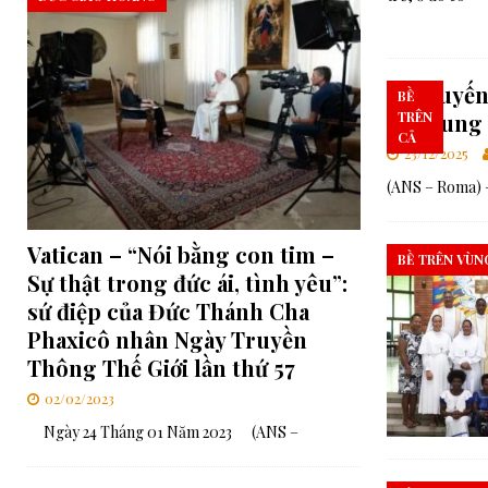
Chuyến 
BỀ
sở Trung
TRÊN
CẢ
23/12/2025
(ANS – Roma) –
Vatican – “Nói bằng con tim –
BỀ TRÊN VÙN
Sự thật trong đức ái, tình yêu”:
sứ điệp của Đức Thánh Cha
Phaxicô nhân Ngày Truyền
Thông Thế Giới lần thứ 57
02/02/2023
Ngày 24 Tháng 01 Năm 2023 (ANS –