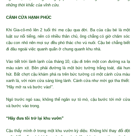
những thời khắc của vĩnh cửu.
CÁNH CỬA HẠNH PHÚC
Khi Gia-cô-mô lên 2 tuổi thì mẹ cậu qua đời. Ba của cậu bé là một
luật sư nổi tiếng, nên có nhiều thân chủ, ông chẳng có giờ chăm sóc
cậu con nhỏ nên mọi sự đều phó thác cho vú nuôi. Cậu bé chẳng biết
đi đâu ngoài việc quanh quẩn ở chung quanh khu nhà.
Vào tiết trời lành lạnh của tháng 10, cậu đi trên một con đường xa lạ
màu xám xịt. Bên phải đường là một bức tường trắng toát, dài hun
hút. Bất chợt cậu khám phá ra trên bức tường có một cánh cửa màu
xanh lá, với núm cửa sáng lóng lánh. Cánh cửa như mời gọi tha thiết:
“Hãy mở ra và bước vào!”.
Ngó trước ngó sau, không thể ngăn sự tò mò, cậu bước tới mở cửa
và bước vào trong.
“Hãy đưa tôi trở lại khu vườn”
Cậu thấy mình ở trong một khu vườn kỳ diệu. Không khí thay đổi đột