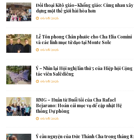
Đối thoại Kitô giáo–Khổng giáo: Cùng nhau xây
dựng một thế giới hài hòa hơn
06/08/2026
Lễ Tôn phong Chân phước cho Cha Elia Comini
và các linh mục tử đạo tại Monte Sole
06/08/2026
Ý – Nhìn lại Hội nghị lần thứ 5 của Hiệp hội Cộng
tác viên Salêdiêng
06/08/2026
RMG – Huấn từ Buổi tối của Cha Rafael
Bejarano: Hoán cải mục vụ để cập nhật Hệ
thống Dự phòng
06/08/2026
Ý cầu nguyện của Đức Thánh Cha trong tháng 8: