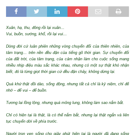
Xuân, hạ, thu, đông rồi lại xuân…
Vui, buồn, sướng, khổ, rồi lại vui…
Dòng đời cứ luân phiên những vòng chuyển đổi của thiên nhiên, của
tâm trạng… trên nền đều đặn của tiếng gõ thời gian. Sự chuyển đổi
của đất trời, của tâm trạng, của cảm nhận làm cho cuộc sống mang
nhiều nhịp điệu màu sắc khác nhau, nhưng có một sự thật khó nhận
biết, đó là từng giọt thời gian cứ đều đặn chảy, không dừng lại.
Quá khứ thật dồi dào, sống động, nhưng tất cả chỉ là kỷ niệm, chỉ để
nhớ – để vui – để buồn.
Tương lai
lồng lộng, nhưng
quá mông lung
, không làm sao nắm bắt.
Chỉ có hiện tại là thật, là có thể nắm bắt, nhưng lại thật ngắn và liên
tục chuyển dời về phía trước.
Người trọn vẹn sống cho giây phút hiện tại là người đã đang sống