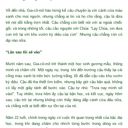
Về đến nhà, Gia-cô-mô hào hứng kể câu chuyện lạ với cánh cửa màu
xanh cho mọi người, nhưng chẳng ai tin và họ cho rằng, cậu là đứa
trẻ nói dối trắng trợn nhất. Cậu chẳng còn biết nói với ai ngoài chiếc
gối, và trong những tối, cậu cầu nguyện với Chúa: “Lạy Chúa, xin đưa
con trở lại với khu vườn kỳ diệu của con”. Nhưng cậu chẳng còn có
dịp nào nữa.
“Lần sau tôi sẽ vào”
Mười năm sau, Gia-cô-mô trở thành một học sinh gương mẫu, thông
minh và chăm chỉ. Một ngày nọ, trong khi đến trường cậu thấy lại cái
cổng màu xanh lá trên bức tường trắng, lối đã dẫn cậu vào khu vườn
kỳ diệu. Cậu đã tha thiết tìm kiếm, nhưng bây giờ cậu bận quá, không
có lấy một giây rảnh để bước vào. Cậu tự nhủ: “Trưa nay mình sẽ
vào!”. Tuy nhiên, trưa hôm ấy cậu lại bận học, và kết cục, ngày hôm
sau, cậu trở lại nhưng không còn thấy dáng dấp cánh cửa đâu nữa,
và chẳng một ai biết đến sự tồn tại của nó.
Năm 22 tuổi, chính trong ngày có cuộc thi quan trọng nhất của bậc đại
học, trong khi đang chăm chú nhích từng bước trong dòng xe cộ