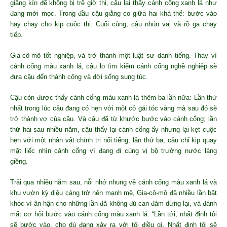
giăng kín để không bị trễ giờ thi, cậu lại thấy cánh cổng xanh lá như
đang mời mọc. Trong đầu cậu giằng co giữa hai khả thể: bước vào
hay chạy cho kịp cuộc thi. Cuối cùng, cậu nhún vai và rồ ga chạy
tiếp.
Gia-cô-mô tốt nghiệp, và trở thành một luật sư danh tiếng. Thay vì
cánh cổng màu xanh lá, cậu lo tìm kiếm cánh cổng nghề nghiệp sẽ
đưa cậu đến thành công và đời sống sung túc.
Cậu còn được thấy cánh cổng màu xanh lá thêm ba lần nữa: Lần thứ
nhất trong lúc cậu đang có hẹn với một cô gái tóc vàng mà sau đó sẽ
trở thành vợ của cậu. Và cậu đã từ khước bước vào cánh cổng; lần
thứ hai sau nhiều năm, cậu thấy lại cánh cổng ấy nhưng lại kẹt cuộc
hẹn với một nhân vật chính trị nổi tiếng; lần thứ ba, cậu chỉ kịp quay
mặt liếc nhìn cánh cổng vì đang đi cùng vị bộ trưởng nước láng
giềng.
Trải qua nhiều năm sau, nỗi nhớ nhung về cánh cổng màu xanh lá và
khu vườn kỳ diệu càng trở nên mạnh mẽ, Gia-cô-mô đã nhiều lần bật
khóc vì ân hận cho những lần đã không đủ can đảm dừng lại, và đánh
mất cơ hội bước vào cánh cổng màu xanh lá. “Lần tới, nhất định tôi
sẽ bước vào, cho dù đang xảy ra với tôi điều gì. Nhất định tôi sẽ