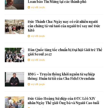
Loan báo Tin Mừng tại các thành phố
03/08/2026
Đức Thánh Cha: Ngày nay có rất nhiều người
cần chứng tá vui tươi của người trẻ say mê Đức
Kitô
03/08/2026
Hàn Quốc tăng tốc chuẩn bị Đại hội Giới trẻ Thế
giới Seoul 2027
03/08/2026
RMG – Truyền thông khởi nguồn từ sự hiệp
thông: Huấn từ tối của Cha Fidel Orendain
03/08/2026
Đức Giáo Hoàng Sứ điệp của ĐTC Lêô XIV
nhân Ngày Thế giới Ông bà và Người Cao tuổi