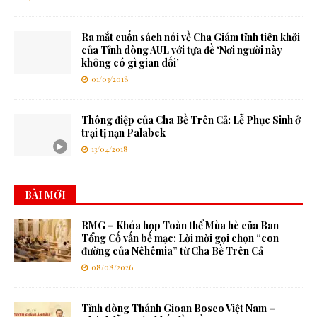
Ra mắt cuốn sách nói về Cha Giám tỉnh tiên khởi
của Tỉnh dòng AUL với tựa đề ‘Nơi người này
không có gì gian dối’
01/03/2018
Thông điệp của Cha Bề Trên Cả: Lễ Phục Sinh ở
trại tị nạn Palabek
13/04/2018
BÀI MỚI
RMG – Khóa họp Toàn thể Mùa hè của Ban
Tổng Cố vấn bế mạc: Lời mời gọi chọn “con
đường của Nêhêmia” từ Cha Bề Trên Cả
08/08/2026
Tỉnh dòng Thánh Gioan Bosco Việt Nam –