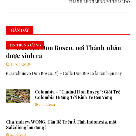
THÁNH LEONARDO MULRIALDO
GẦN ĐÂY
TIN TRUNG ƯƠNG
Ý – Đền thờ Don Bosco, nơi Thánh nhân
được sinh ra
19/09/2018
(Castelnuovo Don Bosco, Ý) – Colle Don Bosco là tên hiện nay
Colombia – “Ciudad Don Bosco”: Giới Trẻ
Colombia Hướng Tới Kinh Tế Bền Vững
19/06/2021
Cha Andrew WONG, Tân Bề Trên Á Tỉnh Indonesia, một
Salêdiêng lưu động !
27/06/2018