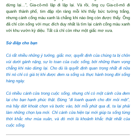
dừng lại…”, Gia-cô-mô lặp đi lặp lại. Và rồi, ông cụ Gia-cô-mô đi
quanh thành phố, tim đập rộn ràng mỗi khi thấy bức tường trắng,
nhưng cánh cổng màu xanh lá chẳng khi nào ông còn được thấy. Ông
đã chỉ còn sống với mục đích duy nhất là tìm lại cánh cổng màu xanh
với khu vườn kỳ diệu. Tất cả chỉ còn như một giấc mơ xưa.
Sứ điệp cho bạn
Có rất nhiều những ý tưởng, giấc mơ, quyết định của chúng ta bị chôn
vùi dưới gánh nặng, sự lo toan của cuộc sống, bởi những tham vọng
chẳng khi nào dừng lại. Cho dù là quyết định quan trọng nhất đi nữa
thì nó chỉ có giá trị khi được đem ra sống và thực hành trong đời sống
hàng ngày.
Có nhiều cánh cửa trong cuộc sống, nhưng chỉ có một cánh cửa đem
lại cho bạn hạnh phúc thật. Đừng “đi loanh quanh cho đời mỏi mệt”,
mà hãy dứt khoát chọn và bước vào, bởi mỗi phút qua đi, ta lại phải
làm những chọn lựa mới. Chỉ cánh cửa hiện tại mới giúp ta sống từng
thời khắc như mùa xuân, và đó mới là khoảnh khắc thật nhất của
cuộc sống.