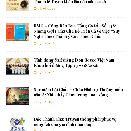
Thánh lễ Tuyên khấn lần đầu năm 2026
08/08/2026
RMG – Công Báo Ban Tổng Cố Vấn Số 448:
Những Gợi Ý Của Cha Bề Trên Cả Về Việc “Suy
Nghĩ Theo Thánh ý Của Thiên Chúa”
07/08/2026
Tỉnh dòng Salêdiêng Don Bosco Việt Nam:
Khoá bồi dưỡng Tập vụ – 08/2026
07/08/2026
Suy niệm Lời Chúa – Chúa Nhật 19 Thường niên
năm A: Nhìn thấy Chúa trong cuộc sống
07/08/2026
Đức Thánh Cha: Truyền thông phải phục vụ
công ích của gia đình nhân loại