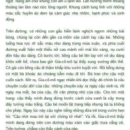
ngột. Nắng ấm chứ không còn âm u lạnh lẽo. Làn hương thơm thoảng
thoảng lan làm nao nức lòng người. Khung cảnh lung linh với những
màu sắc huyền ảo đem lại cảm giác nhẹ nhõm, hạnh phúc và sinh
động.
Trên đường, có những con gấu hiền lành nghịch ngợm những trái
bóng, chúng lại còn đến gần cạ mõm vào cánh tay cậu bé. Những
luống hoa rực rỡ sắc màu như đang trong mùa xuân, và phía cuối
đường xuất hiện một thiếu nữ cao mảnh với mái tóc vàng, nụ cười
đôn hậu dịu dàng. Cô bước tới, bồng cậu bé lên tay với vẻ dịu dàng
khôn xiết kể, chưa bao giờ Gia-cô-mô lại thấy sung sướng đến thế.
Cô gái còn bồng cậu đi thăm khắp khu vườn tuyệt vời. Rồi bỗng dưng
có một bà khoác áo choàng sẫm màu đi tới. Bà trao cho cậu một
cuốn sách. Mở ra, Gia-cô-mô ngạc nhiên khi đọc thấy đó chính là câu
chuyện cuộc đời của cậu: những chuyện xảy ra ngày cậu sinh ra, rồi
ngày mẹ mất, ba của cậu, rồi căn phòng nhỏ của cậu. Cho tới một
trang: cậu thấy mình đang đứng trước cánh cửa xanh lá cây trong
dãy tường màu trắng. Cậu bé muốn lật trang tiếp nhưng bà lạ không
cho phép. Ngay lúc này cậu nghe tiếng những đứa trẻ trong vườn hẹn
hò: “Cậu nhớ mau trở lại với chúng tớ nhé!”. Và rồi, Gia-cô-mô thấy
mình đang đứng trên con đường màu xám vào giấc trưa vắng vẻ.
Trên tường, chẳng còn thấy cánh cửa nào.