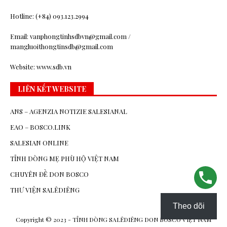
Hotline: (+84) 093.123.2994
Email: vanphongtinhsdbvn@gmail.com /
mangluoithongtinsdb@gmail.com
Website: www.sdb.vn
LIÊN KẾT WEBSITE
ANS – AGENZIA NOTIZIE SALESIANAL
EAO – BOSCO.LINK
SALESIAN ONLINE
TỈNH DÒNG MẸ PHÙ HỘ VIỆT NAM
CHUYÊN ĐỀ DON BOSCO
THƯ VIỆN SALÊDIÊNG
Theo dõi
Copyright © 2023 - TỈNH DÒNG SALÊDIÊNG DON BOSCO VIỆT NAM