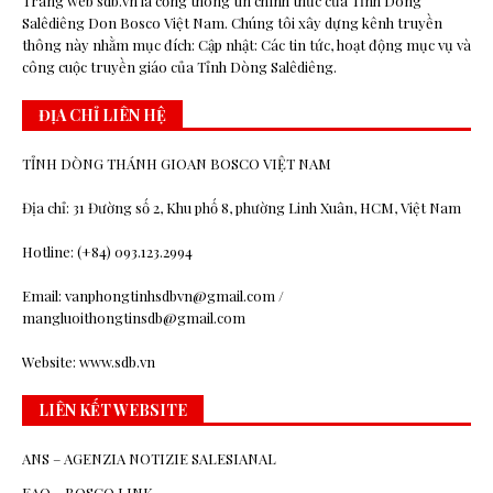
Trang web sdb.vn là cổng thông tin chính thức của Tỉnh Dòng
Salêdiêng Don Bosco Việt Nam. Chúng tôi xây dựng kênh truyền
thông này nhằm mục đích: Cập nhật: Các tin tức, hoạt động mục vụ và
công cuộc truyền giáo của Tỉnh Dòng Salêdiêng.
ĐỊA CHỈ LIÊN HỆ
TỈNH DÒNG THÁNH GIOAN BOSCO VIỆT NAM
Địa chỉ: 31 Đường số 2, Khu phố 8, phường Linh Xuân, HCM, Việt Nam
Hotline: (+84) 093.123.2994
Email: vanphongtinhsdbvn@gmail.com /
mangluoithongtinsdb@gmail.com
Website: www.sdb.vn
LIÊN KẾT WEBSITE
ANS – AGENZIA NOTIZIE SALESIANAL
EAO – BOSCO.LINK