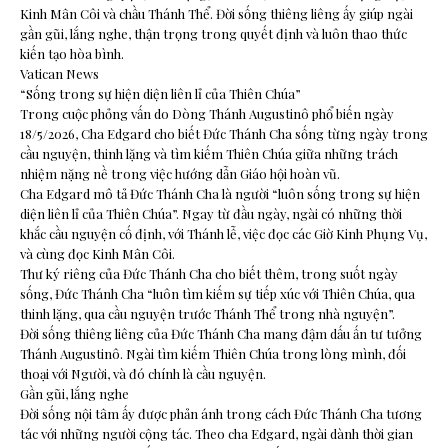
Kinh Mân Côi và chầu Thánh Thể. Đời sống thiêng liêng ấy giúp ngài
gần gũi, lắng nghe, thận trọng trong quyết định và luôn thao thức
kiến tạo hòa bình.
Vatican News
“Sống trong sự hiện diện liên lỉ của Thiên Chúa”
Trong cuộc phỏng vấn do Dòng Thánh Augustinô phổ biến ngày
18/5/2026, Cha Edgard cho biết Đức Thánh Cha sống từng ngày trong
cầu nguyện, thinh lặng và tìm kiếm Thiên Chúa giữa những trách
nhiệm nặng nề trong việc hướng dẫn Giáo hội hoàn vũ.
Cha Edgard mô tả Đức Thánh Cha là người “luôn sống trong sự hiện
diện liên lỉ của Thiên Chúa”. Ngay từ đầu ngày, ngài có những thời
khắc cầu nguyện cố định, với Thánh lễ, việc đọc các Giờ Kinh Phụng Vụ,
và cùng đọc Kinh Mân Côi.
Thư ký riêng của Đức Thánh Cha cho biết thêm, trong suốt ngày
sống, Đức Thánh Cha “luôn tìm kiếm sự tiếp xúc với Thiên Chúa, qua
thinh lặng, qua cầu nguyện trước Thánh Thể trong nhà nguyện”.
Đời sống thiêng liêng của Đức Thánh Cha mang đậm dấu ấn tư tưởng
Thánh Augustinô. Ngài tìm kiếm Thiên Chúa trong lòng mình, đối
thoại với Người, và đó chính là cầu nguyện.
Gần gũi, lắng nghe
Đời sống nội tâm ấy được phản ánh trong cách Đức Thánh Cha tương
tác với những người cộng tác. Theo cha Edgard, ngài dành thời gian