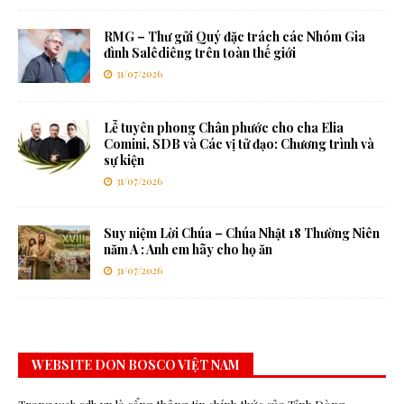
RMG – Thư gửi Quý đặc trách các Nhóm Gia
đình Salêdiêng trên toàn thế giới
31/07/2026
Lễ tuyên phong Chân phước cho cha Elia
Comini, SDB và Các vị tử đạo: Chương trình và
sự kiện
31/07/2026
Suy niệm Lời Chúa – Chúa Nhật 18 Thường Niên
năm A : Anh em hãy cho họ ăn
31/07/2026
WEBSITE DON BOSCO VIỆT NAM