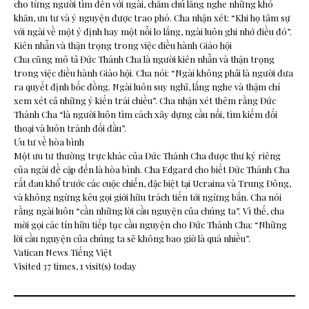
cho từng người tìm đến với ngài, chăm chú lắng nghe những khó
khăn, ưu tư và ý nguyện được trao phó. Cha nhận xét: “Khi họ tâm sự
với ngài về một ý định hay một nỗi lo lắng, ngài luôn ghi nhớ điều đó”.
Kiên nhẫn và thận trọng trong việc điều hành Giáo hội
Cha cũng mô tả Đức Thánh Cha là người kiên nhẫn và thận trọng
trong việc điều hành Giáo hội. Cha nói: “Ngài không phải là người đưa
ra quyết định bốc đồng. Ngài luôn suy nghĩ, lắng nghe và thậm chí
xem xét cả những ý kiến trái chiều”. Cha nhận xét thêm rằng Đức
Thánh Cha “là người luôn tìm cách xây dựng cầu nối, tìm kiếm đối
thoại và luôn tránh đối đầu”.
Ưu tư về hòa bình
Một ưu tư thường trực khác của Đức Thánh Cha được thư ký riêng
của ngài đề cập đến là hòa bình. Cha Edgard cho biết Đức Thánh Cha
rất đau khổ trước các cuộc chiến, đặc biệt tại Ucraina và Trung Đông,
và không ngừng kêu gọi giới hữu trách tiến tới ngừng bắn. Cha nói
rằng ngài luôn “cần những lời cầu nguyện của chúng ta”. Vì thế, cha
mời gọi các tín hữu tiếp tục cầu nguyện cho Đức Thánh Cha: “Những
lời cầu nguyện của chúng ta sẽ không bao giờ là quá nhiều”.
Vatican News Tiếng Việt
Visited 37 times, 1 visit(s) today