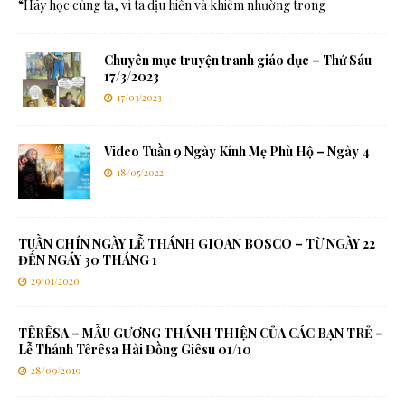
“Hãy học cùng ta, vì ta dịu hiền và khiêm nhường trong
Chuyên mục truyện tranh giáo dục – Thứ Sáu
17/3/2023
17/03/2023
Video Tuần 9 Ngày Kính Mẹ Phù Hộ – Ngày 4
18/05/2022
TUẦN CHÍN NGÀY LỄ THÁNH GIOAN BOSCO – TỪ NGÀY 22
ĐẾN NGÁY 30 THÁNG 1
29/01/2020
TÊRÊSA – MẪU GƯƠNG THÁNH THIỆN CỦA CÁC BẠN TRẺ –
Lễ Thánh Têrêsa Hài Đồng Giêsu 01/10
28/09/2019