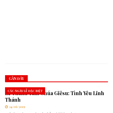
á
o
d
â
n
h
ô
m
n
a
y
GẦN ĐÂY
CÁC NGÀY LỄ ĐẶC BIỆT
Lễ Thánh Tâm Chúa Giêsu: Tình Yêu Linh
Thánh
24/06/2019