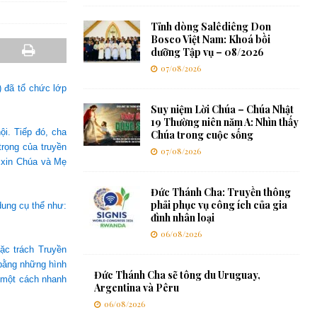
Tỉnh dòng Salêdiêng Don
Bosco Việt Nam: Khoá bồi
dưỡng Tập vụ – 08/2026
07/08/2026
) đã tổ chức lớp
Suy niệm Lời Chúa – Chúa Nhật
19 Thường niên năm A: Nhìn thấy
ội. Tiếp đó, cha
Chúa trong cuộc sống
rọng của truyền
07/08/2026
e xin Chúa và Mẹ
Đức Thánh Cha: Truyền thông
phải phục vụ công ích của gia
dung cụ thể như:
đình nhân loại
06/08/2026
ặc trách Truyền
 bằng những hình
Đức Thánh Cha sẽ tông du Uruguay,
h một cách nhanh
Argentina và Pêru
06/08/2026