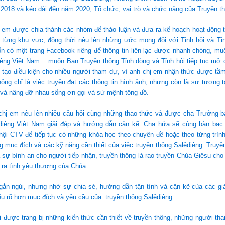
2018 và kéo dài đến năm 2020; Tổ chức, vai trò và chức năng của Truyền th
ị em được chia thành các nhóm để thảo luận và đưa ra kế hoạch hoạt động 
, từng khu vực; đồng thời nêu lên những ước mong đối với Tỉnh hội và Tỉn
n có một trang Facebook riêng để thông tin liên lạc được nhanh chóng, mu
êng Việt Nam… muốn Ban Truyền thông Tỉnh dòng và Tỉnh hội tiếp tục mở c
 tạo điều kiện cho nhiều người tham dự, vì anh chị em nhận thức được tầm
ông chỉ là việc truyền đạt các thông tin hình ảnh, nhưng còn là sự tương 
ẻ và nâng đỡ nhau sống ơn gọi và sứ mệnh tông đồ.
chị em nêu lên nhiều cầu hỏi cùng những thao thức và được cha Trưởng b
diêng Việt Nam giải đáp và hướng dẫn cặn kẽ. Cha hứa sẽ cùng bàn bạc
 hội CTV để tiếp tục có những khóa học theo chuyên đề hoặc theo từng trì
 mục đích và các kỹ năng cần thiết của việc truyền thông Salêdiêng. Truyề
 sự bình an cho người tiếp nhận, truyền thông là rao truyền Chúa Giêsu cho
 ra tình yêu thương của Chúa…
gắn ngủi, nhưng nhờ sự chia sẻ, hướng dẫn tận tình và cặn kẽ của các giả
ểu rõ hơn mục đích và yêu cầu của truyền thông Salêdiêng.
 được trang bị những kiến thức cần thiết về truyền thông, những người tha