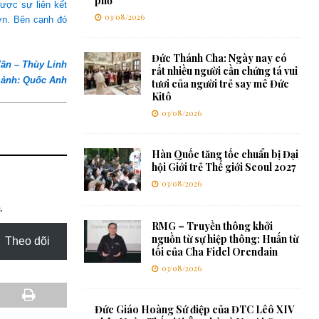
phố
được sự liên kết
03/08/2026
ơn. Bên cạnh đó
Đức Thánh Cha: Ngày nay có
Vân
– Thùy Linh
rất nhiều người cần chứng tá vui
ảnh
: Quốc Anh
tươi của người trẻ say mê Đức
Kitô
03/08/2026
Hàn Quốc tăng tốc chuẩn bị Đại
hội Giới trẻ Thế giới Seoul 2027
03/08/2026
.
RMG – Truyền thông khởi
nguồn từ sự hiệp thông: Huấn từ
Theo dõi
tối của Cha Fidel Orendain
03/08/2026
Đức Giáo Hoàng Sứ điệp của ĐTC Lêô XIV