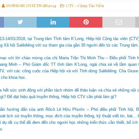
DONBOSCOVIETNAM2024
CTV - Cộng Tác Viên
ựng một thế giới hài hòa hơn
GIÁO HỘI
các linh mục tử đạo tại Monte Sole
TIN SDB
 Gợi Ý Của Cha Bề Trên Cả Về Việc “Suy Nghĩ Theo Thánh ý Của Thiên
13-14/01/2018, tại Trung tâm Tĩnh tâm K’Long, Hiệp hội Cộng tác viên (CTV
g Xã hội Salêdiêng với sự tham gia của gần 30 người đến từ các Trung tâm.
mạc với lời chào mừng của chị Maria Trần Thị Minh Thu – Điều phối Tỉnh h
ng Minh – Phó Giám đốc TT tĩnh tâm K’Long, ngài chia sẻ về tầm quan t
CTV, với các công cuộc của Hiệp hội và với Tỉnh dòng Salêdiêng. Cha Gius
 cho khoa học.
a hết sức sinh động với phần tách nhóm để thảo luận và chia sẻ những nội 
 gì? Để đạt hiệu quả truyền thông, Hiệp hội CTV cần phải làm gì?
hần hướng dẫn của anh Rôcô Lê Hữu Phước – Phó điều phối Tỉnh hội, Đ
quát lịch sử truyền thông, mục đích của truyền thông, kỹ thuật viết tin, bài…
 dụ rất cụ thể đã đem đến cho người học những kiến thức cần thiết, bổ íc
u.