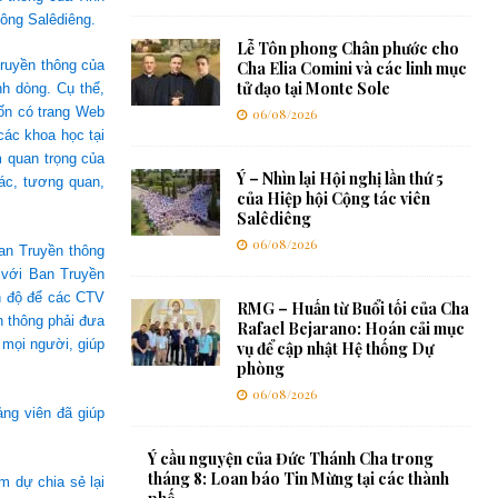
ông Salêdiêng.
Lễ Tôn phong Chân phước cho
truyền thông của
Cha Elia Comini và các linh mục
tử đạo tại Monte Sole
h dòng. Cụ thể,
ốn có trang Web
06/08/2026
ác khoa học tại
 quan trọng của
Ý – Nhìn lại Hội nghị lần thứ 5
tác, tương quan,
của Hiệp hội Cộng tác viên
Salêdiêng
06/08/2026
an Truyền thông
 với Ban Truyền
nh độ để các CTV
RMG – Huấn từ Buổi tối của Cha
n thông phải đưa
Rafael Bejarano: Hoán cải mục
 mọi người, giúp
vụ để cập nhật Hệ thống Dự
phòng
06/08/2026
ng viên đã giúp
Ý cầu nguyện của Đức Thánh Cha trong
tháng 8: Loan báo Tin Mừng tại các thành
m dự chia sẻ lại