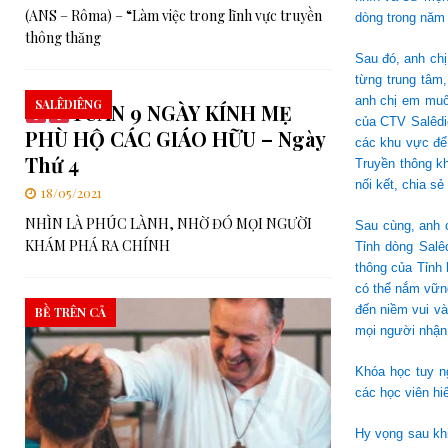
(ANS – Rôma) – “Làm việc trong lĩnh vực truyền
dòng trong năm 
thông thăng
Sau đó, anh ch
từng trung tâm
anh chị em muố
SALÊDIÊNG
TUẦN 9 NGÀY KÍNH MẸ
của CTV Salêdi
PHÙ HỘ CÁC GIÁO HỮU – Ngày
các khu vực để
Thứ 4
Truyền thông kh
nối kết, chia s
18/05/2021
NHÌN LÀ PHÚC LÀNH, NHỜ ĐÓ MỌI NGƯỜI
Sau cùng, anh 
KHÁM PHÁ RA CHÍNH
Tỉnh dòng Salê
thông của Tỉnh
có thể nắm vững
đến niềm vui và
BỀ TRÊN CẢ
mọi người nhận
Khóa học tuy n
các học viên hi
Hy vọng sau khi