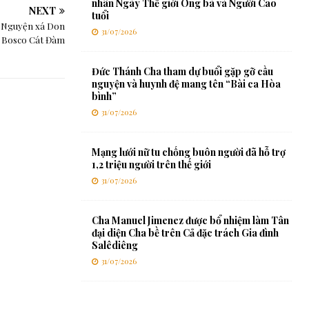
nhân Ngày Thế giới Ông bà và Người Cao
NEXT
tuổi
i Nguyện xá Don
31/07/2026
Bosco Cát Đàm
Đức Thánh Cha tham dự buổi gặp gỡ cầu
nguyện và huynh đệ mang tên “Bài ca Hòa
bình”
31/07/2026
Mạng lưới nữ tu chống buôn người đã hỗ trợ
1,2 triệu người trên thế giới
31/07/2026
Cha Manuel Jimenez được bổ nhiệm làm Tân
đại diện Cha bề trên Cả đặc trách Gia đình
Salêdiêng
31/07/2026