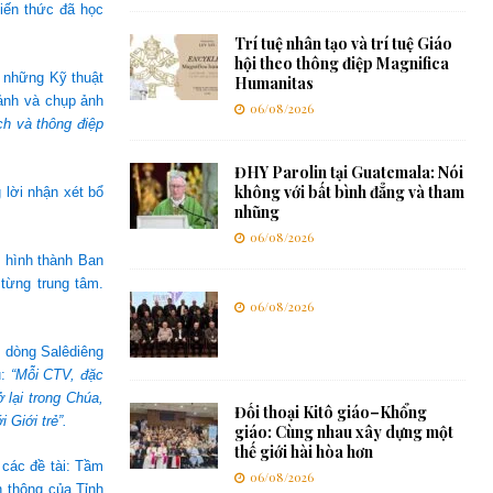
iến thức đã học
Trí tuệ nhân tạo và trí tuệ Giáo
hội theo thông điệp Magnifica
 những Kỹ thuật
Humanitas
ảnh và chụp ảnh
06/08/2026
ch và thông điệp
ĐHY Parolin tại Guatemala: Nói
không với bất bình đẳng và tham
lời nhận xét bổ
nhũng
06/08/2026
c hình thành Ban
từng trung tâm.
06/08/2026
 dòng Salêdiêng
ủ:
“Mỗi CTV, đặc
 lại trong Chúa,
Đối thoại Kitô giáo–Khổng
 Giới trẻ”.
giáo: Cùng nhau xây dựng một
thế giới hài hòa hơn
các đề tài: Tầm
06/08/2026
 thông của Tỉnh