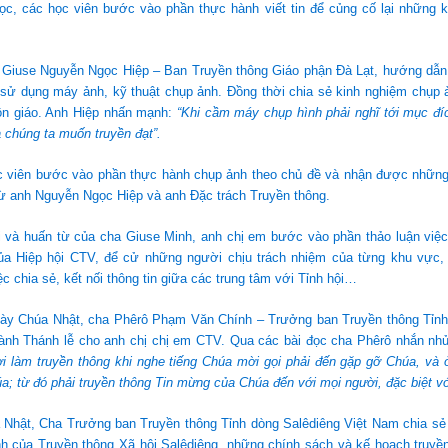
ọc, các học viên bước vào phần thực hành viết tin để củng cố lại những k
h Giuse Nguyễn Ngọc Hiệp – Ban Truyền thông Giáo phận Đà Lạt, hướng dẫn
 sử dụng máy ảnh, kỹ thuật chụp ảnh. Đồng thời chia sẻ kinh nghiệm chụp 
tôn giáo. Anh Hiệp nhấn mạnh:
“Khi cầm máy chụp hình phải nghĩ tới mục đí
chúng ta muốn truyền đạt”.
c viên bước vào phần thực hành chụp ảnh theo chủ đề và nhận được những 
 từ anh Nguyễn Ngọc Hiệp và anh Đặc trách Truyền thông.
ối và huấn từ của cha Giuse Minh, anh chị em bước vào phần thảo luận việ
ủa Hiệp hội CTV, để cử những người chịu trách nhiệm của từng khu vực, 
ệc chia sẻ, kết nối thông tin giữa các trung tâm với Tỉnh hội…
gày Chúa Nhật, cha Phêrô Phạm Văn Chính – Trưởng ban Truyền thông Tỉnh
ành Thánh lễ cho anh chị chị em CTV. Qua các bài đọc cha Phêrô nhắn nh
i làm truyền thông khi nghe tiếng Chúa mời gọi phải đến gặp gỡ Chúa, và ở
úa; từ đó phải truyền thông Tin mừng của Chúa đến với mọi người, đặc biệt với
 Nhật, Cha Trưởng ban Truyền thông Tỉnh dòng Salêdiêng Việt Nam chia sẻ 
h của Truyền thông Xã hội Salêdiêng, những chính sách và kế hoạch truyền