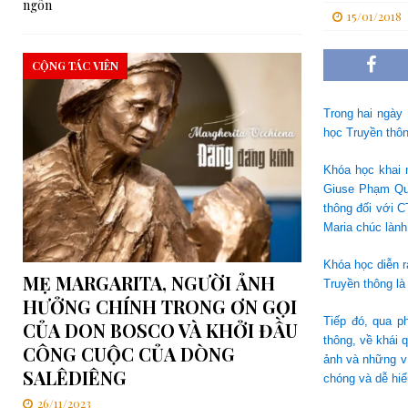
ngôn
15/01/2018
[ 06/08/2026 ]
Đối thoại Kitô giáo–Khổng giáo: Cùng nhau xây d
[ 06/08/2026 ]
Lễ Tôn phong Chân phước cho Cha Elia Comini và 
CỘNG TÁC VIÊN
[ 07/08/2026 ]
RMG – Công Báo Ban Tổng Cố Vấn Số 448: Những
Chúa”
TRUNG ƯƠNG
Trong hai ngày 
học Truyền thôn
Khóa học khai 
Giuse Phạm Qua
thông đối với 
Maria chúc lành
Khóa học diễn r
MẸ MARGARITA, NGƯỜI ẢNH
Truyền thông là
HƯỞNG CHÍNH TRONG ƠN GỌI
Tiếp đó, qua p
CỦA DON BOSCO VÀ KHỞI ĐẦU
thông, về khái 
CÔNG CUỘC CỦA DÒNG
ảnh và những ví
SALÊDIÊNG
chóng và dễ hiể
26/11/2023