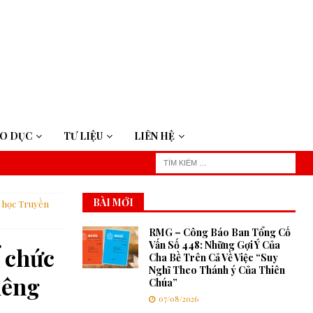
ÁO DỤC
TƯ LIỆU
LIÊN HỆ
BÀI MỚI
a học Truyền
RMG – Công Báo Ban Tổng Cố
Vấn Số 448: Những Gợi Ý Của
ổ chức
Cha Bề Trên Cả Về Việc “Suy
Nghĩ Theo Thánh ý Của Thiên
iêng
Chúa”
07/08/2026