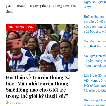
Ngay sau giờ h
(ANS – Rome) – Ngày 25 tháng 11 hàng năm, Gia
được.
đình
Buổi chiều, an
cơ bản về việc
các sinh hoạt 
TIN TRUNG ƯƠNG
của bức ảnh mà 
Sau đó, các họ
ích, thiết thực
Sau giờ kinh t
Truyền thông c
Thảo luận về vi
Lúc 5 giờ 30 n
Hội thảo về Truyền thông Xã
Việt Nam, cử h
hội: “Mẫu nhà truyền thông
biệt những ngườ
Salêdiêng nào cho Giới trẻ
kết hiệp với Ch
trong thế giới kỹ thuật số?”
Buổi sáng Chúa
14/02/2019
nhìn và sứ mện