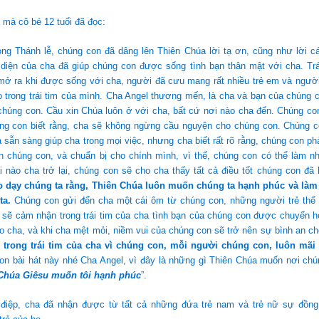
 mà cô bé 12 tuổi đã đọc:
rong Thánh lễ, chúng con đã dâng lên Thiên Chúa lời tạ ơn, cũng như lời 
 diện của cha đã giúp chúng con được sống tình bạn thân mật với cha. Trá
ở ra khi được sống với cha, người đã cưu mang rất nhiều trẻ em và người 
ào trong trái tim của mình. Cha Angel thương mến, là cha và bạn của chúng
 chúng con. Cầu xin Chúa luôn ở với cha, bất cứ nơi nào cha đến. Chúng c
ng con biết rằng, cha sẽ không ngừng cầu nguyện cho chúng con. Chúng c
 sẵn sàng giúp cha trong mọi việc, nhưng cha biết rất rõ rằng, chúng con ph
h chúng con, và chuẩn bị cho chính mình, vì thế, chúng con có thể làm nh
i nào cha trở lại, chúng con sẽ cho cha thấy tất cả điều tốt chúng con đ
 dạy chúng ta rằng, Thiên Chúa luôn muốn chúng ta hạnh phúc và làm 
ta.
Chúng con gửi đến cha một cái ôm từ chúng con, những người trẻ thế g
 sẽ cảm nhận trong trái tim của cha tình bạn của chúng con được chuyển h
 cha, và khi cha mệt mỏi, niềm vui của chúng con sẽ trở nên sự bình an c
 trong trái tim của cha vì chúng con, mỗi người chúng con, luôn mãi 
con bài hát này nhé Cha Angel, vì đây là những gì Thiên Chúa muốn nơi ch
 Chúa Giêsu muốn tôi hạnh phúc
”.
 điệp, cha đã nhận được từ tất cả những đứa trẻ nam và trẻ nữ sự đồn