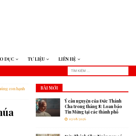
ÁO DỤC
TƯ LIỆU
LIÊN HỆ
BÀI MỚI
chúng con hạnh
Ý cầu nguyện của Đức Thánh
Cha trong tháng 8: Loan báo
húa
Tin Mừng tại các thành phố
03/08/2026