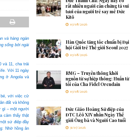
Đức Thánh Cha: Ngày nay có
rất nhiều người cần chứng tá vui
tươi của người trẻ say mê Đức
Kitô
03/08/2026
àn và hàng ngàn
Hàn Quốc tăng tốc chuẩn bị Đại
g sống bởi ngài
hội Giới trẻ Thế giới Seoul 2027
03/08/2026
 và 11, cha trải
ife. Với 11 ngày
RMG – Truyền thông khởi
ống ở Angola và
nguồn từ sự hiệp thông: Huấn từ
tối của Cha Fidel Orendain
03/08/2026
 bé, với việc cử
hân đất và không
Đức Giáo Hoàng Sứ điệp của
ứ gì – một người
ĐTC Lêô XIV nhân Ngày Thế
ha cảm thấy thật
giới Ông bà và Người Cao tuổi
 một sứ điệp đầy
31/07/2026
ng: Nhờ hồng ân