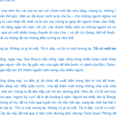
trẻ của họ.
 cha nhìn họ, và cha tự nói với chính một lần nữa rằng, chúng ta, những 
trên thế giới, thật sự đã được sinh ra là cho họ – cho những người nghèo và 
 ta cảm thấy tốt nhất và là nơi mà chúng ta giúp đỡ người khác cảm thấy 
 về hàng ngàn trẻ nam, trẻ nữ, các thanh thiếu niên và những người trẻ m
a qua và một phần trong chuyến đi của cha – và tất cả chúng, bất kể thuộ
tất cả chúng đã nói những điều tương tự như thế.
g lai. Không có gì bị mất. Tôi ở đây, và tôi có một tương lại.
Tôi có một tươ
rằng, ngày nay, Don Bosco vẫn sống, ngài sống trong nhiều hoàn cảnh khác
gàn người vẫn ôm ấp giấc mơ của ngài để tiến bước vì danh của Đức Giêsu
gài tiếp tục trở thành nguồn cảm hứng của nhiều người.
hững dòng này, có điều gì đó khác đã xuất hiện trong tâm trí mà đã hoàn
ẫn đang nói. Một tuần trước, cha đã thăm một trong những nhà của chú
, anh em chúng ta đã đón tiếp các trẻ em đường phố. Hôm đó, có 42 em tro
vừa qua; “người kỳ cựu” đã ở đó khoảng 5 năm. Người trẻ nhất, tên là “Bengi
 trong số họ, đã có món quà tuyệt vời về việc hát ráp, sáng tác một bài hát 
ài hát là:
“Tôi có một tương lai. Không có gì bị mất. Tôi ở đây, và tôi có một 
 Cậu bé này đã trải qua 3 năm trên đường phố, nhưng Chúa Quan Phòng đã 