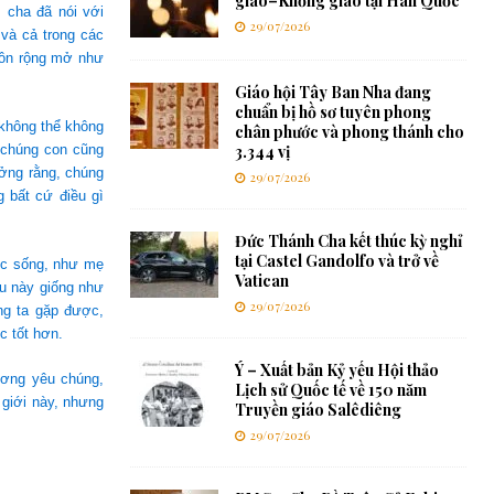
giáo–Khổng giáo tại Hàn Quốc
, cha đã nói với
29/07/2026
và cả trong các
luôn rộng mở như
Giáo hội Tây Ban Nha đang
chuẩn bị hồ sơ tuyên phong
 không thể không
chân phước và phong thánh cho
 chúng con cũng
3.344 vị
ưởng rằng, chúng
29/07/2026
g bất cứ điều gì
Đức Thánh Cha kết thúc kỳ nghỉ
tại Castel Gandolfo và trở về
ộc sống, như mẹ
Vatican
ều này giống như
29/07/2026
ng ta gặp được,
c tốt hơn.
Ý – Xuất bản Kỷ yếu Hội thảo
ương yêu chúng,
Lịch sử Quốc tế về 150 năm
giới này, nhưng
Truyền giáo Salêdiêng
29/07/2026