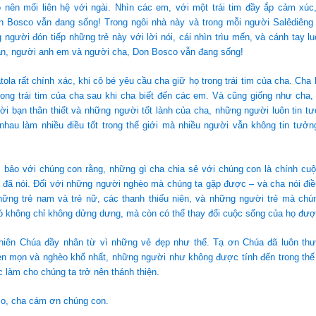
o nên mối liên hệ với ngài. Nhìn các em, với một trái tim đầy ắp cảm xúc
n Bosco vẫn đang sống! Trong ngôi nhà này và trong mỗi người Salêdiêng 
 người đón tiếp những trẻ này với lời nói, cái nhìn trìu mến, và cánh tay 
n, người anh em và người cha, Don Bosco vẫn đang sống!
ola rất chính xác, khi cô bé yêu cầu cha giữ họ trong trái tim của cha. Cha
ong trái tim của cha sau khi cha biết đến các em. Và cũng giống như cha,
i bạn thân thiết và những người tốt lành của cha, những người luôn tin t
nhau làm nhiều điều tốt trong thế giới mà nhiều người vẫn không tin tưởn
 bảo với chúng con rằng, những gì cha chia sẻ với chúng con là chính cu
a đã nói. Đối với những người nghèo mà chúng ta gặp được – và cha nói đi
hững trẻ nam và trẻ nữ, các thanh thiếu niên, và những người trẻ mà chú
ó không chỉ không dửng dưng, mà còn có thể thay đổi cuộc sống của họ đượ
Thiên Chúa đầy nhân từ vì những vẻ đẹp như thế. Tạ ơn Chúa đã luôn th
n mọn và nghèo khổ nhất, những người như không được tính đến trong thế 
c làm cho chúng ta trở nên thánh thiện.
o, cha cám ơn chúng con.