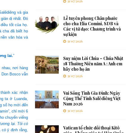
31/07/2026
Salêdiêng và gia
Lễ tuyên phong Chân phước
giản dị nhất. Đó
cho cha Elia Comini, SDB và
điều tốt của họ.
Các vị tử đạo: Chương trình và
à cha đã biết họ
sự kiện
c nền văn hóa và
31/07/2026
ng lai.
”
Suy niệm Lời Chúa – Chúa Nhật
18 Thường Niên năm A : Anh em
 nhau, nơi hàng
hãy cho họ ăn
. Don Bosco vẫn
31/07/2026
 thành xác nhận
Vui Sống Tình Gia Đình: Ngày
Cộng Thể Tỉnh Salêdiêng Việt
ng ta ở Luanda,
Nam 2026
ng số họ mới đến
31/07/2026
amin”, chỉ mới 6
cho chuyến viếng
tương lại. Tôi có
Vatican tổ chức đối thoại Kitô
có ý định rằng,