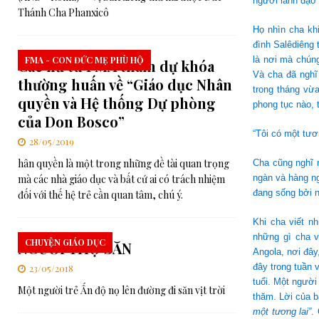
người lãnh đạo 
Thánh Cha Phanxicô
Họ nhìn cha khi
đình Salêdiêng 
FMA - CON ĐỨC MẸ PHÙ HỘ
là nơi mà chúng
Các nữ tu FMA tham dự khóa
Và cha đã nghĩ
thường huấn về “Giáo dục Nhân
trong tháng vừ
quyền và Hệ thống Dự phòng
phong tục nào, 
của Don Bosco”
“Tôi có một tươn
28/05/2019
hân quyền là một trong những đề tài quan trọng
Cha cũng nghĩ 
mà các nhà giáo dục và bất cứ ai có trách nhiệm
ngàn và hàng n
đang sống bởi n
đối với thế hệ trẻ cần quan tâm, chú ý.
Khi cha viết n
những gì cha v
CHUYỆN GIÁO DỤC
NGƯỜI THỢ SĂN
Angola, nơi đây
đây trong tuần 
23/05/2018
tuổi. Một người
Một người trẻ Ấn độ nọ lên đường đi săn vịt trời
thăm. Lời của b
một tương lai”
.