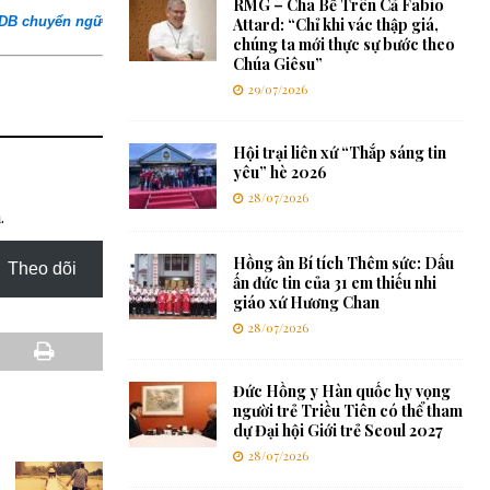
RMG – Cha Bề Trên Cả Fabio
SDB chuyển ngữ
Attard: “Chỉ khi vác thập giá,
chúng ta mới thực sự bước theo
Chúa Giêsu”
29/07/2026
Hội trại liên xứ “Thắp sáng tin
yêu” hè 2026
28/07/2026
.
Hồng ân Bí tích Thêm sức: Dấu
Theo dõi
ấn đức tin của 31 em thiếu nhi
giáo xứ Hương Chan
28/07/2026
Đức Hồng y Hàn quốc hy vọng
người trẻ Triều Tiên có thể tham
dự Đại hội Giới trẻ Seoul 2027
28/07/2026