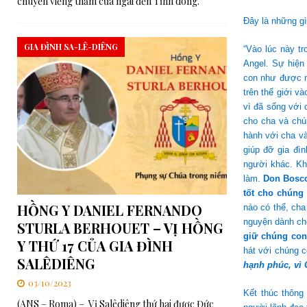
chuyến viếng thăm của ngài đến Tỉnh dòng.
Đây là những gì
GIA ĐÌNH SA-LÊ-DIÊNG
“Vào lúc này t
Angel. Sự hiện
con như được m
trên thế giới v
vì đã sống với
cho cha và chú
hành với cha và
giúp đỡ gia đìn
người khác. Kh
làm.
Don Bosco
tốt cho chúng 
HỒNG Y DANIEL FERNANDO
nào có thể, cha
nguyện dành cho
STURLA BERHOUET – VỊ HỒNG
giữ chúng con
Y THỨ 17 CỦA GIA ĐÌNH
hát với chúng 
SALÊDIÊNG
hạnh phúc, vì
03/10/2023
Kết thúc thông
(ANS – Roma) – Vị Salêdiêng thứ hai được Đức