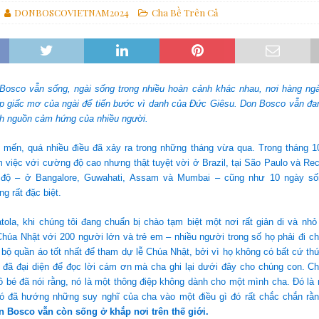
DONBOSCOVIETNAM2024
Cha Bề Trên Cả
alêdiêng trên toàn thế giới
GIA ĐÌNH SA-LÊ-DIÊNG
DB và Các vị tử đạo: Chương trình và sự kiện
CÁC THÁNH
Loan báo Tin Mừng tại các thành phố
GIÁO HỘI
Bosco vẫn sống, ngài sống trong nhiều hoàn cảnh khác nhau, nơi hàng ng
p giấc mơ của ngài để tiến bước vì danh của Đức Giêsu. Don Bosco vẫn đan
ành nguồn cảm hứng của nhiều người.
 mến, quá nhiều điều đã xảy ra trong những tháng vừa qua. Trong tháng 10
 việc với cường độ cao nhưng thật tuyệt vời ở Brazil, tại São Paulo và Rec
Ấn độ – ở Bangalore, Guwahati, Assam và Mumbai – cũng như 10 ngày s
 rất đặc biệt.
ola, khi chúng tôi đang chuẩn bị chào tạm biệt một nơi rất giản di và nhỏ
húa Nhật với 200 người lớn và trẻ em – nhiều người trong số họ phải đi c
ộ quần áo tốt nhất để tham dự lễ Chúa Nhật, bởi vì họ không có bất cứ th
ọ đã đại diện để đọc lời cám ơn mà cha ghi lại dưới đây cho chúng con. C
ô bé đã nói rằng, nó là một thông điệp không dành cho một mình cha. Đó là
 đã hướng những suy nghĩ của cha vào một điều gì đó rất chắc chắn rằ
n Bosco vẫn còn sống ở khắp nơi trên thế giới.