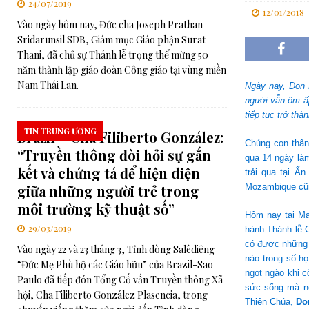
24/07/2019
12/01/2018
[ 31/07/2026 ]
RMG – Thư gửi Quý đặc trách các Nhóm Gia đình S
Vào ngày hôm nay, Đức cha Joseph Prathan
Sridarunsil SDB, Giám mục Giáo phận Surat
[ 31/07/2026 ]
Lễ tuyên phong Chân phước cho cha Elia Comini, S
Thani, đã chủ sự Thánh lễ trọng thể mừng 50
[ 03/08/2026 ]
Ý cầu nguyện của Đức Thánh Cha trong tháng 8: 
năm thành lập giáo đoàn Công giáo tại vùng miền
Nam Thái Lan.
Ngày nay, Don 
người vẫn ôm ấ
tiếp tục trở th
TIN TRUNG ƯƠNG
Brazil – Cha Filiberto González:
Chúng con thân
“Truyền thông đòi hỏi sự gắn
qua 14 ngày làm
kết và chứng tá để hiện diện
trải qua tại 
giữa những người trẻ trong
Mozambique cũng
môi trường kỹ thuật số”
Hôm nay tại Mat
29/03/2019
hành Thánh lễ C
có được những b
Vào ngày 22 và 23 tháng 3, Tỉnh dòng Salêdiêng
nào trong số h
“Đức Mẹ Phù hộ các Giáo hữu” của Brazil-Sao
ngọt ngào khi c
Paulo đã tiếp đón Tổng Cố vấn Truyền thông Xã
sức sống mà nó
hội, Cha Filiberto González Plasencia, trong
Thiên Chúa,
Do