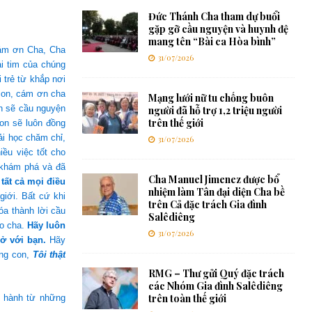
Đức Thánh Cha tham dự buổi
gặp gỡ cầu nguyện và huynh đệ
mang tên “Bài ca Hòa bình”
cám ơn Cha, Cha
31/07/2026
i tim của chúng
trẻ từ khắp nơi
 con, cám ơn cha
Mạng lưới nữ tu chống buôn
on sẽ cầu nguyện
người đã hỗ trợ 1,2 triệu người
trên thế giới
on sẽ luôn đồng
ải học chăm chỉ,
31/07/2026
iều việc tốt cho
ã khám phá và đã
Cha Manuel Jimenez được bổ
tất cả mọi điều
nhiệm làm Tân đại diện Cha bề
iới. Bất cứ khi
trên Cả đặc trách Gia đình
óa thành lời cầu
Salêdiêng
ho cha.
Hãy luôn
31/07/2026
ở với bạn.
Hãy
úng con,
Tôi thật
RMG – Thư gửi Quý đặc trách
các Nhóm Gia đình Salêdiêng
trên toàn thế giới
g hành từ những