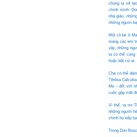
chúng ta sẽ tạ
chính mình: Do
nhà giáo, những
những người bạ
Môt cô bé ở Mat
mang các em tr
vậy, những ngườ
ta có thể cùng 
hoặc bất cứ ai.
Cha có thể đảm
Têrêsa Calcutt
Mẹ – đối với n
cuộc gặp mặt đ
Vì thế, tạ ơn 
những người hè
chính họ tiếp tụ
Trong Don Bosc