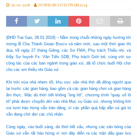
29/01/2018
DONBOSCOVIETNAM2024
(ĐHD Trại Gạo, 28.01.2018) – Nằm trong chuỗi những ngày hướng tới
mừng lễ Cha Thánh Gioan Bosco và năm mới, sau một thời gian thi
đua, tối ngày 27 tháng Giêng, các Sơ FMA, Phụ trách Thiếu nhi, và
thầy Sư huynh Fx. Văn Tiến SDB, Phụ trách Giới trẻ, cùng với sự
cộng tác của các ban ngành trong giáo xứ, đã tổ chức buổi Hội chợ
cho các em thiếu nhi Giáo xứ.
Khi trời vừa nhá nhem tối, khu vực sân nhà thờ đã đông người qua
lại trước các gian hàng, bao gồm cả các gian hàng chơi và gian hàng
ẩm thực. Mặc dù thời tiết không “ủng hộ”, chương trình “quay số lô
tô” phải được chuyển dời vào nhà Mục vụ Giáo xứ, nhưng không khí
vui tươi hào hứng vẫn trào dâng, vì các phần quà hấp dẫn và giá trị
vẫn đang chờ đợi các chủ nhân.
Cùng ngày, vào buổi sáng, dù thời tiết xấu, nhưng các sân bóng của
Giáo xứ vẫn rất hào hứng vì nơi đây diễn ra các trận đấu giao lưu