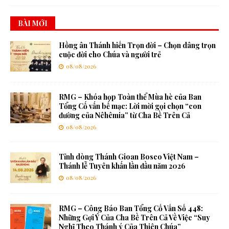
BÀI MỚI
Hồng ân Thánh hiến Trọn đời – Chọn dâng trọn
cuộc đời cho Chúa và người trẻ
08/08/2026
RMG – Khóa họp Toàn thể Mùa hè của Ban
Tổng Cố vấn bế mạc: Lời mời gọi chọn “con
đường của Nêhêmia” từ Cha Bề Trên Cả
08/08/2026
Tỉnh dòng Thánh Gioan Bosco Việt Nam –
Thánh lễ Tuyên khấn lần đầu năm 2026
08/08/2026
RMG – Công Báo Ban Tổng Cố Vấn Số 448:
Những Gợi Ý Của Cha Bề Trên Cả Về Việc “Suy
Nghĩ Theo Thánh ý Của Thiên Chúa”