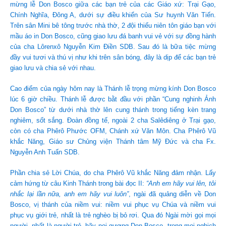
mừng lễ Don Bosco giữa các bạn trẻ của các Giáo xứ: Trại Gạo,
Chính Nghĩa, Đông A, dưới sự điều khiển của Sư huynh Văn Tiến.
Trên sân Mini bê tông trước nhà thờ, 2 đội thiếu niên tôn giáo bạn với
mầu áo in Don Bosco, cũng giao lưu đá banh vui vẻ với sự đồng hành
của cha Lôrenxô Nguyễn Kim Điền SDB. Sau đó là bữa tiệc mừng
đầy vui tươi và thú vị như khi trên sân bóng, đây là dịp để các bạn trẻ
giao lưu và chia sẻ với nhau.
Cao điểm của ngày hôm nay là Thánh lễ trọng mừng kính Don Bosco
lúc 6 giờ chiều. Thánh lễ được bằt đầu với phần “Cung nghinh Ảnh
Don Bosco” từ dưới nhà thờ lên cung thánh trong tiếng kèn trang
nghiêm, sốt sắng. Đoàn đồng tế, ngoài 2 cha Salêdiêng ở Trại gạo,
còn có cha Phêrô Phước OFM, Chánh xứ Văn Môn. Cha Phêrô Vũ
khắc Năng, Giáo sư Chủng viện Thánh tâm Mỹ Đức và cha Fx.
Nguyễn Anh Tuấn SDB.
Phần chia sẻ Lời Chúa, do cha Phêrô Vũ khắc Năng đảm nhận. Lấy
cảm hứng từ câu Kinh Thánh trong bài đọc II:
“Anh em hãy vui lên, tôi
nhắc lại lần nữa, anh em hãy vui luôn”
, ngài đã quảng diễn về Don
Bosco, vị thánh của niềm vui: niềm vui phục vụ Chúa và niềm vui
phục vụ giới trẻ, nhất là trẻ nghèo bị bỏ rơi. Qua đó Ngài mời gọi mọi
người, nhất là người trẻ, hãy noi gương Don Bosco, trong mọi nghịch