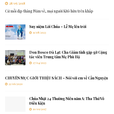
28/05/2018
Cứ mỗi dịp tháng Năm về, mọi người Kitô hữu trên khắp
Suy niệm Lời Chúa – Lễ Mẹ lên trời
11/08/2023
Don Bosco Đà Lạt: Cha Giám tỉnh gặp gỡ Cộng
tác viên Trung tâm Mẹ Phù Hộ
27/04/2023
CHUYÊN MỤC GIỚI THIỆU SÁCH – Nói với em về Cầu Nguyện
22/06/2020
Chúa Nhật 24 Thường Niên năm A: Tha Thứ Vô
Điều Kiện
10/09/2017