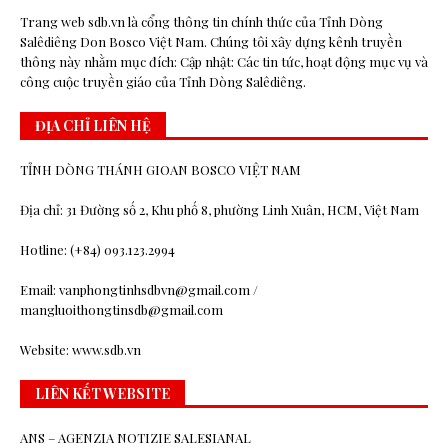
Trang web sdb.vn là cổng thông tin chính thức của Tỉnh Dòng
Salêdiêng Don Bosco Việt Nam. Chúng tôi xây dựng kênh truyền
thông này nhằm mục đích: Cập nhật: Các tin tức, hoạt động mục vụ và
công cuộc truyền giáo của Tỉnh Dòng Salêdiêng.
ĐỊA CHỈ LIÊN HỆ
TỈNH DÒNG THÁNH GIOAN BOSCO VIỆT NAM
Địa chỉ: 31 Đường số 2, Khu phố 8, phường Linh Xuân, HCM, Việt Nam
Hotline: (+84) 093.123.2994
Email: vanphongtinhsdbvn@gmail.com /
mangluoithongtinsdb@gmail.com
Website: www.sdb.vn
LIÊN KẾT WEBSITE
ANS – AGENZIA NOTIZIE SALESIANAL