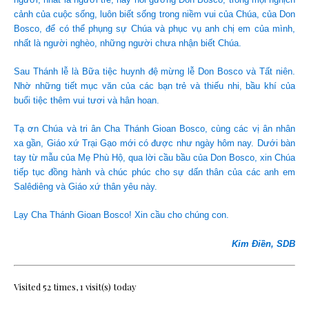
cảnh của cuộc sống, luôn biết sống trong niềm vui của Chúa, của Don
Bosco, để có thể phụng sự Chúa và phục vụ anh chị em của mình,
nhất là người nghèo, những người chưa nhận biết Chúa.
Sau Thánh lễ là Bữa tiệc huynh đệ mừng lễ Don Bosco và Tất niên.
Nhờ những tiết mục văn của các bạn trẻ và thiếu nhi, bầu khí của
buổi tiệc thêm vui tươi và hân hoan.
Tạ ơn Chúa và tri ân Cha Thánh Gioan Bosco, cùng các vị ân nhân
xa gần, Giáo xứ Trại Gạo mới có được như ngày hôm nay. Dưới bàn
tay từ mẫu của Mẹ Phù Hộ, qua lời cầu bầu của Don Bosco, xin Chúa
tiếp tục đồng hành và chúc phúc cho sự dấn thân của các anh em
Salêdiêng và Giáo xứ thân yêu này.
Lạy Cha Thánh Gioan Bosco! Xin cầu cho chúng con.
Kim Điền, SDB
Visited 52 times, 1 visit(s) today