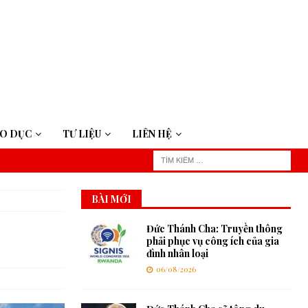
ÁO DỤC
TƯ LIỆU
LIÊN HỆ
BÀI MỚI
Đức Thánh Cha: Truyền thông
phải phục vụ công ích của gia
đình nhân loại
06/08/2026