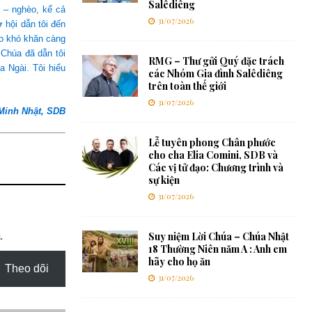
Salêdiêng
 – nghèo, kể cả
31/07/2026
 hội dẫn tôi đến
ào khó khăn càng
 Chúa đã dẫn tôi
RMG – Thư gửi Quý đặc trách
a Ngài. Tôi hiểu
các Nhóm Gia đình Salêdiêng
trên toàn thế giới
31/07/2026
Minh Nhật, SDB
Lễ tuyên phong Chân phước
cho cha Elia Comini, SDB và
Các vị tử đạo: Chương trình và
sự kiện
31/07/2026
.
Suy niệm Lời Chúa – Chúa Nhật
18 Thường Niên năm A : Anh em
hãy cho họ ăn
Theo dõi
31/07/2026