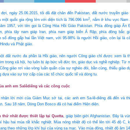
đợi, ngày 25.06.2015, tôi đã đặt chân đến Pakistan, đất nước truyền giáo
2
à một quốc gia rộng lớn với diện tích là 796.096 km
, nằm ở khu vực Nam 
ăm 1957, với tên gọi là Cộng Hòa Hồi Giáo Pakistan. Phía đông giáp Ấn Đ
an, phía tây nam giáp Iran, phía nam giáp biển Ả Rập, phía đông bắc g
 số đông gấp hai lần Việt nam, với 95-98% là người Hồi giáo, còn lại là c
Hindu và Phật giáo.
một đất nước đa phần là Hồi giáo, nên người Công giáo chỉ được xem là th
ém trong xã hội, họ luôn bị áp bức về đức tin, giáo dục và nghề nghiệp. Từ 
 Công giáo rơi vào vòng luẩn quẩn của sự nghèo đói, bần cùng, thiếu giáo d
g dựa vào sự trợ cấp của các tổ chức quốc tế và dòng tu.
của anh em Salêdiêng và các công cuộc
nhận lời mời của Giám Mục sở tại, các anh em Sa-lê-diêng đã đến và thi
an. Sau 18 năm, Dòng Don Bosco đã có hai điểm Hiện diện.
 thứ nhất được thiết lập tại Quetta
, giáp biên giới Afghanistan. Đây là vù
í hậu hai mùa rất khắc nghiệt. Mùa nóng nhiệt độ có thể lên tới 45 độ C,
ang theo những lớp khí bụi của vùng sa mạc. Vào mùa đông, nhiệt độ âm 14