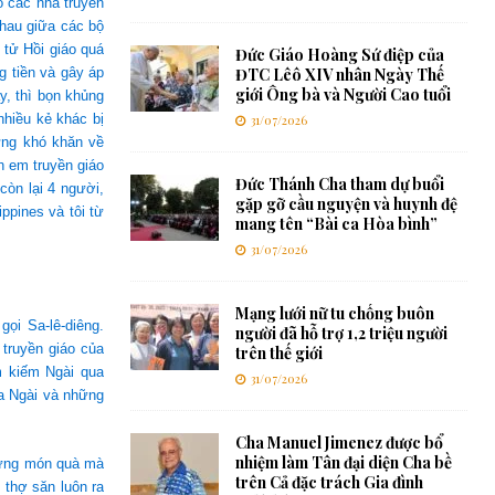
o các nhà truyền
nhau giữa các bộ
 tử Hồi giáo quá
Đức Giáo Hoàng Sứ điệp của
g tiền và gây áp
ĐTC Lêô XIV nhân Ngày Thế
giới Ông bà và Người Cao tuổi
y, thì bọn khủng
nhiều kẻ khác bị
31/07/2026
ững khó khăn về
h em truyền giáo
Đức Thánh Cha tham dự buổi
còn lại 4 người,
gặp gỡ cầu nguyện và huynh đệ
ppines và tôi từ
mang tên “Bài ca Hòa bình”
31/07/2026
Mạng lưới nữ tu chống buôn
ọi Sa-lê-diêng.
người đã hỗ trợ 1,2 triệu người
truyền giáo của
trên thế giới
m kiếm Ngài qua
31/07/2026
a Ngài và những
Cha Manuel Jimenez được bổ
nhiệm làm Tân đại diện Cha bề
hững món quà mà
trên Cả đặc trách Gia đình
 thợ săn luôn ra