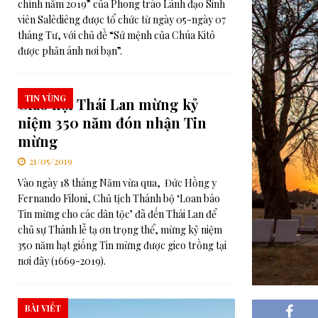
chính năm 2019” của Phong trào Lãnh đạo Sinh
[ 06/08/2026 ]
RMG – Huấn từ Buổi tối của Cha Rafael Bejarano
viên Salêdiêng được tổ chức từ ngày 05-ngày 07
tháng Tư, với chủ đề “Sứ mệnh của Chúa Kitô
[ 03/08/2026 ]
Ý cầu nguyện của Đức Thánh Cha trong tháng 8: 
được phản ánh nơi bạn”.
[ 06/08/2026 ]
Đức Thánh Cha: Truyền thông phải phục vụ công í
TIN VÙNG
Giáo hội Thái Lan mừng kỷ
niệm 350 năm đón nhận Tin
mừng
21/05/2019
Vào ngày 18 tháng Năm vừa qua, Đức Hồng y
Fernando Filoni, Chủ tịch Thánh bộ ‘Loan báo
Tin mừng cho các dân tộc’ đã đến Thái Lan để
chủ sự Thánh lễ tạ ơn trọng thể, mừng kỷ niệm
350 năm hạt giống Tin mừng được gieo trồng tại
nơi đây (1669-2019).
BÀI VIẾT