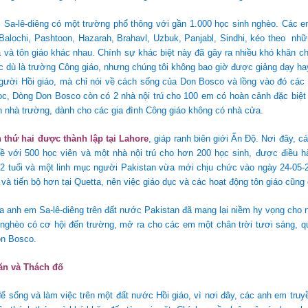
m Sa-lê-diêng có một trường phổ thông với gần 1.000 học sinh nghèo. Các 
Balochi, Pashtoon, Hazarah, Brahavl, Uzbuk, Panjabl, Sindhi, kéo theo nhữ
a và tôn giáo khác nhau. Chính sự khác biệt này đã gây ra nhiều khó khăn c
 dù là trường Công giáo, nhưng chúng tôi không bao giờ được giảng dạy hay
ười Hồi giáo, mà chỉ nói về cách sống của Don Bosco và lồng vào đó các g
ọc, Dòng Don Bosco còn có 2 nhà nội trú cho 100 em có hoàn cảnh đặc biệt
n nhà trường, dành cho các gia đình Công giáo không có nhà cửa.
 thứ hai được thành lập tại Lahore
, giáp ranh biên giới Ấn Độ. Nơi đây, c
ề với 500 học viên và một nhà nội trú cho hơn 200 học sinh, được điều hà
2 tuổi và một linh mục người Pakistan vừa mới chịu chức vào ngày 24-05-
và tiến bộ hơn tại Quetta, nên việc giáo dục và các hoạt động tôn giáo cũng
a anh em Sa-lê-diêng trên đất nước Pakistan đã mang lại niềm hy vọng cho 
m nghèo có cơ hội đến trường, mở ra cho các em một chân trời tươi sáng, 
on Bosco.
n và Thách đố
ể sống và làm việc trên một đất nước Hồi giáo, vì nơi đây, các anh em truyề