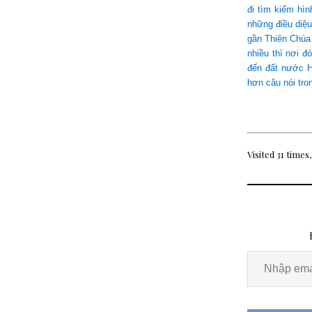
đi tìm kiếm hì
những điều diệu
gần Thiên Chúa 
nhiều thì nơi đ
đến đất nước Hồ
hơn câu nói tro
Visited 31 times,