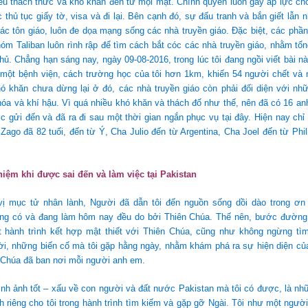
iều thách thức và khó khăn đến từ mọi mặt. Chính quyền luôn gây áp lực ch
c thủ tục giấy tờ, visa và đi lại. Bên cạnh đó, sự đấu tranh và bắn giết lẫn 
ác tôn giáo, luôn đe dọa mạng sống các nhà truyền giáo. Đặc biệt, các phần
óm Taliban luôn rình rập để tìm cách bắt cóc các nhà truyền giáo, nhằm tốn
hủ. Chẳng hạn sáng nay, ngày 09-08-2016, trong lúc tôi đang ngồi viết bài nà
 một bệnh viện, cách trường học của tôi hơn 1km, khiến 54 người chết và 
ó khăn chưa dừng lại ở đó, các nhà truyền giáo còn phải đối diện với nh
óa và khí hậu. Vì quá nhiều khó khăn và thách đố như thế, nên đã có 16 an
c gửi đến và đã ra đi sau một thời gian ngắn phục vụ tại đây. Hiện nay chỉ 
 Zago đã 82 tuối, đến từ Ý, Cha Julio đến từ Argentina, Cha Joel đến từ Phili
iệm khi được sai đến và làm việc tại Pakistan
vị mục tử nhân lành, Người đã dẫn tôi đến nguồn sống dồi dào trong ơn g
ang có và đang làm hôm nay đều do bởi Thiên Chúa. Thế nên, bước đường 
ột hành trình kết hợp mật thiết với Thiên Chúa, cũng như không ngừng tì
i, những biến cố mà tôi gặp hằng ngày, nhằm khám phá ra sự hiện diện củ
 Chúa đã ban nơi mỗi người anh em.
ình ảnh tốt – xấu về con người và đất nước Pakistan mà tôi có được, là n
 riêng cho tôi trong hành trình tìm kiếm và gặp gỡ Ngài. Tôi như một người