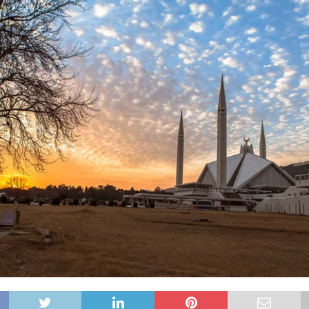
: Hoán cải mục vụ để cập nhật Hệ thống Dự phòng
MỤC VỤ GIỚI TRẺ
Loan báo Tin Mừng tại các thành phố
GIÁO HỘI
ch của gia đình nhân loại
ĐỨC GIÁO HOÀNG