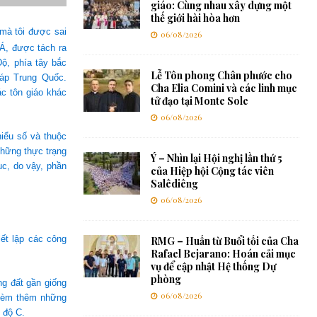
giáo: Cùng nhau xây dựng một
thế giới hài hòa hơn
 mà tôi được sai
06/08/2026
Á, được tách ra
ộ, phía tây bắc
Lễ Tôn phong Chân phước cho
iáp Trung Quốc.
Cha Elia Comini và các linh mục
ác tôn giáo khác
tử đạo tại Monte Sole
06/08/2026
iểu số và thuộc
những thực trạng
Ý – Nhìn lại Hội nghị lần thứ 5
ục, do vậy, phần
của Hiệp hội Cộng tác viên
Salêdiêng
06/08/2026
ết lập các công
RMG – Huấn từ Buổi tối của Cha
Rafael Bejarano: Hoán cải mục
vụ để cập nhật Hệ thống Dự
phòng
ng đất gần giống
06/08/2026
 kèm thêm những
 độ C.