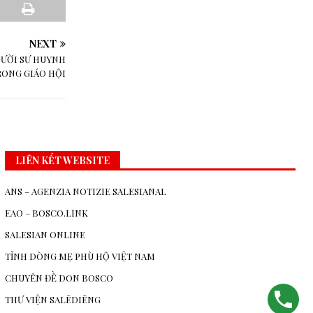
NEXT
GƯỜI SƯ HUYNH
RONG GIÁO HỘI
LIÊN KẾT WEBSITE
ANS – AGENZIA NOTIZIE SALESIANAL
EAO – BOSCO.LINK
SALESIAN ONLINE
TỈNH DÒNG MẸ PHÙ HỘ VIỆT NAM
CHUYÊN ĐỀ DON BOSCO
THƯ VIỆN SALÊDIÊNG