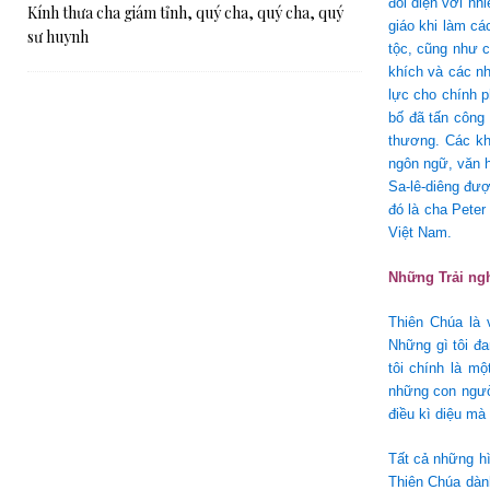
đối diện với nh
Kính thưa cha giám tỉnh, quý cha, quý cha, quý
giáo khi làm cá
sư huynh
tộc, cũng như c
khích và các nh
lực cho chính p
bố đã tấn công
thương. Các kh
ngôn ngữ, văn h
Sa-lê-diêng đượ
đó là cha Peter
Việt Nam.
Những Trải ngh
Thiên Chúa là 
Những gì tôi đ
tôi chính là m
những con ngườ
điều kì diệu mà
Tất cả những h
Thiên Chúa dành