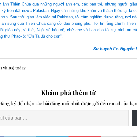
nh ảnh Thiên Chúa qua những người anh em, các bạn trẻ, những người giàu
 kỳ trên đất nước Pakistan. Ngay cả những khó khăn và thách thức lại là cơ
hơn. Sau thời gian làm việc tại Pakistan, tôi cảm nghiệm được rằng, nơi n
ó ân sủng của Thiên Chúa càng dồi dào phong phú. Tôi tin rằng chính Thiên
i giáo này; vì thế, Ngài sẽ bảo vệ, chở che và ban cho tôi sự bình an củ
ng thư Phao-lô: “Ơn Ta đủ cho con”.
Sư huynh Fx. Nguyễn 
 1 visit(s) today
Khám phá thêm từ
Đăng ký để nhận các bài đăng mới nhất được gửi đến email của bạn