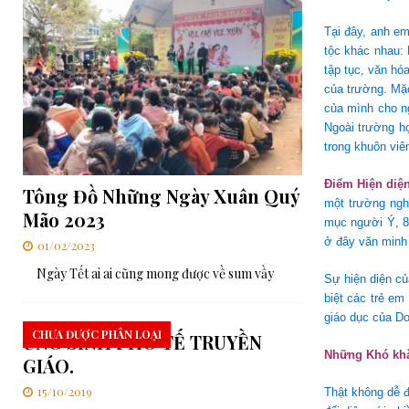
Tại đây, anh e
tộc khác nhau: 
tập tục, văn hó
của trường. Mặc
của mình cho ng
Ngoài trường h
trong khuôn viê
Điểm Hiện diện
Tông Đồ Những Ngày Xuân Quý
một trường ngh
Mão 2023
mục người Ý, 8
ở đây văn minh 
01/02/2023
Ngày Tết ai ai cũng mong được về sum vầy
Sự hiện diện củ
biệt các trẻ e
giáo dục của D
CHƯA ĐƯỢC PHÂN LOẠI
ỨNG SINH PHÓ TẾ TRUYỀN
Những Khó khă
GIÁO.
15/10/2019
Thật không dễ đ