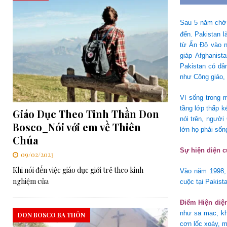
Sau 5 năm chờ 
đến. Pakistan l
từ Ấn Độ vào n
giáp Afghanist
Pakistan có dân
như Công giáo, 
Vì sống trong 
tầng lớp thấp k
Giáo Dục Theo Tinh Thần Don
nói trên, người
Bosco_Nói với em về Thiên
lớn họ phải sốn
Chúa
Sự hiện diện 
09/02/2023
Khi nói đến việc giáo dục giới trẻ theo kinh
Vào năm 1998, 
nghiệm của
cuộc tại Pakist
Điểm Hiện diện
như sa mạc, kh
DON BOSCO BA THÔN
cơn lốc xoáy, m