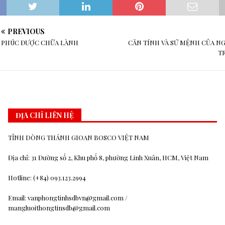
PREVIOUS
PHÚC ĐƯỢC CHỮA LÀNH
CĂN TÍNH VÀ SỨ MỆNH CỦA N
T
ĐỊA CHỈ LIÊN HỆ
TỈNH DÒNG THÁNH GIOAN BOSCO VIỆT NAM
Địa chỉ: 31 Đường số 2, Khu phố 8, phường Linh Xuân, HCM, Việt Nam
Hotline: (+84) 093.123.2994
Email: vanphongtinhsdbvn@gmail.com /
mangluoithongtinsdb@gmail.com