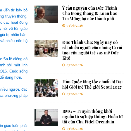
Ý cầu nguyện của Đức Thánh
em đến từ bảy bộ
Cha trong tháng 8: Loan báo
ng truyền thống,
Tin Mừng tại các thành phố
ho các hoạt động
03/08/2026
 nói về tôn giáo
iá trị nhân bản.
 và nhiều căn hộ
Đức Thánh Cha: Ngày nay có
rất nhiều người cần chứng tá vui
tươi của người trẻ say mê Đức
Kitô
ác Sa-lê-diêng có
03/08/2026
nh bởi một linh
2016. Cuộc sống
 dễ dàng hơn.
Hàn Quốc tăng tốc chuẩn bị Đại
hội Giới trẻ Thế giới Seoul 2027
nhiều người, đặc
03/08/2026
qua phương pháp
RMG – Truyền thông khởi
nguồn từ sự hiệp thông: Huấn từ
tối của Cha Fidel Orendain
n giáo luôn phải
03/08/2026