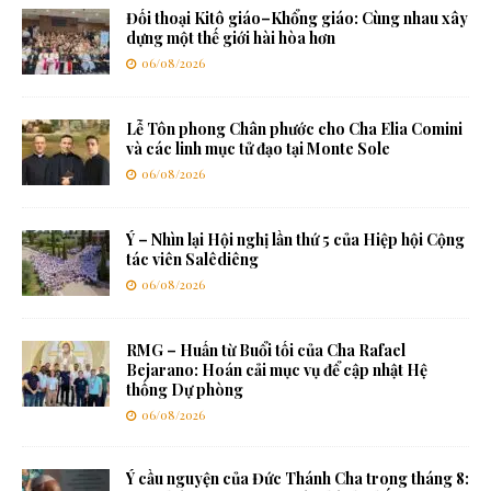
Đối thoại Kitô giáo–Khổng giáo: Cùng nhau xây
dựng một thế giới hài hòa hơn
06/08/2026
Lễ Tôn phong Chân phước cho Cha Elia Comini
và các linh mục tử đạo tại Monte Sole
06/08/2026
Ý – Nhìn lại Hội nghị lần thứ 5 của Hiệp hội Cộng
tác viên Salêdiêng
06/08/2026
RMG – Huấn từ Buổi tối của Cha Rafael
Bejarano: Hoán cải mục vụ để cập nhật Hệ
thống Dự phòng
06/08/2026
Ý cầu nguyện của Đức Thánh Cha trong tháng 8: