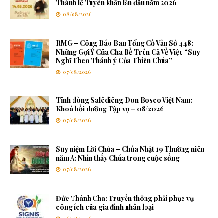
Thánh lễ Tuyên khấn lần đầu năm 2026
08/08/2026
RMG – Công Báo Ban Tổng Cố Vấn Số 448:
Những Gợi Ý Của Cha Bề Trên Cả Về Việc “Suy
Nghĩ Theo Thánh ý Của Thiên Chúa”
07/08/2026
Tỉnh dòng Salêdiêng Don Bosco Việt Nam:
Khoá bồi dưỡng Tập vụ – 08/2026
07/08/2026
Suy niệm Lời Chúa – Chúa Nhật 19 Thường niên
năm A: Nhìn thấy Chúa trong cuộc sống
07/08/2026
Đức Thánh Cha: Truyền thông phải phục vụ
công ích của gia đình nhân loại