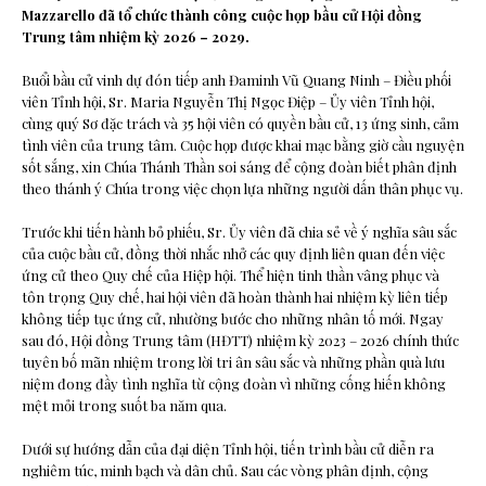
Mazzarello đã tổ chức thành công cuộc họp bầu cử Hội đồng
Trung tâm nhiệm kỳ 2026 – 2029.
Buổi bầu cử vinh dự đón tiếp anh Đaminh Vũ Quang Ninh – Điều phối
viên Tỉnh hội, Sr. Maria Nguyễn Thị Ngọc Điệp – Ủy viên Tỉnh hội,
cùng quý Sơ đặc trách và 35 hội viên có quyền bầu cử, 13 ứng sinh, cảm
tình viên của trung tâm. Cuộc họp được khai mạc bằng giờ cầu nguyện
sốt sắng, xin Chúa Thánh Thần soi sáng để cộng đoàn biết phân định
theo thánh ý Chúa trong việc chọn lựa những người dấn thân phục vụ.
Trước khi tiến hành bỏ phiếu, Sr. Ủy viên đã chia sẻ về ý nghĩa sâu sắc
của cuộc bầu cử, đồng thời nhắc nhở các quy định liên quan đến việc
ứng cử theo Quy chế của Hiệp hội. Thể hiện tinh thần vâng phục và
tôn trọng Quy chế, hai hội viên đã hoàn thành hai nhiệm kỳ liên tiếp
không tiếp tục ứng cử, nhường bước cho những nhân tố mới. Ngay
sau đó, Hội đồng Trung tâm (HĐTT) nhiệm kỳ 2023 – 2026 chính thức
tuyên bố mãn nhiệm trong lời tri ân sâu sắc và những phần quà lưu
niệm đong đầy tình nghĩa từ cộng đoàn vì những cống hiến không
mệt mỏi trong suốt ba năm qua.
Dưới sự hướng dẫn của đại diện Tỉnh hội, tiến trình bầu cử diễn ra
nghiêm túc, minh bạch và dân chủ. Sau các vòng phân định, cộng