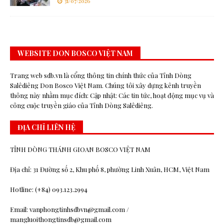
31/07/2026
WEBSITE DON BOSCO VIỆT NAM
Trang web sdb.vn là cổng thông tin chính thức của Tỉnh Dòng
Salêdiêng Don Bosco Việt Nam. Chúng tôi xây dựng kênh truyền
thông này nhằm mục đích: Cập nhật: Các tin tức, hoạt động mục vụ và
công cuộc truyền giáo của Tỉnh Dòng Salêdiêng.
ĐỊA CHỈ LIÊN HỆ
TỈNH DÒNG THÁNH GIOAN BOSCO VIỆT NAM
Địa chỉ: 31 Đường số 2, Khu phố 8, phường Linh Xuân, HCM, Việt Nam
Hotline: (+84) 093.123.2994
Email: vanphongtinhsdbvn@gmail.com /
mangluoithongtinsdb@gmail.com