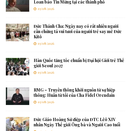
Loan báo Tin Mừng tại các thành phố
03/08/2026
Đức Thánh Cha: Ngày nay có rất nhiều người
cần chứng tá vui tươi của người trẻ say mê Đức
Kitô
03/08/2026
Hàn Quốc tăng tốc chuẩn bị Đại hội Giới trẻ Thế
giới Seoul 2027
03/08/2026
RMG – Truyền thông khởi nguồn từ sự hiệp
thông: Huấn từ tối của Cha Fidel Orendain
03/08/2026
Đức Giáo Hoàng Sứ điệp của ĐTC Lêô XIV
nhân Ngày Thế giới Ông bà và Người Cao tuổi