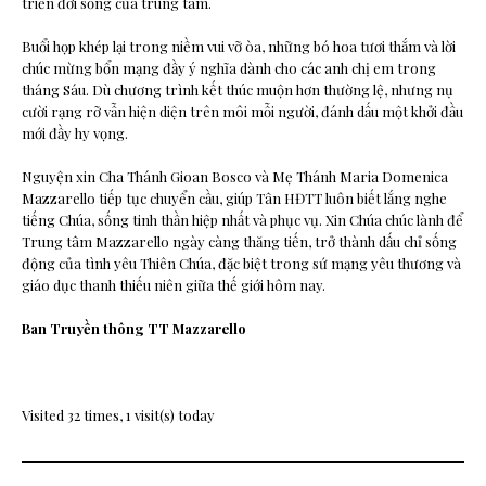
triển đời sống của trung tâm.
Buổi họp khép lại trong niềm vui vỡ òa, những bó hoa tươi thắm và lời
chúc mừng bổn mạng đầy ý nghĩa dành cho các anh chị em trong
tháng Sáu. Dù chương trình kết thúc muộn hơn thường lệ, nhưng nụ
cười rạng rỡ vẫn hiện diện trên môi mỗi người, đánh dấu một khởi đầu
mới đầy hy vọng.
Nguyện xin Cha Thánh Gioan Bosco và Mẹ Thánh Maria Domenica
Mazzarello tiếp tục chuyển cầu, giúp Tân HĐTT luôn biết lắng nghe
tiếng Chúa, sống tinh thần hiệp nhất và phục vụ. Xin Chúa chúc lành để
Trung tâm Mazzarello ngày càng thăng tiến, trở thành dấu chỉ sống
động của tình yêu Thiên Chúa, đặc biệt trong sứ mạng yêu thương và
giáo dục thanh thiếu niên giữa thế giới hôm nay.
Ban Truyền thông TT Mazzarello
Visited 32 times, 1 visit(s) today