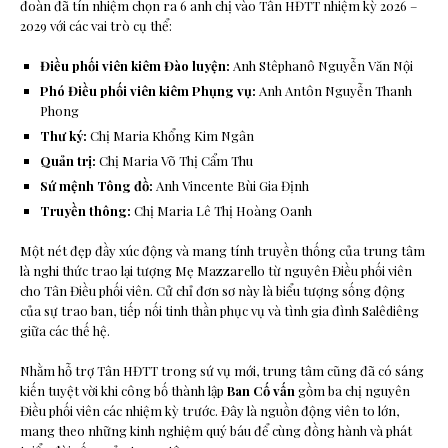
đoàn đã tín nhiệm chọn ra 6 anh chị vào Tân HĐTT nhiệm kỳ 2026 –
2029 với các vai trò cụ thể:
Điều phối viên kiêm Đào luyện:
Anh Stêphanô Nguyễn Văn Nội
Phó Điều phối viên kiêm Phụng vụ:
Anh Antôn Nguyễn Thanh
Phong
Thư ký:
Chị Maria Khổng Kim Ngân
Quản trị:
Chị Maria Võ Thị Cẩm Thu
Sứ mệnh Tông đồ:
Anh Vincente Bùi Gia Định
Truyền thông:
Chị Maria Lê Thị Hoàng Oanh
Một nét đẹp đầy xúc động và mang tính truyền thống của trung tâm
là nghi thức trao lại tượng Mẹ Mazzarello từ nguyên Điều phối viên
cho Tân Điều phối viên. Cử chỉ đơn sơ này là biểu tượng sống động
của sự trao ban, tiếp nối tinh thần phục vụ và tình gia đình Salêdiêng
giữa các thế hệ.
Nhằm hỗ trợ Tân HĐTT trong sứ vụ mới, trung tâm cũng đã có sáng
kiến tuyệt vời khi công bố thành lập
Ban Cố vấn
gồm ba chị nguyên
Điều phối viên các nhiệm kỳ trước. Đây là nguồn động viên to lớn,
mang theo những kinh nghiệm quý báu để cùng đồng hành và phát