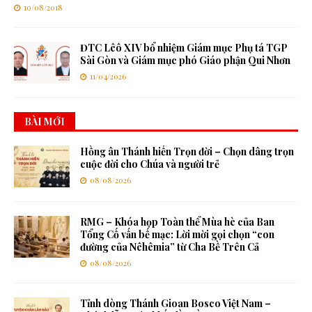
10/08/2018
ĐTC Lêô XIV bổ nhiệm Giám mục Phụ tá TGP
Sài Gòn và Giám mục phó Giáo phận Qui Nhơn
11/04/2026
BÀI MỚI
Hồng ân Thánh hiến Trọn đời – Chọn dâng trọn
cuộc đời cho Chúa và người trẻ
08/08/2026
RMG – Khóa họp Toàn thể Mùa hè của Ban
Tổng Cố vấn bế mạc: Lời mời gọi chọn “con
đường của Nêhêmia” từ Cha Bề Trên Cả
08/08/2026
Tỉnh dòng Thánh Gioan Bosco Việt Nam –