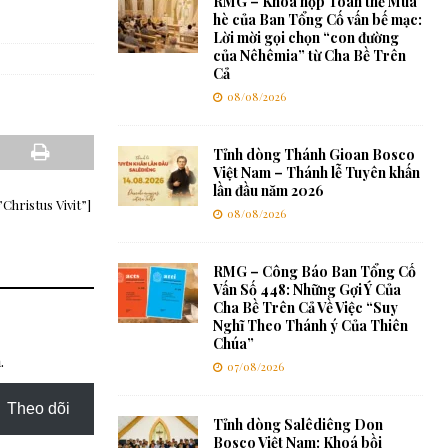
RMG – Khóa họp Toàn thể Mùa
hè của Ban Tổng Cố vấn bế mạc:
Lời mời gọi chọn “con đường
của Nêhêmia” từ Cha Bề Trên
Cả
08/08/2026
Tỉnh dòng Thánh Gioan Bosco
Việt Nam – Thánh lễ Tuyên khấn
lần đầu năm 2026
Christus Vivit”]
08/08/2026
RMG – Công Báo Ban Tổng Cố
Vấn Số 448: Những Gợi Ý Của
Cha Bề Trên Cả Về Việc “Suy
Nghĩ Theo Thánh ý Của Thiên
Chúa”
.
07/08/2026
Theo dõi
Tỉnh dòng Salêdiêng Don
Bosco Việt Nam: Khoá bồi