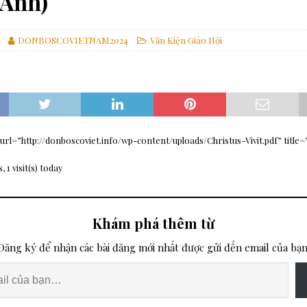
 Anh)
ch của gia đình nhân loại
ĐỨC GIÁO HOÀNG
à Pêru
ĐỨC GIÁO HOÀNG
DONBOSCOVIETNAM2024
Văn Kiện Giáo Hội
iệp Magnifica Humanitas
GIÁO HỘI
ình đẳng và tham nhũng
GIÁO HỘI
uộc đời cho Chúa và người trẻ
ƠN GỌI
rl=”http://donboscoviet.info/wp-content/uploads/Christus-Vivit.pdf” title=”
, 1 visit(s) today
Khám phá thêm từ
Đăng ký để nhận các bài đăng mới nhất được gửi đến email của bạn