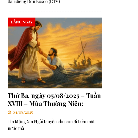
Salêdiêng Don Bosco (CTV)
HẰNG NGÀY
Thứ Ba, ngày 05/08/2025 – Tuần
XVIII – Mùa Thường Niên:
04/08/2025
Tin Mừng Xin Ngài truyền cho con đi trên mặt
nước mà