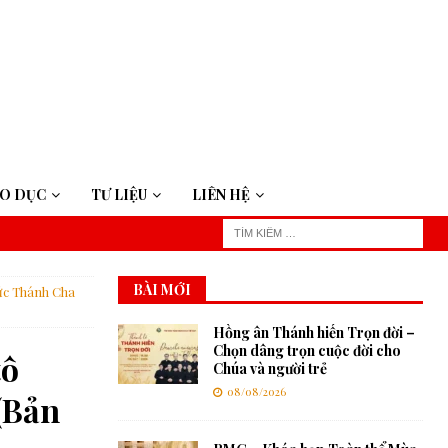
ÁO DỤC
TƯ LIỆU
LIÊN HỆ
BÀI MỚI
Đức Thánh Cha
Hồng ân Thánh hiến Trọn đời –
Chọn dâng trọn cuộc đời cho
tô
Chúa và người trẻ
08/08/2026
(Bản