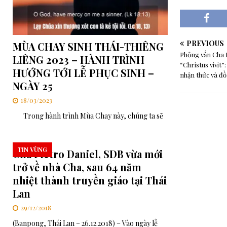
PREVIOUS
MÙA CHAY SINH THÁI-THIÊNG
Phỏng vấn Cha 
LIÊNG 2023 – HÀNH TRÌNH
“Christus vivit
HƯỚNG TỚI LỄ PHỤC SINH –
nhận thức và đồ
NGÀY 25
18/03/2023
Trong hành trình Mùa Chay này, chúng ta sẽ
TIN VÙNG
Cha Pietro Daniel, SDB vừa mới
trở về nhà Cha, sau 64 năm
nhiệt thành truyền giáo tại Thái
Lan
29/12/2018
(Banpong, Thái Lan – 26.12.2018) – Vào ngày lễ