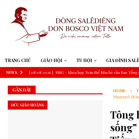
TRANG CHỦ
GIÁO HỘI
TU HỘI
GIA ĐÌNH SAL
NEWS
[ 08/08/2026 ]
RMG – Khóa họp Toàn thể Mùa hè của Ban Tổng C
Cả
CHA BỀ TRÊN CẢ
GẦN ĐÂY
HOME
V
[ 08/08/2026 ]
Tỉnh dòng Thánh Gioan Bosco Việt Nam – Thánh 
Phanxicô (Bản
[ 07/08/2026 ]
RMG – Công Báo Ban Tổng Cố Vấn Số 448: Những
ĐỨC GIÁO HOÀNG
Tông h
Chúa”
TRUNG ƯƠNG
sống”
[ 07/08/2026 ]
Tỉnh dòng Salêdiêng Don Bosco Việt Nam: Khoá 
[ 07/08/2026 ]
Suy niệm Lời Chúa – Chúa Nhật 19 Thường niên 