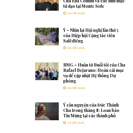
Cha Elia Comini và các linh mục
tử đạo tại Monte Sole
06/08/2026
Ý – Nhìn lại Hội nghị lần thứ 5
của Hiệp hội Cộng tác viên
Salêdiêng
06/08/2026
RMG – Huấn từ Buổi tối của Cha
Rafael Bejarano: Hoán cải mục
vụ để cập nhật Hệ thống Dự
phòng
06/08/2026
Ý cầu nguyện của Đức Thánh
Cha trong tháng 8: Loan báo
Tin Mừng tại các thành phố
03/08/2026