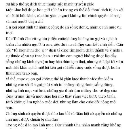
Sự hiệp thông đích thực mang sức mạnh truyền giáo
Một Giáo hội được hòa giải từ bên trong có thể đối thoại cách tự do với
các Kitô hữu khác, các tôn giáo, người không tin, chính quyền dân sự
và mọi người thiện chí.
Ơn gọi phát sinh từ những cộng đoàn sống động, những linh mục vui
tươi
Đức Thánh Cha cũng lưu ý đến cuộc khủng hoảng ơn gọi và sự khó
khăn của nhiều người trong việc đưa ra những cam kết vĩnh viễn. Câu
hỏi “Tôi hiện hữu cho ai?” diễn tả cuộc tìm kiếm chân thành về ý nghĩa,
sự thuộc về và sự trao ban. Trái tim con người không được lấp đầy
bằng những kinh nghiệm hay bảo đảm tạm thời, nhưng chỉ đạt tới viên
mãn khi khám phá một lời kêu gọi và hiểu rằng cuộc sống được hoàn
thành khi trao ban.
Vì thế, mục vụ ơn gọi không thể bị giản lược thành việc tìm kiếm
những con số. Ơn gọi phát sinh từ những cộng đoàn sống động,
những linh mục vui tươi, những gia đình làm chứng cho vẻ đẹp của
lòng trung tín và một Giáo hội cho thấy rằng việc bước theo Chúa
Kitô không làm nghèo cuộc đời, nhưng làm cho cuộc đời rộng mở
hơn.
Chủng sinh có quyền được đào tạo tốt và Giáo hội có quyền có những
linh mục được chuẩn bị chu đáo
Trong việc đào tạo linh mục, Đức Thánh Cha nhấn mạnh rằng không