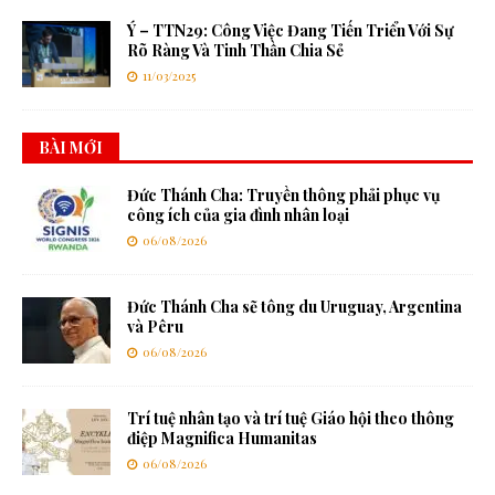
Ý – TTN29: Công Việc Đang Tiến Triển Với Sự
Rõ Ràng Và Tinh Thần Chia Sẻ
11/03/2025
BÀI MỚI
Đức Thánh Cha: Truyền thông phải phục vụ
công ích của gia đình nhân loại
06/08/2026
Đức Thánh Cha sẽ tông du Uruguay, Argentina
và Pêru
06/08/2026
Trí tuệ nhân tạo và trí tuệ Giáo hội theo thông
điệp Magnifica Humanitas
06/08/2026