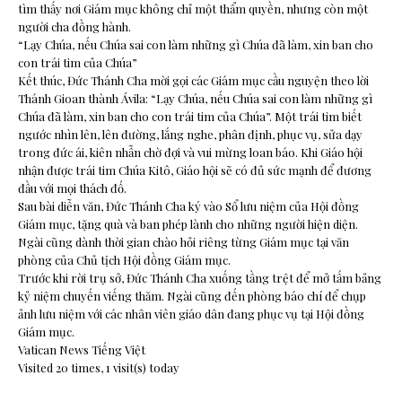
tìm thấy nơi Giám mục không chỉ một thẩm quyền, nhưng còn một
người cha đồng hành.
“Lạy Chúa, nếu Chúa sai con làm những gì Chúa đã làm, xin ban cho
con trái tim của Chúa”
Kết thúc, Đức Thánh Cha mời gọi các Giám mục cầu nguyện theo lời
Thánh Gioan thành Ávila: “Lạy Chúa, nếu Chúa sai con làm những gì
Chúa đã làm, xin ban cho con trái tim của Chúa”. Một trái tim biết
ngước nhìn lên, lên đường, lắng nghe, phân định, phục vụ, sửa dạy
trong đức ái, kiên nhẫn chờ đợi và vui mừng loan báo. Khi Giáo hội
nhận được trái tim Chúa Kitô, Giáo hội sẽ có đủ sức mạnh để đương
đầu với mọi thách đố.
Sau bài diễn văn, Đức Thánh Cha ký vào Sổ lưu niệm của Hội đồng
Giám mục, tặng quà và ban phép lành cho những người hiện diện.
Ngài cũng dành thời gian chào hỏi riêng từng Giám mục tại văn
phòng của Chủ tịch Hội đồng Giám mục.
Trước khi rời trụ sở, Đức Thánh Cha xuống tầng trệt để mở tấm bảng
kỷ niệm chuyến viếng thăm. Ngài cũng đến phòng báo chí để chụp
ảnh lưu niệm với các nhân viên giáo dân đang phục vụ tại Hội đồng
Giám mục.
Vatican News Tiếng Việt
Visited 20 times, 1 visit(s) today