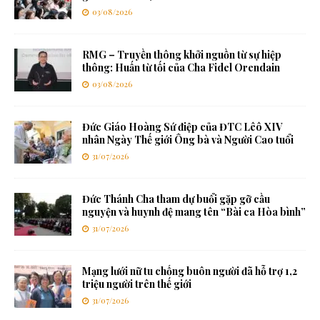
03/08/2026
RMG – Truyền thông khởi nguồn từ sự hiệp
thông: Huấn từ tối của Cha Fidel Orendain
03/08/2026
Đức Giáo Hoàng Sứ điệp của ĐTC Lêô XIV
nhân Ngày Thế giới Ông bà và Người Cao tuổi
31/07/2026
Đức Thánh Cha tham dự buổi gặp gỡ cầu
nguyện và huynh đệ mang tên “Bài ca Hòa bình”
31/07/2026
Mạng lưới nữ tu chống buôn người đã hỗ trợ 1,2
triệu người trên thế giới
31/07/2026