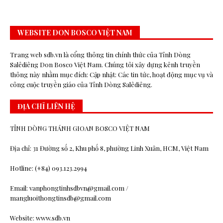
WEBSITE DON BOSCO VIỆT NAM
Trang web sdb.vn là cổng thông tin chính thức của Tỉnh Dòng
Salêdiêng Don Bosco Việt Nam. Chúng tôi xây dựng kênh truyền
thông này nhằm mục đích: Cập nhật: Các tin tức, hoạt động mục vụ và
công cuộc truyền giáo của Tỉnh Dòng Salêdiêng.
ĐỊA CHỈ LIÊN HỆ
TỈNH DÒNG THÁNH GIOAN BOSCO VIỆT NAM
Địa chỉ: 31 Đường số 2, Khu phố 8, phường Linh Xuân, HCM, Việt Nam
Hotline: (+84) 093.123.2994
Email: vanphongtinhsdbvn@gmail.com /
mangluoithongtinsdb@gmail.com
Website: www.sdb.vn