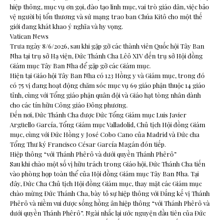
hiệp thông, mục vụ ơn gọi, đào tạo linh mục, vai trò giáo dân, việc bảo
vệ người bị tổn thương và sứ mạng trao ban Chúa Kitô cho một thế
giới đang khát khao ý nghĩa và hy vọng.
Vatican News
Trưa ngày 8/6/2026, sau khi gặp gỡ các thành viên Quốc hội Tây Ban
Nha tại trụ sở Hạ viện, Đức Thánh Cha Lêô XIV đến trụ sở Hội đồng
Giám mục Tây Ban Nha để gặp gỡ các Giám mục.
Hiện tại Giáo hội Tây Ban Nha có 123 Hồng y và Giám mục, trong đó
có 75 vị đang hoạt động chăm sóc mục vụ 69 giáo phận thuộc 14 giáo
tỉnh, cùng với Tổng giáo phận quân đội và Giáo hạt tòng nhân dành
cho các tín hữu Công giáo Đông phương.
Đến nơi, Đức Thánh Cha được Đức Tổng Giám mục Luis Javier
Argüello García, Tổng Giám mục Valladolid, Chủ tịch Hội đồng Giám
mục, cùng với Đức Hồng y José Cobo Cano của Madrid và Đức cha
Tổng Thư ký Francisco César García Magán đón tiếp.
Hiệp thông “với Thánh Phêrô và dưới quyền Thánh Phêrô”
Sau khi chào một số vị hữu trách trong Giáo hội, Đức Thánh Cha tiến
vào phòng họp toàn thể của Hội đồng Giám mục Tây Ban Nha. Tại
đây, Đức Cha Chủ tịch Hội đồng Giám mục, thay mặt các Giám mục
chào mừng Đức Thánh Cha, bày tỏ sự hiệp thông với Đấng kế vị Thánh
Phêrô và niềm vui được sống hồng ân hiệp thông “với Thánh Phêrô và
dưới quyền Thánh Phêrô”. Ngài nhắc lại ước nguyện đầu tiên của Đức