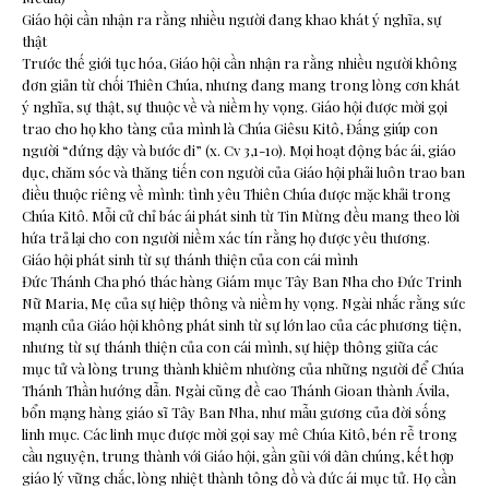
Giáo hội cần nhận ra rằng nhiều người đang khao khát ý nghĩa, sự
thật
Trước thế giới tục hóa, Giáo hội cần nhận ra rằng nhiều người không
đơn giản từ chối Thiên Chúa, nhưng đang mang trong lòng cơn khát
ý nghĩa, sự thật, sự thuộc về và niềm hy vọng. Giáo hội được mời gọi
trao cho họ kho tàng của mình là Chúa Giêsu Kitô, Đấng giúp con
người “đứng dậy và bước đi” (x. Cv 3,1-10). Mọi hoạt động bác ái, giáo
dục, chăm sóc và thăng tiến con người của Giáo hội phải luôn trao ban
điều thuộc riêng về mình: tình yêu Thiên Chúa được mặc khải trong
Chúa Kitô. Mỗi cử chỉ bác ái phát sinh từ Tin Mừng đều mang theo lời
hứa trả lại cho con người niềm xác tín rằng họ được yêu thương.
Giáo hội phát sinh từ sự thánh thiện của con cái mình
Đức Thánh Cha phó thác hàng Giám mục Tây Ban Nha cho Đức Trinh
Nữ Maria, Mẹ của sự hiệp thông và niềm hy vọng. Ngài nhắc rằng sức
mạnh của Giáo hội không phát sinh từ sự lớn lao của các phương tiện,
nhưng từ sự thánh thiện của con cái mình, sự hiệp thông giữa các
mục tử và lòng trung thành khiêm nhường của những người để Chúa
Thánh Thần hướng dẫn. Ngài cũng đề cao Thánh Gioan thành Ávila,
bổn mạng hàng giáo sĩ Tây Ban Nha, như mẫu gương của đời sống
linh mục. Các linh mục được mời gọi say mê Chúa Kitô, bén rễ trong
cầu nguyện, trung thành với Giáo hội, gần gũi với dân chúng, kết hợp
giáo lý vững chắc, lòng nhiệt thành tông đồ và đức ái mục tử. Họ cần