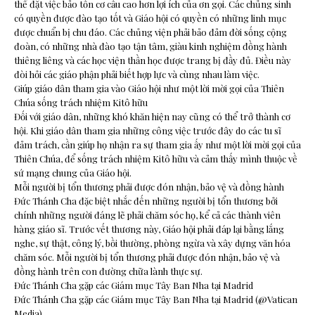
thể đặt việc bảo tồn cơ cấu cao hơn lợi ích của ơn gọi. Các chủng sinh
có quyền được đào tạo tốt và Giáo hội có quyền có những linh mục
được chuẩn bị chu đáo. Các chủng viện phải bảo đảm đời sống cộng
đoàn, có những nhà đào tạo tận tâm, giàu kinh nghiệm đồng hành
thiêng liêng và các học viện thần học được trang bị đầy đủ. Điều này
đòi hỏi các giáo phận phải biết hợp lực và cùng nhau làm việc.
Giúp giáo dân tham gia vào Giáo hội như một lời mời gọi của Thiên
Chúa sống trách nhiệm Kitô hữu
Đối với giáo dân, những khó khăn hiện nay cũng có thể trở thành cơ
hội. Khi giáo dân tham gia những công việc trước đây do các tu sĩ
đảm trách, cần giúp họ nhận ra sự tham gia ấy như một lời mời gọi của
Thiên Chúa, để sống trách nhiệm Kitô hữu và cảm thấy mình thuộc về
sứ mạng chung của Giáo hội.
Mỗi người bị tổn thương phải được đón nhận, bảo vệ và đồng hành
Đức Thánh Cha đặc biệt nhắc đến những người bị tổn thương bởi
chính những người đáng lẽ phải chăm sóc họ, kể cả các thành viên
hàng giáo sĩ. Trước vết thương này, Giáo hội phải đáp lại bằng lắng
nghe, sự thật, công lý, bồi thường, phòng ngừa và xây dựng văn hóa
chăm sóc. Mỗi người bị tổn thương phải được đón nhận, bảo vệ và
đồng hành trên con đường chữa lành thực sự.
Đức Thánh Cha gặp các Giám mục Tây Ban Nha tại Madrid
Đức Thánh Cha gặp các Giám mục Tây Ban Nha tại Madrid (@Vatican
Media)