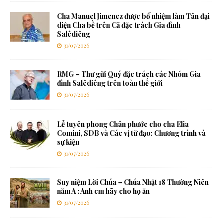
Cha Manuel Jimenez được bổ nhiệm làm Tân đại
diện Cha bề trên Cả đặc trách Gia đình
Salêdiêng
31/07/2026
RMG – Thư gửi Quý đặc trách các Nhóm Gia
đình Salêdiêng trên toàn thế giới
31/07/2026
Lễ tuyên phong Chân phước cho cha Elia
Comini, SDB và Các vị tử đạo: Chương trình và
sự kiện
31/07/2026
Suy niệm Lời Chúa – Chúa Nhật 18 Thường Niên
năm A : Anh em hãy cho họ ăn
31/07/2026