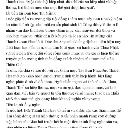
Thánh Cha: “Một Giáo hội hiệp nhất, dấu chỉ của sự hiệp nhất và hiệp
thông, trở thành men cho một thế giới được hòa giải”.
Ưu tiên tái loan báo Tin Mừng
Cuộc gặp diễn ra trong dịp Hội đồng Giám mục Tây Ban Nha kỷ niệm
60 năm thành lập, như một cơ cấu phát sinh từ Công đồng Vatican II
nhằm vun đắp tình hiệp thông Giám mục, cầu nguyện, đối thoại và
phối hợp mục vụ. Nhắc đến lời kêu gọi tái loan báo Tin Mừng của
Thánh Gioan Phaolô II, Đức cha Argüello khẳng định ưu tiên hiện nay
là lời loan báo đầu tiên, khai tâm Kitô giáo, cử hành ngày Chúa Nhật,
sự hiện diện trong đời sống công cộng, mục vụ ơn gọi và hiệp thông
truyền giáo trong tinh thần đồng trách nhiệm của toàn thể Dân
Thiên Chúa.
Trong bài chia sẻ sau đó, với các Giám mục Tây Ban Nha, Đức Thánh
Cha mời gọi Giáo hội bước đi trong tinh thần hiệp hành, biết lắng
nghe, phân định và đối thoại. Ngài nhấn mạnh vai trò của Lời Chúa,
Thánh Thể, sự hiệp thông, mục vụ ơn gọi, đào tạo linh mục, vai trò
giáo dân, việc bảo vệ người bị tổn thương và sứ mạng trao ban Chúa
Kitô cho một thế giới đang khát khao ý nghĩa và hy vọng.
Tiến trình lắng nghe
Trước hết, Đức Thánh Cha bày tỏ niềm vui được gặp các Giám mục để
làm sống động lại sự hiệp thông. Ngài nhấn mạnh rằng con đường
hiệp hành của Giáo hội trước hết là một tiến trình lắng nghe sâu xa,
giúp nhận ra tiếng Thiên Chúa nói qua cộng đoàn Giáo hội.