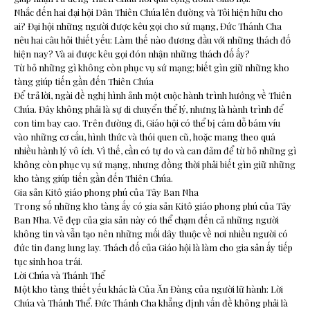
Nhắc đến hai đại hội Dân Thiên Chúa lên đường và Tôi hiện hữu cho
ai? Đại hội những người được kêu gọi cho sứ mạng, Đức Thánh Cha
nêu hai câu hỏi thiết yếu: Làm thế nào đương đầu với những thách đố
hiện nay? Và ai được kêu gọi đón nhận những thách đố ấy?
Từ bỏ những gì không còn phục vụ sứ mạng; biết gìn giữ những kho
tàng giúp tiến gần đến Thiên Chúa
Để trả lời, ngài đề nghị hình ảnh một cuộc hành trình hướng về Thiên
Chúa. Đây không phải là sự di chuyển thể lý, nhưng là hành trình để
con tim bay cao. Trên đường đi, Giáo hội có thể bị cám dỗ bám víu
vào những cơ cấu, hình thức và thói quen cũ, hoặc mang theo quá
nhiều hành lý vô ích. Vì thế, cần có tự do và can đảm để từ bỏ những gì
không còn phục vụ sứ mạng, nhưng đồng thời phải biết gìn giữ những
kho tàng giúp tiến gần đến Thiên Chúa.
Gia sản Kitô giáo phong phú của Tây Ban Nha
Trong số những kho tàng ấy có gia sản Kitô giáo phong phú của Tây
Ban Nha. Vẻ đẹp của gia sản này có thể chạm đến cả những người
không tin và vẫn tạo nên những mối dây thuộc về nơi nhiều người có
đức tin đang lung lay. Thách đố của Giáo hội là làm cho gia sản ấy tiếp
tục sinh hoa trái.
Lời Chúa và Thánh Thể
Một kho tàng thiết yếu khác là Của Ăn Đàng của người lữ hành: Lời
Chúa và Thánh Thể. Đức Thánh Cha khẳng định vấn đề không phải là