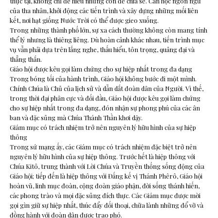
thực tại, không chỉ để hiểu nhưng còn để chia sẻ. Cần học ngôn ngữ
của tha nhân, khởi động các tiến trình và xây dựng những mối liên
kết, nơi hạt giống Nước Trời có thể được gieo xuống.
Trong những thành phố lớn, sự xa cách thường không còn mang tính
thể lý nhưng là thiêng liêng. Dù hoàn cảnh khác nhau, tiến trình mục
vụ vẫn phải dựa trên lắng nghe, thấu hiểu, tôn trọng, quảng đại và
thẳng thắn.
Giáo hội được kêu gọi làm chứng cho sự hiệp nhất trong đa dạng
Trong bóng tối của hành trình, Giáo hội không bước đi một mình.
Chính Chúa là Chủ của lịch sử và dẫn dắt đoàn dân của Người. Vì thế,
trong thời đại phân cực và đối đầu, Giáo hội được kêu gọi làm chứng
cho sự hiệp nhất trong đa dạng, đón nhận sự phong phú của các ân
ban và đặc sủng mà Chúa Thánh Thần khơi dậy.
Giám mục có trách nhiệm trở nên nguyên lý hữu hình của sự hiệp
thông
Trong sứ mạng ấy, các Giám mục có trách nhiệm đặc biệt trở nên
nguyên lý hữu hình của sự hiệp thông. Trước hết là hiệp thông với
Chúa Kitô, trung thành với Lời Chúa và Truyền thống sống động của
Giáo hội; tiếp đến là hiệp thông với Đấng kế vị Thánh Phêrô, Giáo hội
hoàn vũ, linh mục đoàn, cộng đoàn giáo phận, đời sống thánh hiến,
các phong trào và mọi đặc sủng đích thực. Các Giám mục được mời
gọi gìn giữ sự hiệp nhất, thúc đẩy đối thoại, chữa lành những đổ vỡ và
đồng hành với đoàn dân được trao phó.