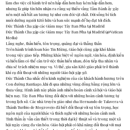
làm cho việc cử hành trở nên hấp dẫn hơn hay kém hấp dẫn hơn,
nhưng là giúp tín hữu nhận ra rằng sự thiếu vắng Tấm Bánh ấy gây
nên một nỗi bất an tương tự như cơn đói vật chất. Đời sống bí tích
nuôi dưỡng người Kitô hữu và ban sức mạnh để họ đạt tới đích.
Đức Thánh Cha gặp các Giám mục Tây Ban Nha tại Madrid
Đức Thánh Cha gặp các Giám mục Tây Ban Nha tại Madrid (@Vatican
Media)
Lắng nghe, thấu hiểu, tôn trọng, quảng đại và thẳng thắn
Trên hành trình loan báo Tin Mừng, Giáo hội cũng gặp khó khăn
trong việc giao tiếp. Những khác biệt về ngôn ngữ, văn hóa, định kiến
và hiểu lầm có thể cản trở việc thấu hiểu nhau, đón tiếp tha nhân và
chia sẻ trách nhiệm mục vụ. Vì thế, gia sản Kitô giáo phải trở thành
khí cụ đối thoại với những người Giáo hội gặp gỡ.
Đức Thánh Cha nhắc đến kinh nghiệm của các khách hành hương trên
Con đường Santiago, khi đi qua những vùng đồng bằng rộng lớn và
thưa vắng. Hình ảnh này phản ánh nhiều hoàn cảnh xã hội và Giáo hội
hiện nay. Tây Ban Nha từng đối diện với những hoàn cảnh tương tự
trong lịch sử. Các nhà truyền giáo như cha Hernando de Talavera và
Thánh Turibio de Mogrovejo đã biết đối thoại với sự tôn trọng, học
ngôn ngữ của người khác và thích nghi với những hoàn cảnh mới.
Tinh thần ấy vẫn cần thiết trong thời đại kỹ thuật số và trong một xã
hội ngày càng đa văn hóa. Giáo hội phải có khả năng đối thoại với mọi