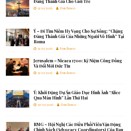
Đàng Thánh Giá Cho Giới Trẻ
31/03/2026
Don Bosco
Ý – Đi Tìm Niềm Hy Vọng Cho Sự Sống: “Chặng
Đàng Thánh Giá Của Những Người Vô Hình” Tại
Roma
31/03/2026
Don Bosco
Jerusalem – Nicaea 1700: Kỷ Niệm Công Đồng
Và Đổi Mới Đức Tin
31/03/2026
Don Bosco
Ý: Khởi Động Dự Án Giáo Dục Hình Ảnh “Alice
Qua Màn Hình” Lần Thứ Hai
30/03/2026
Don Bosco
RMG – Hội Nghị Các Điều Phối Viên Vận Động
Chính Sách (Advocacy Coordinators) Của Ban