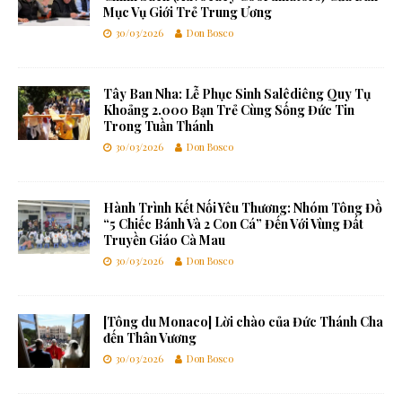
Mục Vụ Giới Trẻ Trung Ương
30/03/2026
Don Bosco
Tây Ban Nha: Lễ Phục Sinh Salêdiêng Quy Tụ
Khoảng 2.000 Bạn Trẻ Cùng Sống Đức Tin
Trong Tuần Thánh
30/03/2026
Don Bosco
Hành Trình Kết Nối Yêu Thương: Nhóm Tông Đồ
“5 Chiếc Bánh Và 2 Con Cá” Đến Với Vùng Đất
Truyền Giáo Cà Mau
30/03/2026
Don Bosco
[Tông du Monaco] Lời chào của Đức Thánh Cha
đến Thân Vương
30/03/2026
Don Bosco