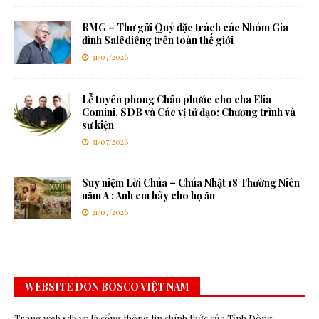
RMG – Thư gửi Quý đặc trách các Nhóm Gia
đình Salêdiêng trên toàn thế giới
31/07/2026
Lễ tuyên phong Chân phước cho cha Elia
Comini, SDB và Các vị tử đạo: Chương trình và
sự kiện
31/07/2026
Suy niệm Lời Chúa – Chúa Nhật 18 Thường Niên
năm A : Anh em hãy cho họ ăn
31/07/2026
WEBSITE DON BOSCO VIỆT NAM
Trang web sdb.vn là cổng thông tin chính thức của Tỉnh Dòng