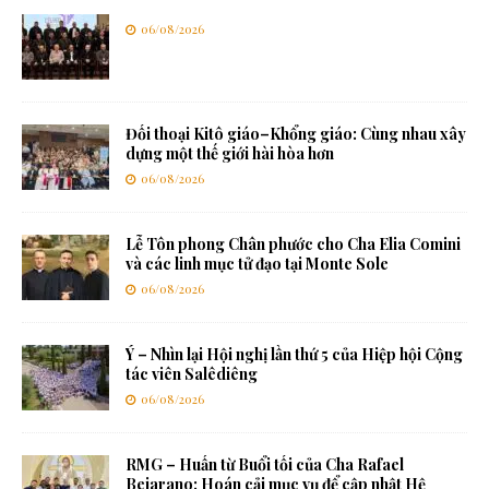
06/08/2026
Đối thoại Kitô giáo–Khổng giáo: Cùng nhau xây
dựng một thế giới hài hòa hơn
06/08/2026
Lễ Tôn phong Chân phước cho Cha Elia Comini
và các linh mục tử đạo tại Monte Sole
06/08/2026
Ý – Nhìn lại Hội nghị lần thứ 5 của Hiệp hội Cộng
tác viên Salêdiêng
06/08/2026
RMG – Huấn từ Buổi tối của Cha Rafael
Bejarano: Hoán cải mục vụ để cập nhật Hệ