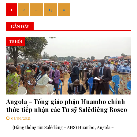
1
2
…
13
»
GẦN ĐÂY
TU HỘI
Angola – Tổng giáo phận Huambo chính
thức tiếp nhận các Tu sỹ Salêdiêng Bosco
03/09/2021
(Hãng thông tấn Salêdiêng – ANS) Huambo, Angola –