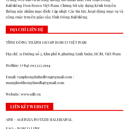
Salêdiêng Don Bosco Việt Nam. Chúng tôi xây dựng kênh truyền
thông này nhằm mục đích: Cập nhật: Các tin tức, hoạt động mục vụ và
công cuộc truyền giáo của Tỉnh Dòng Salêdiêng.
ĐỊA CHỈ LIÊN HỆ
TỈNH DÒNG THÁNH GIOAN BOSCO VIỆT NAM
Địa chỉ: 31 Đường số 2, Khu phố 8, phường Linh Xuân, HCM, Việt Nam
Hotline: (+84) 093.123.2994
Email: vanphongtinhsdbvn@gmail.com /
mangluoithongtinsdb@gmail.com
Website: www.sdb.vn
LIÊN KẾT WEBSITE
ANS – AGENZIA NOTIZIE SALESIANAL
EAO – BOSCO.LINK