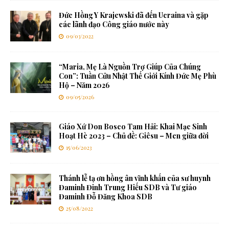
Đức Hồng Y Krajewski đã đến Ucraina và gặp
các lãnh đạo Công giáo nước này
09/03/2022
“Maria, Mẹ Là Nguồn Trợ Giúp Của Chúng
Con”: Tuần Cửu Nhật Thế Giới Kính Đức Mẹ Phù
Hộ – Năm 2026
09/05/2026
Giáo Xứ Don Bosco Tam Hải: Khai Mạc Sinh
Hoạt Hè 2023 – Chủ đề: Giêsu – Men giữa đời
15/06/2023
Thánh lễ tạ ơn hồng ân vĩnh khấn của sư huynh
Đaminh Đinh Trung Hiếu SDB và Tư giáo
Đaminh Đỗ Đăng Khoa SDB
25/08/2022