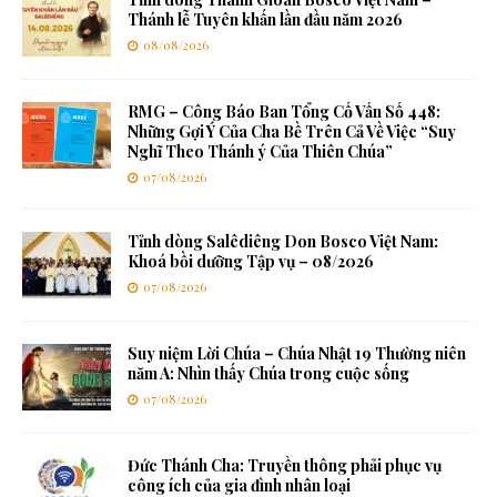
Thánh lễ Tuyên khấn lần đầu năm 2026
08/08/2026
RMG – Công Báo Ban Tổng Cố Vấn Số 448:
Những Gợi Ý Của Cha Bề Trên Cả Về Việc “Suy
Nghĩ Theo Thánh ý Của Thiên Chúa”
07/08/2026
Tỉnh dòng Salêdiêng Don Bosco Việt Nam:
Khoá bồi dưỡng Tập vụ – 08/2026
07/08/2026
Suy niệm Lời Chúa – Chúa Nhật 19 Thường niên
năm A: Nhìn thấy Chúa trong cuộc sống
07/08/2026
Đức Thánh Cha: Truyền thông phải phục vụ
công ích của gia đình nhân loại