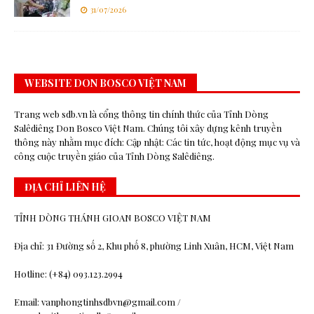
31/07/2026
WEBSITE DON BOSCO VIỆT NAM
Trang web sdb.vn là cổng thông tin chính thức của Tỉnh Dòng
Salêdiêng Don Bosco Việt Nam. Chúng tôi xây dựng kênh truyền
thông này nhằm mục đích: Cập nhật: Các tin tức, hoạt động mục vụ và
công cuộc truyền giáo của Tỉnh Dòng Salêdiêng.
ĐỊA CHỈ LIÊN HỆ
TỈNH DÒNG THÁNH GIOAN BOSCO VIỆT NAM
Địa chỉ: 31 Đường số 2, Khu phố 8, phường Linh Xuân, HCM, Việt Nam
Hotline: (+84) 093.123.2994
Email: vanphongtinhsdbvn@gmail.com /