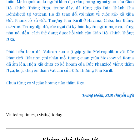
tuần, Metropolitan là người lãnh đạo văn phòng ngoại giao của Giáo
Hội Chính Thống Nga, trước đây, đã từng gặp Đức Thánh Cha
Bênêđictô tại Vatican. Họ đã trao đổi với nhau về cuộc gặp gỡ giữa
Đức Phanxicô và Đức Thượng Phụ Kirill ở Havana, Cuba, hồi tháng
02/2016. Trong dịp đó, các ngài đã ký bản tuyên ngôn mục vụ, cũng
như nói đến cách thế đang được hồi sinh của Giáo Hội Chính Thống
Nga.
Phát biểu trên đài Vatican sau cuộ gặp giữa Metropolitan với Đức
Phanxicô, Hilarion ghi nhận mối tương quan giữa Moscow và Roma
đã ấm lên. Hiện giờ chưa có kế hoạch của Đức Phanxicô viếng thăm
Nga, hoặc chuyến thăm Vatican của Đức Thượng Phụ Kirill.
Chưa từng có vị giáo hoàng nào thăm Nga.
Trung Hoàn, SDB chuyển ngữ
Visited 29 times, 1 visit(s) today
Khám phá thêm từ