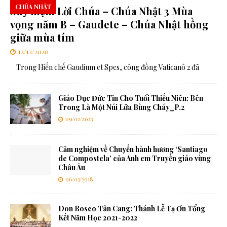
CHÚA NHẬT
Suy niệm Lời Chúa – Chúa Nhật 3 Mùa
vọng năm B – Gaudete – Chúa Nhật hồng
giữa mùa tím
12/12/2020
Trong Hiến chế Gaudium et Spes, công đồng Vaticanô 2 đã
Giáo Dục Đức Tin Cho Tuổi Thiếu Niên: Bên
Trong Là Một Núi Lửa Bùng Cháy_P.2
09/02/2023
Cảm nghiệm về Chuyến hành hương ‘Santiago
de Compostela’ của Anh em Truyền giáo vùng
Châu Âu
06/03/2018
Don Bosco Tân Cang: Thánh Lễ Tạ Ơn Tổng
Kết Năm Học 2021-2022