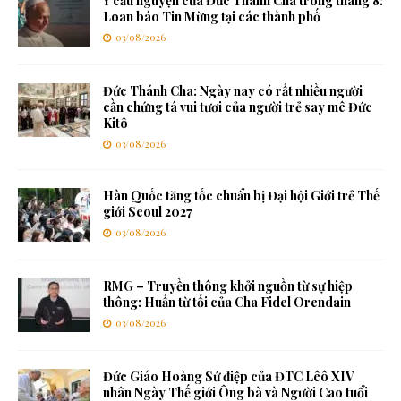
Ý cầu nguyện của Đức Thánh Cha trong tháng 8:
Loan báo Tin Mừng tại các thành phố
03/08/2026
Đức Thánh Cha: Ngày nay có rất nhiều người
cần chứng tá vui tươi của người trẻ say mê Đức
Kitô
03/08/2026
Hàn Quốc tăng tốc chuẩn bị Đại hội Giới trẻ Thế
giới Seoul 2027
03/08/2026
RMG – Truyền thông khởi nguồn từ sự hiệp
thông: Huấn từ tối của Cha Fidel Orendain
03/08/2026
Đức Giáo Hoàng Sứ điệp của ĐTC Lêô XIV
nhân Ngày Thế giới Ông bà và Người Cao tuổi