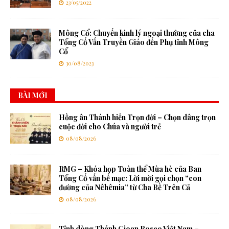
23/05/2022
Mông Cổ: Chuyến kinh lý ngoại thường của cha
Tổng Cố Vấn Truyền Giáo đến Phụ tỉnh Mông
Cổ
30/08/2023
BÀI MỚI
Hồng ân Thánh hiến Trọn đời – Chọn dâng trọn
cuộc đời cho Chúa và người trẻ
08/08/2026
RMG – Khóa họp Toàn thể Mùa hè của Ban
Tổng Cố vấn bế mạc: Lời mời gọi chọn “con
đường của Nêhêmia” từ Cha Bề Trên Cả
08/08/2026
Tỉnh dòng Thánh Gioan Bosco Việt Nam –