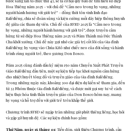
bước sang lần tổ chức thứ 43, sẽ là cơ hội quý báu để tìm hiểu sứ điệp
Hoa Thiêng năm 2025 – với chủ đề “Cắm neo trong hy vọng, những
người hành hương với giới trẻ” – đồng thời tôn vinh linh đạo
Salêdiêng, chia sẻ đoàn sủng và kiện cường mối dây hiệp thông huynh
đệ giữa các tham dự viên. Chủ đề của SFSD 2025 là “Cắm neo trong
hy vọng, những người hành hương với giới trẻ”, được truyền cảm
hứng từ sứ điệp Hoa Thiêng năm 2025 và Năm Thánh mà Đức Thánh
Cha khởi xướng. Chủ đề này gợi nhớ các giá trị cốt lõi của Gia đình
Salêdiêng: hy vọng vào Chúa Kitô như chiếc neo của đời sống và hành
trình cùng người trẻ, theo gương Don Bosco.
Năm 2025 cũng đánh dấu kỷ niệm 150 năm Chuyến Xuất Phát Truyền
Giáo Salêdiêng đầu tiên, một sự kiện tiếp tục khơi nguồn cảm hứng
cho nhiệt huyết tông đồ và truyền giáo của Gia đình Salêdiêng.
Trong những ngày này, khoảng 300 đại diện dự kiến sẽ tham gia, đến
từ 32 Nhóm thuộc Gia đình Salêdiêng, và được mời gọi suy tư về cách
hiện thực hóa tinh thần truyền giáo của Don Bosco hôm nay, mang
hy vọng và hỗ trợ đến với giới trẻ trên khắp thế giới.
Chương trình SFSD sẽ ngập tràn những giờ phút thiêng liêng, học hỏi
và gặp gỡ huynh đệ. Các sự kiện chính bao gồm:
Thứ Năm, ngày 16 tháng 01:
Tiếp đón, giới thiệu Chương trình, cầu