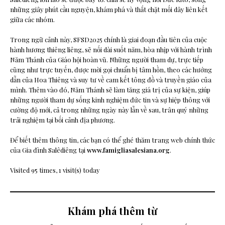
những giây phút cầu nguyện, khám phá và thắt chặt mối dây liên kết
giữa các nhóm.
Trong ngữ cảnh này, SFSD2025 chính là giai đoạn đầu tiên của cuộc
hành hương thiêng liêng, sẽ nối dài suốt năm, hòa nhịp với hành trình
Năm Thánh của Giáo hội hoàn vũ. Những người tham dự, trực tiếp
cũng như trực tuyến, được mời gọi chuẩn bị tâm hồn, theo các hướng
dẫn của Hoa Thiêng và suy tư về cam kết tông đồ và truyền giáo của
mình. Thêm vào đó, Năm Thánh sẽ làm tăng giá trị của sự kiện, giúp
những người tham dự sống kinh nghiệm đức tin và sự hiệp thông với
cường độ mới, cả trong những ngày này lẫn về sau, trân quý những
trải nghiệm tại bối cảnh địa phương.
Để biết thêm thông tin, các bạn có thể ghé thăm trang web chính thức
của Gia đình Salêdiêng tại
www.famigliasalesiana.org
.
Visited 95 times, 1 visit(s) today
Khám phá thêm từ