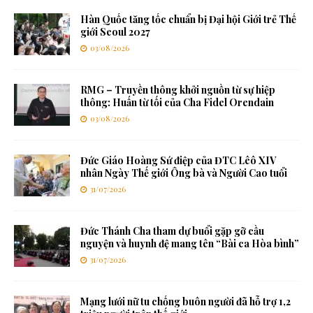
Hàn Quốc tăng tốc chuẩn bị Đại hội Giới trẻ Thế
giới Seoul 2027
03/08/2026
RMG – Truyền thông khởi nguồn từ sự hiệp
thông: Huấn từ tối của Cha Fidel Orendain
03/08/2026
Đức Giáo Hoàng Sứ điệp của ĐTC Lêô XIV
nhân Ngày Thế giới Ông bà và Người Cao tuổi
31/07/2026
Đức Thánh Cha tham dự buổi gặp gỡ cầu
nguyện và huynh đệ mang tên “Bài ca Hòa bình”
31/07/2026
Mạng lưới nữ tu chống buôn người đã hỗ trợ 1,2