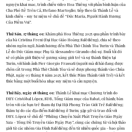
nguyện khai mac, trình chiếu video Hoa Thiêng với phần bình luận của
Cha Phó Bề Trên Cả, Stefano Martoglio; tiếp theo là Thánh Lễ và
kinh chiều – suy tư niệm về chủ đề “Đức Maria, Người Hành Hương
Của Niềm Vui”.
Thứ Sáu, 17 tháng 01:
Khám phá Hoa Thiêng 2025 qua phần trình bày
của bà Cristina Freni (Đại Học Giáo Hoàng Salêdiêng), chia sẻ theo
nhóm ngôn ngữ, hành hương đến Nhà Thờ Chính Tòa Turin và Thánh
Lễ do Đức Giám mục Phụ tá Alessandro Giraudo chủ sự. Buổi tối đó
sẽ có phần giới thiệu về gương sáng giới trẻ và sự thánh thiện tại
Turin, với hình ảnh Pier Giorgio Frassati (người mà di hài đang được
chôn cất trong Nhà Thờ Chính Tòa và sẽ được phong thánh vào Chúa
Nhật, ngày 03 tháng 8 năm 2025, kết thúc Năm Thánh Giới Trẻ) và kết
thúc bằng một buổi hòa nhạc suy niệm và cầu nguyện.
Thứ Bảy, ngày 18 tháng 01:
Thánh Lễ khai mạc Chương trình do
ĐHY Cristóbal López, SDB, Tổng Giám mục của Rabat, cử hành; bàn
tròn với các bạn trẻ tham dự Đại Hội Phong Trào Giới Trẻ Salêdiêng;
thăm tự do các địa điểm Salêdiêng ở Turin; gặp gỡ và trao đổi với
ĐHY. López về chủ đề “Những Chuyến Xuất Phát Truyền Giáo Ngày
Xưa – Tông Đồ Truyền Giáo Ngày Nay”, cùng các chứng từ và hội thảo
giới từ các nhóm Gia Đình Salêdiêng đến từ nhiều quốc gia – bao gồm