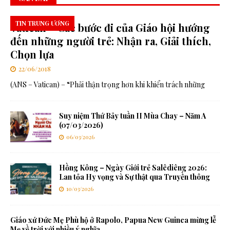
TIN TRUNG ƯƠNG
Vatican – Các bước đi của Giáo hội hướng
đến những người trẻ: Nhận ra, Giải thích,
Chọn lựa
22/06/2018
(ANS – Vatican) – “Phải thận trọng hơn khi khiển trách những
Suy niệm Thứ Bảy tuần II Mùa Chay – Năm A
(07/03/2026)
06/03/2026
Hồng Kông – Ngày Giới trẻ Salêdiêng 2026:
Lan tỏa Hy vọng và Sự thật qua Truyền thông
10/03/2026
Giáo xứ Đức Mẹ Phù hộ ở Rapolo, Papua New Guinea mừng lễ
Mẹ về trời với nhiều ý nghĩa