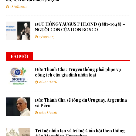
18/08/2020
ĐỨC HỒNG Y AUGUST HLOND (1881-1948) –
NGƯỜI CON CỦA DON BOSCO
15/09/2023
BÀI MỚI
Đức Thánh Cha: Truyền thông phải phục vụ
công ích của gia đình nhân loại
06/08/2026
Đức Thánh Cha sẽ tông du Uruguay, Argentina
và Pêru
06/08/2026
Trí tuệ nhân tạo và trí tuệ Giáo hội theo thông