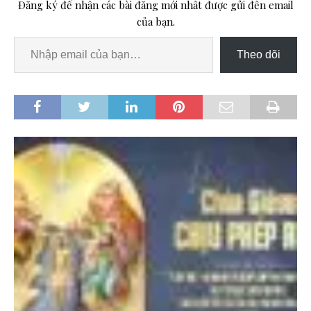
Đăng ký để nhận các bài đăng mới nhất được gửi đến email
của bạn.
Theo dõi
i