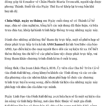
đóng góp từ Ecuador về Chân Phước Maria Troncatti, người sắp được
phong Thánh. Buổi tối của Ngày Thứ Ba sẽ khép lại trong bầu khí
huynh đệ.
Chúa Nhật, ngày 19 tháng 01:
Ngày cuối cùng sẽ có Thánh Lễ bế
mạc, chia sẻ cảm nghiệm, tổng kết các nội dung đã thảo luận, và bữa
trưa chia tay, khép lại hành trình hiệp thông trong những ngày này.
Dành cho những ai không thể tham dự trực tiếp, một số phiên họp sẽ
được phát trực tiếp trên kênh
ANSChannel
(kênh YouTube của báo
ANS), tạo điều kiện cho mọi người theo dõi các sự kiện từ xa. Để biết
thêm thông tin chi tiết về các phiên làm việc được phát trực tiếp, vui
lòng tham khảo chương trình đính kèm ở cuối trang.
Đồng thời, Cha Joan Lluís Playà, SDB, Ủy viên của Cha Bề Trên Cả về
Gia đình Salêdiêng, cũng khuyến khích các Tỉnh dòng và các cơ cấu
địa phương của các nhóm khác nhau phố hợp tổ chức các chương
trình trực tuyến song song, điều chỉnh tài liệu của những ngày này
phù hợp với nhu cầu của khu vực mình.
Ngày Linh Đạo Gia Đình Salêdiêng 2025 hứa hẹn sẽ là một sự kiện của
ân sủng và tình hiệp thông, nơi cảm thức thuộc về một gia đình
Salêdiêng lớn lao sẽ được bày tỏ: chia sẻ hy vọng nơi Đức Kitô, sống