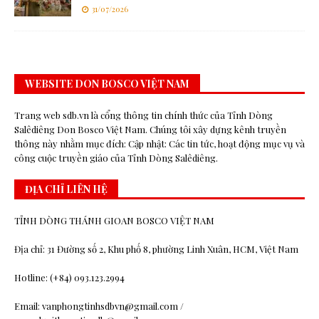
31/07/2026
WEBSITE DON BOSCO VIỆT NAM
Trang web sdb.vn là cổng thông tin chính thức của Tỉnh Dòng
Salêdiêng Don Bosco Việt Nam. Chúng tôi xây dựng kênh truyền
thông này nhằm mục đích: Cập nhật: Các tin tức, hoạt động mục vụ và
công cuộc truyền giáo của Tỉnh Dòng Salêdiêng.
ĐỊA CHỈ LIÊN HỆ
TỈNH DÒNG THÁNH GIOAN BOSCO VIỆT NAM
Địa chỉ: 31 Đường số 2, Khu phố 8, phường Linh Xuân, HCM, Việt Nam
Hotline: (+84) 093.123.2994
Email: vanphongtinhsdbvn@gmail.com /