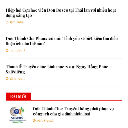
Hiệp hội Cựu học viên Don Bosco tại Thái lan với nhiều hoạt
động sáng tạo
13/11/2019
Đức Thánh Cha Phanxicô nói: ‘Tình yêu sẽ biết kiếm tìm điều
thiện ích như thế nào’
04/05/2018
Thánh lễ Truyền chức Linh mục 2019: Ngày Hồng Phúc
Salêdiêng
28/07/2019
BÀI MỚI
Đức Thánh Cha: Truyền thông phải phục vụ
công ích của gia đình nhân loại
06/08/2026