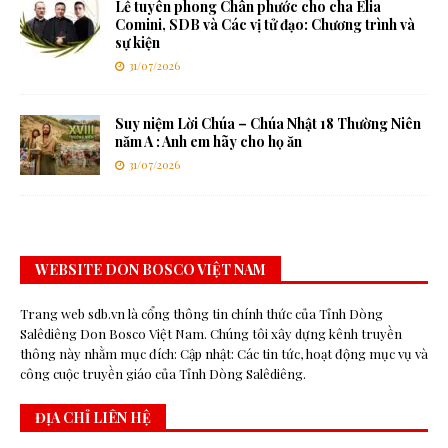
Lễ tuyên phong Chân phước cho cha Elia
Comini, SDB và Các vị tử đạo: Chương trình và
sự kiện
31/07/2026
Suy niệm Lời Chúa – Chúa Nhật 18 Thường Niên
năm A : Anh em hãy cho họ ăn
31/07/2026
WEBSITE DON BOSCO VIỆT NAM
Trang web sdb.vn là cổng thông tin chính thức của Tỉnh Dòng
Salêdiêng Don Bosco Việt Nam. Chúng tôi xây dựng kênh truyền
thông này nhằm mục đích: Cập nhật: Các tin tức, hoạt động mục vụ và
công cuộc truyền giáo của Tỉnh Dòng Salêdiêng.
ĐỊA CHỈ LIÊN HỆ