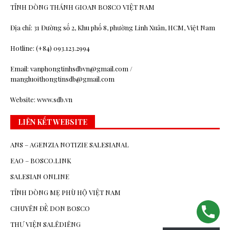
TỈNH DÒNG THÁNH GIOAN BOSCO VIỆT NAM
Địa chỉ: 31 Đường số 2, Khu phố 8, phường Linh Xuân, HCM, Việt Nam
Hotline: (+84) 093.123.2994
Email: vanphongtinhsdbvn@gmail.com /
mangluoithongtinsdb@gmail.com
Website: www.sdb.vn
LIÊN KẾT WEBSITE
ANS – AGENZIA NOTIZIE SALESIANAL
EAO – BOSCO.LINK
SALESIAN ONLINE
TỈNH DÒNG MẸ PHÙ HỘ VIỆT NAM
CHUYÊN ĐỀ DON BOSCO
THƯ VIỆN SALÊDIÊNG