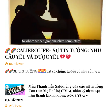
CALIEROLIFE- SỰ TIN TƯỞNG: NHU
CẦU YÊU VÀ ĐƯỢC YÊU
10/06/2021
SỰ TIN TƯỞNG
Tất cả chúng ta đều có nhu cầu yêu
Mùa Thánh hiến Salêdiêng của các nữ tu dòng
Con Đức Mẹ Phù hộ (FMA), nhân kỷ niệm 149
năm thành lập hội dòng 05/08/1872 –
05/08/2021
06/08/2021