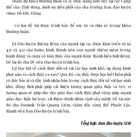
Tham dự khóa thường huấn có 21 Thầy đang làm việc tại các Cộng
thể của Tỉnh dòng, dưới sự điều phối của cha trưởng Ban đào luyện
Giuse Đỗ Đức Dũng.
Có hai đề tài được trình bày để suy tư và chia sẻ trong khóa
thường huấn:
[1] Đào luyện thiêng liêng của người tập vụ: được khai triển từ số
431 và 432 của Ratio: hình thành nên con người chiêm niệm trong
hành động và củng cố tâm thức của người được thánh hiến Salêdiêng.
Đề tài do cha Uỷ viên Đào luyện trình bày.
[2] Học hỏi về cách thức đối xử với các học sinh khó, áp dụng hình
phạt nào và cách thức ra sao? Qua đó, các thầy được học biết luôn phải
có đức bác ái và đầy tính nhân bản trong cách thức đối xử với học sinh
khó, đồng thời phải giúp cải thiện tương quan giữa thầy và trò, vì
tương quan sẽ giúp cho việc giáo dục; cách thức phạt cũng giúp người
giáo dục, thầy hộ trực, cải thiện chính nhân cách của mình. Đề tài này
do cha Đaminh Trần Quang Liêm, Giám đốc cộng thể Phước Lộc,
thành viên Ban Đào luyện trình bày.
Tổng hợp: Ban đào luyện SDB