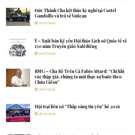
Đức Thánh Cha kết thúc kỳ nghỉ tại Castel
Gandolfo và trở về Vatican
29/07/2026
Ý – Xuất bản Kỷ yếu Hội thảo Lịch sử Quốc tế về
150 năm Truyền giáo Salêdiêng
29/07/2026
RMG – Cha Bề Trên Cả Fabio Attard: “Chỉ khi
vác thập giá, chúng ta mới thực sự bước theo
Chúa Giêsu”
29/07/2026
Hội trại liên xứ “Thắp sáng tin yêu” hè 2026
28/07/2026