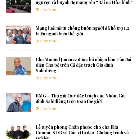
nguyện và huynh đệ mang tên “Bài ca Hòa bình”
31/07/2026
Mạng lưới nữ tu chống buôn người đã hỗ trợ 1,2
triệu người trên thế giới
31/07/2026
Cha Manuel Jimenez được bổ nhiệm làm Tân đại
diện Cha bề trên Cả đặc trách Gia đình
Salêdiêng
31/07/2026
RMG – Thư gửi Quý đặc trách các Nhóm Gia
đình Salêdiêng trên toàn thế giới
31/07/2026
Lễ tuyên phong Chân phước cho cha Elia
Comini, SDB và Các vị tử đạo: Chương trình và
sự kiện