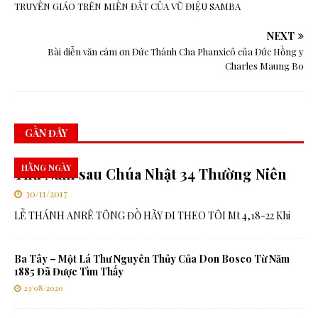
TRUYỀN GIÁO TRÊN MIỀN ĐẤT CỦA VŨ ĐIỆU SAMBA
NEXT
Bài diễn văn cám ơn Đức Thánh Cha Phanxicô của Đức Hồng y
Charles Maung Bo
GẦN ĐÂY
HẰNG NGÀY
Thứ Năm sau Chúa Nhật 34 Thường Niên
30/11/2017
LỄ THÁNH ANRÊ TÔNG ĐỒ HÃY ĐI THEO TÔI Mt 4,18-22 Khi
Ba Tây – Một Lá Thư Nguyên Thủy Của Don Bosco Từ Năm
1885 Đã Được Tìm Thấy
23/08/2020