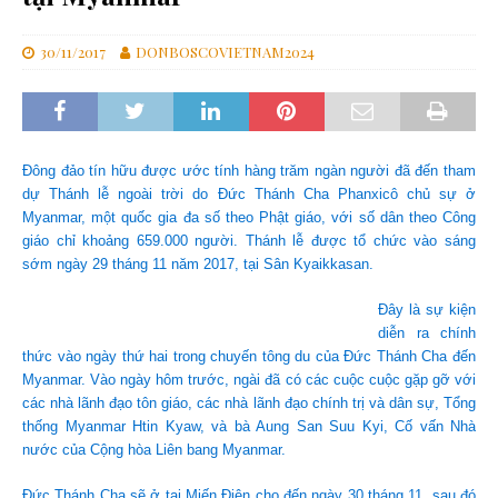
30/11/2017
DONBOSCOVIETNAM2024
Đông đảo tín hữu được ước tính hàng trăm ngàn người đã đến tham
dự Thánh lễ ngoài trời do Đức Thánh Cha Phanxicô chủ sự ở
Myanmar, một quốc gia đa số theo Phật giáo, với số dân theo Công
giáo chỉ khoảng 659.000 người. Thánh lễ được tổ chức vào sáng
sớm ngày 29 tháng 11 năm 2017, tại Sân Kyaikkasan.
Đây là sự kiện
diễn ra chính
thức vào ngày thứ hai trong chuyến tông du của Đức Thánh Cha đến
Myanmar. Vào ngày hôm trước, ngài đã có các cuộc cuộc gặp gỡ với
các nhà lãnh đạo tôn giáo, các nhà lãnh đạo chính trị và dân sự, Tổng
thống Myanmar Htin Kyaw, và bà Aung San Suu Kyi, Cố vấn Nhà
nước của Cộng hòa Liên bang Myanmar.
Đức Thánh Cha sẽ ở tại Miến Điện cho đến ngày 30 tháng 11, sau đó