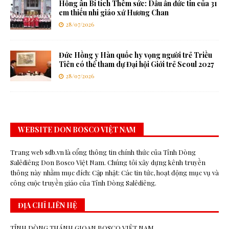
Hồng ân Bí tích Thêm sức: Dấu ấn đức tin của 31
em thiếu nhi giáo xứ Hương Chan
28/07/2026
Đức Hồng y Hàn quốc hy vọng người trẻ Triều
Tiên có thể tham dự Đại hội Giới trẻ Seoul 2027
28/07/2026
WEBSITE DON BOSCO VIỆT NAM
Trang web sdb.vn là cổng thông tin chính thức của Tỉnh Dòng
Salêdiêng Don Bosco Việt Nam. Chúng tôi xây dựng kênh truyền
thông này nhằm mục đích: Cập nhật: Các tin tức, hoạt động mục vụ và
công cuộc truyền giáo của Tỉnh Dòng Salêdiêng.
ĐỊA CHỈ LIÊN HỆ
TỈNH DÒNG THÁNH GIOAN BOSCO VIỆT NAM