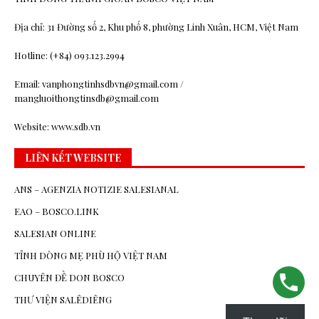
Địa chỉ: 31 Đường số 2, Khu phố 8, phường Linh Xuân, HCM, Việt Nam
Hotline: (+84) 093.123.2994
Email: vanphongtinhsdbvn@gmail.com /
mangluoithongtinsdb@gmail.com
Website: www.sdb.vn
LIÊN KẾT WEBSITE
ANS – AGENZIA NOTIZIE SALESIANAL
EAO – BOSCO.LINK
SALESIAN ONLINE
TỈNH DÒNG MẸ PHÙ HỘ VIỆT NAM
CHUYÊN ĐỀ DON BOSCO
THƯ VIỆN SALÊDIÊNG