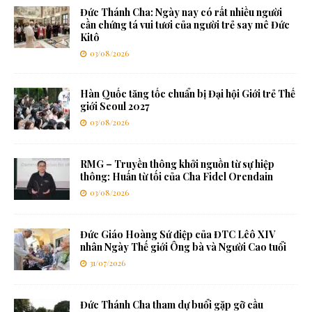
Đức Thánh Cha: Ngày nay có rất nhiều người
cần chứng tá vui tươi của người trẻ say mê Đức
Kitô
03/08/2026
Hàn Quốc tăng tốc chuẩn bị Đại hội Giới trẻ Thế
giới Seoul 2027
03/08/2026
RMG – Truyền thông khởi nguồn từ sự hiệp
thông: Huấn từ tối của Cha Fidel Orendain
03/08/2026
Đức Giáo Hoàng Sứ điệp của ĐTC Lêô XIV
nhân Ngày Thế giới Ông bà và Người Cao tuổi
31/07/2026
Đức Thánh Cha tham dự buổi gặp gỡ cầu