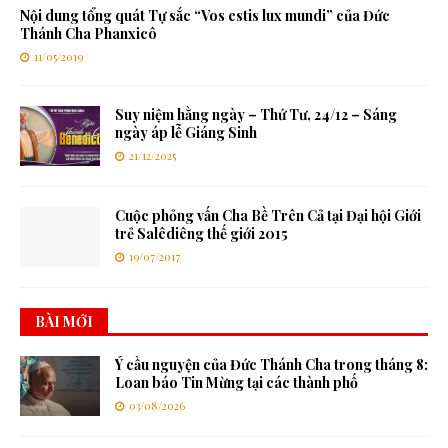
Nội dung tổng quát Tự sắc “Vos estis lux mundi” của Đức
Thánh Cha Phanxicô
11/05/2019
Suy niệm hằng ngày – Thứ Tư, 24/12 – Sáng
ngày áp lễ Giáng Sinh
21/12/2025
Cuộc phỏng vấn Cha Bề Trên Cả tại Đại hội Giới
trẻ Salêdiêng thế giới 2015
19/07/2017
BÀI MỚI
Ý cầu nguyện của Đức Thánh Cha trong tháng 8:
Loan báo Tin Mừng tại các thành phố
03/08/2026