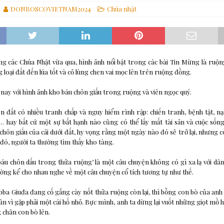
DONBOSCOVIETNAM2024
Chúa nhật
: Hoán cải mục vụ để cập nhật Hệ thống Dự phòng
MỤC VỤ GIỚI TRẺ
Loan báo Tin Mừng tại các thành phố
GIÁO HỘI
ch của gia đình nhân loại
ĐỨC GIÁO HOÀNG
g các Chúa Nhật vừa qua, hình ảnh nổi bật trong các bài Tin Mừng là ruộng
 loại đất đến lúa tốt và cỏ lùng chen vai mọc lên trên ruộng đồng.
ay với hình ảnh kho báu chôn giấu trong ruộng và viên ngọc quý.
ền đất có nhiều tranh chấp và nguy hiểm rình rập: chiến tranh, bệnh tật, nạn
… hay bất cứ một sự bất hạnh nào cũng có thể lấy mất tài sản và cuộc sốn
chôn giấu của cải dưới đất, hy vọng rằng một ngày nào đó sẽ trở lại, nhưng c
o đó, người ta thường tìm thấy kho tàng.
áu chôn dấu trong thửa ruộng’ là một câu chuyện không có gì xa lạ với dâ
hường kể cho nhau nghe về một câu chuyện cổ tích tương tự như thế.
ba Giuđa đang cố gắng cày nốt thửa ruộng còn lại, thì bỗng con bò của anh 
n vì gặp phải một cái hố nhỏ. Bực mình, anh ta dừng lại vuốt những giọt mồ hô
 chân con bò lên.