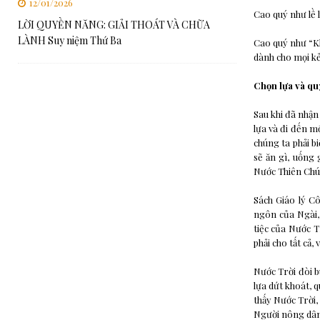
12/01/2026
Cao quý như lề 
LỜI QUYỀN NĂNG: GIẢI THOÁT VÀ CHỮA
LÀNH Suy niệm Thứ Ba
Cao quý như “K
dành cho mọi kẻ
Chọn lựa và qu
Sau khi đã nhận
lựa và đi đến m
chúng ta phải b
sẽ ăn gì, uống
Nước Thiên Chúa
Sách Giáo lý C
ngôn của Ngài, 
tiệc của Nước T
phải cho tất cả,
Nước Trời đòi b
lựa dứt khoát, q
thấy Nước Trời,
Người nông dân 