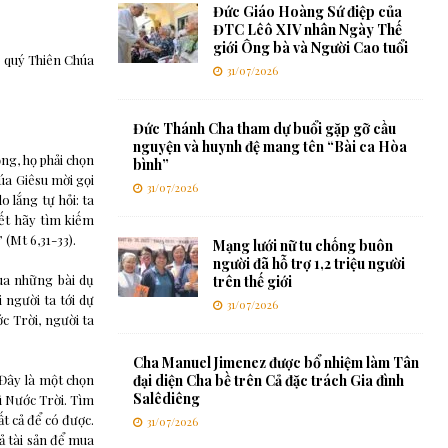
Đức Giáo Hoàng Sứ điệp của
ĐTC Lêô XIV nhân Ngày Thế
giới Ông bà và Người Cao tuổi
o quý Thiên Chúa
31/07/2026
Đức Thánh Cha tham dự buổi gặp gỡ cầu
nguyện và huynh đệ mang tên “Bài ca Hòa
ng, họ phải chọn
bình”
úa Giêsu mời gọi
31/07/2026
 lắng tự hỏi: ta
ết hãy tìm kiếm
(Mt 6,31-33).
Mạng lưới nữ tu chống buôn
người đã hỗ trợ 1,2 triệu người
ua những bài dụ
trên thế giới
 người ta tới dự
31/07/2026
c Trời, người ta
Cha Manuel Jimenez được bổ nhiệm làm Tân
 Đây là một chọn
đại diện Cha bề trên Cả đặc trách Gia đình
Salêdiêng
vì Nước Trời. Tìm
ất cả để có được.
31/07/2026
ả tài sản để mua