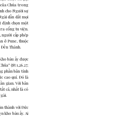
i của Chúa trong
ành cho Người sự
 Ngài dẫn dắt mọi
ết định chọn một
 ra cổng tu viện.
 người cấp phép
an ở Pune, thuộc
g Đền Thánh.
 Kho báu ấy được
úa” (St 1,26.27;
hông phần bản tính
c cao quí. Đó là
ần gian. Với bản
ất cả, nhất là có
gài.
ân thành với Đức
ẹn kho báu ấy. Ai