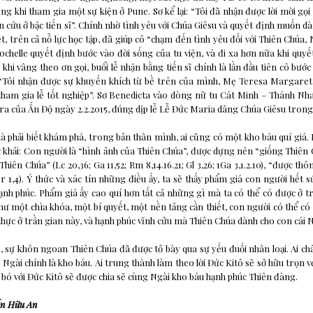
ong khi tham gia một sự kiện ở Pune. Sơ kể lại: “Tôi đã nhận được lời mời gọ
n cứu ở bậc tiến sĩ”. Chính nhờ tình yêu với Chúa Giêsu và quyết định muốn d
ết, trên cả nỗ lực học tập, đã giúp cô “chạm đến tình yêu đối với Thiên Chúa,
Rochelle quyết định bước vào đời sống của tu viện, và đi xa hơn nữa khi quy
khi vâng theo ơn gọi, buổi lễ nhận bằng tiến sĩ chính là lần đầu tiên cô bước
 “Tôi nhận được sự khuyến khích từ bề trên của mình, Mẹ Teresa Margaret,
 tham gia lễ tốt nghiệp”. Sơ Benedicta vào dòng nữ tu Cát Minh – Thánh Nh
a của Ấn Độ ngày 2.2.2015, đúng dịp lễ Lễ Đức Maria dâng Chúa Giêsu tron
là phải biết khám phá, trong bản thân mình, ai cũng có một kho báu quí giá.
khải: Con người là “hình ảnh của Thiên Chúa”, được dựng nên “giống Thiên Ch
i Thiên Chúa” (Lc 20,36; Ga 11,52; Rm 8,14.16.21; Gl 3,26; 1Ga 3,1.2.10), “được t
r 1,4). Ý thức và xác tín những điều ấy, ta sẽ thấy phẩm giá con người hết sứ
hạnh phúc. Phẩm giá ấy cao quí hơn tất cả những gì mà ta có thể có được ở tr
hư một chìa khóa, một bí quyết, một nền tảng cần thiết, con người có thể có t
thực ở trần gian này, và hạnh phúc vĩnh cửu mà Thiên Chúa dành cho con cái N
 sự khôn ngoan Thiên Chúa đã được tỏ bày qua sự yếu đuối nhân loại. Ai ch
 Ngài chính là kho báu. Ai trung thành làm theo lời Đức Kitô sẽ sở hữu trọn v
 bó với Đức Kitô sẽ được chia sẽ cùng Ngài kho báu hạnh phúc Thiên đàng.
ễn Hữu An