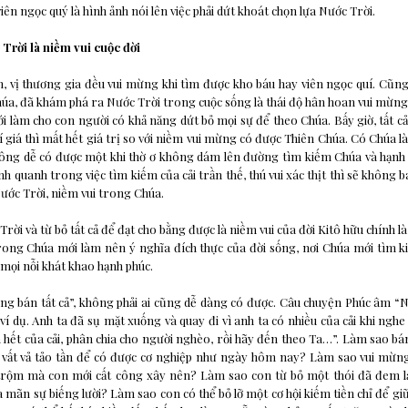
ên ngọc quý là hình ảnh nói lên việc phải dứt khoát chọn lựa Nước Trời.
Trời là niềm vui cuộc đời
 vị thương gia đều vui mừng khi tìm được kho báu hay viên ngọc quí. Cũng 
úa, đã khám phá ra Nước Trời trong cuộc sống là thái độ hân hoan vui mừn
i làm cho con người có khả năng dứt bỏ mọi sự để theo Chúa. Bấy giờ, tất c
í giá thì mất hết giá trị so với niềm vui mừng có được Thiên Chúa. Có Chúa là 
ông dễ có được một khi thờ ơ không dám lên đường tìm kiếm Chúa và hạnh 
anh quanh trong việc tìm kiếm của cải trần thế, thú vui xác thịt thì sẽ không
ước Trời, niềm vui trong Chúa.
ời và từ bỏ tất cả để đạt cho bằng được là niềm vui của đời Kitô hữu chính là
ong Chúa mới làm nên ý nghĩa đích thực của đời sống, nơi Chúa mới tìm 
ọi nỗi khát khao hạnh phúc.
ng bán tất cả”, không phải ai cũng dễ dàng có được. Câu chuyện Phúc âm “
 ví dụ. Anh ta đã sụ mặt xuống và quay đi vì anh ta có nhiều của cải khi nghe
 hết của cải, phân chia cho người nghèo, rồi hãy đến theo Ta…”. Làm sao bán
 vất vả tảo tần để có được cơ nghiệp như ngày hôm nay? Làm sao vui mừng
trộm mà con mới cất công xây nên? Làm sao con từ bỏ một thói đã đem lạ
ỏa mãn sự biếng lười? Làm sao con có thể bỏ lỡ một cơ hội kiếm tiền chỉ để gi