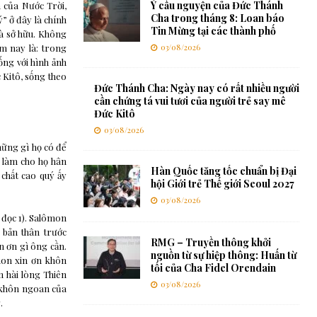
Ý cầu nguyện của Đức Thánh
 của Nước Trời,
Cha trong tháng 8: Loan báo
” ở đây là chính
Tin Mừng tại các thành phố
và sở hữu. Không
ôm nay là: trong
03/08/2026
ống với hình ảnh
 Kitô, sống theo
Đức Thánh Cha: Ngày nay có rất nhiều người
cần chứng tá vui tươi của người trẻ say mê
Đức Kitô
03/08/2026
hững gì họ có để
u làm cho họ hân
Hàn Quốc tăng tốc chuẩn bị Đại
 chất cao quý ấy
hội Giới trẻ Thế giới Seoul 2027
03/08/2026
 đọc 1). Salômon
 bản thân trước
RMG – Truyền thông khởi
 ơn gì ông cần.
nguồn từ sự hiệp thông: Huấn từ
mon xin ơn khôn
tối của Cha Fidel Orendain
 hài lòng Thiên
03/08/2026
ự khôn ngoan của
.