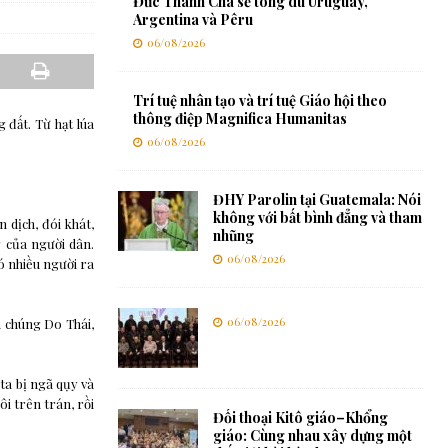
Đức Thánh Cha sẽ tông du Uruguay,
Argentina và Pêru
06/08/2026
Trí tuệ nhân tạo và trí tuệ Giáo hội theo
thông điệp Magnifica Humanitas
 đất. Từ hạt lúa
06/08/2026
ĐHY Parolin tại Guatemala: Nói
không với bất bình đẳng và tham
 dịch, đói khát,
nhũng
g của người dân.
06/08/2026
ó nhiều người ra
06/08/2026
n chúng Do Thái,
ta bị ngã qụy và
i trên trán, rồi
Đối thoại Kitô giáo–Khổng
giáo: Cùng nhau xây dựng một