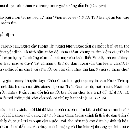
luật được Dân Chúa coi trọng tựa Nguồn Sáng dẫn lối (bài đọc 2).
ho báu chôn trong ruộng” như “Viên ngọc quý”. Nước Trời là một ân ban ca
 kiếm tìm.
yết định
 ra kho báu, người cày ruộng lẫn người buôn ngọc đều đã biết cái gì quan trọ
ột quyết định. Là Kitô hữu, môn đệ Chúa Giêsu, chúng ta tìm kiếm cái gì? Ch
iết chọn lựa giữa những cám dỗ mời mọc của trần thế: ‘Vì thế, anh em đừng lo
 gì, hay mặc gì đây? Tất cả những thứ đó dân ngoại vẫn tìm kiếm…Trước h
 và đức công chính của Người, còn tất cả những thứ kia, Người sẽ thêm cho.” 
ông giáo cũng khuyên dạy: ‘Chúa Giêsu kêu gọi mọi người vào Nước Trời q
nét đặc trưng của việc giảng dạy của Ngài. Qua các dụ ngôn này, Ngài mời
rời, nhưng Ngài cũng đòi hỏi người ta một sự chọn lựa triệt để: để được nướ
 và lời nói không đủ, còn cần phải có những hành vi” (GLCG #546).
uộc phải hy sinh, một khi đã khám phá ra, phải bán tất cả những gì mình có.
uyết liệt, không dễ dàng. Sự từ bỏ theo Chúa Giêsu chính là thái độ dấn thân 
 thấy được giá trị cao quí của Nước Trời, cho nên mới can đảm hy sinh từ bỏ t
bán tất cả để mua cho được mảnh ruộng có kho báu; vị thương gia bán tất c