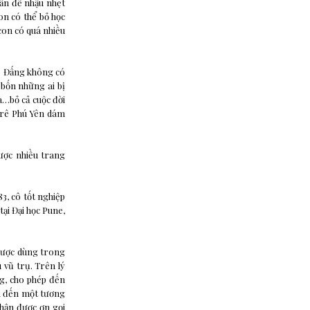
lần để nhậu nhẹt
on có thể bỏ học
con có quá nhiều
eo Đấng không có
 bốn những ai bị
a…bỏ cả cuộc đời
nrê Phú Yên dám
ược nhiều trang
3, cô tốt nghiệp
tại Đại học Pune,
 được dùng trong
 vũ trụ. Trên lý
ng, cho phép đến
ẫn đến một tương
nhận được ơn gọi