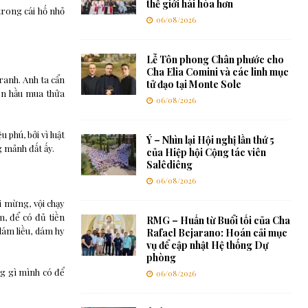
thế giới hài hòa hơn
trong cái hố nhỏ
06/08/2026
Lễ Tôn phong Chân phước cho
Cha Elia Comini và các linh mục
tranh. Anh ta cẩn
tử đạo tại Monte Sole
iền hầu mua thửa
06/08/2026
 phú, bởi vì luật
Ý – Nhìn lại Hội nghị lần thứ 5
g mảnh đất ấy.
của Hiệp hội Cộng tác viên
Salêdiêng
06/08/2026
i mừng, vội chạy
m, để có đủ tiền
RMG – Huấn từ Buổi tối của Cha
dám liều, dám hy
Rafael Bejarano: Hoán cải mục
vụ để cập nhật Hệ thống Dự
phòng
ng gì mình có để
06/08/2026