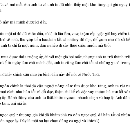
Giavê mở mắt cho anh ta và anh ta đã nhìn thấy một kho tàng quí giá ngay 
ủ:
bò này mà mình được lợi đây.
ủa một ai đó đã chôn dấu, có lẽ từ lâu lắm, vì sợ trộm cắp, giặc giã hay chiến 
i, trở về nhà, thu góp tiền bạc, bán tất cả những đồ đạc, để gom cho đủ số t
ì anh ta chỉ là một nông dân nghèo đi cày thuê cuốc mướn mà thôi.
 mua được thửa ruộng ấy, dù với một giá hơi mắc, nhưng anh ta trở thành triệu
h: kể từ ngày làm chủ mảnh đất, anh ta cũng làm chủ tất cả những gì có tron
u đã lấy chính câu chuyện bình dân này để nói về Nước Trời.
ngôn chính là thái độ của người nông dân: tìm được kho tàng, anh ta rất vu
mọi cách như bán tất cả đồ đạc, thậm chí kể cả việc vay mượn bà con lối xó
 ấy. Hành động của anh ta thật khôn ngoan, nhanh nhẹn và hợp lý. Anh đã 
o tàng quí giá ấy.
gọc quý”: thương gia khi đã khám phá ra viên ngọc quý, đã bán tất cả nhữ
ên ngọc ấy. Đây là một sự lựa chọn đáng ca ngợi và khích lệ.