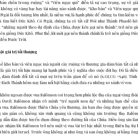
áu chôn trong ruộng” và “Viên ngọc quí” diễn tả sự cao trọng, sự vô giá
, không có vàng bạc hay tài năng nào sánh được. “Kho báu” và ‘Viên ngọc quý
 Ngài là đối tượng lớn nhất, là niềm vui, là hạnh phúc để chúng ta tìm kiếm 
à tìm biết Đức Kitô. Có Ngài, chúng ta có tất cả! Nói như Thánh Phaolô h
 “những người theo dự định của Chúa, được kêu gọi nên thánh”, trở nên gi
ên giống Đức Kitô. Như thế, lời mời gọi nên thánh chính là trở nên giống Đức
 đến Nước Trời.
t giá trị tối thượng
về kho báu và viên ngọc mà người cày ruộng và thương gia dám bán tất cả n
 là giá trị tối hậu mang lại hạnh phúc và ý nghĩa cho cuộc đời họ. Đó là điề
, dám đánh đổi tất cả mọi sự trên trần gian để có nó (x.GLCG #546). Tính
c Sách Thánh hôm nay làm nổi bật bằng cách đưa ra những so sánh ví von.
khôn ngoan được vua Salômon coi trọng hơn phúc lộc thọ của ngai vàng (bài
là Đavít. Salômon nhận rõ mình “trẻ người non dạ” và những hạn chế của
m vua. Salômon được Thiên Chúa yêu thương, ân ban cho ông được quyền xin
xin giàu có, không xin vinh quang và cũng không xin trường thọ. Salô
 dẫn dân được tuyển chọn đúng theo đường lối của Chúa. Điều ông xin làm
c nhậm lời. Salômon trở nên một vị vua tài trí bậc nhất trong thiên hạ. S
i biên giới Israel. Trước ông không ai như ông và sau ông không ai bằng ông