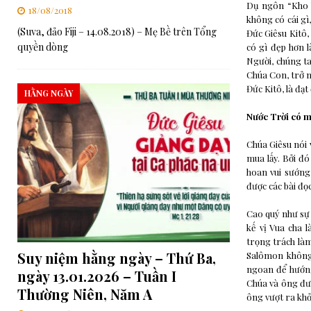
Dụ ngôn “Kho b
18/08/2018
không có cái gì
(Suva, đảo Fiji – 14.08.2018) – Mẹ Bề trên Tổng
Đức Giêsu Kitô,
quyền dòng
có gì đẹp hơn l
Người, chúng ta
Chúa Con, trở n
Đức Kitô, là đạt
HẰNG NGÀY
Nước Trời có mộ
Chúa Giêsu nói 
mua lấy. Bởi đó
hoan vui sướng
được các bài đọ
Cao quý như sự 
kế vị Vua cha 
trọng trách là
Suy niệm hằng ngày – Thứ Ba,
Salômon không 
ngoan để hướng
ngày 13.01.2026 – Tuần I
Chúa và ông đượ
Thường Niên, Năm A
ông vượt ra khỏ