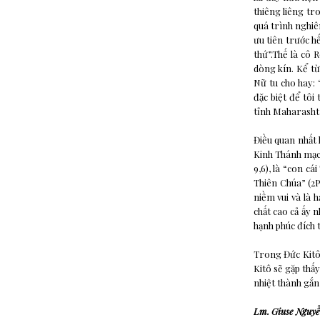
thiêng liêng tr
quá trình nghiê
ưu tiên trước h
thứ”.Thế là cô 
dòng kín. Kể từ 
Nữ tu cho hay:
đặc biệt để tôi
tỉnh Maharashtr
Điều quan nhất 
Kinh Thánh mạc 
9,6), là “con cá
Thiên Chúa” (2P
niềm vui và là 
chất cao cả ấy n
hạnh phúc đích 
Trong Đức Kitô,
Kitô sẽ gặp thấy
nhiệt thành gắn
Lm. Giuse Nguy