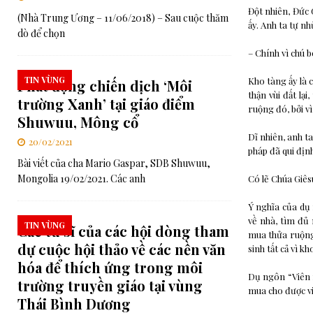
Đột nhiên, Đức 
(Nhà Trung Ương – 11/06/2018) – Sau cuộc thăm
ấy. Anh ta tự nh
dò để chọn
– Chính vì chú 
TIN VÙNG
Kho tàng ấy là c
Phát động chiến dịch ‘Môi
thận vùi đất lạ
trường Xanh’ tại giáo điểm
ruộng đó, bởi v
Shuwuu, Mông cổ
Dĩ nhiên, anh ta
20/02/2021
pháp đã qui địn
Bài viết của cha Mario Gaspar, SDB Shuwuu,
Mongolia 19/02/2021. Các anh
Có lẽ Chúa Giês
Ý nghĩa của dụ 
về nhà, tìm đủ 
TIN VÙNG
Các tu sĩ của các hội dòng tham
mua thửa ruộng
dự cuộc hội thảo về các nền văn
sinh tất cả vì kh
hóa để thích ứng trong môi
Dụ ngôn “Viên n
trường truyền giáo tại vùng
mua cho được vi
Thái Bình Dương