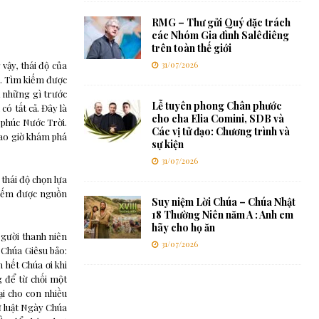
RMG – Thư gửi Quý đặc trách
các Nhóm Gia đình Salêdiêng
trên toàn thế giới
vậy, thái độ của
31/07/2026
g. Tìm kiếm được
ả những gì trước
Lễ tuyên phong Chân phước
có tất cả. Đây là
cho cha Elia Comini, SDB và
phúc Nước Trời.
Các vị tử đạo: Chương trình và
 bao giờ khám phá
sự kiện
31/07/2026
 thái độ chọn lựa
kiếm được nguồn
Suy niệm Lời Chúa – Chúa Nhật
18 Thường Niên năm A : Anh em
hãy cho họ ăn
Người thanh niên
31/07/2026
 Chúa Giêsu bảo:
 hết Chúa ơi khi
 để từ chối một
i cho con nhiều
ữ luật Ngày Chúa