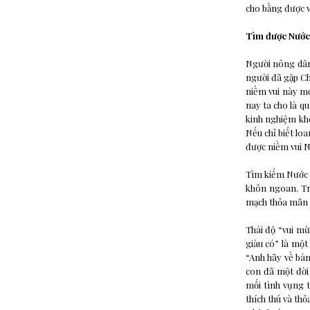
cho bằng được vi
Tìm được Nước 
Người nông dân,
người đã gặp Ch
niềm vui này mớ
nay ta cho là qu
kinh nghiệm kh
Nếu chỉ biết lo
được niềm vui N
Tìm kiếm Nước Tr
khôn ngoan. Tr
mạch thỏa mãn m
Thái độ “vui mừ
giàu có” là một
“Anh hãy về bán
con đã một đời
mối tình vụng 
thích thú và th