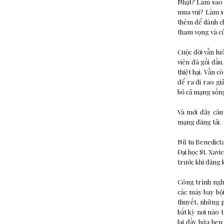
Nhật? Làm sao c
mua vui? Làm s
thêm để dành ch
tham vọng và c
Cuộc đời vẫn lu
viên đá gối đầu
thiệt hại. Vẫn 
để ra đi rao g
bỏ cả mạng số
Và mới đây câu
mạng đăng tải.
Nữ tu Benedicta
Đại học St. Xavi
trước khi đăng 
Công trình nghi
các máy bay bội
thuyết, những 
bất kỳ nơi nào 
lai đầy hứa hẹ