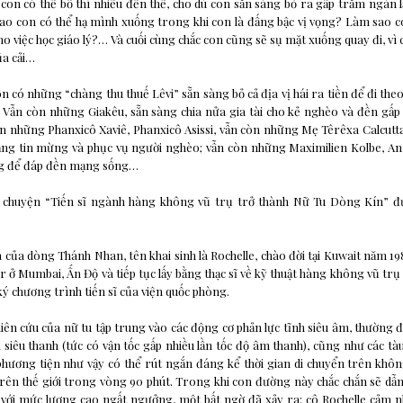
on có thể bố thí nhiều đến thế, cho dù con sẵn sàng bỏ ra gấp trăm ngàn 
ao con có thể hạ mình xuống trong khi con là đấng bậc vị vọng? Làm sao c
o việc học giáo lý?… Và cuối cùng chắc con cũng sẽ sụ mặt xuống quay đi, vì 
ủa cải…
ôn có những “chàng thu thuế Lêvi” sẵn sàng bỏ cả địa vị hái ra tiền để đi th
. Vẫn còn những Giakêu, sẵn sàng chia nửa gia tài cho kẻ nghèo và đền gấp
còn những Phanxicô Xaviê, Phanxicô Asissi, vẫn còn những Mẹ Têrêxa Calcutt
iảng tin mừng và phục vụ người nghèo; vẫn còn những Maximilien Kolbe, A
ng để đáp đền mạng sống…
 chuyện “Tiến sĩ ngành hàng không vũ trụ trở thành Nữ Tu Dòng Kín” đ
 của dòng Thánh Nhan, tên khai sinh là Rochelle, chào đời tại Kuwait năm 198
er ở Mumbai, Ấn Độ và tiếp tục lấy bằng thạc sĩ về kỹ thuật hàng không vũ trụ 
ký chương trình tiến sĩ của viện quốc phòng.
ên cứu của nữ tu tập trung vào các động cơ phản lực tĩnh siêu âm, thường
 siêu thanh (tức có vận tốc gấp nhiều lần tốc độ âm thanh), cũng như các tàu
phương tiện như vậy có thể rút ngắn đáng kể thời gian di chuyển trên khô
trên thế giới trong vòng 90 phút. Trong khi con đường này chắc chắn sẽ d
n với mức lương cao ngất ngưởng, một bất ngờ đã xảy ra: cô Rochelle cảm 