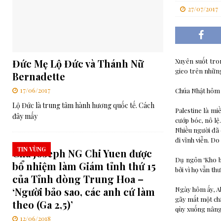
27/07/2017
[ 06/08/2026 ]
RMG – Huấn từ Buổi tối của Cha Rafael Bejarano
[ 03/08/2026 ]
Ý cầu nguyện của Đức Thánh Cha trong tháng 8: 
[ 06/08/2026 ]
Đức Thánh Cha: Truyền thông phải phục vụ công í
Đức Mẹ Lộ Đức và Thánh Nữ
Xuyên suốt tron
gieo trên những
Bernadette
17/06/2017
Chúa Nhật hôm n
Lộ Đức là trung tâm hành hương quốc tế. Cách
Palestine là mi
đây mấy
cướp bóc, nô lệ
Nhiều người đã 
đi vĩnh viễn. D
TIN VÙNG
Cha Joseph NG Chi Yuen được
Dụ ngôn ‘Kho b
bổ nhiệm làm Giám tỉnh thứ 15
bởi vì họ vẫn t
của Tỉnh dòng Trung Hoa –
‘Người bảo sao, các anh cứ làm
Ngày hôm ấy, Ab
gãy mất một châ
theo (Ga 2,5)’
qùy xuống nâng
12/06/2018