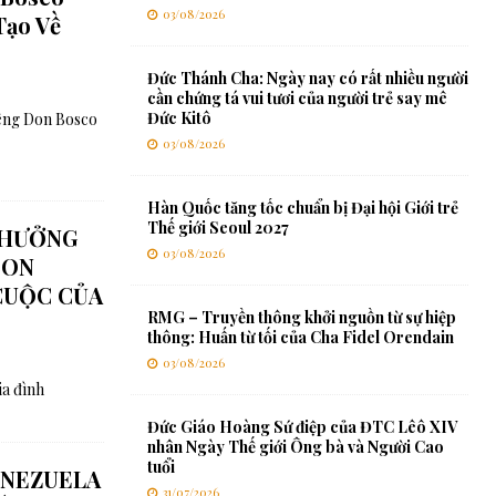
03/08/2026
Tạo Về
Đức Thánh Cha: Ngày nay có rất nhiều người
cần chứng tá vui tươi của người trẻ say mê
Đức Kitô
iêng Don Bosco
03/08/2026
Hàn Quốc tăng tốc chuẩn bị Đại hội Giới trẻ
Thế giới Seoul 2027
 HƯỞNG
03/08/2026
DON
CUỘC CỦA
RMG – Truyền thông khởi nguồn từ sự hiệp
thông: Huấn từ tối của Cha Fidel Orendain
03/08/2026
ia đình
Đức Giáo Hoàng Sứ điệp của ĐTC Lêô XIV
nhân Ngày Thế giới Ông bà và Người Cao
tuổi
ENEZUELA
31/07/2026