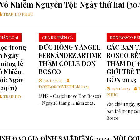
Vô Nhiễm Nguyên Tội: Ngày thứ hai (30/
: Hoán cải mục vụ để cập nhật Hệ thống Dự phòng
MỤC VỤ GIỚI TRẺ
TRAN DO PHUC
Loan báo Tin Mừng tại các thành phố
GIÁO HỘI
ch của gia đình nhân loại
ĐỨC GIÁO HOÀNG
HÂN LOẠI
CHA BỀ TRÊN CẢ
DON BOSCO BẾ
đọc trong
ĐỨC HỒNG Y ÁNGEL
CÁC BẠN 
n Ngày
FERNÁNDEZ ARTIME
BOSCO BẾ
 mừng lễ
THĂM COLLE DON
THAM DỰ 
ô Nhiễm
BOSCO
GIỚI TRẺ T
ội: Ngày
GÒN 2023
30/11/2023
29/11)
DONBOSCOVIETNAM2024
29/11/2023
PHUC
(ANS – Castelnuovo Don Bosco)
TRAN DO
– Ngày 26 tháng 11 năm 2023,
Vào chiều ngày 25
bạn trẻ trong cộ
Bosco
INH ĐẠO GIA ĐÌNH SALÊDIÊNG 2024: MỜI GỌI