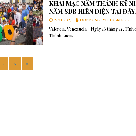
KHAI MẠC NĂM THÁNH KỶ NI
NĂM SDB HIỆN DIỆN TẠI ĐÂY.
22/11/2023
DONBOSCOVIETNAM2024
Valencia, Venezuela – Ngày 18 tháng 11, Tỉnh
Thánh Lucas
…
5
»