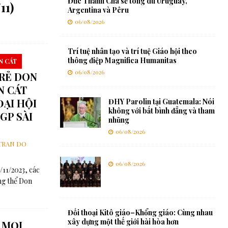
Đức Thánh Cha sẽ tông du Uruguay,
11)
Argentina và Pêru
06/08/2026
Trí tuệ nhân tạo và trí tuệ Giáo hội theo
thông điệp Magnifica Humanitas
N CÁT
06/08/2026
TRẺ DON
N CÁT
ĐẠI HỘI
ĐHY Parolin tại Guatemala: Nói
không với bất bình đẳng và tham
GP SÀI
nhũng
06/08/2026
TRAN DO
06/08/2026
/11/2023, các
ng thể Don
Đối thoại Kitô giáo–Khổng giáo: Cùng nhau
xây dựng một thế giới hài hòa hơn
 MỌI