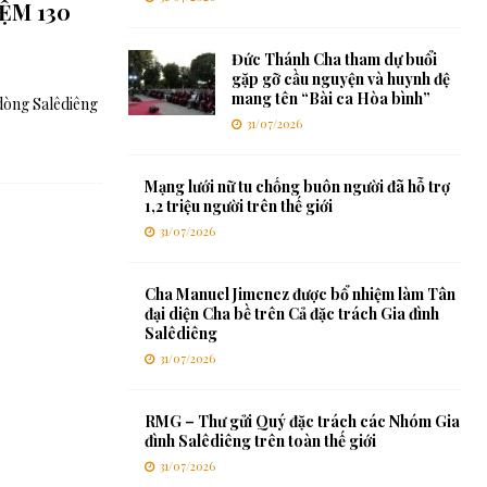
ỆM 130
Đức Thánh Cha tham dự buổi
gặp gỡ cầu nguyện và huynh đệ
mang tên “Bài ca Hòa bình”
 dòng Salêdiêng
31/07/2026
Mạng lưới nữ tu chống buôn người đã hỗ trợ
1,2 triệu người trên thế giới
31/07/2026
Cha Manuel Jimenez được bổ nhiệm làm Tân
đại diện Cha bề trên Cả đặc trách Gia đình
Salêdiêng
31/07/2026
RMG – Thư gửi Quý đặc trách các Nhóm Gia
đình Salêdiêng trên toàn thế giới
31/07/2026