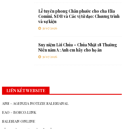
Lễ tuyên phong Chân phước cho cha Elia
Comini, SDB và Các vị tử đạo: Chương trình
và sự kiện
31/07/2026
Suy niệm Lời Chúa – Chúa Nhật 18 Thường
Niên năm A : Anh em hãy cho họ ăn
31/07/2026
LIÊN KẾT WEBSITE
ANS – AGENZIA NOTIZIE SALESIANAL
EAO – BOSCO.LINK
SALESIAN ONLINE