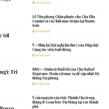
06/08/2026
Lễ Tôn phong Chân phước cho Cha Elia
Comini và các linh mục tử đạo tại Monte
Sole
06/08/2026
 tới
Ý – Nhìn lại Hội nghị lần thứ 5 của Hiệp hội
Cộng tác viên Salêdiêng
06/08/2026
RMG – Huấn từ Buổi tối của Cha Rafael
g): Tri
Bejarano: Hoán cải mục vụ để cập nhật Hệ
thống Dự phòng
06/08/2026
Ý cầu nguyện của Đức Thánh Cha trong
tháng 8: Loan báo Tin Mừng tại các thành
phố
 Bosco