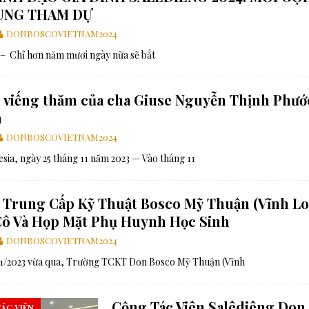
ÙNG THAM DỰ
DONBOSCOVIETNAM2024
– Chỉ hơn năm mươi ngày nữa sẽ bắt
viếng thăm của cha Giuse Nguyễn Thịnh Phước
a
DONBOSCOVIETNAM2024
esia, ngày 25 tháng 11 năm 2023 — Vào tháng 11
Trung Cấp Kỹ Thuật Bosco Mỹ Thuận (Vĩnh Lon
Cô Và Họp Mặt Phụ Huynh Học Sinh
DONBOSCOVIETNAM2024
11/2023 vừa qua, Trường TCKT Don Bosco Mỹ Thuận (Vĩnh
Cộng Tác Viên Salêdiêng Don
TÁC VIÊN