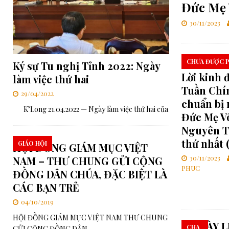
Đức Mẹ 
[ 06/08/2026 ]
RMG – Huấn từ Buổi tối của Cha Rafael Bejarano
30/11/2023
[ 03/08/2026 ]
Ý cầu nguyện của Đức Thánh Cha trong tháng 8: 
[ 06/08/2026 ]
Đức Thánh Cha: Truyền thông phải phục vụ công í
CHƯA ĐƯỢC P
Ký sự Tu nghị Tỉnh 2022: Ngày
Lời kinh 
làm việc thứ hai
Tuần Chí
29/04/2022
chuẩn bị
K’Long 21.04.2022 — Ngày làm việc thứ hai của
Đức Mẹ V
Nguyên T
thứ nhất (
GIÁO HỘI
HỘI ĐỒNG GIÁM MỤC VIỆT
30/11/2023
NAM – THƯ CHUNG GỬI CỘNG
PHUC
ĐỒNG DÂN CHÚA, ĐẶC BIỆT LÀ
CÁC BẠN TRẺ
04/10/2019
HỘI ĐỒNG GIÁM MỤC VIỆT NAM THƯ CHUNG
NGÀY L
CHA
GỬI CỘNG ĐỒNG DÂN