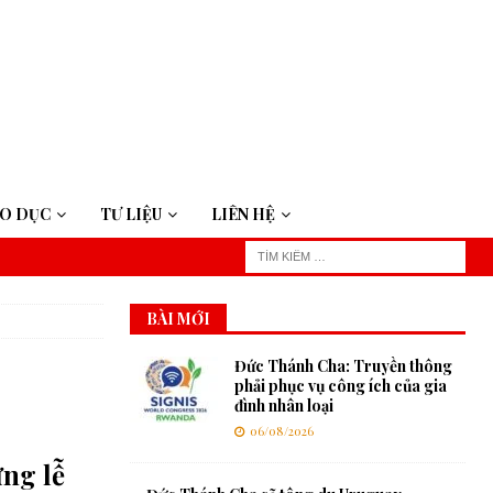
ÁO DỤC
TƯ LIỆU
LIÊN HỆ
BÀI MỚI
Đức Thánh Cha: Truyền thông
phải phục vụ công ích của gia
đình nhân loại
06/08/2026
ng lễ