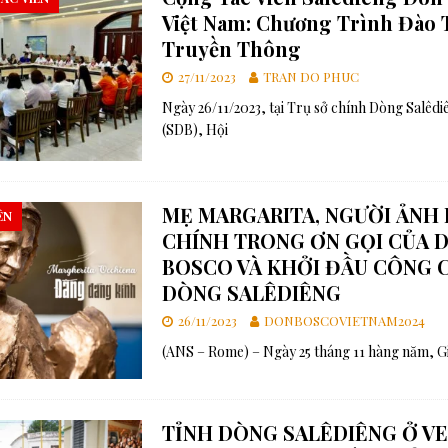
Việt Nam: Chương Trình Đào 
Truyền Thông
27/11/2023
TRAN DO PHUC
Ngày 26/11/2023, tại Trụ sở chính Dòng Salêd
(SDB), Hội
MẸ MARGARITA, NGƯỜI ẢNH
ÊN
CHÍNH TRONG ƠN GỌI CỦA 
BOSCO VÀ KHỞI ĐẦU CÔNG 
DÒNG SALÊDIÊNG
26/11/2023
DONBOSCOVIETNAM2024
(ANS – Rome) – Ngày 25 tháng 11 hàng năm, G
TỈNH DÒNG SALÊDIÊNG Ở V