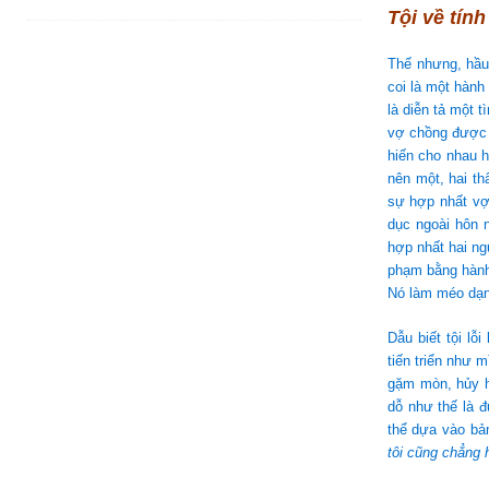
Tội về tín
Thế nhưng, hầu
coi là một hành
là diễn tả một 
vợ chồng được b
hiến cho nhau 
nên một, hai th
sự hợp nhất vợ 
dục ngoài hôn 
hợp nhất hai ng
phạm bằng hành 
Nó làm méo dạng
Dẫu biết tội l
tiến triển như 
gặm mòn, hủy h
dỗ như thế là 
thể dựa vào bả
tôi cũng chẳng h