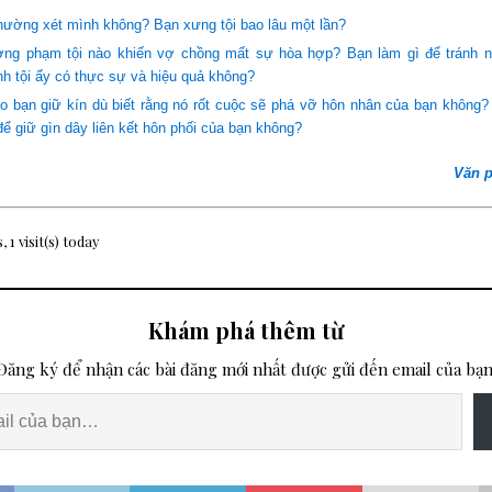
hường xét mình không? Bạn xưng tội bao lâu một lần?
ng phạm tội nào khiến vợ chồng mất sự hòa hợp? Bạn làm gì để tránh nh
nh tội ấy có thực sự và hiệu quả không?
ào bạn giữ kín dù biết rằng nó rốt cuộc sẽ phá vỡ hôn nhân của bạn không
để giữ gìn dây liên kết hôn phối của bạn không?
Văn 
, 1 visit(s) today
Khám phá thêm từ
Đăng ký để nhận các bài đăng mới nhất được gửi đến email của bạn