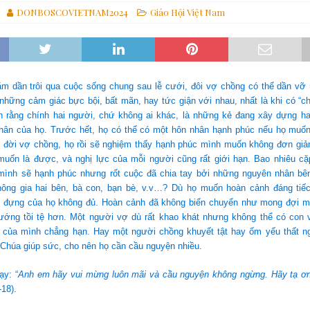
DONBOSCOVIETNAM2024
Giáo Hội Việt Nam
ựng một thế giới hài hòa hơn
GIÁO HỘI
các linh mục tử đạo tại Monte Sole
TIN SDB
 Gợi Ý Của Cha Bề Trên Cả Về Việc “Suy Nghĩ Theo Thánh ý Của Thiên
m dần trôi qua cuộc sống chung sau lễ cưới, đôi vợ chồng có thể dần vỡ
những cảm giác bực bội, bất mãn, hay tức giận với nhau, nhất là khi có “ch
 rằng chính hai người, chứ không ai khác, là những kẻ đang xây dựng ha
hân của họ. Trước hết, họ có thể có một hôn nhân hạnh phúc nếu họ muốn
 đời vợ chồng, họ rồi sẽ nghiệm thấy hạnh phúc mình muốn không đơn giản 
muốn là được, và nghị lực của mỗi người cũng rất giới hạn. Bao nhiêu c
ình sẽ hạnh phúc nhưng rốt cuộc đã chia tay bởi những nguyên nhân bên
thông gia hai bên, bà con, bạn bè, v.v…? Dù họ muốn hoàn cảnh đáng tiếc
 đựng của họ không đủ. Hoàn cảnh đã không biến chuyển như mong đợi mà 
hướng tồi tệ hơn. Một người vợ dù rất khao khát nhưng không thể có con v
ý của mình chẳng hạn. Hay một người chồng khuyết tật hay ốm yếu thất ngh
Chúa giúp sức, cho nên họ cần cầu nguyện nhiều.
ạy: “
Anh em hãy vui mừng luôn mãi và cầu nguyện không ngừng. Hãy tạ ơn
18).