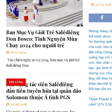
30/03/2018
[ 06/08/2026 ]
Đối thoại Kitô giáo–Khổng giáo: Cùng nhau xây d
[ 06/08/2026 ]
Lễ Tôn phong Chân phước cho Cha Elia Comini và 
[ 07/08/2026 ]
RMG – Công Báo Ban Tổng Cố Vấn Số 448: Những
Ban Mục Vụ Giới Trẻ Salêdiêng
Chúa”
TRUNG ƯƠNG
Những tháng nă
thể tránh được 
Don Bosco: Tĩnh Nguyện Mùa
Họ thường quên
Chay 2024 cho người trẻ
cho cuộc hôn n
18/03/2024
đầu sống chung
xuống hay chỉ 
Vào chiều ngày 16/03/2024, ban mục vụ giới trẻ
ước hôn nhân m
Salêdiêng Don
bạc, gia đình 
nhưng sức chịu
thay đổi theo 
TIN VÙNG
Hai Cộng tác viên Salêdiêng
khỏe tâm-thể l
Đôi bạn cần ơn 
đầu tiên tuyên hứa tại quần đảo
Solomon thuộc Á tỉnh PGS
Thánh Phaolô d
20/08/2018
cảnh
” (
1Tx
5,16-
Vào ngày 05 tháng 08 năm 2018 vừa qua, hai