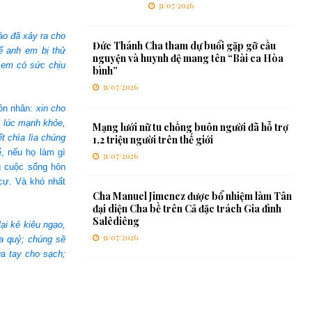
31/07/2026
ào đã xảy ra cho
Đức Thánh Cha tham dự buổi gặp gỡ cầu
ể anh em bị thử
nguyện và huynh đệ mang tên “Bài ca Hòa
 em có sức chịu
bình”
31/07/2026
hôn nhân:
xin cho
y lúc mạnh khỏe,
Mạng lưới nữ tu chống buôn người đã hỗ trợ
t chìa lìa chúng
1,2 triệu người trên thế giới
, nếu họ làm gì
31/07/2026
g cuộc sống hôn
cự. Và khó nhất
Cha Manuel Jimenez được bổ nhiệm làm Tân
đại diện Cha bề trên Cả đặc trách Gia đình
Salêdiêng
ại kẻ kiêu ngạo,
31/07/2026
a quỷ; chúng sẽ
a tay cho sạch;