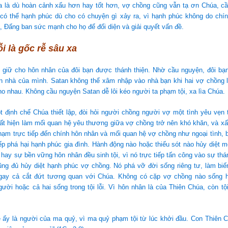
ĩa là dù hoàn cảnh xấu hơn hay tốt hơn, vợ chồng cũng vẫn tạ ơn Chúa, c
có thể hạnh phúc dù cho có chuyện gì xảy ra, vì hạnh phúc không do chí
 Đấng ban sức mạnh cho họ để đối diện và giải quyết vấn đề.
ỗi là gốc rễ sâu xa
 giữ cho hôn nhân của đôi bạn được thánh thiện. Nhờ cầu nguyện, đôi bạ
n nhà của mình. Satan không thể xâm nhập vào nhà bạn khi hai vợ chồng 
o nhau. Không cầu nguyện Satan dễ lôi kéo người ta phạm tội, xa lìa Chúa.
 định chế Chúa thiết lập, đòi hỏi người chồng người vợ một tình yêu vẹn 
uất hiện làm mối quan hệ yêu thương giữa vợ chồng trở nên khó khăn, và xấu 
 phạm trực tiếp đến chính hôn nhân và mối quan hệ vợ chồng như ngoại tình, bấ
iếp phá hại hạnh phúc gia đình. Hành động nào hoặc thiếu sót nào hủy diệt m
hay sự bền vững hôn nhân đều sinh tội, vì nó trực tiếp tấn công vào sự thá
cũng đủ hủy diệt hạnh phúc vợ chồng. Nó phá vỡ đời sống riêng tư, làm bi
ngay cả cắt đứt tương quan với Chúa. Không có cặp vợ chồng nào sống
gười hoặc cả hai sống trong tội lỗi. Vì hôn nhân là của Thiên Chúa, còn tội
ẻ ấy là người của ma quỷ, vì ma quỷ phạm tội từ lúc khởi đầu. Con Thiên C