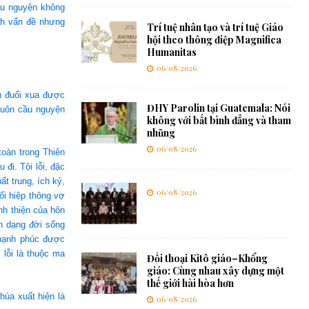
ầu nguyện không
nh vấn đề nhưng
Trí tuệ nhân tạo và trí tuệ Giáo
hội theo thông điệp Magnifica
Humanitas
06/08/2026
n đuổi xua được
ĐHY Parolin tại Guatemala: Nói
luôn cầu nguyện
không với bất bình đẳng và tham
nhũng
06/08/2026
toàn trong Thiên
đi. Tội lỗi, đặc
t trung, ích kỷ,
06/08/2026
ối hiệp thông vợ
nh thiện của hôn
ến dạng đời sống
 hạnh phúc được
 lỗi là thuộc ma
Đối thoại Kitô giáo–Khổng
giáo: Cùng nhau xây dựng một
thế giới hài hòa hơn
húa xuất hiện là
06/08/2026