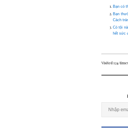
Bạn có t
Bạn thườ
Cách trá
Có tội n
hết sức 
Visited 124 times