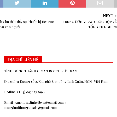
NEXT
 Cha thúc đẩy sự ‘chuẩn bị tích cực
TRUNG ƯƠNG: CÁC CUỘC HỌP VỀ
 vụ con người’
TỔNG TU NGHỊ 28
ĐỊA CHỈ LIÊN HỆ
TỈNH DÒNG THÁNH GIOAN BOSCO VIỆT NAM
Địa chỉ: 31 Đường số 2, Khu phố 8, phường Linh Xuân, HCM, Việt Nam
Hotline: (+84) 093.123.2994
Email: vanphongtinhsdbvn@gmail.com /
mangluoithongtinsdb@gmail.com