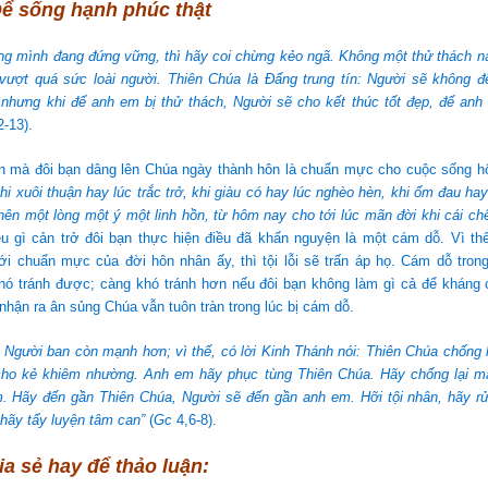
Để sống hạnh phúc thật
ởng mình đang đứng vững, thì hãy coi chừng kẻo ngã. Không một thử thách n
vượt quá sức loài người. Thiên Chúa là Đấng trung tín: Người sẽ không đ
 nhưng khi để anh em bị thử thách, Người sẽ cho kết thúc tốt đẹp, để anh
-13).
n mà đôi bạn dâng lên Chúa ngày thành hôn là chuẩn mực cho cuộc sống 
hi xuôi thuận hay lúc trắc trở, khi giàu có hay lúc nghèo hèn, khi ốm đau ha
ên một lòng một ý một linh hồn, từ hôm nay cho tới lúc mãn đời khi cái chế
u gì cản trở đôi bạn thực hiện điều đã khấn nguyện là một cám dỗ. Vì thế
i chuẩn mực của đời hôn nhân ấy, thì tội lỗi sẽ trấn áp họ. Cám dỗ tron
khó tránh được; càng khó tránh hơn nếu đôi bạn không làm gì cả để kháng 
 nhận ra ân sủng Chúa vẫn tuôn tràn trong lúc bị cám dỗ.
Người ban còn mạnh hơn; vì thế, có lời Kinh Thánh nói: Thiên Chúa chống l
ho kẻ khiêm nhường. Anh em hãy phục tùng Thiên Chúa. Hãy chống lại m
. Hãy đến gần Thiên Chúa, Người sẽ đến gần anh em. Hỡi tội nhân, hãy rử
 hãy tẩy luyện tâm can”
(
Gc
4,6-8).
ia sẻ hay để thảo luận: