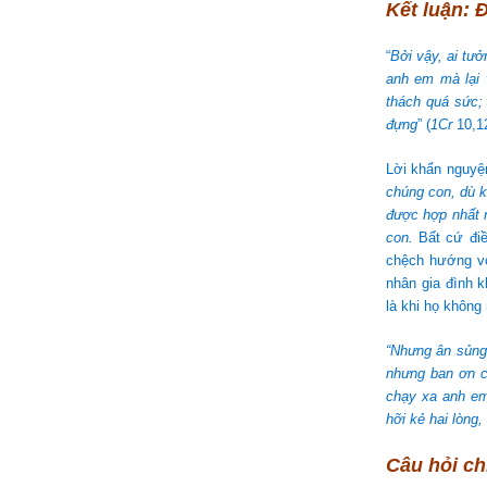
Kết luận: 
“
Bởi vậy, ai tư
anh em mà lại 
thách quá sức;
đựng
” (
1Cr
10,12
Lời khẩn nguyệ
chúng con, dù k
được hợp nhất n
con.
Bất cứ điề
chệch hướng vớ
nhân gia đình 
là khi họ không
“Nhưng ân sủng 
nhưng ban ơn c
chạy xa anh em
hỡi kẻ hai lòng,
Câu hỏi ch