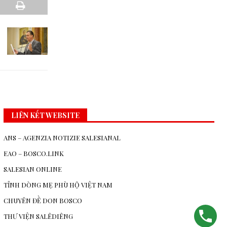
LIÊN KẾT WEBSITE
ANS – AGENZIA NOTIZIE SALESIANAL
EAO – BOSCO.LINK
SALESIAN ONLINE
TỈNH DÒNG MẸ PHÙ HỘ VIỆT NAM
CHUYÊN ĐỀ DON BOSCO
THƯ VIỆN SALÊDIÊNG