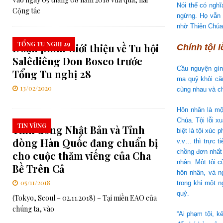
Nói thế có ngh
Cộng tác
ngừng. Họ vẫn 
nhờ Thiên Chúa,
TỔNG TU NGHỊ 29
Đoạn phim Giới thiệu về Tu hội
Chính tội l
Salêdiêng Don Bosco trước
Cầu nguyện gìn
Tổng Tu nghị 28
ma quỷ khỏi că
13/02/2020
cùng nhau và ch
Hôn nhân là một
Chúa. Tội lỗi x
TIN VÙNG
Tỉnh dòng Nhật Bản và Tỉnh
biệt là tội xúc
dòng Hàn Quốc đang chuẩn bị
v.v… thì trực t
chồng đơn nhất 
cho cuộc thăm viếng của Cha
nhân. Một tội 
Bề Trên Cả
hôn nhân, và 
05/11/2018
trong khi một n
quỷ.
(Tokyo, Seoul – 02.11.2018) – Tại miền EAO của
chúng ta, vào
“Ai phạm tội, k