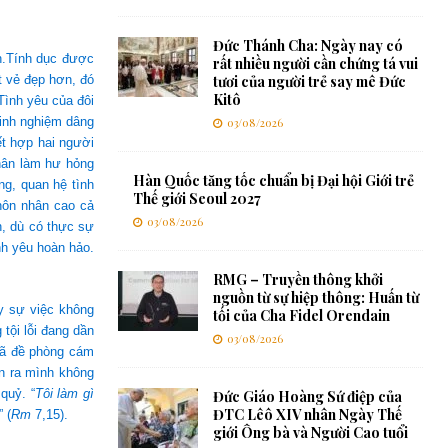
Đức Thánh Cha: Ngày nay có
h.Tính dục được
rất nhiều người cần chứng tá vui
t vẻ đẹp hơn, đó
tươi của người trẻ say mê Đức
Kitô
Tình yêu của đôi
kinh nghiệm dâng
03/08/2026
ết hợp hai người
nhân làm hư hỏng
Hàn Quốc tăng tốc chuẩn bị Đại hội Giới trẻ
ng, quan hệ tình
Thế giới Seoul 2027
hôn nhân cao cả
03/08/2026
n, dù có thực sự
nh yêu hoàn hảo.
RMG – Truyền thông khởi
nguồn từ sự hiệp thông: Huấn từ
ấy sự việc không
tối của Cha Fidel Orendain
tội lỗi đang dần
03/08/2026
đã đề phòng cám
ận ra mình không
quỷ. “
Tôi làm gì
Đức Giáo Hoàng Sứ điệp của
ĐTC Lêô XIV nhân Ngày Thế
” (
Rm
7,15).
giới Ông bà và Người Cao tuổi