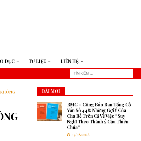
ÁO DỤC
TƯ LIỆU
LIÊN HỆ
BÀI MỚI
N KHÔNG
RMG – Công Báo Ban Tổng Cố
Vấn Số 448: Những Gợi Ý Của
HÔNG
Cha Bề Trên Cả Về Việc “Suy
Nghĩ Theo Thánh ý Của Thiên
Chúa”
07/08/2026