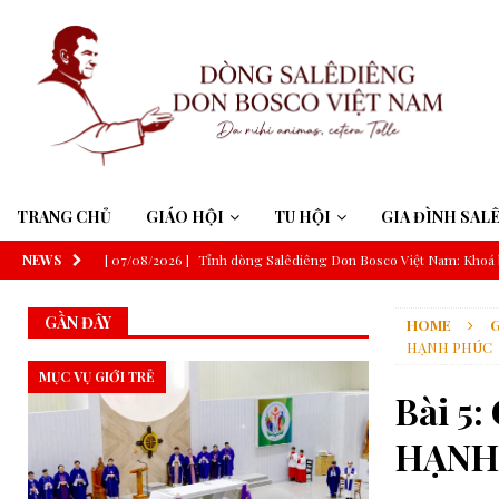
TRANG CHỦ
GIÁO HỘI
TU HỘI
GIA ĐÌNH SAL
NEWS
[ 07/08/2026 ]
Tỉnh dòng Salêdiêng Don Bosco Việt Nam: Khoá 
[ 07/08/2026 ]
Suy niệm Lời Chúa – Chúa Nhật 19 Thường niên 
GẦN ĐÂY
HOME
G
[ 06/08/2026 ]
Đức Thánh Cha: Truyền thông phải phục vụ công í
HẠNH PHÚC
[ 06/08/2026 ]
Đức Thánh Cha sẽ tông du Uruguay, Argentina v
MỤC VỤ GIỚI TRẺ
Bài 5
[ 06/08/2026 ]
Trí tuệ nhân tạo và trí tuệ Giáo hội theo thông đ
HẠNH
[ 06/08/2026 ]
ĐHY Parolin tại Guatemala: Nói không với bất b
[ 06/08/2026 ]
GIÁO HỘI