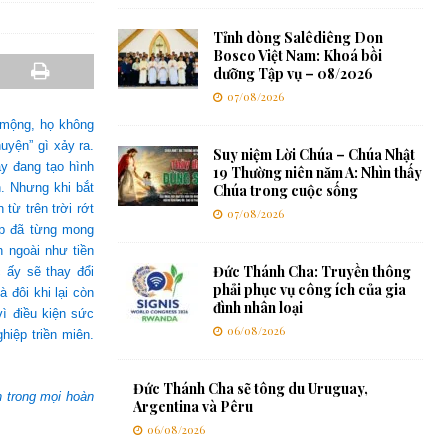
Tỉnh dòng Salêdiêng Don
Bosco Việt Nam: Khoá bồi
dưỡng Tập vụ – 08/2026
07/08/2026
 mộng, họ không
uyện” gì xảy ra.
Suy niệm Lời Chúa – Chúa Nhật
y đang tạo hình
19 Thường niên năm A: Nhìn thấy
. Nhưng khi bắt
Chúa trong cuộc sống
từ trên trời rớt
07/08/2026
ặp đã từng mong
 ngoài như tiền
Đức Thánh Cha: Truyền thông
 ấy sẽ thay đổi
phải phục vụ công ích của gia
đôi khi lại còn
đình nhân loại
ì điều kiện sức
06/08/2026
iệp triền miên.
Đức Thánh Cha sẽ tông du Uruguay,
 trong mọi hoàn
Argentina và Pêru
06/08/2026