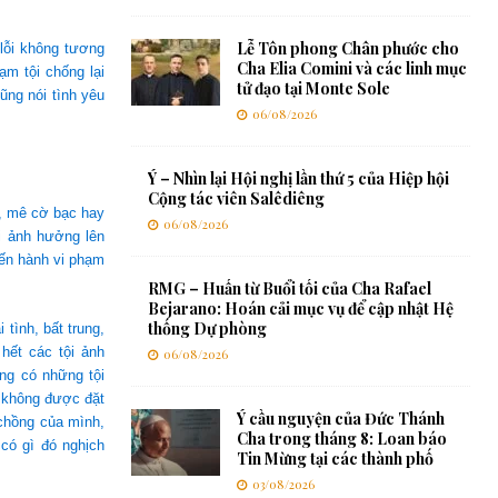
Lễ Tôn phong Chân phước cho
 lỗi không tương
Cha Elia Comini và các linh mục
ạm tội chống lại
tử đạo tại Monte Sole
ũng nói tình yêu
06/08/2026
Ý – Nhìn lại Hội nghị lần thứ 5 của Hiệp hội
Cộng tác viên Salêdiêng
, mê cờ bạc hay
06/08/2026
ỗi ảnh hưởng lên
đến hành vi phạm
RMG – Huấn từ Buổi tối của Cha Rafael
Bejarano: Hoán cải mục vụ để cập nhật Hệ
thống Dự phòng
tình, bất trung,
hết các tội ảnh
06/08/2026
ng có những tội
a không được đặt
Ý cầu nguyện của Đức Thánh
chồng của mình,
Cha trong tháng 8: Loan báo
 có gì đó nghịch
Tin Mừng tại các thành phố
03/08/2026