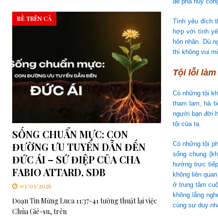
để phá hủy công
BỀ TRÊN CẢ
Tình yêu đích t
hợp với tình yê
hôn nhân. Dù ng
thì không vui mừ
Tội lỗi làm
Có những tội k
tham lam, hà ti
người bạn đời h
tội của ta.
SỐNG CHUẨN MỰC: CON
ĐƯỜNG ƯU TUYỂN DẪN ĐẾN
Có những tội ph
sống chung (kh
ĐỨC ÁI – SỨ ĐIỆP CỦA CHA
hưởng trực tiế
FABIO ATTARD, SDB
không liên quan
ở trung tâm cu
03/03/2026
không lắng ngh
Đoạn Tin Mừng Luca 11:37-41 tường thuật lại việc
cùng sự duy nhấ
Chúa Giê-su, trên