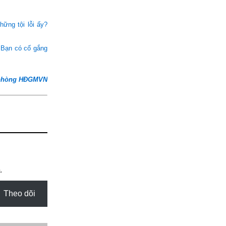
ững tội lỗi ấy?
? Bạn có cố gắng
phòng HĐGMVN
.
Theo dõi