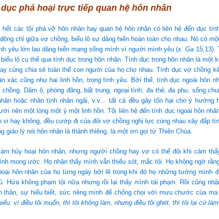
h dục phá hoại trực tiếp quan hệ hôn nhân
 hết các tội phá vỡ hôn nhân hay quan hệ hôn nhân có liên hệ đến dục tín
 động chỉ giữa vợ chồng, biểu lộ sự dâng hiến hoàn toàn cho nhau. Nó có mộ
tình yêu lớn lao dâng hiến mạng sống mình vì người mình yêu (x.
Ga
15,13). 
iểu lộ cụ thể qua tính dục trong hôn nhân. Tính dục trong hôn nhân là một 
hay cùng chia sẻ toàn thể con người của họ cho nhau. Tính dục vợ chồng k
ân xác cũng như hai linh hồn, trong tình yêu. Bởi thế, tính dục ngoài hôn 
chồng. Dâm ô, phóng đãng, bất trung, ngoại tình, đa thê, đa phu, sống chu
nhân hoặc nhân tình nhân ngãi, v.v… tất cả đều gây tổn hại cho ý hướng 
ười nên một lòng một ý một linh hồn. Tội liên hệ đến tính dục ngoài hôn nhâ
vi hay không, đều cướp đi của đôi vợ chồng nghị lực cùng nhau xây đắp tì
 giáo lý nói hôn nhân là thánh thiêng, là một ơn gọi từ Thiên Chúa.
ỗi làm hủy hoại hôn nhân, nhưng người chồng hay vợ có thể đôi khi cảm th
mình mong ước. Họ nhận thấy mình vẫn thiếu sót, mắc tội. Họ không ngờ rằng 
oại hôn nhân của họ từng ngày bởi lẽ trong khi đó họ những tưởng mình 
đủ. Hứa không phạm tội nữa nhưng rồi lại thấy mình tái phạm. Rồi cũng nh
n thân, sự hiểu biết, sức riêng mình để chống chọi với mưu chước của ma 
iểu: vì điều tôi muốn, thì tôi không làm, nhưng điều tôi ghét, thì tôi lại cứ làm