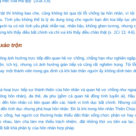
 việc của ma quỷ” (1Ga 3,8).
hật thì không bao che, cũng không bỏ qua tội lỗi chống lại hôn nhân, vì tội
u. Tình yêu không thể là lý do dung túng cho người bạn đời kia tiếp tục ph
ười ta có nói tình yêu phải nhẫn nại, nhân hậu, không ghen tương, nhưng c
ng khi thấy điều bất chính và chỉ vui khi thấy điều chân thật (x.
1Cr
13, 4-6).
 xáo trộn
hông ảnh hưởng trực tiếp đến quan hệ vợ chồng, chẳng hạn như nghiện ngập
ện, ích kỷ, nhưng có ảnh hưởng gián tiếp và cũng rất nghiêm trọng. Tội l
ay một thành viên trong gia đình cả khi bản thân người ấy không dính bén 
á hoại trực tiếp sự thánh thiện của hôn nhân và quan hệ vợ chồng như ngoại 
ông hôn nhân), đa thê, đa phu (gồm cả quan hệ đồng tính luyến ái). Hầu 
p đến hôn nhân có liên quan đến các hành vi tính dục bất chính. Nhưng cũ
 đến tính dục nhưng phá hoại hôn nhân. Đó là khi trong hôn nhân Thiên Chú
ộc sống, hai người coi thường hoặc thiếu dấn thân sống chức phận vợ hay 
e nhau, làm cha làm mẹ thiếu trách nhiệm, đặt những thứ ưu tiên sai lạc,
t bất khả phân ly của hôn nhân hợp pháp.