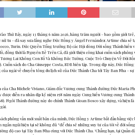
 Vào Thứ Bảy, ngày 13 tháng 6 năm 2026, hàng trăm người – bao gồm giới trẻ, 
c nữ tu – đã say sưa lắng nghe Đức Hồng y Ángel Fernández Artime chia sẻ 
docco, Turin. Đức Quyền Tổng trưởng Bộ các Hội dòng Đời sống Thánh hiến v
ồ, đồng thời là Nguyên Bề Trên Cả, đã giới thiệu công khai cuốn sách phỏng 
Tương Lai Không Con Số Và Không Bức Tường. Cuộc Trò Chuyện Về Đời Số
. Cuốn sách do Cha Giuseppe Costa, SDB biên tập. Trong dịp này, Đức Hồng 
của ngài về chuyến tông du lịch sử của Đức Thánh Cha tới Tây Ban Nha – sự
ích của Cha Michele Viviano, Giám đốc Vương cung Thánh đường Đức Maria P
ày được diễn ra nhân dịp kỷ niệm 158 năm ngày Cung hiến Vương cung Thánh
8). Ngôi Thánh đường này do chính Thánh Gioan Bosco xây dựng, và hiện là n
gài.
 sách phỏng vấn mới xuất bản của mình, Đức Hồng y Artime bắt đầu bằng việc 
 ngắn ngủi hiện tại sẽ không đủ “để chia sẻ những suy tư của tôi về đời sống 
ường độ cao tại Tây Ban Nha cùng với Đức Thánh Cha. ‘Chẳng hạn, tại Quần đ