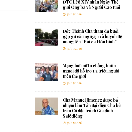
ĐTC Lêô XIV nhân Ngày Thế
giới Ông bà và Người Cao tuổi
31/07/2026
Đức Thánh Cha tham dự buổi
gặp gỡ cầu nguyện và huynh đệ
mang tên “Bài ca Hòa bình”
31/07/2026
Mạng lưới nữ tu chống buôn
người đã hỗ trợ 1,2 triệu người
trên thế giới
31/07/2026
Cha Manuel Jimenez được bổ
nhiệm làm Tân đại diện Cha bề
trên Cả đặc trách Gia đình
Salêdiêng
31/07/2026