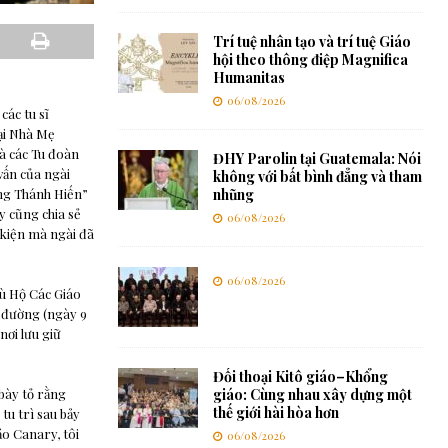
Trí tuệ nhân tạo và trí tuệ Giáo
hội theo thông điệp Magnifica
Humanitas
06/08/2026
các tu sĩ
tại Nhà Mẹ
à các Tu đoàn
ĐHY Parolin tại Guatemala: Nói
vấn của ngài
không với bất bình đẳng và tham
ng Thánh Hiến”
nhũng
y cũng chia sẻ
06/08/2026
 kiện mà ngài đã
06/08/2026
hù Hộ Các Giáo
 đường (ngày 9
ơi lưu giữ
Đối thoại Kitô giáo–Khổng
bày tỏ rằng
giáo: Cùng nhau xây dựng một
thế giới hài hòa hơn
tu trì sau bảy
ảo Canary, tôi
06/08/2026