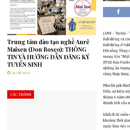
(ANS – Turin) –
Salêdiêng và cá
Trung tâm đào tạo nghề Anrê
Salêdiêng ở Val
Maisen (Don Bosco): THÔNG
Đời sống Tông đ
TIN VÀ HƯỚNG DẪN ĐĂNG KÝ
mang tên “Một 
(NXB San Paolo)
TUYỂN SINH
những ấn tượng 
31/08/2023
cùng tháp tùng.
Như lời giải th
Hữu, sự kiện n
CÁC THÁNH
tháng 6 năm 186
thánh tích của n
Khởi đi từ cuốn
khoảng thời gian
ngày làm việc c