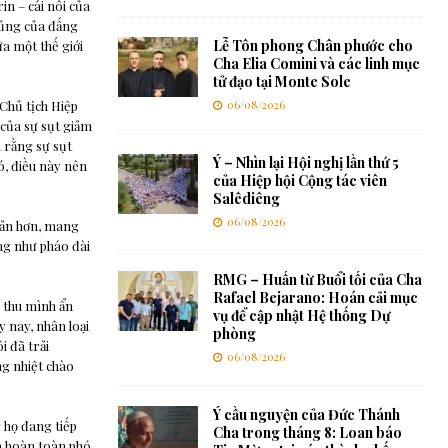
in – cái nôi của
 sủng của đấng
Lễ Tôn phong Chân phước cho
ữa một thế giới
Cha Elia Comini và các linh mục
tử đạo tại Monte Sole
 Chủ tịch Hiệp
06/08/2026
 của sự sụt giảm
 rằng sự sụt
Ý – Nhìn lại Hội nghị lần thứ 5
ó, điều này nên
của Hiệp hội Cộng tác viên
Salêdiêng
06/08/2026
iản hơn, mang
ống như pháo đài
RMG – Huấn từ Buổi tối của Cha
Rafael Bejarano: Hoán cải mục
c thu mình ẩn
vụ để cập nhật Hệ thống Dự
 nay, nhân loại
phòng
i đã trải
06/08/2026
g nhiệt chào
Ý cầu nguyện của Đức Thánh
g họ đang tiếp
Cha trong tháng 8: Loan báo
và hoàn toàn phó