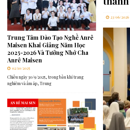
thành 
[ 06/08/2026 ]
Đối thoại Kitô giáo–Khổng giáo: Cùng nhau xây d
[ 06/08/2026 ]
Lễ Tôn phong Chân phước cho Cha Elia Comini và 
23/06/2026
[ 07/08/2026 ]
RMG – Công Báo Ban Tổng Cố Vấn Số 448: Những
Trung Tâm Đào Tạo Nghề Anrê
Chúa”
TRUNG ƯƠNG
Maisen Khai Giảng Năm Học
2025-2026 Và Tưởng Nhớ Cha
Anrê Maisen
02/10/2025
Chiều ngày 30/9/2025, trong bầu khí trang
nghiêm và ấm áp, Trung
AN RÊ MAI SEN