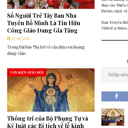
thác vào Thiên 
lớn lao, ngay cả 
Số Người Trẻ Tây Ban Nha
Tuyên Bố Mình Là Tín Hữu
Ban Truyền th
Visited 21 times,
Công Giáo Đang Gia Tăng
27/05/2025
Trong bài báo “Sự trở về của đứa con hoang
đàng: Giáo
VĂN KIỆN GIÁO HỘI
Thông tri của Bộ Phụng Tự và
Kỷ luật các Bí tích về lễ kính