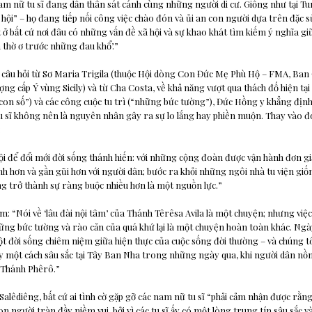
am nữ tu sĩ đang dấn thân sát cánh cùng những người di cư. Giống như tại Tur
ã hội” – họ đang tiếp nối công việc chào đón và ủi an con người dựa trên đặc
t ở bất cứ nơi đâu có những vấn đề xã hội và sự khao khát tìm kiếm ý nghĩa gi
 thờ ơ trước những đau khổ’.”
lời câu hỏi từ Sơ Maria Trigila (thuộc Hội dòng Con Đức Mẹ Phù Hộ – FMA, Ban
ng cấp Ý vùng Sicily) và từ Cha Costa, về khả năng vượt qua thách đố hiện tại
con số”) và các công cuộc tu trì (“những bức tường”), Đức Hồng y khẳng định
u sĩ không nên là nguyên nhân gây ra sự lo lắng hay phiền muộn. Thay vào đ
:
i để đổi mới đời sống thánh hiến: với những cộng đoàn được vận hành đơn g
nh hơn và gần gũi hơn với người dân; bước ra khỏi những ngôi nhà tu viện gi
g trở thành sự ràng buộc nhiều hơn là một nguồn lực.”
êm: “Nói về ‘lâu đài nội tâm’ của Thánh Têrêsa Avila là một chuyện; nhưng việ
ững bức tường và rào cản của quá khứ lại là một chuyện hoàn toàn khác. Ngày
t đời sống chiêm niệm giữa hiện thực của cuộc sống đời thường – và chúng tô
 một cách sâu sắc tại Tây Ban Nha trong những ngày qua, khi người dân nồn
 Thánh Phêrô.”
Salêdiêng, bất cứ ai tình cờ gặp gỡ các nam nữ tu sĩ “phải cảm nhận được rằn
n người tràn đầy niềm vui, bởi vì các tu sĩ ấy có một lòng trung tín sâu sắc 