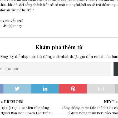
Chúa: khi đó, đời sống thánh hiến sẽ có một tương lai, bởi nó sẽ trở thành n
đối với các thế hệ trẻ.”
ông chuyển ngữ
 1 visit(s) today
Khám phá thêm từ
Đăng ký để nhận các bài đăng mới nhất được gửi đến email của bạn
PREVIOUS
NEXT
Đại Hội Cựu Học Viên Và Những
Tổng thống Peru: Đức Thánh Cha có
Người Bạn Don Bosco Lần Thứ VI
ý định viếng thăm Peru vào cuối