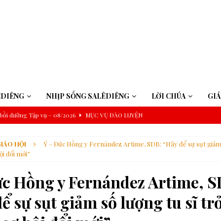
ÊDIÊNG
NHỊP SỐNG SALÊDIÊNG
LỜI CHÚA
GI
bồi dưỡng Tập vụ – 08/2026
MỤC VỤ ĐÀO LUYỆN
năm A: Nhìn thấy Chúa trong cuộc sống
CHÚA NHẬT
IÁO HỘI
Ý – Đức Hồng y Fernández Artime, SDB: “Hãy để sự sụt giảm 
ch của gia đình nhân loại
ĐỨC GIÁO HOÀNG
ội đổi mới”
à Pêru
ĐỨC GIÁO HOÀNG
ức Hồng y Fernández Artime, S
iệp Magnifica Humanitas
GIÁO HỘI
ể sự sụt giảm số lượng tu sĩ tr
ình đẳng và tham nhũng
GIÁO HỘI