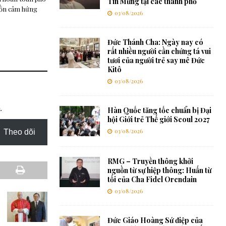
Tin Mừng tại các thành phố
guồn cảm hứng
03/08/2026
Đức Thánh Cha: Ngày nay có
rất nhiều người cần chứng tá vui
tươi của người trẻ say mê Đức
Kitô
03/08/2026
.
Hàn Quốc tăng tốc chuẩn bị Đại
hội Giới trẻ Thế giới Seoul 2027
03/08/2026
Theo dõi
RMG – Truyền thông khởi
nguồn từ sự hiệp thông: Huấn từ
tối của Cha Fidel Orendain
03/08/2026
Đức Giáo Hoàng Sứ điệp của