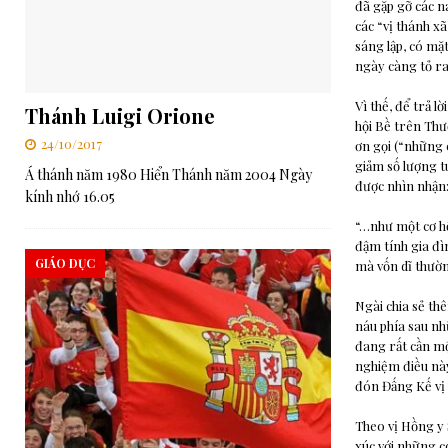
đã gặp gỡ các n
các “vị thánh x
sáng lập, có mặ
ngày càng tỏ ra
Vì thế, để trả 
Thánh Luigi Orione
hội Bề trên Thượ
24/10/2017
ơn gọi (“những 
giảm số lượng t
Á thánh năm 1980 Hiển Thánh năm 2004 Ngày
được nhìn nhận
kính nhớ 16.05
“…như một cơ hộ
đậm tính gia đì
GIÁO DỤC
mà vốn dĩ thườn
Ngài chia sẻ th
náu phía sau nh
đang rất cần mộ
nghiệm điều này
đón Đấng Kế vị
Theo vị Hồng y 
xúc với những co