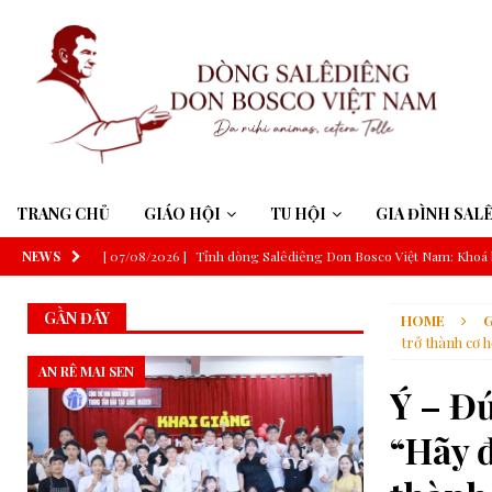
TRANG CHỦ
GIÁO HỘI
TU HỘI
GIA ĐÌNH SAL
NEWS
[ 07/08/2026 ]
Tỉnh dòng Salêdiêng Don Bosco Việt Nam: Khoá 
[ 07/08/2026 ]
Suy niệm Lời Chúa – Chúa Nhật 19 Thường niên 
GẦN ĐÂY
HOME
G
[ 06/08/2026 ]
Đức Thánh Cha: Truyền thông phải phục vụ công í
trở thành cơ h
[ 06/08/2026 ]
Đức Thánh Cha sẽ tông du Uruguay, Argentina v
AN RÊ MAI SEN
Ý – Đ
[ 06/08/2026 ]
Trí tuệ nhân tạo và trí tuệ Giáo hội theo thông đ
“Hãy đ
[ 06/08/2026 ]
ĐHY Parolin tại Guatemala: Nói không với bất b
[ 06/08/2026 ]
GIÁO HỘI