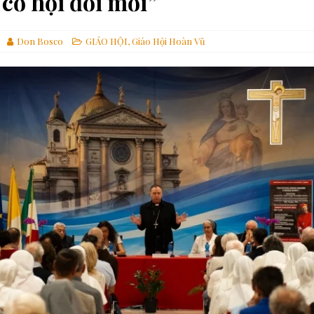
cơ hội đổi mới”
ựng một thế giới hài hòa hơn
GIÁO HỘI
các linh mục tử đạo tại Monte Sole
TIN SDB
Don Bosco
GIÁO HỘI
,
Giáo Hội Hoàn Vũ
 Gợi Ý Của Cha Bề Trên Cả Về Việc “Suy Nghĩ Theo Thánh ý Của Thiên