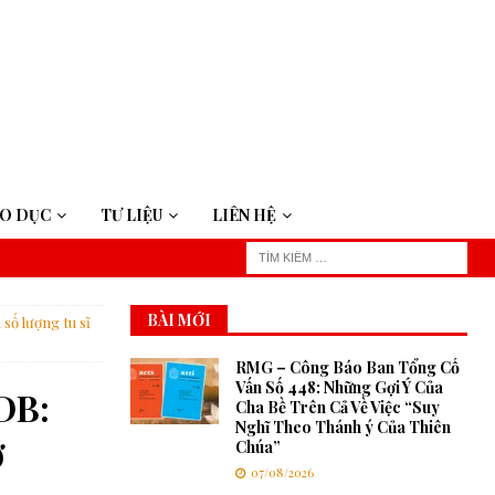
ÁO DỤC
TƯ LIỆU
LIÊN HỆ
BÀI MỚI
số lượng tu sĩ
RMG – Công Báo Ban Tổng Cố
Vấn Số 448: Những Gợi Ý Của
DB:
Cha Bề Trên Cả Về Việc “Suy
Nghĩ Theo Thánh ý Của Thiên
ở
Chúa”
07/08/2026