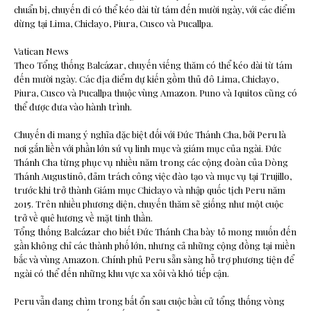
chuẩn bị, chuyến đi có thể kéo dài từ tám đến mười ngày, với các điểm
dừng tại Lima, Chiclayo, Piura, Cusco và Pucallpa.
Vatican News
Theo Tổng thống Balcázar, chuyến viếng thăm có thể kéo dài từ tám
đến mười ngày. Các địa điểm dự kiến gồm thủ đô Lima, Chiclayo,
Piura, Cusco và Pucallpa thuộc vùng Amazon. Puno và Iquitos cũng có
thể được đưa vào hành trình.
Chuyến đi mang ý nghĩa đặc biệt đối với Đức Thánh Cha, bởi Peru là
nơi gắn liền với phần lớn sứ vụ linh mục và giám mục của ngài. Đức
Thánh Cha từng phục vụ nhiều năm trong các cộng đoàn của Dòng
Thánh Augustinô, đảm trách công việc đào tạo và mục vụ tại Trujillo,
trước khi trở thành Giám mục Chiclayo và nhập quốc tịch Peru năm
2015. Trên nhiều phương diện, chuyến thăm sẽ giống như một cuộc
trở về quê hương về mặt tinh thần.
Tổng thống Balcázar cho biết Đức Thánh Cha bày tỏ mong muốn đến
gần không chỉ các thành phố lớn, nhưng cả những cộng đồng tại miền
bắc và vùng Amazon. Chính phủ Peru sẵn sàng hỗ trợ phương tiện để
ngài có thể đến những khu vực xa xôi và khó tiếp cận.
Peru vẫn đang chìm trong bất ổn sau cuộc bầu cử tổng thống vòng