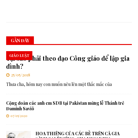
H
ô
GẦN ĐÂY
GIÁO LUẬT
Tại sao phải theo đạo Công giáo để lập gia
đình?
25/05/2018
Thưa cha, hôm nay con muốn nêu lên một thắc mắc của
Cộng đoàn các anh em SDB tại Pakistan mừng lễ Thánh trẻ
Đaminh Saviô
07/05/2020
HOA THIÊNG CỦA CÁC BỀ TRÊN CẢ GIA