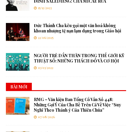
ĐÌNH SALÊDIÊNG: CHA MICAE RUA
15/12/2023
Đức Thánh Cha kêu gọi một văn hoá không
khoan nhượng tệ nạn lạm dụng trong Giáo hội
22/06/2025
NGƯỜI TRẺ DẤN THÂN TRONG THẾ GIỚI KỸ
THUẬT SỐ: NHỮNG THÁCH ĐỐ VÀ CƠ HỘI
03/03/2022
BÀI MỚI
RMG – Văn kiện Ban Tổng Cố Vấn Số 448:
Những Gợi Ý Của Cha Bề Trên Cả Về Việc “Suy
Nghĩ Theo Thánh ý Của Thiên Chúa”
07/08/2026