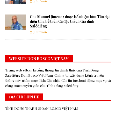
31/07/2026
Cha Manuel Jimenez được bổ nhiệm làm Tân đại
diện Cha bề trên Cả đặc trách Gia đình
Salêdiêng
31/07/2026
WEBSITE DON BOSCO VIỆT NAM
Trang web sdb.vn là cổng thông tin chính thức của Tỉnh Dòng
Salêdiêng Don Bosco Việt Nam. Chúng tôi xây dựng kênh truyền
thông này nhằm mục đích: Cập nhật: Các tin tức, hoạt động mục vụ và
công cuộc truyền giáo của Tỉnh Dòng Salêdiêng.
ĐỊA CHỈ LIÊN HỆ
TỈNH DÒNG THÁNH GIOAN BOSCO VIỆT NAM