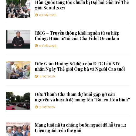
Hàn Quốc tăng tốc chuẩn bị Đại hội Giới trẻ Thế
giới Seoul 2027
03/08/2026
RMG – Truyền thông khởi nguồn từ sự hiệp
thông: Huấn từ tối của Cha Fidel Orendain
03/08/2026
Đức Giáo Hoàng Sứ điệp của ĐTC Lêô XIV
nhân Ngày Thế giới Ông bà và Người Cao tuổi
31/07/2026
Đức Thánh Cha tham dự buổi gặp gỡ cầu
nguyện và huynh đệ mang tên “Bài ca Hòa bình”
31/07/2026
Mạng lưới nữ tu chống buôn người đã hỗ trợ 1,2
triệu người trên thế giới