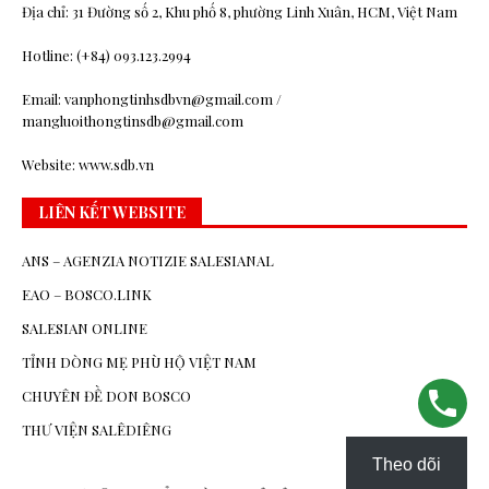
Địa chỉ: 31 Đường số 2, Khu phố 8, phường Linh Xuân, HCM, Việt Nam
Hotline: (+84) 093.123.2994
Email: vanphongtinhsdbvn@gmail.com /
mangluoithongtinsdb@gmail.com
Website: www.sdb.vn
LIÊN KẾT WEBSITE
ANS – AGENZIA NOTIZIE SALESIANAL
EAO – BOSCO.LINK
SALESIAN ONLINE
TỈNH DÒNG MẸ PHÙ HỘ VIỆT NAM
CHUYÊN ĐỀ DON BOSCO
THƯ VIỆN SALÊDIÊNG
Theo dõi