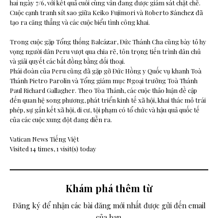
hai ngày 7/6, với kết quả cuối cùng vẫn đang được giám sát chặt chẽ.
Cuộc cạnh tranh sít sao giữa Keiko Fujimori và Roberto Sánchez đã
tạo ra căng thẳng và các cuộc biểu tình công khai.
Trong cuộc gặp Tổng thống Balcázar, Đức Thánh Cha cũng bày tỏ hy
vọng người dân Peru vượt qua chia rẽ, tôn trọng tiến trình dân chủ
và giải quyết các bất đồng bằng đối thoại.
Phái đoàn của Peru cũng đã gặp gỡ Đức Hồng y Quốc vụ khanh Toà
Thánh Pietro Parolin và Tổng giám mục Ngoại trưởng Toà Thánh
Paul Richard Gallagher. Theo Tòa Thánh, các cuộc thảo luận đề cập
đến quan hệ song phương, phát triển kinh tế xã hội, khai thác mỏ trái
phép, sự gắn kết xã hội, di cư, tội phạm có tổ chức và hậu quả quốc tế
của các cuộc xung đột đang diễn ra.
Vatican News Tiếng Việt
Visited 14 times, 1 visit(s) today
Khám phá thêm từ
Đăng ký để nhận các bài đăng mới nhất được gửi đến email
của bạn.