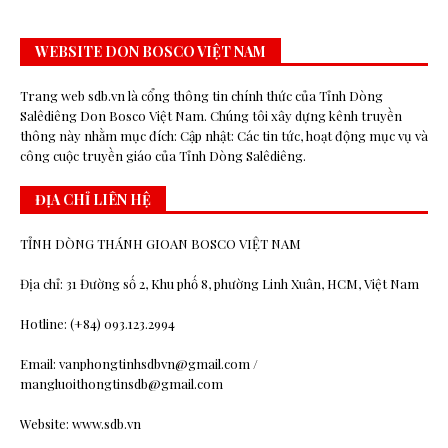
WEBSITE DON BOSCO VIỆT NAM
Trang web sdb.vn là cổng thông tin chính thức của Tỉnh Dòng
Salêdiêng Don Bosco Việt Nam. Chúng tôi xây dựng kênh truyền
thông này nhằm mục đích: Cập nhật: Các tin tức, hoạt động mục vụ và
công cuộc truyền giáo của Tỉnh Dòng Salêdiêng.
ĐỊA CHỈ LIÊN HỆ
TỈNH DÒNG THÁNH GIOAN BOSCO VIỆT NAM
Địa chỉ: 31 Đường số 2, Khu phố 8, phường Linh Xuân, HCM, Việt Nam
Hotline: (+84) 093.123.2994
Email: vanphongtinhsdbvn@gmail.com /
mangluoithongtinsdb@gmail.com
Website: www.sdb.vn