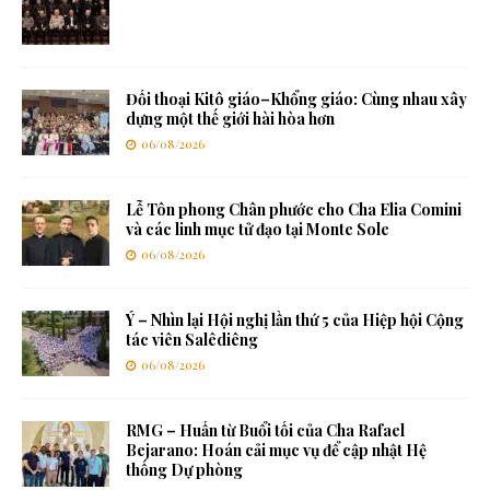
Đối thoại Kitô giáo–Khổng giáo: Cùng nhau xây
dựng một thế giới hài hòa hơn
06/08/2026
Lễ Tôn phong Chân phước cho Cha Elia Comini
và các linh mục tử đạo tại Monte Sole
06/08/2026
Ý – Nhìn lại Hội nghị lần thứ 5 của Hiệp hội Cộng
tác viên Salêdiêng
06/08/2026
RMG – Huấn từ Buổi tối của Cha Rafael
Bejarano: Hoán cải mục vụ để cập nhật Hệ
thống Dự phòng