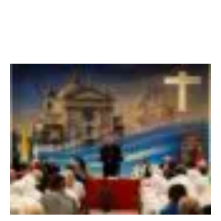
N
E
X
T
Ý
–
Đ
ứ
c
H
ồ
n
g
y
F
e