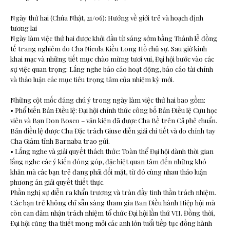
Ngày thứ hai (Chúa Nhật, 21/06): Hướng về giới trẻ và hoạch định
tương lai
Ngày làm việc thứ hai được khởi đầu từ sáng sớm bằng Thánh lễ đồng
tế trang nghiêm do Cha Nicola Kiều Long Hồ chủ sự. Sau giờ kinh
khai mạc và những tiết mục chào mừng tươi vui, Đại hội bước vào các
sự việc quan trọng: Lắng nghe báo cáo hoạt động, báo cáo tài chính
và thảo luận các mục tiêu trọng tâm của nhiệm kỳ mới.
Những cột mốc đáng chú ý trong ngày làm việc thứ hai bao gồm:
• Phổ biến Bản Điều lệ: Đại hội chính thức công bố Bản Điều lệ Cựu học
viên và Bạn Don Bosco – văn kiện đã được Cha Bề trên Cả phê chuẩn.
Bản điều lệ được Cha Đặc trách Giuse diễn giải chi tiết và do chính tay
Cha Giám tỉnh Barnaba trao gửi.
• Lắng nghe và giải quyết thách thức: Toàn thể Đại hội dành thời gian
lắng nghe các ý kiến đóng góp, đặc biệt quan tâm đến những khó
khăn mà các bạn trẻ đang phải đối mặt, từ đó cùng nhau thảo luận
phương án giải quyết thiết thực.
Phần nghị sự diễn ra khẩn trương và tràn đầy tinh thần trách nhiệm.
Các bạn trẻ không chỉ sẵn sàng tham gia Ban Điều hành Hiệp hội mà
còn can đảm nhận trách nhiệm tổ chức Đại hội lần thứ VII. Đồng thời,
Đại hội cũng tha thiết mong mỏi các anh lớn tuổi tiếp tục đồng hành