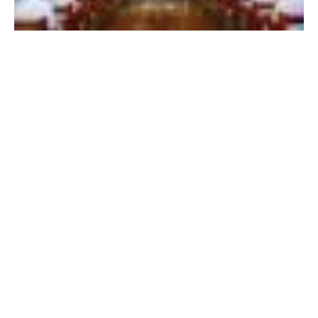
i
l
i