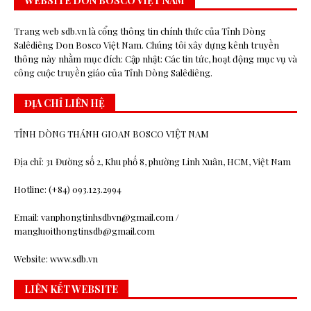
WEBSITE DON BOSCO VIỆT NAM
Trang web sdb.vn là cổng thông tin chính thức của Tỉnh Dòng
Salêdiêng Don Bosco Việt Nam. Chúng tôi xây dựng kênh truyền
thông này nhằm mục đích: Cập nhật: Các tin tức, hoạt động mục vụ và
công cuộc truyền giáo của Tỉnh Dòng Salêdiêng.
ĐỊA CHỈ LIÊN HỆ
TỈNH DÒNG THÁNH GIOAN BOSCO VIỆT NAM
Địa chỉ: 31 Đường số 2, Khu phố 8, phường Linh Xuân, HCM, Việt Nam
Hotline: (+84) 093.123.2994
Email: vanphongtinhsdbvn@gmail.com /
mangluoithongtinsdb@gmail.com
Website: www.sdb.vn
LIÊN KẾT WEBSITE