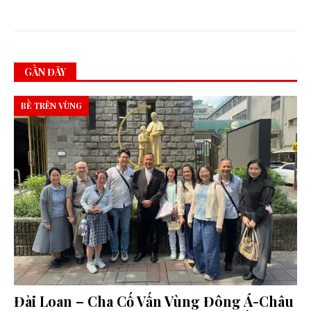
”
GẦN ĐÂY
BỀ TRÊN VÙNG
Đài Loan – Cha Cố Vấn Vùng Đông Á-Châu