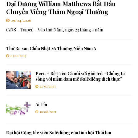
Đại Dương William Matthews Bắt Đầu
Chuyến Viếng Thăm Ngoại Thường
29/04/2026
(ANS – Taipei) – Vào thứ Năm, ngày 23 tháng 4 năm
Thứ Ba sau Chúa Nhật 26 Thường Niên Năm A
03/10/2017
Peru – Bề Trên Cả nói với giới trẻ: “Chúng ta
sống với niềm đam mê Salêdiêng đích thực”
22/02/2023
Ai Tín
19/08/2021
Đại hội Cộng tác viên Salêdiêng của tỉnh hội Thái lan