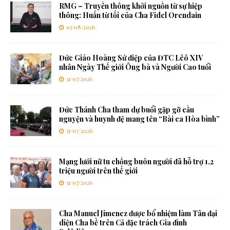
RMG – Truyền thông khởi nguồn từ sự hiệp
thông: Huấn từ tối của Cha Fidel Orendain
03/08/2026
Đức Giáo Hoàng Sứ điệp của ĐTC Lêô XIV
nhân Ngày Thế giới Ông bà và Người Cao tuổi
31/07/2026
Đức Thánh Cha tham dự buổi gặp gỡ cầu
nguyện và huynh đệ mang tên “Bài ca Hòa bình”
31/07/2026
Mạng lưới nữ tu chống buôn người đã hỗ trợ 1,2
triệu người trên thế giới
31/07/2026
Cha Manuel Jimenez được bổ nhiệm làm Tân đại
diện Cha bề trên Cả đặc trách Gia đình