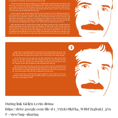
Đường link tài liệu Lectio divina:
https://drive.google.com/file/d/1_V5I1KvUkjVh4_WRbFZsgbaKI_gVa
F–/view?usp=sharing