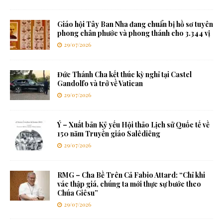
Giáo hội Tây Ban Nha đang chuẩn bị hồ sơ tuyên
phong chân phước và phong thánh cho 3.344 vị
29/07/2026
Đức Thánh Cha kết thúc kỳ nghỉ tại Castel
Gandolfo và trở về Vatican
29/07/2026
Ý – Xuất bản Kỷ yếu Hội thảo Lịch sử Quốc tế về
150 năm Truyền giáo Salêdiêng
29/07/2026
RMG – Cha Bề Trên Cả Fabio Attard: “Chỉ khi
vác thập giá, chúng ta mới thực sự bước theo
Chúa Giêsu”
29/07/2026