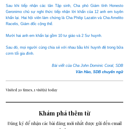
Sau khi tiếp nhận các tân Tập sinh, Cha phó Giám tỉnh Honesto
Geronimo chủ sự nghi thức tiếp nhận lời khấn của 12 anh em tuyên
khấn lại. Hai hội viên làm chứng là Cha Philip Lazatin và Cha Amelito
Racelis, Giám đốc cộng thể.
Mười hai anh em khấn lại gồm 10 tư giáo và 2 Sư huynh.
Sau đó, mọi người cùng chia sẻ với nhau bầu khí huynh đệ trong bữa
cơm tối gia đình.
Bài viết của Cha John Dominic Coral, SDB
Văn Hào, SDB chuyển ngữ
Visited 20 times, 1 visit(s) today
Khám phá thêm từ
Đăng ký để nhận các bài đăng mới nhất được gửi đến email