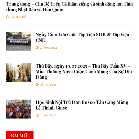
Trung ương – Cha Bề Trên Cả thăm viếng và sinh động hai Tỉnh
dòng Nhật Bản và Hàn Quốc
07/11/2018
Ngày Giao Lưu Giữa Tập Viện SDB & Tập Viện
CND
20/06/2022
Thứ Bảy, ngày 19.07.2025 – Thứ Bảy Tuần XV –
Mùa Thường Niên: Cuộc Cách Mạng Của Sự Dịu
Dàng
18/07/2025
Học Sinh Nội Trú Don Bosco Tân Cang Mừng
Lễ Thánh Giuse
20/03/2022
BÀI MỚI