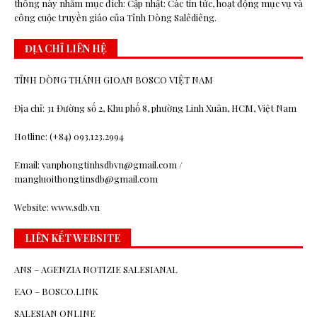
thông này nhằm mục đích: Cập nhật: Các tin tức, hoạt động mục vụ và
công cuộc truyền giáo của Tỉnh Dòng Salêdiêng.
ĐỊA CHỈ LIÊN HỆ
TỈNH DÒNG THÁNH GIOAN BOSCO VIỆT NAM
Địa chỉ: 31 Đường số 2, Khu phố 8, phường Linh Xuân, HCM, Việt Nam
Hotline: (+84) 093.123.2994
Email: vanphongtinhsdbvn@gmail.com /
mangluoithongtinsdb@gmail.com
Website: www.sdb.vn
LIÊN KẾT WEBSITE
ANS – AGENZIA NOTIZIE SALESIANAL
EAO – BOSCO.LINK
SALESIAN ONLINE