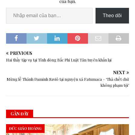
của bạn.
Theo dõi
PREVIOUS
Hai thầy tập vụ tại Tỉnh dòng Bắc Phi Luật Tân tuyên khấn lại
NEXT
Mừng lễ Thánh Đaminh Saviô tại nguyện xá Fatumaca – ‘Thà chết chứ
không phạm tội’
GẦN ĐÂY
ĐỨC GIÁO HOÀNG