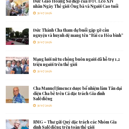
Đức Giáo Hoàng Sứ điệp của ĐTC Lêô XIV
nhân Ngày Thế giới Ông bà và Người Cao tuổi
31/07/2026
Đức Thánh Cha tham dự buổi gặp gỡ cầu
nguyện và huynh đệ mang tên “Bài ca Hòa bình”
31/07/2026
Mạng lưới nữ tu chống buôn người đã hỗ trợ 1,2
triệu người trên thế giới
31/07/2026
Cha Manuel Jimenez được bổ nhiệm làm Tân đại
diện Cha bề trên Cả đặc trách Gia đình
Salêdiêng
31/07/2026
RMG – Thư gửi Quý đặc trách các Nhóm Gia
đình Salêdiêng trên toàn thế giới