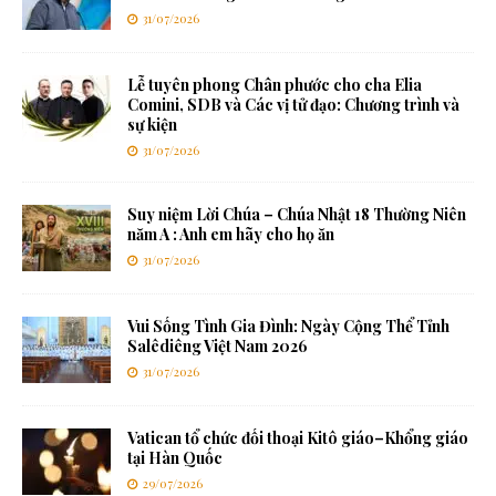
31/07/2026
Lễ tuyên phong Chân phước cho cha Elia
Comini, SDB và Các vị tử đạo: Chương trình và
sự kiện
31/07/2026
Suy niệm Lời Chúa – Chúa Nhật 18 Thường Niên
năm A : Anh em hãy cho họ ăn
31/07/2026
Vui Sống Tình Gia Đình: Ngày Cộng Thể Tỉnh
Salêdiêng Việt Nam 2026
31/07/2026
Vatican tổ chức đối thoại Kitô giáo–Khổng giáo
tại Hàn Quốc
29/07/2026