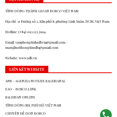
TỈNH DÒNG THÁNH GIOAN BOSCO VIỆT NAM
Địa chỉ: 31 Đường số 2, Khu phố 8, phường Linh Xuân, HCM, Việt Nam
Hotline: (+84) 093.123.2994
Email: vanphongtinhsdbvn@gmail.com /
mangluoithongtinsdb@gmail.com
Website: www.sdb.vn
LIÊN KẾT WEBSITE
ANS – AGENZIA NOTIZIE SALESIANAL
EAO – BOSCO.LINK
SALESIAN ONLINE
TỈNH DÒNG MẸ PHÙ HỘ VIỆT NAM
CHUYÊN ĐỀ DON BOSCO