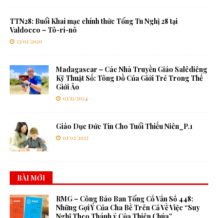
TTN28: Buổi Khai mạc chính thức Tổng Tu Nghị 28 tại
Valdocco – Tô-ri-nô
23/02/2020
Madagascar – Các Nhà Truyền Giáo Salêdiêng
Kỹ Thuật Số: Tông Đồ Của Giới Trẻ Trong Thế
Giới Ảo
03/12/2024
Giáo Dục Đức Tin Cho Tuổi Thiếu Niên_P.1
01/02/2023
BÀI MỚI
RMG – Công Báo Ban Tổng Cố Vấn Số 448:
Những Gợi Ý Của Cha Bề Trên Cả Về Việc “Suy
Nghĩ Theo Thánh ý Của Thiên Chúa”