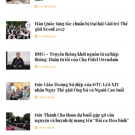
03/08/2026
Hàn Quốc tăng tốc chuẩn bị Đại hội Giới trẻ Thế
giới Seoul 2027
03/08/2026
RMG – Truyền thông khởi nguồn từ sự hiệp
thông: Huấn từ tối của Cha Fidel Orendain
03/08/2026
Đức Giáo Hoàng Sứ điệp của ĐTC Lêô XIV
nhân Ngày Thế giới Ông bà và Người Cao tuổi
31/07/2026
Đức Thánh Cha tham dự buổi gặp gỡ cầu
nguyện và huynh đệ mang tên “Bài ca Hòa bình”
31/07/2026