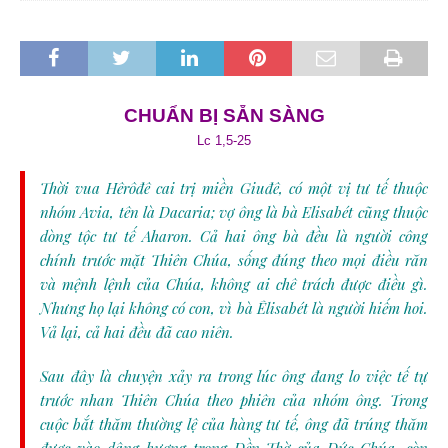
CHUẨN BỊ SẴN SÀNG
Lc 1,5-25
Thời vua Hêrôđê cai trị miền Giuđê, có một vị tư tế thuộc
nhóm Avia, tên là Dacaria; vợ ông là bà Elisabét cũng thuộc
dòng tộc tư tế Aharon. Cả hai ông bà đều là người công
chính trước mặt Thiên Chúa, sống đúng theo mọi điều răn
và mệnh lệnh của Chúa, không ai chê trách được điều gì.
Nhưng họ lại không có con, vì bà Êlisabét là người hiếm hoi.
Vả lại, cả hai đều đã cao niên.
Sau đây là chuyện xảy ra trong lúc ông đang lo việc tế tự
trước nhan Thiên Chúa theo phiên của nhóm ông. Trong
cuộc bắt thăm thường lệ của hàng tư tế, ông đã trúng thăm