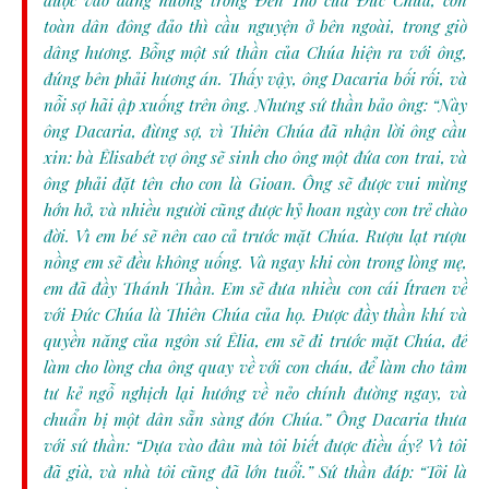
được vào dâng hương trong Ðền Thờ của Ðức Chúa, còn
toàn dân đông đảo thì cầu nguyện ở bên ngoài, trong giờ
dâng hương. Bỗng một sứ thần của Chúa hiện ra với ông,
đứng bên phải hương án. Thấy vậy, ông Dacaria bối rối, và
nỗi sợ hãi ập xuống trên ông. Nhưng sứ thần bảo ông: “Này
ông Dacaria, đừng sợ, vì Thiên Chúa đã nhận lời ông cầu
xin: bà Êlisabét vợ ông sẽ sinh cho ông một đứa con trai, và
ông phải đặt tên cho con là Gioan. Ông sẽ được vui mừng
hớn hở, và nhiều người cũng được hỷ hoan ngày con trẻ chào
đời. Vì em bé sẽ nên cao cả trước mặt Chúa. Rượu lạt rượu
nồng em sẽ đều không uống. Và ngay khi còn trong lòng mẹ,
em đã đầy Thánh Thần. Em sẽ đưa nhiều con cái Ítraen về
với Ðức Chúa là Thiên Chúa của họ. Ðược đầy thần khí và
quyền năng của ngôn sứ Êlia, em sẽ đi trước mặt Chúa, để
làm cho lòng cha ông quay về với con cháu, để làm cho tâm
tư kẻ ngỗ nghịch lại hướng về nẻo chính đường ngay, và
chuẩn bị một dân sẵn sàng đón Chúa.” Ông Dacaria thưa
với sứ thần: “Dựa vào đâu mà tôi biết được điều ấy? Vì tôi
đã già, và nhà tôi cũng đã lớn tuổi.” Sứ thần đáp: “Tôi là