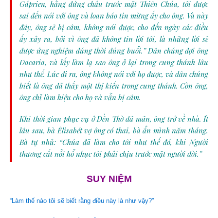
Gáprien, hằng đứng chầu trước mặt Thiên Chúa, tôi được
sai đến nói với ông và loan báo tin mừng ấy cho ông. Và này
đây, ông sẽ bị câm, không nói được, cho đến ngày các điều
ấy xảy ra, bởi vì ông đã không tin lời tôi, là những lời sẽ
được ứng nghiệm đúng thời đúng buổi.” Dân chúng đợi ông
Dacaria, và lấy làm lạ sao ông ở lại trong cung thánh lâu
như thế. Lúc đi ra, ông không nói với họ được, và dân chúng
biết là ông đã thấy một thị kiến trong cung thánh. Còn ông,
ông chỉ làm hiệu cho họ và vẫn bị câm.
Khi thời gian phục vụ ở Ðền Thờ đã mãn, ông trở về nhà. Ít
lâu sau, bà Êlisabét vợ ông có thai, bà ẩn mình năm tháng.
Bà tự nhủ: “Chúa đã làm cho tôi như thế đó, khi Người
thương cất nỗi hổ nhục tôi phải chịu trước mặt người đời.”
SUY NIỆM
“Làm thế nào tôi sẽ biết rằng điều này là như vậy?”