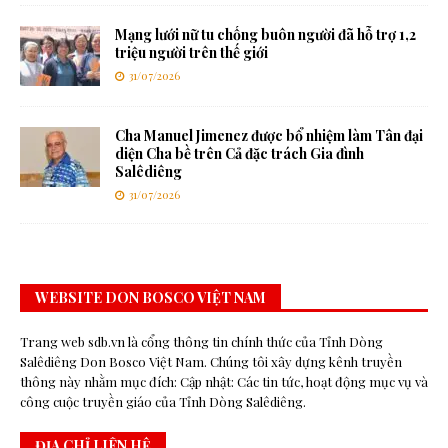
Mạng lưới nữ tu chống buôn người đã hỗ trợ 1,2
triệu người trên thế giới
31/07/2026
Cha Manuel Jimenez được bổ nhiệm làm Tân đại
diện Cha bề trên Cả đặc trách Gia đình
Salêdiêng
31/07/2026
WEBSITE DON BOSCO VIỆT NAM
Trang web sdb.vn là cổng thông tin chính thức của Tỉnh Dòng
Salêdiêng Don Bosco Việt Nam. Chúng tôi xây dựng kênh truyền
thông này nhằm mục đích: Cập nhật: Các tin tức, hoạt động mục vụ và
công cuộc truyền giáo của Tỉnh Dòng Salêdiêng.
ĐỊA CHỈ LIÊN HỆ