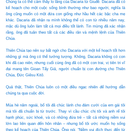
Chúng ta có thể cảm thấy lo lắng của Dacaria từ Giuđê. Dacaria đã có
kế hoạch cho một cuộc sống bình thường như bao người, nghĩa là
ông cũng muốn có một đứa con giống như hầu hết các bậc cha mẹ
khác. Dacaria đã nhận ra mình không thể có con từ nhiều năm nay,
mặc dù ông luôn làm tất cả mọi điều tốt lành. Tin mừng đã xác nhận
rằng, ông đã tuân theo tất cả các điều răn và mệnh lệnh của Thiên
Chúa.
Thiên Chúa tạo nên sự bất ngờ cho Dacaria với một kế hoạch tốt hơn
những gì mà ông có thể tưởng tượng. Không, Dacaria không có con
khi đã cao niên, nhưng cuối cùng ông đã có một con trai, vị tiên tri vĩ
đại mang tên Gioan Tẩy Giả, người chuẩn bị con đường cho Thiên
Chúa, Đức Giêsu Kitô.
Quả thật, Thiên Chúa luôn có một điều ngạc nhiên để hướng dẫn
chúng ta qua cuộc đời.
Mùa hè năm ngoái, bố tôi đã chúc lành cho đám cưới của em gái tôi
mà tôi đã chuẩn bị từ trước. Thay vì cầu chúc chị tôi và anh rể tôi
hạnh phúc, sức khoẻ, và có những đứa trẻ – tất cả những niềm vui
lớn lao liên quan đến hôn nhân – nhưng bố tôi ước muốn họ sống
theo kế hoạch của Thiên Chúa. Ông nói, “Niềm vui đích thực đến từ