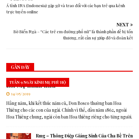
Á tỉnh INA (Indonesia) gặp gỡ và trao đổi với các bạn trẻ qua kênh
trực tuyến online
NEXT
Bờ Biển Ngà – “Các trẻ em đường phố nữ” là thành phần dễ bị tổn
thương, rất cần sự giúp đỡ và đoàn kết
GẦN ĐÂY
TUẦN 9 NGÀY KÍNH MẸ PHÙ HỘ
Lời Mẹ nhắn nhủ
14/05/2019
Hằng năm, khi kết thúc năm cũ, Don Bosco thường ban Hoa
Thiêng cho các con của ngài. Chính vì thế, đầu năm 1862, ngoài
Hoa Thiêng chung, ngài còn ban Hoa thiêng riêng cho từng người.
Rmg – Thông Điệp Giáng Sinh Của Cha Bề Trên