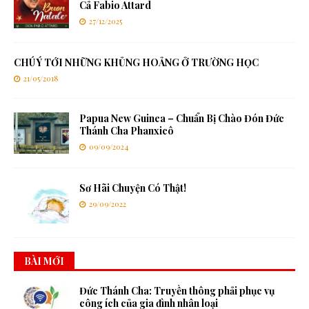
Cả Fabio Attard
27/12/2025
CHÚ Ý TỚI NHỮNG KHỦNG HOẢNG Ở TRƯỜNG HỌC
21/05/2018
Papua New Guinea – Chuẩn Bị Chào Đón Đức
Thánh Cha Phanxicô
09/09/2024
Sơ Hãi Chuyện Có Thật!
29/09/2022
BÀI MỚI
Đức Thánh Cha: Truyền thông phải phục vụ
công ích của gia đình nhân loại