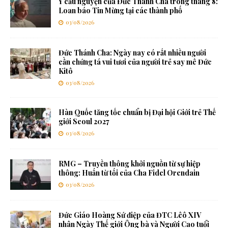
Ý cầu nguyện của Đức Thánh Cha trong tháng 8:
Loan báo Tin Mừng tại các thành phố
03/08/2026
Đức Thánh Cha: Ngày nay có rất nhiều người
cần chứng tá vui tươi của người trẻ say mê Đức
Kitô
03/08/2026
Hàn Quốc tăng tốc chuẩn bị Đại hội Giới trẻ Thế
giới Seoul 2027
03/08/2026
RMG – Truyền thông khởi nguồn từ sự hiệp
thông: Huấn từ tối của Cha Fidel Orendain
03/08/2026
Đức Giáo Hoàng Sứ điệp của ĐTC Lêô XIV
nhân Ngày Thế giới Ông bà và Người Cao tuổi