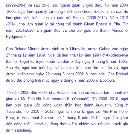
(1999-2004) và sau đó đi học ngành quản lý giáo dục. Từ năm 2004
-2006, ngài làm quản lý tại cộng thể thánh Giuse Szcecin, và sau đó
làm giám đốc kiêm cha xứ giáo xứ Slupsk (2006-2012). Năm 2012
-2014, cha làm quản lý tại cộng thể thánh Gioan Bosco ở Pila. Từ
năm 2014-2020 làm giám đốc và cha xứ giáo xứ thánh Maccô ở
Bydgoszcz.
Cha Roland Mintsa được sinh ra ở Libreville, nước Gabon vào ngày
27 tháng 12 năm 1969. Ngài đã làm nhà tập năm 1994 ở Akodessewa
(Lomé, Togo) và tuyên khấn lần đầu ở đây ngày 8 tháng 9 năm 1995.
Sau đó, ngài học triết học và sau khi kết thúc thời kì tập vụ, ngài
được khấn trọn ngày 29 tháng 5 năm 2002 ở Yaoundé. Cha Roland
được thụ phong linh mục ngày 9 tháng 7 năm 2005 ở Ebolowa.
Từ năm 2005 đến 2008, cha Roland làm phó xứ và sau làm chánh xứ
giáo xứ Mẹ Phù Hộ ở Mimboman III (Yaoundé). Từ 2008 -2010, ngài
làm phó giám đốc cộng đoàn thần học thánh Augustin, cũng ở
Yaoundé. Từ 2010 – 2012, ngài làm phụ tá giáo xứ Mẹ Phù Hộ ở
Bata, ở Equatorial Guinea. Từ 1 tháng 9 năm 2012, ngài làm giám
đốc cộng thể Libreville, đồng thời kiêm nhiệm vai trò đặc trách gia
đình salêdiêng.