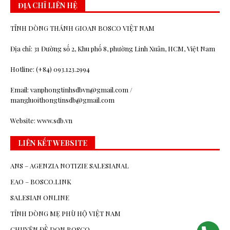
ĐỊA CHỈ LIÊN HỆ
TỈNH DÒNG THÁNH GIOAN BOSCO VIỆT NAM
Địa chỉ: 31 Đường số 2, Khu phố 8, phường Linh Xuân, HCM, Việt Nam
Hotline: (+84) 093.123.2994
Email: vanphongtinhsdbvn@gmail.com /
mangluoithongtinsdb@gmail.com
Website: www.sdb.vn
LIÊN KẾT WEBSITE
ANS – AGENZIA NOTIZIE SALESIANAL
EAO – BOSCO.LINK
SALESIAN ONLINE
TỈNH DÒNG MẸ PHÙ HỘ VIỆT NAM
CHUYÊN ĐỀ DON BOSCO