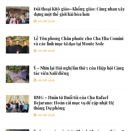
Đối thoại Kitô giáo–Khổng giáo: Cùng nhau xây
dựng một thế giới hài hòa hơn
06/08/2026
Lễ Tôn phong Chân phước cho Cha Elia Comini
và các linh mục tử đạo tại Monte Sole
06/08/2026
Ý – Nhìn lại Hội nghị lần thứ 5 của Hiệp hội Cộng
tác viên Salêdiêng
06/08/2026
RMG – Huấn từ Buổi tối của Cha Rafael
Bejarano: Hoán cải mục vụ để cập nhật Hệ
thống Dự phòng
06/08/2026