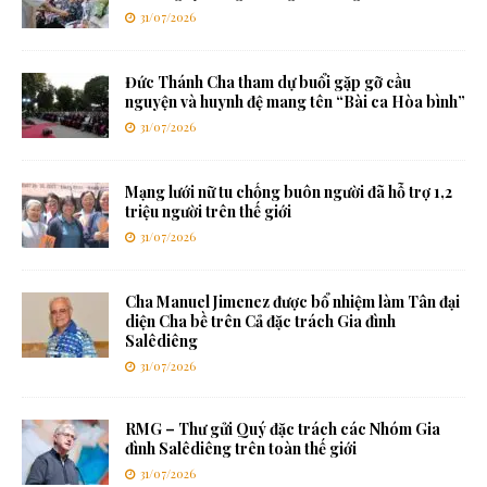
31/07/2026
Đức Thánh Cha tham dự buổi gặp gỡ cầu
nguyện và huynh đệ mang tên “Bài ca Hòa bình”
31/07/2026
Mạng lưới nữ tu chống buôn người đã hỗ trợ 1,2
triệu người trên thế giới
31/07/2026
Cha Manuel Jimenez được bổ nhiệm làm Tân đại
diện Cha bề trên Cả đặc trách Gia đình
Salêdiêng
31/07/2026
RMG – Thư gửi Quý đặc trách các Nhóm Gia
đình Salêdiêng trên toàn thế giới
31/07/2026