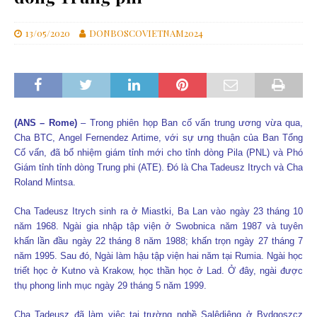
13/05/2020
DONBOSCOVIETNAM2024
(ANS – Rome)
– Trong phiên họp Ban cố vấn trung ương vừa qua,
Cha BTC, Angel Fernendez Artime, với sự ưng thuận của Ban Tổng
Cố vấn, đã bổ nhiệm giám tỉnh mới cho tỉnh dòng Pila (PNL) và Phó
Giám tỉnh tỉnh dòng Trung phi (ATE). Đó là Cha Tadeusz Itrych và Cha
Roland Mintsa.
Cha Tadeusz Itrych sinh ra ở Miastki, Ba Lan vào ngày 23 tháng 10
năm 1968. Ngài gia nhập tập viện ở Swobnica năm 1987 và tuyên
khấn lần đầu ngày 22 tháng 8 năm 1988; khấn trọn ngày 27 tháng 7
năm 1995. Sau đó, Ngài làm hậu tập viện hai năm tại Rumia. Ngài học
triết học ở Kutno và Krakow, học thần học ở Lad. Ở đây, ngài được
thụ phong linh mục ngày 29 tháng 5 năm 1999.
Cha Tadeusz đã làm việc tại trường nghề Salêdiêng ở Bydgoszcz