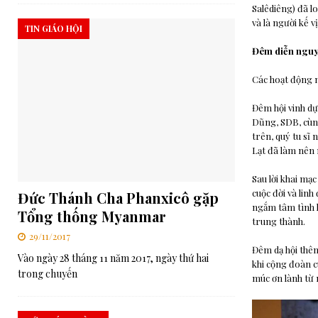
Salêdiêng) đã 
và là người kế 
TIN GIÁO HỘI
Đêm diễn nguyệ
Các hoạt động m
Đêm hội vinh d
Dũng, SDB, cùn
trên, quý tu sĩ
Lạt đã làm nên 
Sau lời khai mạc
cuộc đời và lin
Đức Thánh Cha Phanxicô gặp
ngắm tâm tình h
Tổng thống Myanmar
trung thành.
29/11/2017
Đêm dạ hội thêm 
Vào ngày 28 tháng 11 năm 2017, ngày thứ hai
khi cộng đoàn c
trong chuyến
múc ơn lành từ 