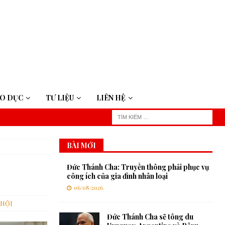
ÁO DỤC
TƯ LIỆU
LIÊN HỆ
BÀI MỚI
Đức Thánh Cha: Truyền thông phải phục vụ
công ích của gia đình nhân loại
06/08/2026
 HỘI
Đức Thánh Cha sẽ tông du