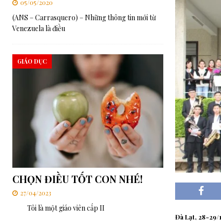
05/05/2020
[ 06/08/2026 ]
RMG – Huấn từ Buổi tối của Cha Rafael Bejarano
(ANS – Carrasquero) – Những thông tin mới từ
Venezuela là điều
[ 03/08/2026 ]
Ý cầu nguyện của Đức Thánh Cha trong tháng 8: 
[ 06/08/2026 ]
Đức Thánh Cha: Truyền thông phải phục vụ công í
GIÁO DỤC
CHỌN ĐIỀU TỐT CON NHÉ!
27/04/2023
Tôi là một giáo viên cấp II
Đà Lạt, 28-29/