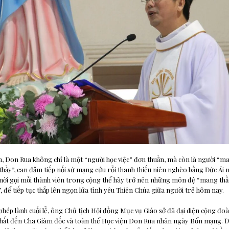
, Don Rua không chỉ là một “người học việc” đơn thuần, mà còn là người “ma
thầy”, can đảm tiếp nối sứ mạng cứu rỗi thanh thiếu niên nghèo bằng Đức Ái mụ
ời gọi mỗi thành viên trong cộng thể hãy trở nên những môn đệ “mang thần 
 để tiếp tục thắp lên ngọn lửa tình yêu Thiên Chúa giữa người trẻ hôm nay.
phép lành cuối lễ, ông Chủ tịch Hội đồng Mục vụ Giáo sở đã đại diện cộng đoàn
hất đến Cha Giám đốc và toàn thể Học viện Don Rua nhân ngày Bổn mạng. Đá