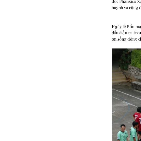
đốc Phanxicô Xa
huynh và cộng 
Ngày lễ Bổn mạn
đấu diễn ra tron
ơn sống động c