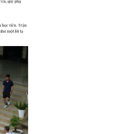
rên, quý phụ
 học viên. Trận
như một lời tạ