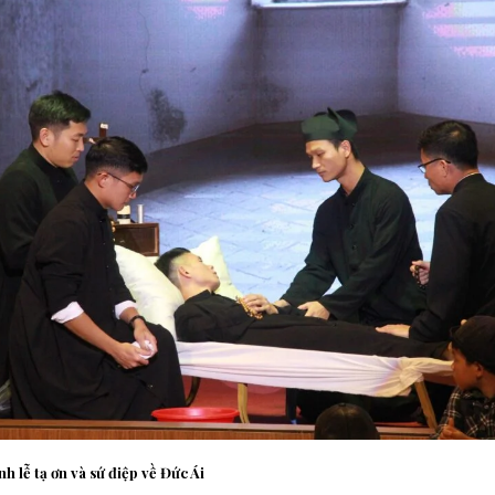
 lễ tạ ơn và sứ điệp về Đức Ái