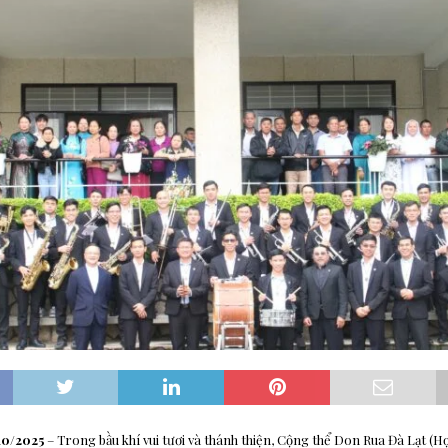
: Hoán cải mục vụ để cập nhật Hệ thống Dự phòng
MỤC VỤ GIỚI TRẺ
Loan báo Tin Mừng tại các thành phố
GIÁO HỘI
ch của gia đình nhân loại
ĐỨC GIÁO HOÀNG
10/2025
– Trong bầu khí vui tươi và thánh thiện, Cộng thể Don Rua Đà Lạt (Họ