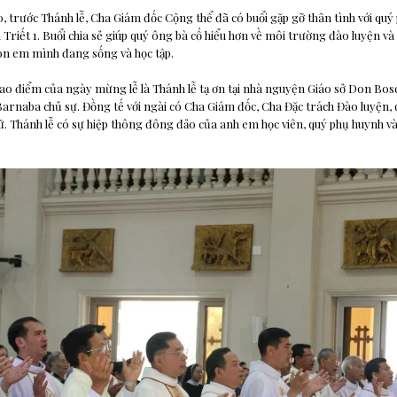
, trước Thánh lễ, Cha Giám đốc Cộng thể đã có buổi gặp gỡ thân tình với quý
Triết 1. Buổi chia sẻ giúp quý ông bà cố hiểu hơn về môi trường đào luyện và 
on em mình đang sống và học tập.
cao điểm của ngày mừng lễ là Thánh lễ tạ ơn tại nhà nguyện Giáo sở Don Bos
arnaba chủ sự. Đồng tế với ngài có Cha Giám đốc, Cha Đặc trách Đào luyện,
ữ. Thánh lễ có sự hiệp thông đông đảo của anh em học viên, quý phụ huynh 