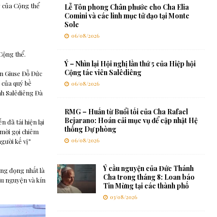
g của Cộng thể
Lễ Tôn phong Chân phước cho Cha Elia
Comini và các linh mục tử đạo tại Monte
Sole
06/08/2026
Cộng thể.
Ý – Nhìn lại Hội nghị lần thứ 5 của Hiệp hội
Cộng tác viên Salêdiêng
n Giuse Đỗ Đức
 của quý bề
06/08/2026
nh Salêdiêng Đà
RMG – Huấn từ Buổi tối của Cha Rafael
Bejarano: Hoán cải mục vụ để cập nhật Hệ
 đã tái hiện lại
thống Dự phòng
 mời gọi chiêm
06/08/2026
gười kế vị”
Ý cầu nguyện của Đức Thánh
ắng đọng nhất là
Cha trong tháng 8: Loan báo
ầu nguyện và kín
Tin Mừng tại các thành phố
03/08/2026