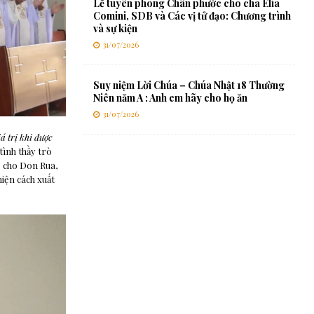
Lễ tuyên phong Chân phước cho cha Elia
Comini, SDB và Các vị tử đạo: Chương trình
và sự kiện
31/07/2026
Suy niệm Lời Chúa – Chúa Nhật 18 Thường
Niên năm A : Anh em hãy cho họ ăn
31/07/2026
iá trị khi được
 tình thầy trò
” cho Don Rua,
hiện cách xuất