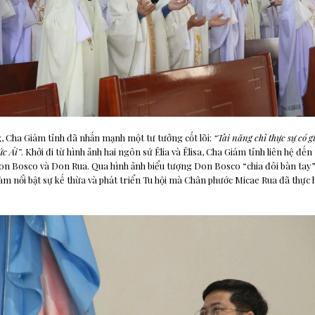
, Cha Giám tỉnh đã nhấn mạnh một tư tưởng cốt lõi:
“Tài năng chỉ thực sự có g
ức Ái”
. Khởi đi từ hình ảnh hai ngôn sứ Êlia và Êlisa, Cha Giám tỉnh liên hệ đến
on Bosco và Don Rua. Qua hình ảnh biểu tượng Don Bosco “chia đôi bàn tay
àm nổi bật sự kế thừa và phát triển Tu hội mà Chân phước Micae Rua đã thực 