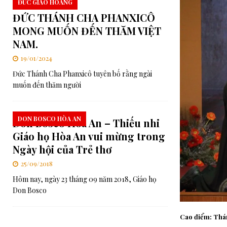
ĐỨC GIÁO HOÀNG
ĐỨC THÁNH CHA PHANXICÔ
MONG MUỐN ĐẾN THĂM VIỆT
NAM.
19/01/2024
Đức Thánh Cha Phanxicô tuyên bố rằng ngài
muốn đến thăm người
DON BOSCO HÒA AN
Don Bosco Hòa An – Thiếu nhi
Giáo họ Hòa An vui mừng trong
Ngày hội của Trẻ thơ
25/09/2018
Hôm nay, ngày 23 tháng 09 năm 2018, Giáo họ
Don Bosco
Cao điểm: Thánh