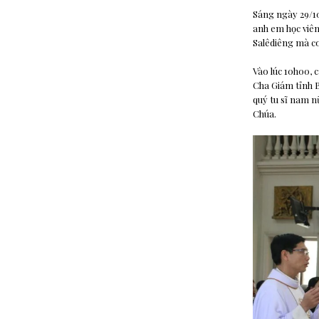
Sáng ngày 29/10
anh em học viên 
Salêdiêng mà c
Vào lúc 10h00, 
Cha Giám tỉnh B
quý tu sĩ nam n
Chúa.