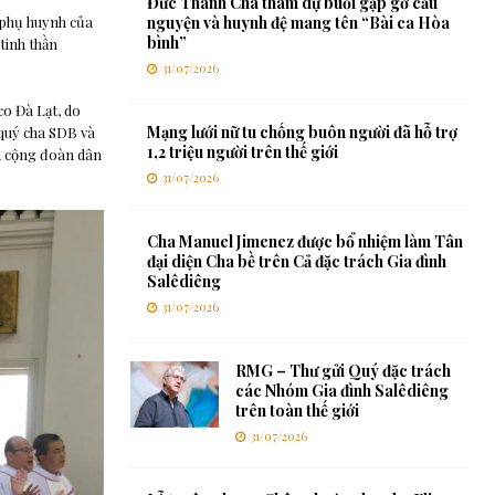
Đức Thánh Cha tham dự buổi gặp gỡ cầu
 phụ huynh của
nguyện và huynh đệ mang tên “Bài ca Hòa
bình”
tinh thần
31/07/2026
co Đà Lạt, do
Mạng lưới nữ tu chống buôn người đã hỗ trợ
 quý cha SDB và
1,2 triệu người trên thế giới
và cộng đoàn dân
31/07/2026
Cha Manuel Jimenez được bổ nhiệm làm Tân
đại diện Cha bề trên Cả đặc trách Gia đình
Salêdiêng
31/07/2026
RMG – Thư gửi Quý đặc trách
các Nhóm Gia đình Salêdiêng
trên toàn thế giới
31/07/2026