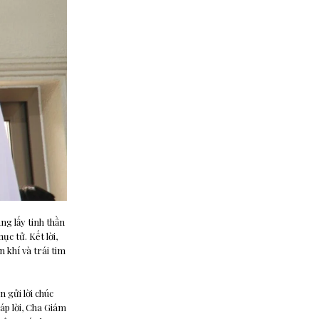
ng lấy tinh thần
c tử. Kết lời,
khí và trái tim
 gửi lời chúc
p lời, Cha Giám