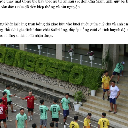
viê thay mặt Cộng thể bày tỏ lòng tri ân sâu sắc đến Cha Giám tỉnh, quý bề t
đoàn dân Chúa đã đến hiệp thông và cầu nguyện.
g khép lại bằng trận bóng đá giao hữu vào buổi chiều giữa quý cha và anh em
g “bầu khí gia đình” đậm chất Salêdiêng, đầy ắp tiếng cười và tình huynh đệ, 
ho những ơn lành đã nhận được.