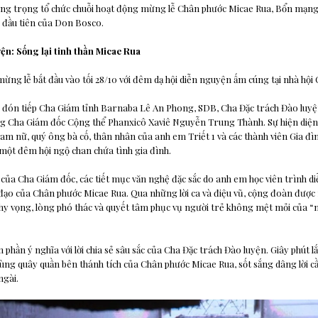
long trọng tổ chức chuỗi hoạt động mừng lễ Chân phước Micae Rua, Bổn mạn
vị đầu tiên của Don Bosco.
n: Sống lại tinh thần Micae Rua
ừng lễ bắt đầu vào tối 28/10 với đêm dạ hội diễn nguyện ấm cúng tại nhà hội 
ự đón tiếp Cha Giám tỉnh Barnaba Lê An Phong, SDB, Cha Đặc trách Đào luyệ
g Cha Giám đốc Cộng thể Phanxicô Xaviê Nguyễn Trung Thành. Sự hiện diện
 nam nữ, quý ông bà cố, thân nhân của anh em Triết 1 và các thành viên Gia đì
một đêm hội ngộ chan chứa tình gia đình.
 của Cha Giám đốc, các tiết mục văn nghệ đặc sắc do anh em học viên trình diễn
h đạo của Chân phước Micae Rua. Qua những lời ca và điệu vũ, cộng đoàn được
y vọng, lòng phó thác và quyết tâm phục vụ người trẻ không mệt mỏi của “n
phần ý nghĩa với lời chia sẻ sâu sắc của Cha Đặc trách Đào luyện. Giây phút l
ùng quây quần bên thánh tích của Chân phước Micae Rua, sốt sắng dâng lời c
ngài.