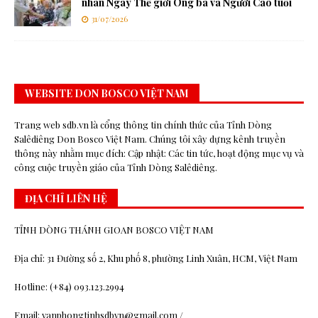
nhân Ngày Thế giới Ông bà và Người Cao tuổi
31/07/2026
WEBSITE DON BOSCO VIỆT NAM
Trang web sdb.vn là cổng thông tin chính thức của Tỉnh Dòng
Salêdiêng Don Bosco Việt Nam. Chúng tôi xây dựng kênh truyền
thông này nhằm mục đích: Cập nhật: Các tin tức, hoạt động mục vụ và
công cuộc truyền giáo của Tỉnh Dòng Salêdiêng.
ĐỊA CHỈ LIÊN HỆ
TỈNH DÒNG THÁNH GIOAN BOSCO VIỆT NAM
Địa chỉ: 31 Đường số 2, Khu phố 8, phường Linh Xuân, HCM, Việt Nam
Hotline: (+84) 093.123.2994
Email: vanphongtinhsdbvn@gmail.com /