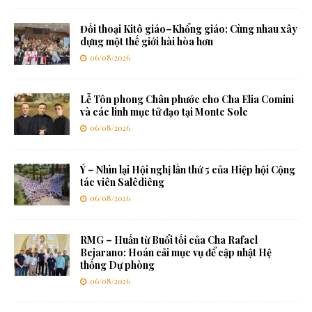
Đối thoại Kitô giáo–Khổng giáo: Cùng nhau xây
dựng một thế giới hài hòa hơn
06/08/2026
Lễ Tôn phong Chân phước cho Cha Elia Comini
và các linh mục tử đạo tại Monte Sole
06/08/2026
Ý – Nhìn lại Hội nghị lần thứ 5 của Hiệp hội Cộng
tác viên Salêdiêng
06/08/2026
RMG – Huấn từ Buổi tối của Cha Rafael
Bejarano: Hoán cải mục vụ để cập nhật Hệ
thống Dự phòng
06/08/2026