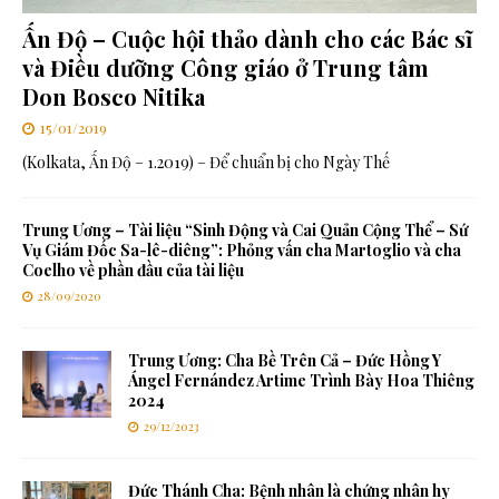
Ấn Độ – Cuộc hội thảo dành cho các Bác sĩ
và Điều dưỡng Công giáo ở Trung tâm
Don Bosco Nitika
15/01/2019
(Kolkata, Ấn Độ – 1.2019) – Để chuẩn bị cho Ngày Thế
Trung Ương – Tài liệu “Sinh Động và Cai Quản Cộng Thể – Sứ
Vụ Giám Đốc Sa-lê-diêng”: Phỏng vấn cha Martoglio và cha
Coelho về phần đầu của tài liệu
28/09/2020
Trung Ương: Cha Bề Trên Cả – Đức Hồng Y
Ángel Fernández Artime Trình Bày Hoa Thiêng
2024
29/12/2023
Đức Thánh Cha: Bệnh nhân là chứng nhân hy