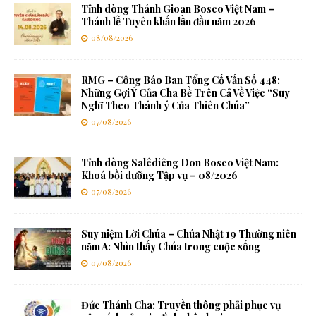
Tỉnh dòng Thánh Gioan Bosco Việt Nam –
Thánh lễ Tuyên khấn lần đầu năm 2026
08/08/2026
RMG – Công Báo Ban Tổng Cố Vấn Số 448:
Những Gợi Ý Của Cha Bề Trên Cả Về Việc “Suy
Nghĩ Theo Thánh ý Của Thiên Chúa”
07/08/2026
Tỉnh dòng Salêdiêng Don Bosco Việt Nam:
Khoá bồi dưỡng Tập vụ – 08/2026
07/08/2026
Suy niệm Lời Chúa – Chúa Nhật 19 Thường niên
năm A: Nhìn thấy Chúa trong cuộc sống
07/08/2026
Đức Thánh Cha: Truyền thông phải phục vụ