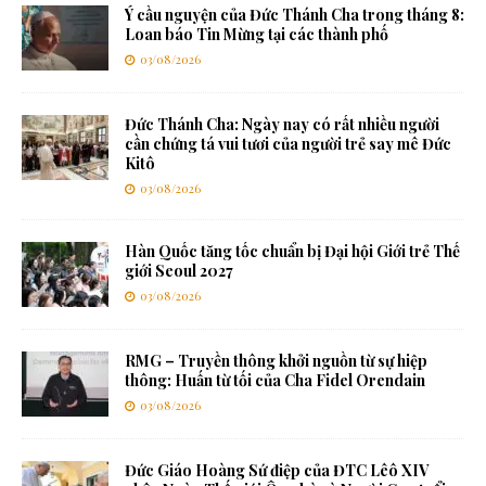
Ý cầu nguyện của Đức Thánh Cha trong tháng 8:
Loan báo Tin Mừng tại các thành phố
03/08/2026
Đức Thánh Cha: Ngày nay có rất nhiều người
cần chứng tá vui tươi của người trẻ say mê Đức
Kitô
03/08/2026
Hàn Quốc tăng tốc chuẩn bị Đại hội Giới trẻ Thế
giới Seoul 2027
03/08/2026
RMG – Truyền thông khởi nguồn từ sự hiệp
thông: Huấn từ tối của Cha Fidel Orendain
03/08/2026
Đức Giáo Hoàng Sứ điệp của ĐTC Lêô XIV