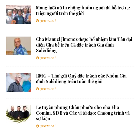
Mạng lưới nữ tu chống buôn người đã hỗ trợ 1,2
triệu người trên thế giới
31/07/2026
Cha Manuel Jimenez được bổ nhiệm làm Tân đại
diện Cha bề trên Cả đặc trách Gia đình
Salêdiêng
31/07/2026
RMG – Thư gửi Quý đặc trách các Nhóm Gia
đình Salêdiêng trên toàn thế giới
31/07/2026
Lễ tuyên phong Chân phước cho cha Elia
Comini, SDB và Các vị tử đạo: Chương trình và
sự kiện
31/07/2026