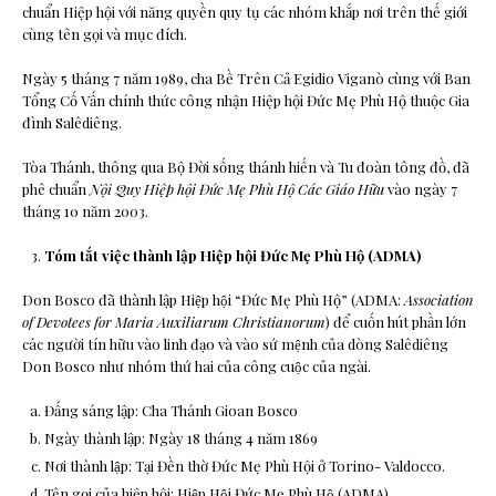
chuẩn Hiệp hội với năng quyền quy tụ các nhóm khắp nơi trên thế giới
cùng tên gọi và mục đích.
Ngày 5 tháng 7 năm 1989, cha Bề Trên Cả Egidio Viganò cùng với Ban
Tổng Cố Vấn chính thức công nhận Hiệp hội Đức Mẹ Phù Hộ thuộc Gia
đình Salêdiêng.
Tòa Thánh, thông qua Bộ Đời sống thánh hiến và Tu đoàn tông đồ, đã
phê chuẩn
Nội Quy Hiệp hội Đức Mẹ Phù Hộ Các Giáo Hữu
vào ngày 7
tháng 10 năm 2003.
Tóm tắt v
iệc thành lập Hiệp hội Đức Mẹ Phù Hộ (ADMA)
Don Bosco đã thành lập Hiệp hội “Đức Mẹ Phù Hộ” (ADMA:
Association
of Devotees for Maria Auxiliarum Christianorum
) để cuốn hút phần lớn
các người tín hữu vào linh đạo và vào sứ mệnh của dòng Salêdiêng
Don Bosco như nhóm thứ hai của công cuộc của ngài.
Đấng sáng lập: Cha Thánh Gioan Bosco
Ngày thành lập: Ngày 18 tháng 4 năm 1869
Nơi thành lập: Tại Đền thờ Đức Mẹ Phù Hội ở Torino- Valdocco.
Tên gọi của hiệp hội: Hiệp Hội Đức Mẹ Phù Hộ (ADMA).