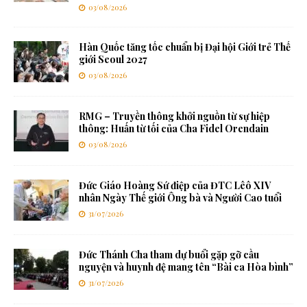
03/08/2026
Hàn Quốc tăng tốc chuẩn bị Đại hội Giới trẻ Thế
giới Seoul 2027
03/08/2026
RMG – Truyền thông khởi nguồn từ sự hiệp
thông: Huấn từ tối của Cha Fidel Orendain
03/08/2026
Đức Giáo Hoàng Sứ điệp của ĐTC Lêô XIV
nhân Ngày Thế giới Ông bà và Người Cao tuổi
31/07/2026
Đức Thánh Cha tham dự buổi gặp gỡ cầu
nguyện và huynh đệ mang tên “Bài ca Hòa bình”
31/07/2026