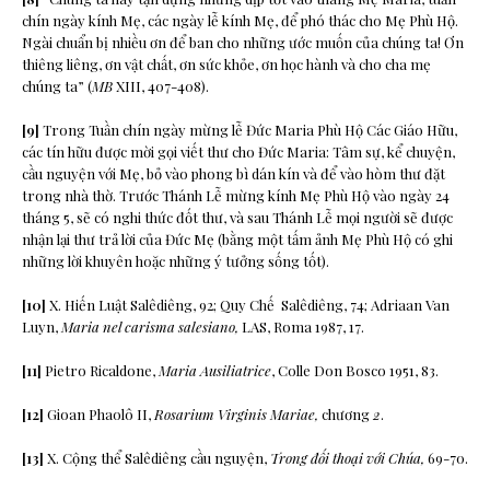
chín ngày kính Mẹ, các ngày lễ kính Mẹ, để phó thác cho Mẹ Phù Hộ.
Ngài chuẩn bị nhiều ơn để ban cho những ước muốn của chúng ta! Ơn
thiêng liêng, ơn vật chất, ơn sức khỏe, ơn học hành và cho cha mẹ
chúng ta” (
MB
XIII, 407-408).
[9]
Trong Tuần chín ngày mừng lễ Đức Maria Phù Hộ Các Giáo Hữu,
các tín hữu được mời gọi viết thư cho Đức Maria: Tâm sự, kể chuyện,
cầu nguyện với Mẹ, bỏ vào phong bì dán kín và để vào hòm thư đặt
trong nhà thờ. Trước Thánh Lễ mừng kính Mẹ Phù Hộ vào ngày 24
tháng 5, sẽ có nghi thức đốt thư, và sau Thánh Lễ mọi người sẽ được
nhận lại thư trả lời của Đức Mẹ (bằng một tấm ảnh Mẹ Phù Hộ có ghi
những lời khuyên hoặc những ý tưởng sống tốt).
[10]
X. Hiến Luật Salêdiêng, 92; Quy Chế Salêdiêng, 74; Adriaan Van
Luyn,
Maria nel carisma salesiano,
LAS, Roma 1987, 17.
[11]
Pietro Ricaldone,
Maria Ausiliatrice
, Colle Don Bosco 1951, 83.
[12]
Gioan Phaolô II,
Rosarium Virginis Mariae
,
chương
2
.
[13]
X. Cộng thể Salêdiêng cầu nguyện,
Trong đối thoại với Chúa,
69-70.