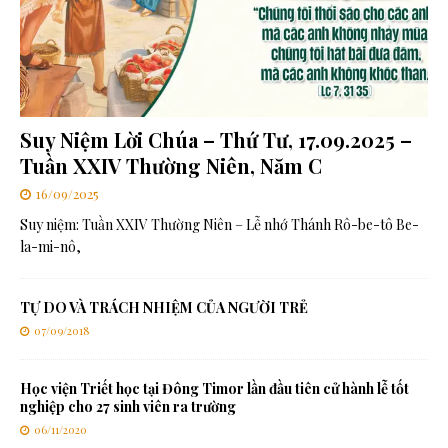
Suy Niệm Lời Chúa – Thứ Tư, 17.09.2025 –
Tuần XXIV Thường Niên, Năm C
16/09/2025
Suy niệm: Tuần XXIV Thường Niên – Lễ nhớ Thánh Rô-be-tô Be-
la-mi-nô,
TỰ DO VÀ TRÁCH NHIỆM CỦA NGƯỜI TRẺ
07/09/2018
Học viện Triết học tại Đông Timor lần đầu tiên cử hành lễ tốt
nghiệp cho 27 sinh viên ra trường
06/11/2020