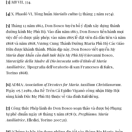
[3]
MB
VII, 334.
[4]
X. Phaolô VI, Tông huấn
Marialis cultus
(2 tháng 2 năm 1974).
[5]
Tháng 12 năm 1862, Don Bosco tuyên bố ý định xây dựng thánh
đường kính Mẹ Phù Hộ. Vào đầu năm 1863, Don Bosco tiến hành mọi
việc để có được giấy phép; vào năm 1865 lễ đặt viên đá đầu tiên và năm
1868 và năm 1868, Vương Cung Thánh Đường Maria Phù Hộ Các Giáo
Hữu được khánh thành. Nhân dịp này, Don Bosco viết quyển
M
ẹ
Maria đư
ợ
c kh
ẩ
n c
ầ
u dư
ớ
i tư
ớ
c hi
ệ
u M
ẹ
Phù H
ộ
(Giovanni Bosco,
Maraviglie della Madre di Dio invocata sotto il titolo di Maria
Ausiliatrice,
Tipografia dell’oratorio di san Francesco di Sales,
Torino 1868).
[6]
ADMA:
Association of Devotees for Maria Auxilium Christianorum
.
Ngày 05.7.1989, cha Bề Trên Cả Egidio Viganò công nhận Hiệp Hội
sùng kính Đức Mẹ Phù Hộ thuộc về Gia đình Salêdiêng.
[7]
Công thức Phép lành do Don Bosco soạn thảo và được bộ Phụng
tự phê chuẩn ngày 18 tháng 5 năm 1878 (x.
Preghiamo. Maria
Ausiliatrice
, Elledici, Torino 2007,11).
[8]
“Chúng ta hãy tận dụng những dịp tốt vào tháng Mẹ Maria, tuần