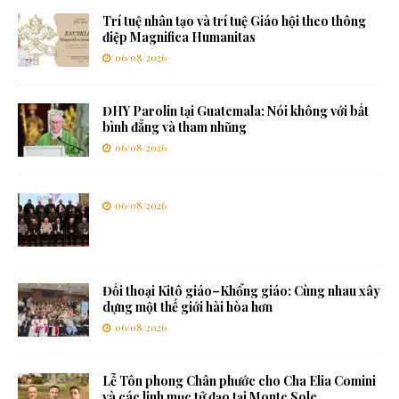
Trí tuệ nhân tạo và trí tuệ Giáo hội theo thông
điệp Magnifica Humanitas
06/08/2026
ĐHY Parolin tại Guatemala: Nói không với bất
bình đẳng và tham nhũng
06/08/2026
06/08/2026
Đối thoại Kitô giáo–Khổng giáo: Cùng nhau xây
dựng một thế giới hài hòa hơn
06/08/2026
Lễ Tôn phong Chân phước cho Cha Elia Comini
và các linh mục tử đạo tại Monte Sole