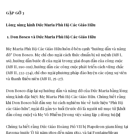
GẶP GỠ 3
Lòng sùng kính
Đức Maria Phù Hộ Các Giáo Hữu
1.
Don Bosco và Đức Maria Phù Hộ
Các Giáo Hữu
Mẹ Maria Phù Hộ Các Giáo Hữu luôn ở bên cạnh “hướng dẫn và nâng
đỡ” Don Bosco. Mẹ chỉ cho ngài cách thức chuẩn bị sứ mệnh (
MB
I,
96), hướng dẫn bước đi của ngài trong giai đoạn đầu của công cuộc
(
MB
II, 190-191), hướng dẫn các công cuộc phát triển cách vững chắc
(
MB
II, 232-234), chỉ cho ngài phương pháp đào luyện các cộng sự viên
và thanh thiếu niên (
MB
II, 25-27).
Don Bosco đáp lại sự hướng dẫn và nâng đỡ của Đức Maria bằng lòng
sùng kính đặc biệt: Mẹ Maria Phù Hộ Các Giáo Hữu. Chúng biết rằng
khi Don Bosco bắt đầu suy tư cách nghiêm túc về tước hiệu “Phù Hộ
các Giáo hữu”, ngài đã gần 50 tuổi (trước đó là người nữ mục tử [khởi
đầu công cuộc] và Mẹ Vô Nhiễm [trong việc sáng lập 2 dòng tu).
[1]
Chúng ta biết rằng Đức Giáo Hoàng Piô VII bị Napoleon giam lỏng tại
Savona (nước Ý) từ năm 1809 đến năm 1812, và tại Fontainebleau