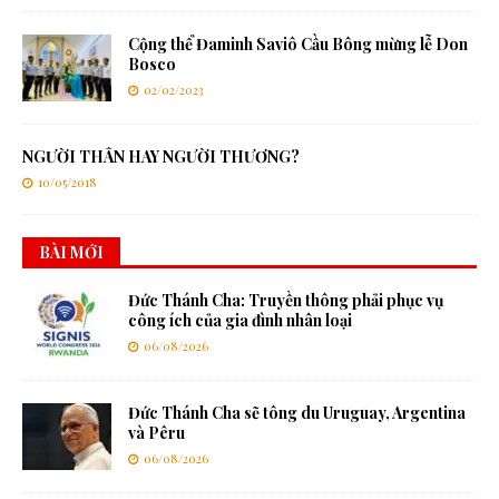
Cộng thể Đaminh Saviô Cầu Bông mừng lễ Don
Bosco
02/02/2023
NGƯỜI THÂN HAY NGƯỜI THƯƠNG?
10/05/2018
BÀI MỚI
Đức Thánh Cha: Truyền thông phải phục vụ
công ích của gia đình nhân loại
06/08/2026
Đức Thánh Cha sẽ tông du Uruguay, Argentina
và Pêru
06/08/2026