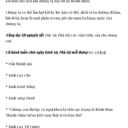
sát hơn cho đến khi chúng ta đạt tới sự thánh thiện.
Chúng ta có thể lần hạt bất kỳ lúc nào có thể, dù là trên đường đi làm,
khi đi bộ, hoặc là một phần trong giờ cầu nguyện hàng ngày của
chúng ta.
Năng đọc lời nguyện tắt
:
Đức Mẹ Phù Hộ Các Giáo Hữu, cầu cho chúng
con.
Cử hành tuần chín ngày kính Mẹ Phù Hộ mỗi tháng
(15-23):
[13]
* Dấu thánh giá
* Kinh
Lạy Cha
* Kinh
Kính Mừng
* Kinh
Sáng Danh
* “Chúng con thờ lạy và ngợi khen bí tích cực trọng là Mình Máu
Thánh Chúa Giêsu Kitô ngự thật trên bàn thờ”.
* Kinh
Lạy Nữ Vương