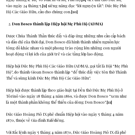
vào ngày 24 tháng 5,
[9]
siêng năng đọc “lời nguyện tắt”: Đức Mẹ Phù
Hộ Các Giáo Hữu, cầu cho chúng con.
[10]
Don Bosco thành lập Hiệp hội Mẹ Phù Hộ (ADMA)
Được Chúa Thánh Thần thúc đẩy và đáp ứng những nhu cầu cấp bách
và dấu chỉ của thời đại, Don Bosco đã hình thành nhiều nguồn lực
tông đồ khác nhau và một phong trào rộng lớn những con người
hoạt động vì lợi ích của giới trẻ và các tầng lớp lao động.
Hiệp hội Đức Mẹ Phù Hộ Các Giáo Hữu (ADMA), gọi tắt là Hội “Mẹ Phù
Hộ”, do thánh Gioan Bosco thành lập “để thúc đẩy việc tôn thờ Thánh
Thể và sùng kính Đức Mẹ Phù Hộ Các Giáo Hữu”.
Hiệp hội được thành lập theo giáo luật tại Đền thờ Đức Mẹ Phù Hộ ở
Tôrinô vào ngày 18 tháng 4 năm 1869, và được Don Bosco “xem như
là một thành phần không thể thiếu của dòng Don Bosco”.
[11]
Đức Giáo Hoàng Piô IX phê chuẩn Hiệp hội vào ngày 5 tháng 4 năm
1870, thuộc về Gia đình Salêdiêng.
Với Sắc lệnh ngày 5 tháng 4 năm 1870, Đức Giáo Hoàng Piô IX đã phê