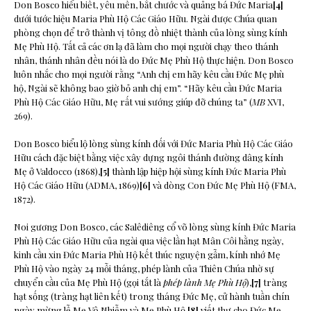
Don Bosco hiểu biết, yêu mến, bắt chước và quảng bá Đức Maria
[4]
dưới tước hiệu Maria Phù Hộ Các Giáo Hữu. Ngài được Chúa quan
phòng chọn để trở thành vị tông đồ nhiệt thành của lòng sùng kính
Mẹ Phù Hộ. Tất cả các ơn lạ đã làm cho mọi người chạy theo thánh
nhân, thánh nhân đều nói là do Đức Mẹ Phù Hộ thực hiện. Don Bosco
luôn nhắc cho mọi người rằng “Anh chị em hãy kêu cầu Đức Mẹ phù
hộ, Ngài sẽ không bao giờ bỏ anh chị em”. “Hãy kêu cầu Đức Maria
Phù Hộ Các Giáo Hữu, Mẹ rất vui sướng giúp đỡ chúng ta” (
MB
XVI,
269).
Don Bosco biểu lộ lòng sùng kính đối với Đức Maria Phù Hộ Các Giáo
Hữu cách đặc biệt bằng việc xây dựng ngôi thánh đường dâng kính
Mẹ ở Valdocco (1868),
[5]
thành lập hiệp hội sùng kính Đức Maria Phù
Hộ Các Giáo Hữu (ADMA, 1869)
[6]
và dòng Con Đức Mẹ Phù Hộ (FMA,
1872).
Noi gương Don Bosco, các Salêdiêng cổ võ lòng sùng kính Đức Maria
Phù Hộ Các Giáo Hữu của ngài qua việc lần hạt Mân Côi hằng ngày,
kinh cầu xin Đức Maria Phù Hộ kết thúc nguyện gẫm, kính nhớ Mẹ
Phù Hộ vào ngày 24 mỗi tháng, phép lành của Thiên Chúa nhờ sự
chuyển cầu của Mẹ Phù Hộ (gọi tắt là
phép
lành Mẹ Phù Hộ
),
[7]
tràng
hạt sống (tràng hạt liên kết) trong tháng Đức Mẹ, cử hành tuần chín
ngày mừng lễ Mẹ Vô Nhiễm và Mẹ Phù Hộ,
[8]
viết thư cho Đức Mẹ