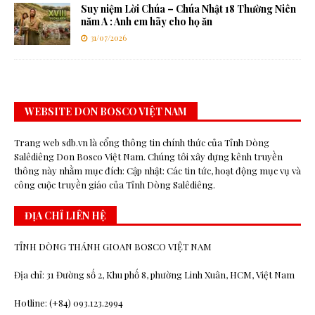
Suy niệm Lời Chúa – Chúa Nhật 18 Thường Niên
năm A : Anh em hãy cho họ ăn
31/07/2026
WEBSITE DON BOSCO VIỆT NAM
Trang web sdb.vn là cổng thông tin chính thức của Tỉnh Dòng
Salêdiêng Don Bosco Việt Nam. Chúng tôi xây dựng kênh truyền
thông này nhằm mục đích: Cập nhật: Các tin tức, hoạt động mục vụ và
công cuộc truyền giáo của Tỉnh Dòng Salêdiêng.
ĐỊA CHỈ LIÊN HỆ
TỈNH DÒNG THÁNH GIOAN BOSCO VIỆT NAM
Địa chỉ: 31 Đường số 2, Khu phố 8, phường Linh Xuân, HCM, Việt Nam
Hotline: (+84) 093.123.2994