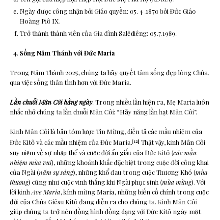
Ngày được công nhận bởi Giáo quyền: 05. 4 .1870 bởi Đức Giáo
Hoàng Piô IX.
Trở thành thành viên của Gia đình Salêdiêng: 05.7.1989.
Sống Năm Thánh với Đức Maria
Trong Năm Thánh 2025, chúng ta hãy quyết tâm sống đẹp lòng Chúa,
qua việc sống thân tình hơn với Đức Maria.
Lần chuỗi Mân Côi hằng ngày
. Trong nhiều lần hiện ra, Mẹ Maria luôn
nhắc nhở chúng ta lần chuỗi Mân Côi: “Hãy năng lần hạt Mân Côi”.
Kinh Mân Côi là bản tóm lược Tin Mừng, diễn tả các mầu nhiệm của
[12]
Đức Kitô và các mầu nhiệm của Đức Maria.
Thật vậy, kinh Mân Côi
suy niệm về sự nhập thể và cuộc đời ẩn giấu của Đức Kitô (
các mầu
nhiệm mùa vui
), những khoảnh khắc đặc biệt trong cuộc đời công khai
của Ngài (
năm sự sáng
), những khổ đau trong cuộc Thương Khó (
mùa
thương
) cũng như cuộc vinh thắng khi Ngài phục sinh (
mùa mừng
). Với
lời kinh
Ave Maria
, kính mừng Maria, những biến cố chính trong cuộc
đời của Chúa Giêsu Kitô đang diễn ra cho chúng ta. Kinh Mân Côi
giúp chúng ta trở nên đồng hình đồng dạng với Đức Kitô ngày một