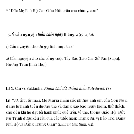
* “Đức Mẹ Phù Hộ Các Giáo Hữu, cầu cho chúng con”
Ý cầu nguyện
tuần chín ngày
tháng 2
(15-23/2):
1) Cầu nguyện cho ơn gọi linh mục tu sĩ
2) Cầu nguyện cho các công cuộc Tây Bắc (Lào Cai, Sử Pán [Sapa],
Hương Tran [Phú Thọ])
[1]
X. Chrys Saldanha,
Khám phá đ
ờ
i thánh hi
ế
n Salêdiêng
, 188.
[2]
“Với tình từ mẫu, Mẹ Maria chăm sóc những anh em của Con Ngài
đang lữ hành trên dương thế và đang gặp bao nguy hiểm, thử thách,
cho đến khi họ đạt tới hạnh phúc quê trời. Vì thế, trong Giáo Hội, Ðức
Nữ Trinh được kêu cầu qua các tước hiệu: Trạng Sư, vị Bảo Trợ, Ðấng
Phù Hộ và Ðấng Trung Gian” (
Lumen Gentium,
62).