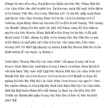
(Pháp) từ 1812 đến 1814. Ngài liên tục khấn xin Đức Mẹ ‘Đấng Phù Hộ
Các Giáo Hữu’ che chở và phù trợ. Tại Savona, ngài đặt một triều thiên
trên tượng ‘Đức Mẹ của Lòng Thương xót’ và xin Mẹ giúp ngài được
giải thoát. Đức Giáo Hoàng được trả tự do, và trên đường trở về
Vatican, ngài dừng chân tại Ancona (Ý) và đến trước tượng “Nữ vương
các thánh”, dâng lên Mẹ một cây phủ việt bằng vàng để tôn vinh uy
quyền của Đức Maria, đồng thời diễn bày lòng tri ân Mẹ vì đã giải
thoát ngài. Vì thế, chúng ta thấy trên tượng Đức Mẹ Phù Hộ có mũ
triều thiên và một phủ việt cầm trên tay. Vào năm 1815, Đức Giáo
Hoàng Piô VII thiết lập phụng vụ mừng kính Mẹ Maria Phù Hộ và ấn
định mừng lễ vào ngày 24 tháng 5.
Tước hiệu “Maria Phù Hộ Các Giáo Hữu” rất quan trọng với Don
Bosco (tước hiệu này xuất hiện trong
Lumen Gentium
, được liên kết
với tước hiệu “Mẹ Giáo Hội”).
[2]
Đức Maria Phù Hộ Các Giáo Hữu trở
thành Đức Mẹ của Don Bosco và Don Bosco trở thành vị tông đồ
quảng bá Đức Mẹ Phù Hộ Các Giáo Hữu. Don Bosco xác quyết: “Đức
Mẹ muốn chúng ta tôn kính Mẹ dưới tước hiệu Phù Hộ Các Giáo hữu,
thời đại thật buồn thảm đến nỗi chúng ta thực sự cần đến Đức Nữ
Trinh cực thánh phù giúp trong việc bảo tồn và bảo vệ đức tin Kitô
giáo”.
[3]