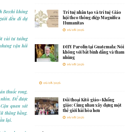
ch Becchi không
Trí tuệ nhân tạo và trí tuệ Giáo
hội theo thông điệp Magnifica
gười đều đi dự
Humanitas
06/08/2026
ột vài tư tưởng
 nhưng vặn hỏi
ĐHY Parolin tại Guatemala: Nói
không với bất bình đẳng và tham
nhũng
06/08/2026
06/08/2026
án thuốc rong,
 nhìn. Để được
Đối thoại Kitô giáo–Khổng
giáo: Cùng nhau xây dựng một
. Cậu quan sát
thế giới hài hòa hơn
iữ thăng bằng.
06/08/2026
ầu lại.