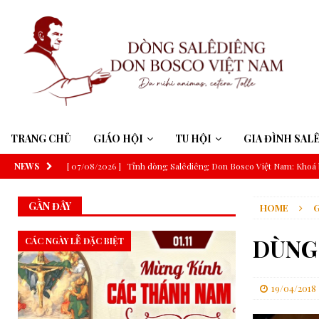
TRANG CHỦ
GIÁO HỘI
TU HỘI
GIA ĐÌNH SAL
NEWS
[ 07/08/2026 ]
Tỉnh dòng Salêdiêng Don Bosco Việt Nam: Khoá 
[ 07/08/2026 ]
Suy niệm Lời Chúa – Chúa Nhật 19 Thường niên 
GẦN ĐÂY
HOME
[ 06/08/2026 ]
Đức Thánh Cha: Truyền thông phải phục vụ công í
[ 06/08/2026 ]
Đức Thánh Cha sẽ tông du Uruguay, Argentina v
DÙNG
CÁC NGÀY LỄ ĐẶC BIỆT
[ 06/08/2026 ]
Trí tuệ nhân tạo và trí tuệ Giáo hội theo thông đ
[ 06/08/2026 ]
ĐHY Parolin tại Guatemala: Nói không với bất b
19/04/2018
[ 06/08/2026 ]
GIÁO HỘI