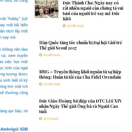
Hơn nữa, nó cũng
Đức Thánh Cha: Ngày nay có
rất nhiều người cần chứng tá vui
tươi của người trẻ say mê Đức
Kitô
một “hobby” (sở
ay một bãi biển
03/08/2026
hận tách lấy một
h say mê.
Hàn Quốc tăng tốc chuẩn bị Đại hội Giới trẻ
Thế giới Seoul 2027
y không nên làm
03/08/2026
 cá, xem truyền
ào việc học một
ọc sinh của ngài
RMG – Truyền thông khởi nguồn từ sự hiệp
ưởng tượng được
thông: Huấn từ tối của Cha Fidel Orendain
 sinh biết rõ kỹ
03/08/2026
hông tìm một ích
, sẽ thưởng công
Đức Giáo Hoàng Sứ điệp của ĐTC Lêô XIV
nhân Ngày Thế giới Ông bà và Người Cao
tàng quí báu; nó
tuổi
31/07/2026
ô Ambrôgiô SDB