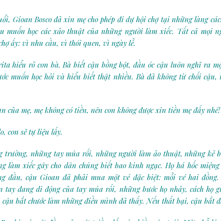
uổi, Gioan Bosco đã xin mẹ cho phép đi dự hội chợ tại những làng cá
u muốn học các xảo thuật của những người làm xiếc. Tất cả mọi n
hợ ấy: vì nhu cầu, vì thói quen, vì ngày lễ.
ita hiểu rõ con bà. Bà biết cậu bồng bột, đầu óc cậu luôn nghĩ ra m
ước muốn học hỏi và hiểu biết thật nhiều. Bà đã không từ chối cậu,
n của mẹ, mẹ không có tiền, nên con không được xin tiền mẹ đấy nhé!
, con sẽ tự liệu lấy.
 trường, những tay múa rối, những người làm ảo thuật, những kẻ b
g làm xiếc gây cho dân chúng biết bao kinh ngạc. Họ há hốc miệng
g đầu, cậu Gioan đã phải mua một vé đặc biệt: mỗi vé hai đồng
 tay đang di động của tay múa rối, những bước họ nhảy, cách họ g
 cậu bắt chước làm những điều mình đã thấy. Nếu thất bại, cậu bắt đ