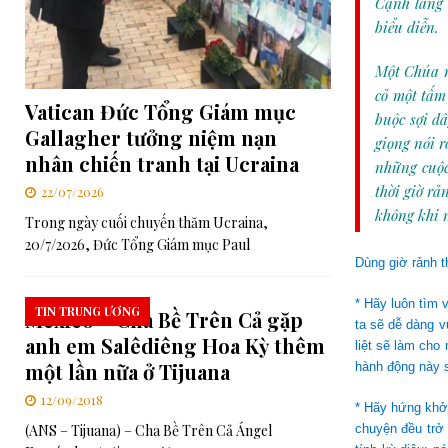
Cạnh làng 
biểu diễn.
Một Chúa n
cỏ một tấm
Vatican Đức Tổng Giám mục
buộc sợi d
Gallagher tưởng niệm nạn
giọng nói r
nhân chiến tranh tại Ucraina
những cuộc
thời giờ rả
22/07/2026
không khi 
Trong ngày cuối chuyến thăm Ucraina,
20/7/2026, Đức Tổng Giám mục Paul
Dùng giờ rảnh 
* Hãy luôn tìm 
TIN TRUNG ƯƠNG
Mexico – Cha Bề Trên Cả gặp
ta sẽ dễ dàng v
anh em Salêdiêng Hoa Kỳ thêm
liệt sẽ làm cho
một lần nữa ở Tijuana
hành động này s
12/09/2018
* Hãy hứng khởi
(ANS – Tijuana) – Cha Bề Trên Cả ​​Ángel
chuyện đều trở 