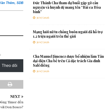
Đức Thánh Cha tham dự buổi gặp gỡ cầu
 Văn Thêm, SDB
nguyện và huynh đệ mang tên “Bài ca Hòa
bình”
31/07/2026
Mạng lưới nữ tu chống buôn người đã hỗ trợ
1,2 triệu người trên thế giới
31/07/2026
.
Cha Manuel Jimenez được bổ nhiệm làm Tân
đại diện Cha bề trên Cả đặc trách Gia đình
Salêdiêng
Theo dõi
31/07/2026
NEXT
ở Đông Timor đến
với Don Bosco?