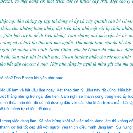
Becchi, có một đồng cỏ: một triền dốc có nhiều cây trái. Một chỗ lý
hật nọ, dân chúng tụ tập tại đồng cỏ ấy và vây quanh cậu bé Gioan;
 thảm cho những bước nhảy, đặt trên bàn nhỏ một cái bị chứa những
ây giữa hai cây to để đi trên không. Dân chúng quí mến cậu bé tóc q
õ ràng và có biệt tài thu hút mọi người. Hồi mười tuổi, cậu đã tổ chứ
 giải trí nhằm tôn vinh Thiên Chúa: cậu bé Gioan đã sớm học đượ
nh rỗi. Sau này, khi là linh mục, Gioan thường nhắc cho các học sinh:
nào bắt gặp các con ở nhà. Hãy nhớ rằng kỳ nghỉ là mùa gặt của ma qu
thế nào? Don Bosco khuyên như sau:
việc để làm và bắt đầu làm ngay. Xét theo tâm lý, điều này rất đúng. Nếu bắt
ượt thắng những trở ngại đầu tiên. Cảm nghĩ sẽ thành công trong việc ấy l
 mình thỏa mãn đến độ có thể đương đầu với các khó khăn trước mắt. Cứ lặp 
ẽ trở thành tự nhiên, dễ dàng.
 trong việc đang làm. Kẻ nào hứng khởi về việc mình đang làm thì không có
thành cơ hội tốt đẹp đối với người yêu thích điều mình đang làm. Sự hứng