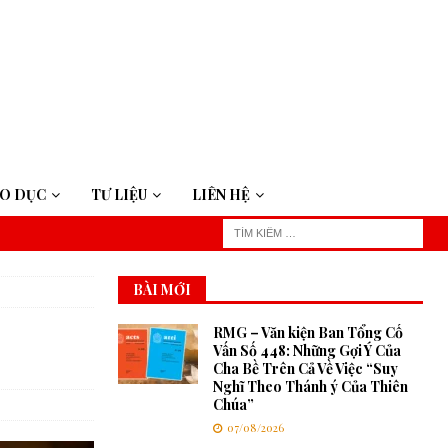
ÁO DỤC
TƯ LIỆU
LIÊN HỆ
BÀI MỚI
RMG – Văn kiện Ban Tổng Cố
Vấn Số 448: Những Gợi Ý Của
Cha Bề Trên Cả Về Việc “Suy
Nghĩ Theo Thánh ý Của Thiên
Chúa”
07/08/2026