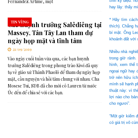
tính kỳ diệu: n
Fernández Artime, một
hay lây: thấy m
* Hãy tìm cách
TIN VÙNG
Các huynh trưởng Salêdiêng tại
thích). Chẳng 
Massey, Tân Tây Lan tham dự
bí mật. Ông Le
ngày họp mặt và tĩnh tâm
khoảnh đất với
21/09/2019
Nhiều nhà nghi
Vào ngày cuối tuần vừa qua, các bạn huynh
trong giờ rảnh
hình, xem thể 
trưởng Salêdiêng trong phong trào Kiwi đã quy
ngoại ngữ hay đ
tụ về giáo xứ Thánh Phaolô để tham dự ngày họp
trở nên hữu íc
mặt, cầu nguyện và hồi tâm chung với nhau. Cha
mình sẽ hạnh p
Mosese Tui, SDB đã cho mời cô Lauren từ nước
thuật này: vì t
Úc đến để chia sẻ với các bạn.
lợi nào cho bản
cho ngươi”.
“Một giờ kiếm đ
có giá trị vô cù