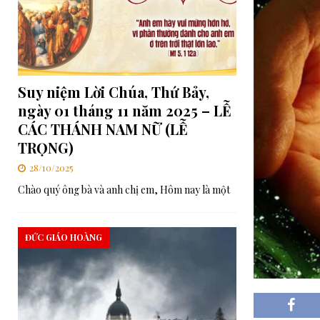
[ 06/08/2026 ]
Đối thoại Kitô giáo–Khổng giáo: Cùng nhau xây d
[ 06/08/2026 ]
Lễ Tôn phong Chân phước cho Cha Elia Comini và 
[ 07/08/2026 ]
RMG – Văn kiện Ban Tổng Cố Vấn Số 448: Những 
Suy niệm Lời Chúa, Thứ Bảy,
Chúa”
TRUNG ƯƠNG
ngày 01 tháng 11 năm 2025 – LỄ
CÁC THÁNH NAM NỮ (LỄ
TRỌNG)
28/10/2025
Chào quý ông bà và anh chị em, Hôm nay là một
ĐỨC GIÁO HOÀNG