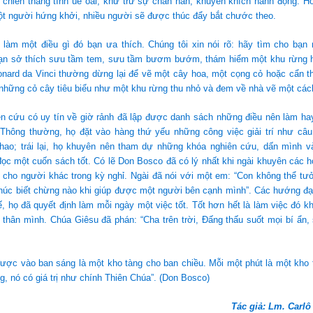
ó chiến thắng tính uể oải, khử trừ sự chán nản, khuyến khích hành động. 
ột người hứng khởi, nhiều người sẽ được thúc đẩy bắt chước theo.
 làm một điều gì đó bạn ưa thích. Chúng tôi xin nói rõ: hãy tìm cho bạn 
hạn sở thích sưu tầm tem, sưu tầm bươm bướm, thám hiểm một khu rừng h
onard da Vinci thường dừng lại để vẽ một cây hoa, một cọng cỏ hoặc cẩn t
 những cỏ cây tiêu biểu như một khu rừng thu nhỏ và đem về nhà vẽ một các
ên cứu có uy tín về giờ rảnh đã lập được danh sách những điều nên làm ha
. Thông thường, họ đặt vào hàng thứ yếu những công việc giải trí như câu
thao; trái lại, họ khuyên nên tham dự những khóa nghiên cứu, dấn mình v
ọc một cuốn sách tốt. Có lẽ Don Bosco đã có lý nhất khi ngài khuyên các h
h cho người khác trong kỳ nghỉ. Ngài đã nói với một em: “Con không thể t
húc biết chừng nào khi giúp được một người bên cạnh mình”. Các hướng đạo
hế, họ đã quyết định làm mỗi ngày một việc tốt. Tốt hơn hết là làm việc đó k
 thân mình. Chúa Giêsu đã phán: “Cha trên trời, Đấng thấu suốt mọi bí ẩn
ược vào ban sáng là một kho tàng cho ban chiều. Mỗi một phút là một kho 
ng, nó có giá trị như chính Thiên Chúa”. (Don Bosco)
Tác giả: Lm. Carl