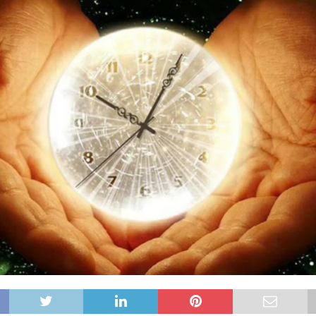
ựng một thế giới hài hòa hơn
GIÁO HỘI
các linh mục tử đạo tại Monte Sole
TIN SDB
Gợi Ý Của Cha Bề Trên Cả Về Việc “Suy Nghĩ Theo Thánh ý Của Thiên