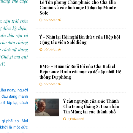
 tưởng cho cuộc
Lễ Tôn phong Chân phước cho Cha Elia
Comini và các linh mục tử đạo tại Monte
Sole
06/08/2026
 cậu trải trên
 điều kỳ diệu,
uăn đón cậu có
Ý – Nhìn lại Hội nghị lần thứ 5 của Hiệp hội
c cho dân chúng
Cộng tác viên Salêdiêng
c cách sử dụng
06/08/2026
 “Chớ gì ma quỉ
ỉ”.
RMG – Huấn từ Buổi tối của Cha Rafael
Bejarano: Hoán cải mục vụ để cập nhật Hệ
thống Dự phòng
06/08/2026
 đầu ngay, người
úc đầu đang mãnh
Ý cầu nguyện của Đức Thánh
đi lặp lại, cách
Cha trong tháng 8: Loan báo
Tin Mừng tại các thành phố
03/08/2026
 gì phải sợ. Mọi
 khởi là một đức