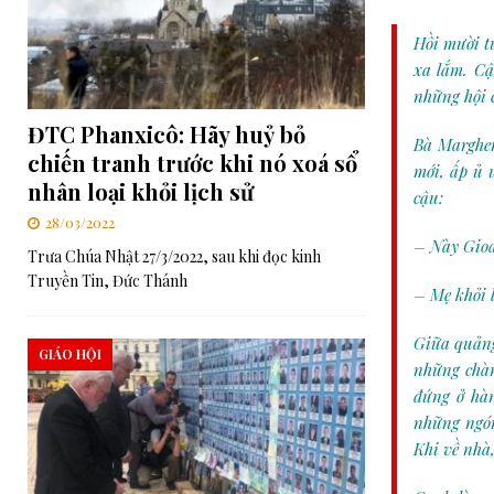
Hồi mười t
xa lắm. Cậ
những hội c
ĐTC Phanxicô: Hãy huỷ bỏ
Bà Margher
chiến tranh trước khi nó xoá sổ
mới, ấp ủ 
nhân loại khỏi lịch sử
cậu:
28/03/2022
– Này Gioa
Trưa Chúa Nhật 27/3/2022, sau khi đọc kinh
Truyền Tin, Đức Thánh
– Mẹ khỏi lo
Giữa quảng
GIÁO HỘI
những chàn
đứng ở hàn
những ngón
Khi về nhà,