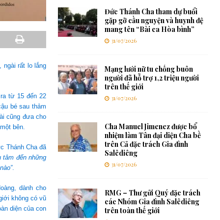
Đức Thánh Cha tham dự buổi
gặp gỡ cầu nguyện và huynh đệ
mang tên “Bài ca Hòa bình”
31/07/2026
ngài rất lo lắng
Mạng lưới nữ tu chống buôn
người đã hỗ trợ 1,2 triệu người
trên thế giới
ra từ 15 đến 22
31/07/2026
cậu bé sau thảm
ài cũng đưa cho
Cha Manuel Jimenez được bổ
 một bên.
nhiệm làm Tân đại diện Cha bề
trên Cả đặc trách Gia đình
Đức Thánh Cha đã
Salêdiêng
u tâm đến những
31/07/2026
 nào”
.
Hoàng, dành cho
RMG – Thư gửi Quý đặc trách
giới không có vũ
các Nhóm Gia đình Salêdiêng
oàn diện của con
trên toàn thế giới