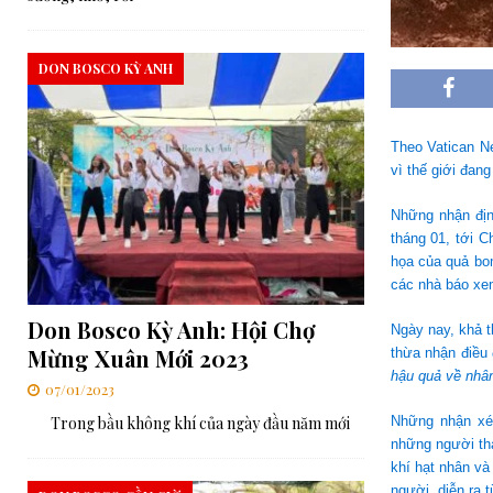
DON BOSCO KỲ ANH
Theo Vatican N
vì thế giới đan
Những nhận địn
tháng 01, tới 
họa của quả bo
các nhà báo xem
Don Bosco Kỳ Anh: Hội Chợ
Ngày nay, khả 
Mừng Xuân Mới 2023
thừa nhận điều 
hậu quả về nhân
07/01/2023
Những nhận xé
Trong bầu không khí của ngày đầu năm mới
những người tha
khí hạt nhân và
người, diễn ra t