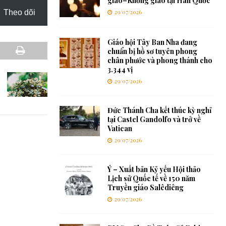
giáo–Khổng giáo tại Hàn Quốc
Theo dõi
29/07/2026
Giáo hội Tây Ban Nha đang
chuẩn bị hồ sơ tuyên phong
chân phước và phong thánh cho
3.344 vị
29/07/2026
Đức Thánh Cha kết thúc kỳ nghỉ
tại Castel Gandolfo và trở về
Vatican
29/07/2026
Ý – Xuất bản Kỷ yếu Hội thảo
Lịch sử Quốc tế về 150 năm
Truyền giáo Salêdiêng
29/07/2026