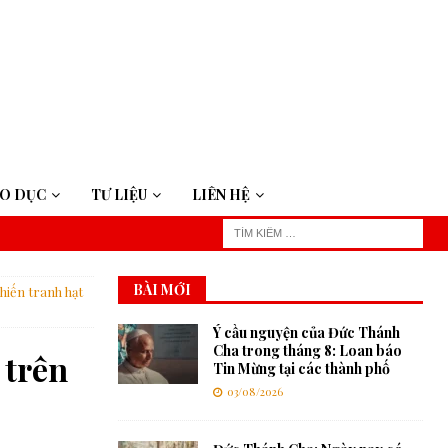
ÁO DỤC
TƯ LIỆU
LIÊN HỆ
BÀI MỚI
hiến tranh hạt
Ý cầu nguyện của Đức Thánh
Cha trong tháng 8: Loan báo
 trên
Tin Mừng tại các thành phố
03/08/2026