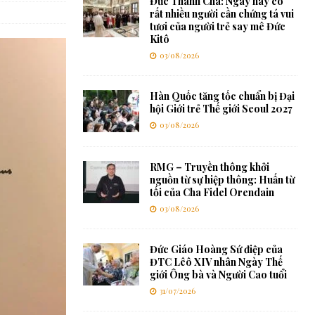
Đức Thánh Cha: Ngày nay có
rất nhiều người cần chứng tá vui
tươi của người trẻ say mê Đức
Kitô
03/08/2026
Hàn Quốc tăng tốc chuẩn bị Đại
hội Giới trẻ Thế giới Seoul 2027
03/08/2026
RMG – Truyền thông khởi
nguồn từ sự hiệp thông: Huấn từ
tối của Cha Fidel Orendain
03/08/2026
Đức Giáo Hoàng Sứ điệp của
ĐTC Lêô XIV nhân Ngày Thế
giới Ông bà và Người Cao tuổi
31/07/2026