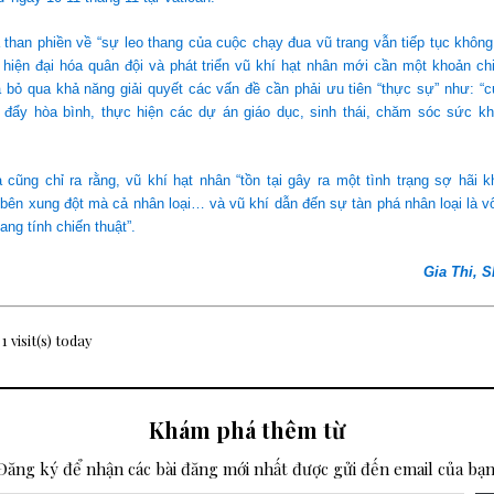
han phiền về “sự leo thang của cuộc chạy đua vũ trang vẫn tiếp tục không
 hiện đại hóa quân đội và phát triển vũ khí hạt nhân mới cần một khoản chi
 bỏ qua khả năng giải quyết các vấn đề cần phải ưu tiên “thực sự” như: “
c đẩy hòa bình, thực hiện các dự án giáo dục, sinh thái, chăm sóc sức kh
cũng chỉ ra rằng, vũ khí hạt nhân “tồn tại gây ra một tình trạng sợ hãi 
ên xung đột mà cả nhân loại… và vũ khí dẫn đến sự tàn phá nhân loại là v
ang tính chiến thuật”.
Gia Thi, 
 1 visit(s) today
Khám phá thêm từ
Đăng ký để nhận các bài đăng mới nhất được gửi đến email của bạn