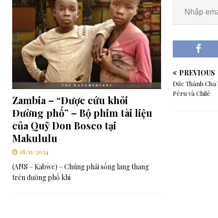
PREVIOUS
Đức Thánh Cha b
Pêru và Chilê
Zambia – “Được cứu khỏi
Đường phố” – Bộ phim tài liệu
của Quỹ Don Bosco tại
Makululu
18/11/2024
(ANS – Kabwe) – Chúng phải sống lang thang
trên đường phố khi