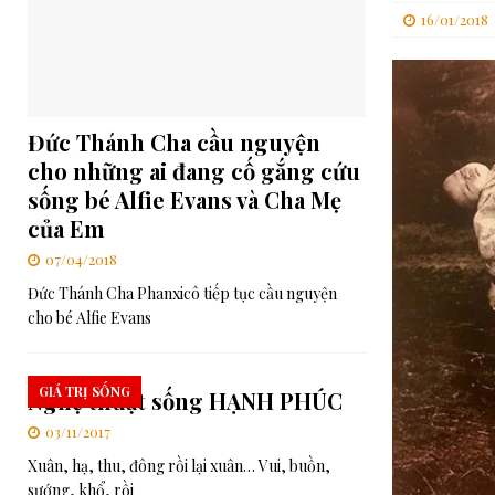
16/01/2018
[ 31/07/2026 ]
RMG – Thư gửi Quý đặc trách các Nhóm Gia đình S
[ 31/07/2026 ]
Lễ tuyên phong Chân phước cho cha Elia Comini, S
[ 03/08/2026 ]
Ý cầu nguyện của Đức Thánh Cha trong tháng 8: 
Đức Thánh Cha cầu nguyện
cho những ai đang cố gắng cứu
sống bé Alfie Evans và Cha Mẹ
của Em
07/04/2018
Đức Thánh Cha Phanxicô tiếp tục cầu nguyện
cho bé Alfie Evans
GIÁ TRỊ SỐNG
Nghệ thuật sống HẠNH PHÚC
03/11/2017
Xuân, hạ, thu, đông rồi lại xuân… Vui, buồn,
sướng, khổ, rồi