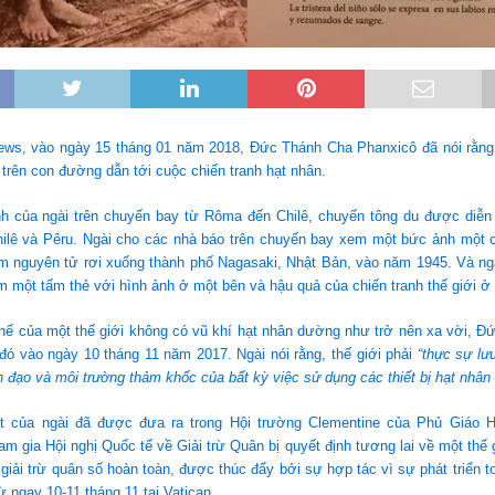
ews, vào ngày 15 tháng 01 năm 2018, Đức Thánh Cha Phanxicô đã nói rằng, 
g trên con đường dẫn tới cuộc chiến tranh hạt nhân.
h của ngài trên chuyến bay từ Rôma đến Chilê, chuyến tông du được diễn 
Chilê và Pêru. Ngài cho các nhà báo trên chuyến bay xem một bức ảnh một 
m nguyên tử rơi xuống thành phố Nagasaki, Nhật Bản, vào năm 1945. Và ng
 một tấm thẻ với hình ảnh ở một bên và hậu quả của chiến tranh thế giới ở
thể của một thế giới không có vũ khí hạt nhân dường như trở nên xa vời, 
đó vào ngày 10 tháng 11 năm 2017. Ngài nói rằng, thế giới phải
“thực sự lư
 đạo và môi trường thảm khốc của bất kỳ việc sử dụng các thiết bị hạt nhân
t của ngài đã được đưa ra trong Hội trường Clementine của Phủ Giáo 
m gia Hội nghị Quốc tế về Giải trừ Quân bị quyết định tương lai về một thế 
 giải trừ quân số hoàn toàn, được thúc đẩy bởi sự hợp tác vì sự phát triển t
ừ ngay 10-11 tháng 11 tại Vatican.