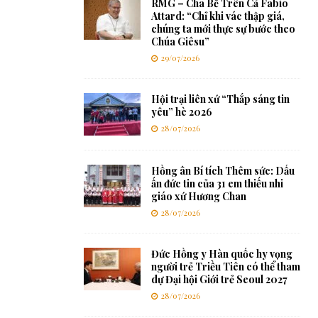
RMG – Cha Bề Trên Cả Fabio
Attard: “Chỉ khi vác thập giá,
chúng ta mới thực sự bước theo
Chúa Giêsu”
29/07/2026
Hội trại liên xứ “Thắp sáng tin
yêu” hè 2026
28/07/2026
Hồng ân Bí tích Thêm sức: Dấu
ấn đức tin của 31 em thiếu nhi
giáo xứ Hương Chan
28/07/2026
Đức Hồng y Hàn quốc hy vọng
người trẻ Triều Tiên có thể tham
dự Đại hội Giới trẻ Seoul 2027
28/07/2026