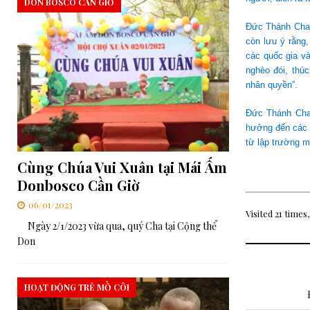
DON BOSCO CẦN GIỜ
Đức Thánh Cha t
còn lưu ý rằng,
các quốc gia và
nghèo đói, thú
nhân quyền”.
Đức Thánh Cha 
hưởng đến các b
từ lập trường m
Cùng Chúa Vui Xuân tại Mái Ấm
Donbosco Cần Giờ
06/01/2023
Visited 21 times,
Ngày 2/1/2023 vừa qua, quý Cha tại Cộng thể
Don
HOẠT ĐỘNG TRẺ MỒ CÔI