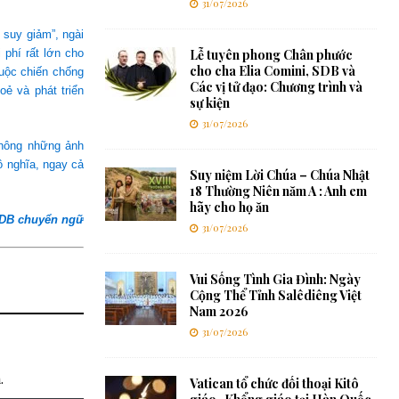
31/07/2026
 suy giảm”, ngài
 phí rất lớn cho
Lễ tuyên phong Chân phước
cho cha Elia Comini, SDB và
cuộc chiến chống
Các vị tử đạo: Chương trình và
oẻ và phát triển
sự kiện
31/07/2026
không những ảnh
ô nghĩa, ngay cả
Suy niệm Lời Chúa – Chúa Nhật
18 Thường Niên năm A : Anh em
hãy cho họ ăn
SDB chuyển ngữ
31/07/2026
Vui Sống Tình Gia Đình: Ngày
Cộng Thể Tỉnh Salêdiêng Việt
Nam 2026
31/07/2026
.
Vatican tổ chức đối thoại Kitô