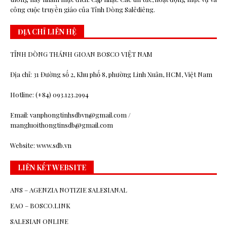
công cuộc truyền giáo của Tỉnh Dòng Salêdiêng.
ĐỊA CHỈ LIÊN HỆ
TỈNH DÒNG THÁNH GIOAN BOSCO VIỆT NAM
Địa chỉ: 31 Đường số 2, Khu phố 8, phường Linh Xuân, HCM, Việt Nam
Hotline: (+84) 093.123.2994
Email: vanphongtinhsdbvn@gmail.com /
mangluoithongtinsdb@gmail.com
Website: www.sdb.vn
LIÊN KẾT WEBSITE
ANS – AGENZIA NOTIZIE SALESIANAL
EAO – BOSCO.LINK
SALESIAN ONLINE