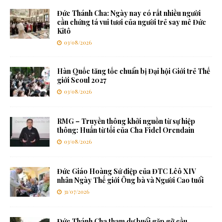
Đức Thánh Cha: Ngày nay có rất nhiều người
cần chứng tá vui tươi của người trẻ say mê Đức
Kitô
03/08/2026
Hàn Quốc tăng tốc chuẩn bị Đại hội Giới trẻ Thế
giới Seoul 2027
03/08/2026
RMG – Truyền thông khởi nguồn từ sự hiệp
thông: Huấn từ tối của Cha Fidel Orendain
03/08/2026
Đức Giáo Hoàng Sứ điệp của ĐTC Lêô XIV
nhân Ngày Thế giới Ông bà và Người Cao tuổi
31/07/2026
Đức Thánh Cha tham dự buổi gặp gỡ cầu