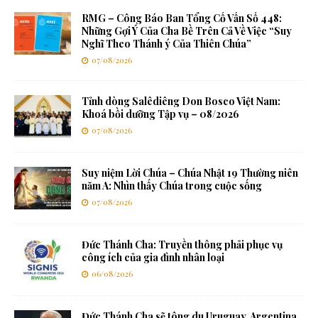
RMG – Công Báo Ban Tổng Cố Vấn Số 448:
Những Gợi Ý Của Cha Bề Trên Cả Về Việc “Suy
Nghĩ Theo Thánh ý Của Thiên Chúa”
07/08/2026
Tỉnh dòng Salêdiêng Don Bosco Việt Nam:
Khoá bồi dưỡng Tập vụ – 08/2026
07/08/2026
Suy niệm Lời Chúa – Chúa Nhật 19 Thường niên
năm A: Nhìn thấy Chúa trong cuộc sống
07/08/2026
Đức Thánh Cha: Truyền thông phải phục vụ
công ích của gia đình nhân loại
06/08/2026
Đức Thánh Cha sẽ tông du Uruguay, Argentina