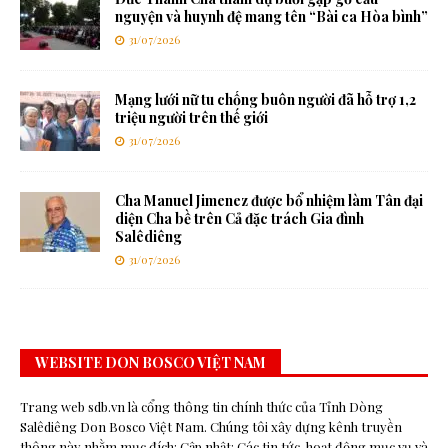
nguyện và huynh đệ mang tên “Bài ca Hòa bình”
31/07/2026
Mạng lưới nữ tu chống buôn người đã hỗ trợ 1,2
triệu người trên thế giới
31/07/2026
Cha Manuel Jimenez được bổ nhiệm làm Tân đại
diện Cha bề trên Cả đặc trách Gia đình
Salêdiêng
31/07/2026
WEBSITE DON BOSCO VIỆT NAM
Trang web sdb.vn là cổng thông tin chính thức của Tỉnh Dòng
Salêdiêng Don Bosco Việt Nam. Chúng tôi xây dựng kênh truyền
thông này nhằm mục đích: Cập nhật: Các tin tức, hoạt động mục vụ và