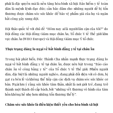
phải là đặc quyền mà là nền tảng hòa bình xã hội. Bảo hiểm y tế toàn
dân là mệnh lệnh đạo đức; cần bảo đảm cho những người dễ bị tổn
thương được chăm sóc sức khỏe để bảo vệ phẩm giá của họ và ngăn
bất công gây xung đột.
Hội thảo quốc tế với chủ đề “Hôm nay ai là người lân cận của tôi?” do
Hội đồng các Hội đồng Giám mục châu Âu, Tổ chức Y tế Thế giới khu
vực châu Âu (WHO Europe) và Hội đồng Giám mục Ý tổ chức.
Thực trạng đáng lo ngại về bất bình đẳng y tế tại châu Âu
Trong bài phát biểu, Đức Thánh Cha nhấn mạnh thực trạng đáng lo
ngại về bất bình đẳng y tế tại châu Âu, được nêu bật trong “Báo cáo
châu Âu về công bằng y tế” của Tổ chức Y tế Thế giới. Nhiều người
dân, đặc biệt là những người nghèo, đang phải đối diện với cô đơn, bị
gạt ra bên lề và không thể tiếp cận các dịch vụ chăm sóc sức khỏe cơ
bản. Ngài lưu ý rằng sức khỏe tâm thần, nhất là nơi giới trẻ, đang trở
thành một thách đố cấp bách, bởi “những vết thương vô hình của tâm
hồn không hề nhẹ hơn những tổn thương thể lý”.
Chăm sóc sức khỏe là điều kiện thiết yếu cho hòa bình xã hội