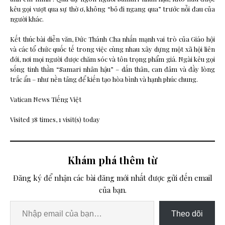
kêu gọi vượt qua sự thờ ơ, không “bỏ đi ngang qua” trước nỗi đau của
người khác.
Kết thúc bài diễn văn, Đức Thánh Cha nhấn mạnh vai trò của Giáo hội
và các tổ chức quốc tế trong việc cùng nhau xây dựng một xã hội liên
đới, nơi mọi người được chăm sóc và tôn trọng phẩm giá. Ngài kêu gọi
sống tinh thần “Samari nhân hậu” – dấn thân, can đảm và đầy lòng
trắc ẩn – như nền tảng để kiến tạo hòa bình và hạnh phúc chung.
Vatican News Tiếng Việt
Visited 38 times, 1 visit(s) today
Khám phá thêm từ
Đăng ký để nhận các bài đăng mới nhất được gửi đến email
của bạn.
Theo dõi