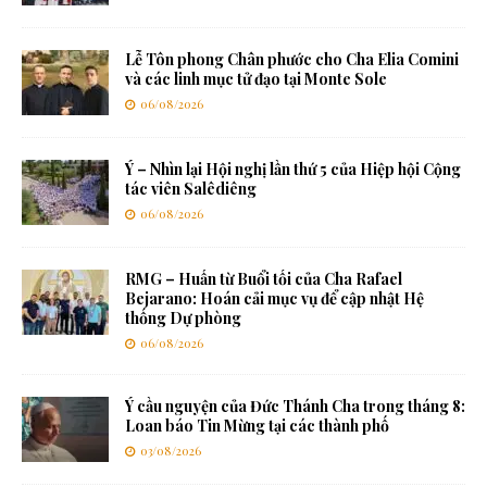
Lễ Tôn phong Chân phước cho Cha Elia Comini
và các linh mục tử đạo tại Monte Sole
06/08/2026
Ý – Nhìn lại Hội nghị lần thứ 5 của Hiệp hội Cộng
tác viên Salêdiêng
06/08/2026
RMG – Huấn từ Buổi tối của Cha Rafael
Bejarano: Hoán cải mục vụ để cập nhật Hệ
thống Dự phòng
06/08/2026
Ý cầu nguyện của Đức Thánh Cha trong tháng 8:
Loan báo Tin Mừng tại các thành phố
03/08/2026