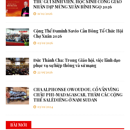
THƯ GỬI SINH VIÊN, HỌC SINH CÔNG GIÁO
NHÂN DỊP MỪNG XUÂN BÍNH NGỌ 2026
11/02/2026
Cộng Thể Đaminh Savio Cầu Bông Tổ Chức Hội
Chợ Xuân 2026
03/01/2026
Đức Thánh Cha: Trong Giáo hội, việc lãnh đạo
phục vụ sự hiệp thông và sứ mạng
22/05/2026
CHA ALPHONSE OWOUDOU, CỐ VẤN VÙNG
CHÂU PHI-MADAGASCAR, THĂM CÁC CỘNG
THỂ SALÊDIÊNG Ở NAM SUDAN
03/01/2024
BÀI MỚI