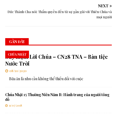
NEXT
Đức Thánh Cha nói: Thẩm quyền đến từ sự gần gũi với Thiên Chúa và
mọi người
GẦN ĐÂY
CHÚA NHẬT
Suy niệm Lời Chúa – CN28 TNA – Bàn tiệc
Nước Trời
08/10/2020
Bữa ăn là nhu cầu không thể thiếu đối với cuộc
Chúa Nhật 15 Thường Niên Năm B: Hành trang của người tông
đồ
11/07/2018