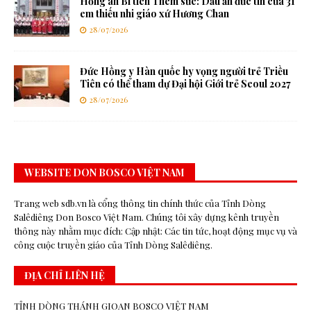
Hồng ân Bí tích Thêm sức: Dấu ấn đức tin của 31
em thiếu nhi giáo xứ Hương Chan
28/07/2026
Đức Hồng y Hàn quốc hy vọng người trẻ Triều
Tiên có thể tham dự Đại hội Giới trẻ Seoul 2027
28/07/2026
WEBSITE DON BOSCO VIỆT NAM
Trang web sdb.vn là cổng thông tin chính thức của Tỉnh Dòng
Salêdiêng Don Bosco Việt Nam. Chúng tôi xây dựng kênh truyền
thông này nhằm mục đích: Cập nhật: Các tin tức, hoạt động mục vụ và
công cuộc truyền giáo của Tỉnh Dòng Salêdiêng.
ĐỊA CHỈ LIÊN HỆ
TỈNH DÒNG THÁNH GIOAN BOSCO VIỆT NAM