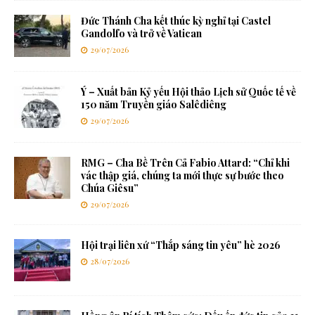
Đức Thánh Cha kết thúc kỳ nghỉ tại Castel
Gandolfo và trở về Vatican
29/07/2026
Ý – Xuất bản Kỷ yếu Hội thảo Lịch sử Quốc tế về
150 năm Truyền giáo Salêdiêng
29/07/2026
RMG – Cha Bề Trên Cả Fabio Attard: “Chỉ khi
vác thập giá, chúng ta mới thực sự bước theo
Chúa Giêsu”
29/07/2026
Hội trại liên xứ “Thắp sáng tin yêu” hè 2026
28/07/2026