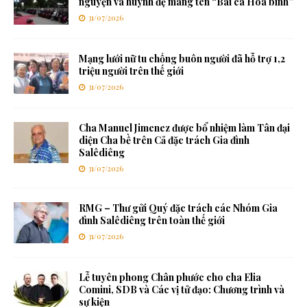
nguyện và huynh đệ mang tên “Bài ca Hòa bình”
31/07/2026
Mạng lưới nữ tu chống buôn người đã hỗ trợ 1,2
triệu người trên thế giới
31/07/2026
Cha Manuel Jimenez được bổ nhiệm làm Tân đại
diện Cha bề trên Cả đặc trách Gia đình
Salêdiêng
31/07/2026
RMG – Thư gửi Quý đặc trách các Nhóm Gia
đình Salêdiêng trên toàn thế giới
31/07/2026
Lễ tuyên phong Chân phước cho cha Elia
Comini, SDB và Các vị tử đạo: Chương trình và
sự kiện