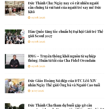
Đức Thánh Cha: Ngày nay có rất nhiều người
cần chứng tá vui tươi của người trẻ say mê Đức
Kitô
03/08/2026
Hàn Quốc tăng tốc chuẩn bị Đại hội Giới trẻ Thế
giới Seoul 2027
03/08/2026
RMG – Truyền thông khởi nguồn từ sự hiệp
thông: Huấn từ tối của Cha Fidel Orendain
03/08/2026
Đức Giáo Hoàng Sứ điệp của ĐTC Lêô XIV
nhân Ngày Thế giới Ông bà và Người Cao tuổi
31/07/2026
Đức Thánh Cha tham dự buổi gặp gỡ cầu