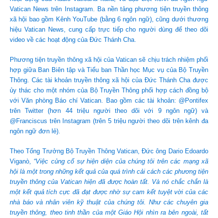
Vatican News trên Instagram. Ba nền tảng phương tiện truyền thông
xã hội bao gồm Kênh YouTube (bằng 6 ngôn ngữ), cũng dưới thương
hiệu Vatican News, cung cấp trực tiếp cho người dùng để theo dõi
video về các hoạt động của Đức Thánh Cha.
Phương tiện truyền thông xã hội của Vatican sẽ chịu trách nhiệm phối
hợp giữa Ban Biên tập và Tiểu ban Thần học Mục vụ của Bộ Truyền
Thông. Các tài khoản truyền thông xã hội của Đức Thánh Cha được
ủy thác cho một nhóm của Bộ Truyền Thông phối hợp cách đồng bộ
với Văn phòng Báo chí Vatican. Bao gồm các tài khoản: @Pontifex
trên Twitter (hơn 44 triệu người theo dõi với 9 ngôn ngữ) và
@Franciscus trên Instagram (trên 5 triệu người theo dõi trên kênh đa
ngôn ngữ đơn lẻ).
Theo Tổng Trưởng Bộ Truyền Thông Vatican, Đức ông Dario Edoardo
Viganò,
“Việc củng cố sự hiện diện của chúng tôi trên các mạng xã
hội là một trong những kết quả của quá trình cải cách các phương tiện
truyền thông của Vatican hiện đã được hoàn tất. Và nó chắc chắn là
một kết quả tích cực đã đạt được nhờ sự cam kết tuyệt vời của các
nhà báo và nhân viên kỹ thuật của chúng tôi. Như các chuyên gia
truyền thông, theo tinh thần của một Giáo Hội nhìn ra bên ngoài, tất