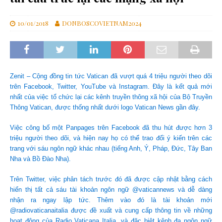
10/01/2018
DONBOSCOVIETNAM2024
Zenit – Cộng đồng tin tức Vatican đã vượt quá 4 triệu người theo dõi
trên Facebook, Twitter, YouTube và Instagram. Đây là kết quả mới
nhất của việc tổ chức lại các kênh truyền thông xã hội của Bộ Truyền
Thông Vatican, được thống nhất dưới logo Vatican News gần đây.
Việc công bố một Panpages trên Facebook đã thu hút được hơn 3
triệu người theo dõi, và hiện nay họ có thể trao đổi ý kiến trên các
trang với sáu ngôn ngữ khác nhau (tiếng Anh, Ý, Pháp, Đức, Tây Ban
Nha và Bồ Đào Nha).
Trên Twitter, việc phân tách trước đó đã được cập nhật bằng cách
hiển thị tất cả sáu tài khoản ngôn ngữ @vaticannews và dễ dàng
nhận ra ngay lập tức. Thêm vào đó là tài khoản mới
@radiovaticanaitalia được đề xuất và cung cấp thông tin về những
hoạt động của Radio Vaticana Italia, và đặc biệt kênh đa ngôn ngữ