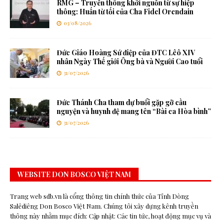
RMG – Truyền thông khởi nguồn từ sự hiệp
thông: Huấn từ tối của Cha Fidel Orendain
03/08/2026
Đức Giáo Hoàng Sứ điệp của ĐTC Lêô XIV
nhân Ngày Thế giới Ông bà và Người Cao tuổi
31/07/2026
Đức Thánh Cha tham dự buổi gặp gỡ cầu
nguyện và huynh đệ mang tên “Bài ca Hòa bình”
31/07/2026
WEBSITE DON BOSCO VIỆT NAM
Trang web sdb.vn là cổng thông tin chính thức của Tỉnh Dòng
Salêdiêng Don Bosco Việt Nam. Chúng tôi xây dựng kênh truyền
thông này nhằm mục đích: Cập nhật: Các tin tức, hoạt động mục vụ và