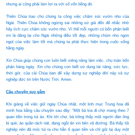
nhưng ai cũng phải làm lợi ra với số vốn liếng đó.
Thiên Chúa trao cho chúng ta công việc chăm sóc vườn nho của
Ngài. Thiên Chúa không ngừng sai những sứ giả đến để nhắc nhở
hãy tích cực chăm sóc vườn nho. Vì thế mỗi người có bổn phận biết
ơn là dâng lại cho Ngài những điều tốt đẹp, những chùm nho ngon
ngọt của việc làm tốt mà chúng ta phải thực hiện trong cuộc sống
hằng ngày.
Xin Chúa giúp chúng con luôn biết siêng năng làm việc, chu toàn bổn
phận hàng ngày. Xin cho chúng con biết sử dụng tài năng, sức lực,
thời giờ, của cải Chúa ban để xây dựng sự nghiệp đời này và sự
nghiệp đức tin trên Nước Trời. Amen.
Câu chuyện suy gẫm
Khi giảng về việc giữ ngày Chúa nhật, một linh mục Trung hoa đã
minh họa bằng câu chuyện sau đây: “Một bà kia đi chợ mang theo 7
quan tiền trong túi áo. Khi tới chợ, bà trông thấy một người đàn ông
bị què, áo quần rách nát, đang ngồi ăn xin bên vệ đường. Bà thấy tội
nghiệp nên đã móc túi ra cho hắn 6 quan tiền và chỉ giữ lại duy một