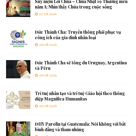
Suy niệm Lời Chúa – Chúa Nhật 19 Thường niên
năm A: Nhìn thấy Chúa trong cuộc sống
07/08/2026
Đức Thánh Cha: Truyền thông phải phục vụ
công ích của gia đình nhân loại
06/08/2026
Đức Thánh Cha sẽ tông du Uruguay, Argentina
và Pêru
06/08/2026
Trí tuệ nhân tạo và trí tuệ Giáo hội theo thông
điệp Magnifica Humanitas
06/08/2026
ĐHY Parolin tại Guatemala: Nói không với bất
bình đẳng và tham nhũng