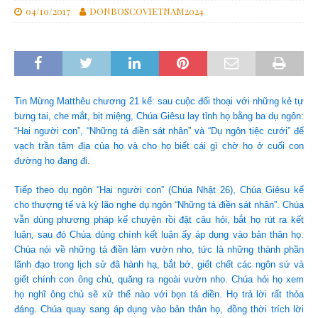
04/10/2017
DONBOSCOVIETNAM2024
Tin Mừng Matthêu chương 21 kể: sau cuộc đối thoại với những kẻ tự
bưng tai, che mắt, bịt miệng, Chúa Giêsu lay tỉnh họ bằng ba dụ ngôn:
“Hai người con”, “Những tá điền sát nhân” và “Dụ ngôn tiệc cưới” để
vạch trần tâm địa của họ và cho họ biết cái gì chờ họ ở cuối con
đường họ đang đi.
Tiếp theo dụ ngôn “Hai người con” (Chúa Nhật 26), Chúa Giêsu kể
cho thượng tế và kỳ lão nghe dụ ngôn “Những tá điền sát nhân”. Chúa
vẫn dùng phương pháp kể chuyện rồi đặt câu hỏi, bắt họ rút ra kết
luận, sau đó Chúa dùng chính kết luận ấy áp dụng vào bản thân họ.
Chúa nói về những tá điền làm vườn nho, tức là những thành phần
lãnh đạo trong lịch sử đã hành hạ, bắt bớ, giết chết các ngôn sứ và
giết chính con ông chủ, quăng ra ngoài vườn nho. Chúa hỏi họ xem
họ nghĩ ông chủ sẽ xử thế nào với bọn tá điền. Họ trả lời rất thỏa
đáng. Chúa quay sang áp dụng vào bản thân họ, đồng thời trích lời