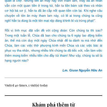
quan đi chợ. Nhưng tên ăn mày này vốn tham lam, thấy bà ân nhân
vẫn còn một quan tiền ở trong túi, hắn ta liền bám sát theo và nhân
cơ hội bà sơ ý, hắn ta đã ăn cắp nốt quan tiền còn lại. Khi nghe câu
chuyện về tên ăn mày tham lam này, có lẽ ai trong chúng ta cũng
nghĩ hắn ta đúng là một tên mạt rệp đáng khinh bỉ và trừng phạt!”.
Rồi vị linh mục đặt vấn đề với cộng đoàn: Còn chúng ta thì sao?
Trong một tuần lễ, Chúa đã ban cho chúng ta 6 ngày lao động kiếm
ăn, thế mà còn duy một ngày Chúa nhật để ta dành ra mà nhớ đến
Chúa, làm các việc thờ phượng kính mến Chúa và các việc bác ái
phục vụ tha nhân, nhưng nhiều khi chúng ta đã tiếc xót, vẫn làm việc
thêm mong kiếm nhiều tiền cho đầy túi tham! Như vậy, chúng ta sẽ là
hạng người nào?
Lm. Giuse Nguyễn Hữu An
Visited 40 times, 1 visit(s) today
Khám phá thêm từ