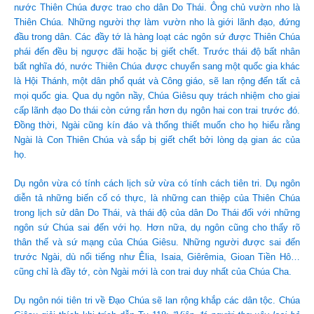
nước Thiên Chúa được trao cho dân Do Thái. Ông chủ vườn nho là
Thiên Chúa. Những người thợ làm vườn nho là giới lãnh đạo, đứng
đầu trong dân. Các đầy tớ là hàng loạt các ngôn sứ được Thiên Chúa
phái đến đều bị ngược đãi hoặc bị giết chết. Trước thái độ bất nhân
bất nghĩa đó, nước Thiên Chúa được chuyển sang một quốc gia khác
là Hội Thánh, một dân phổ quát và Công giáo, sẽ lan rộng đến tất cả
mọi quốc gia. Qua dụ ngôn nầy, Chúa Giêsu quy trách nhiệm cho giai
cấp lãnh đạo Do thái còn cứng rắn hơn dụ ngôn hai con trai trước đó.
Đồng thời, Ngài cũng kín đáo và thống thiết muốn cho họ hiểu rằng
Ngài là Con Thiên Chúa và sắp bị giết chết bởi lòng dạ gian ác của
họ.
Dụ ngôn vừa có tính cách lịch sử vừa có tính cách tiên tri. Dụ ngôn
diễn tả những biến cố có thực, là những can thiệp của Thiên Chúa
trong lịch sử dân Do Thái, và thái độ của dân Do Thái đối với những
ngôn sứ Chúa sai đến với họ. Hơn nữa, dụ ngôn cũng cho thấy rõ
thân thế và sứ mạng của Chúa Giêsu. Những người được sai đến
trước Ngài, dù nổi tiếng như Êlia, Isaia, Giêrêmia, Gioan Tiền Hô…
cũng chỉ là đầy tớ, còn Ngài mới là con trai duy nhất của Chúa Cha.
Dụ ngôn nói tiên tri về Đạo Chúa sẽ lan rộng khắp các dân tộc. Chúa