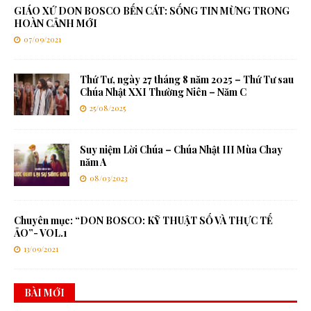
GIÁO XỨ DON BOSCO BẾN CÁT: SỐNG TIN MỪNG TRONG
HOÀN CẢNH MỚI
07/09/2021
Thứ Tư, ngày 27 tháng 8 năm 2025 – Thứ Tư sau
Chúa Nhật XXI Thường Niên – Năm C
25/08/2025
Suy niệm Lời Chúa – Chúa Nhật III Mùa Chay
năm A
08/03/2023
Chuyên mục: “DON BOSCO: KỸ THUẬT SỐ VÀ THỰC TẾ
ẢO”- VOL.1
13/09/2021
BÀI MỚI