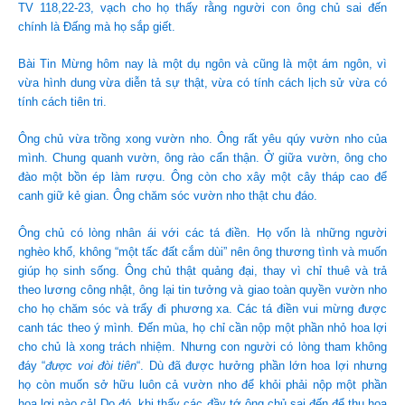
TV 118,22-23, vạch cho họ thấy rằng người con ông chủ sai đến
chính là Đấng mà họ sắp giết.
Bài Tin Mừng hôm nay là một dụ ngôn và cũng là một ám ngôn, vì
vừa hình dung vừa diễn tả sự thật, vừa có tính cách lịch sử vừa có
tính cách tiên tri.
Ông chủ vừa trồng xong vườn nho. Ông rất yêu qúy vườn nho của
mình. Chung quanh vườn, ông rào cẩn thận. Ở giữa vườn, ông cho
đào một bồn ép làm rượu. Ông còn cho xây một cây tháp cao để
canh giữ kẻ gian. Ông chăm sóc vườn nho thật chu đáo.
Ông chủ có lòng nhân ái với các tá điền. Họ vốn là những người
nghèo khổ, không “một tấc đất cắm dùi” nên ông thương tình và muốn
giúp họ sinh sống. Ông chủ thật quảng đại, thay vì chỉ thuê và trả
theo lương công nhật, ông lại tin tưởng và giao toàn quyền vườn nho
cho họ chăm sóc và trẩy đi phương xa. Các tá điền vui mừng được
canh tác theo ý mình. Đến mùa, họ chỉ cần nộp một phần nhỏ hoa lợi
cho chủ là xong trách nhiệm. Nhưng con người có lòng tham không
đáy “
được voi đòi tiên
“. Dù đã được hưởng phần lớn hoa lợi nhưng
họ còn muốn sở hữu luôn cả vườn nho để khỏi phải nộp một phần
hoa lợi nào cả! Do đó, khi thấy các đầy tớ ông chủ sai đến để thu hoa