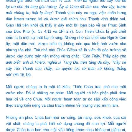
Giêsu giải thích khi trích dẫn Tv 118:
“Viên đá người thợ xây loại bỏ
lại trở nên đá tảng góc tường. Ấy là Chúa đã làm nên như vậy, trước
mắt chúng ta, thật lạ lùng”
. Thánh vịnh này ca ngợi việc chấn hưng
dân Ítraen tương lai và được giải thích như Thánh vịnh thiên sai.
Giáo Hội tiên khởi đã thấy ở đây một lời loan báo về sự Phục Sinh
của Đức Kitô (x. Cv 4,11 và 1Pr 2,7). Con Thiên Chúa bị giết chết
xem ra là một sự thất bại rõ ràng. Nhưng nhờ cái chết của Người Con
ấy, một dân mới, được biểu thị không còn qua hình ảnh vườn nho
nhưng tòa nhà. Toà nhà này Chúa Giêsu sẽ là viên đá góc tường sẽ
được xây dựng trên nền móng vững chắc:
“Còn Thầy, Thầy bảo cho
anh biết: anh là Phêrô, nghĩa là Tảng Đá, trên tảng đá nầy, Thầy sẽ
xây Hội Thánh của Thầy, và quyền lực tử thần sẽ không thắng
nổi”
(Mt 16,18).
Mỗi người chúng ta là một tá điền, Thiên Chúa trao phó cho một
vườn nho. Đó là những ơn phúc. Mỗi người có bổn phận phải đem
hoa lợi về cho Chúa. Mỗi người hoàn toàn tự do sắp xếp công việc
theo sáng kiến riêng và chịu trách nhiệm về những việc mình làm.
Những ơn phúc Chúa ban như sự sống, tài năng, sức khỏe, của cải
vật chất, chúng ta phải biết sử dụng chúng để sinh lợi. Mỗi người
được Chúa trao ban cho một vốn liếng khác nhau không ai giống ai,