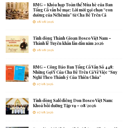
RMG – Khóa họp Toàn thể Mùa hè của Ban
Tổng Cố vấn bế mạc: Lời mời gọi chọn “con
đường của Nêhêmia” từ Cha Bề Trên Cả
08/08/2026
Tỉnh dòng Thánh Gioan Bosco Việt Nam –
Thánh lễ Tuyên khấn lần đầu năm 2026
08/08/2026
RMG – Công Báo Ban Tổng Cố Vấn Số 448:
Những Gợi Ý Của Cha Bề Trên Cả Về Việc “Suy
Nghĩ Theo Thánh ý Của Thiên Chúa”
07/08/2026
Tỉnh dòng Salêdiêng Don Bosco Việt Nam:
Khoá bồi dưỡng Tập vụ – 08/2026
07/08/2026