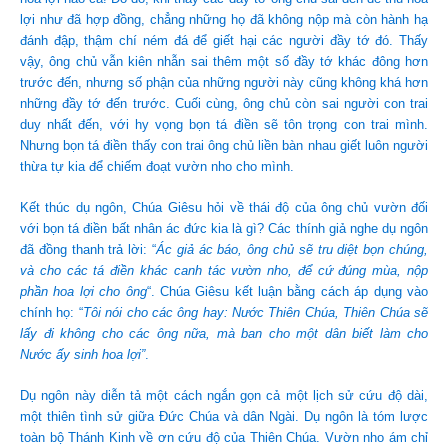
lợi như đã hợp đồng, chẳng những họ đã không nộp mà còn hành hạ
đánh đập, thậm chí ném đá để giết hại các người đầy tớ đó. Thấy
vậy, ông chủ vẫn kiên nhẫn sai thêm một số đầy tớ khác đông hơn
trước đến, nhưng số phận của những người này cũng không khá hơn
những đầy tớ đến trước. Cuối cùng, ông chủ còn sai người con trai
duy nhất đến, với hy vọng bọn tá điền sẽ tôn trọng con trai mình.
Nhưng bọn tá điền thấy con trai ông chủ liền bàn nhau giết luôn người
thừa tự kia để chiếm đoạt vườn nho cho mình.
Kết thúc dụ ngôn, Chúa Giêsu hỏi về thái độ của ông chủ vườn đối
với bọn tá điền bất nhân ác đức kia là gì? Các thính giả nghe dụ ngôn
đã đồng thanh trả lời: “
Ác giả ác báo, ông chủ sẽ tru diệt bọn chúng,
và cho các tá điền khác canh tác vườn nho, để cứ đúng mùa, nộp
phần hoa lợi cho ông
“. Chúa Giêsu kết luận bằng cách áp dụng vào
chính họ: “
Tôi nói cho các ông hay: Nước Thiên Chúa, Thiên Chúa sẽ
lấy đi không cho các ông nữa, mà ban cho một dân biết làm cho
Nước ấy sinh hoa lợi”
.
Dụ ngôn này diễn tả một cách ngắn gọn cả một lịch sử cứu độ dài,
một thiên tình sử giữa Đức Chúa và dân Ngài. Dụ ngôn là tóm lược
toàn bộ Thánh Kinh về ơn cứu độ của Thiên Chúa. Vườn nho ám chỉ