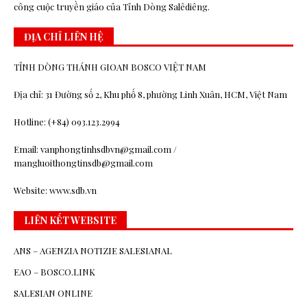
công cuộc truyền giáo của Tỉnh Dòng Salêdiêng.
ĐỊA CHỈ LIÊN HỆ
TỈNH DÒNG THÁNH GIOAN BOSCO VIỆT NAM
Địa chỉ: 31 Đường số 2, Khu phố 8, phường Linh Xuân, HCM, Việt Nam
Hotline: (+84) 093.123.2994
Email: vanphongtinhsdbvn@gmail.com /
mangluoithongtinsdb@gmail.com
Website: www.sdb.vn
LIÊN KẾT WEBSITE
ANS – AGENZIA NOTIZIE SALESIANAL
EAO – BOSCO.LINK
SALESIAN ONLINE