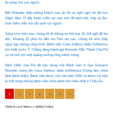
ân sủng cho con người.
Đến Rotondo nhận phòng khách sạn, ăn tối và nghĩ ngơi thì đã hơn
10giờ đêm. Ở đây thuộc miền núi cao, trời rất lạnh,mặc mấy áo ấm,
trùm thêm mền mà vẫn lạnh run người.
Sáng sớm hôm sau, chúng tôi đi những xe nhỏ loại 15 chỗ ngồi để leo
dốc. Khoảng 20 phút thì đến nơi.Trên núi cao, chúng tôi nhìn thấy
nguy nga những công trình, Bệnh viện Casa Sollievo della Sofferenza
lớn nhất nước Ý, Chặng đàng thánh giá Rotondo, Đền Thánh Cha Piô
cũ và mới với một quãng trường rộng mênh mông.
Năm 1940, cha Piô đã xây dựng một Bệnh viện ở San Giovanni
Rotondo mang tên Casa Sollievo della Sofferenza (Trung tâm chữa
lành bệnh nhân). Bệnh viện được mở vào năm 1956 và được coi như
là một trong những bệnh viện chữa bệnh hữu hiệu nhất ở Châu Âu.
1
2
3
4
5
6
7
Visited 1.105 times, 1 visit(s) today