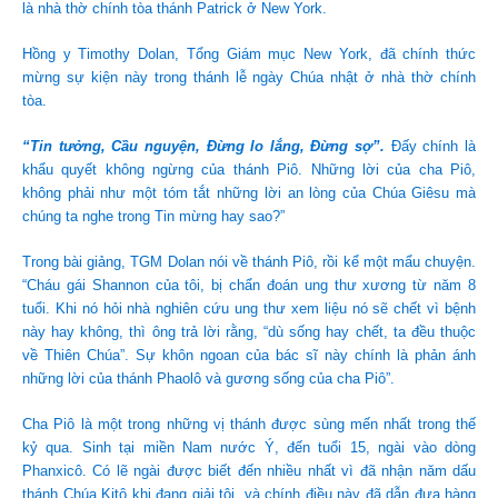
là nhà thờ chính tòa thánh Patrick ở New York.
Hồng y Timothy Dolan, Tổng Giám mục New York, đã chính thức
mừng sự kiện này trong thánh lễ ngày Chúa nhật ở nhà thờ chính
tòa.
“Tin tưởng, Cầu nguyện, Đừng lo lắng, Đừng sợ”.
Đấy chính là
khẩu quyết không ngừng của thánh Piô. Những lời của cha Piô,
không phải như một tóm tắt những lời an lòng của Chúa Giêsu mà
chúng ta nghe trong Tin mừng hay sao?”
Trong bài giảng, TGM Dolan nói về thánh Piô, rồi kể một mẩu chuyện.
“Cháu gái Shannon của tôi, bị chẩn đoán ung thư xương từ năm 8
tuổi. Khi nó hỏi nhà nghiên cứu ung thư xem liệu nó sẽ chết vì bệnh
này hay không, thì ông trả lời rằng, “dù sống hay chết, ta đều thuộc
về Thiên Chúa”. Sự khôn ngoan của bác sĩ này chính là phản ánh
những lời của thánh Phaolô và gương sống của cha Piô”.
Cha Piô là một trong những vị thánh được sùng mến nhất trong thế
kỷ qua. Sinh tại miền Nam nước Ý, đến tuổi 15, ngài vào dòng
Phanxicô. Có lẽ ngài được biết đến nhiều nhất vì đã nhận năm dấu
thánh Chúa Kitô khi đang giải tội, và chính điều này đã dẫn đưa hàng