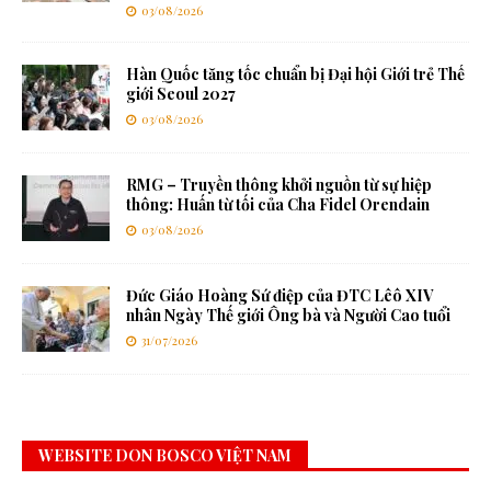
03/08/2026
Hàn Quốc tăng tốc chuẩn bị Đại hội Giới trẻ Thế
giới Seoul 2027
03/08/2026
RMG – Truyền thông khởi nguồn từ sự hiệp
thông: Huấn từ tối của Cha Fidel Orendain
03/08/2026
Đức Giáo Hoàng Sứ điệp của ĐTC Lêô XIV
nhân Ngày Thế giới Ông bà và Người Cao tuổi
31/07/2026
WEBSITE DON BOSCO VIỆT NAM