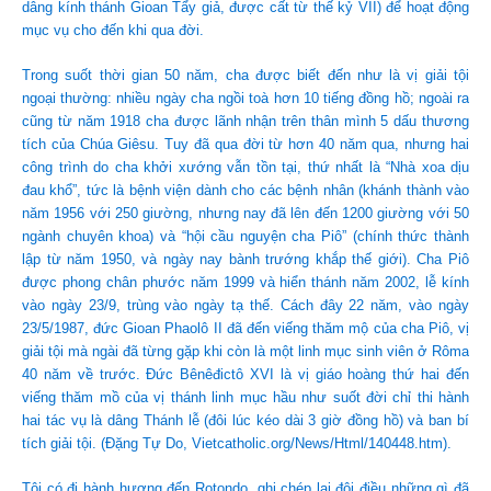
dâng kính thánh Gioan Tẩy giả, được cất từ thế kỷ VII) để hoạt động
mục vụ cho đến khi qua đời.
Trong suốt thời gian 50 năm, cha được biết đến như là vị giải tội
ngoại thường: nhiều ngày cha ngồi toà hơn 10 tiếng đồng hồ; ngoài ra
cũng từ năm 1918 cha được lãnh nhận trên thân mình 5 dấu thương
tích của Chúa Giêsu. Tuy đã qua đời từ hơn 40 năm qua, nhưng hai
công trình do cha khởi xướng vẫn tồn tại, thứ nhất là “Nhà xoa dịu
đau khổ”, tức là bệnh viện dành cho các bệnh nhân (khánh thành vào
năm 1956 với 250 giường, nhưng nay đã lên đến 1200 giường với 50
ngành chuyên khoa) và “hội cầu nguyện cha Piô” (chính thức thành
lập từ năm 1950, và ngày nay bành trướng khắp thế giới). Cha Piô
được phong chân phước năm 1999 và hiển thánh năm 2002, lễ kính
vào ngày 23/9, trùng vào ngày tạ thế. Cách đây 22 năm, vào ngày
23/5/1987, đức Gioan Phaolô II đã đến viếng thăm mộ của cha Piô, vị
giải tội mà ngài đã từng gặp khi còn là một linh mục sinh viên ở Rôma
40 năm về trước. Đức Bênêđictô XVI là vị giáo hoàng thứ hai đến
viếng thăm mồ của vị thánh linh mục hầu như suốt đời chỉ thi hành
hai tác vụ là dâng Thánh lễ (đôi lúc kéo dài 3 giờ đồng hồ) và ban bí
tích giải tội. (Đặng Tự Do, Vietcatholic.org/News/Html/140448.htm).
Tôi có đi hành hương đến Rotondo, ghi chép lại đôi điều những gì đã