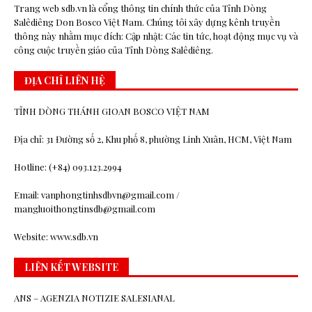
Trang web sdb.vn là cổng thông tin chính thức của Tỉnh Dòng
Salêdiêng Don Bosco Việt Nam. Chúng tôi xây dựng kênh truyền
thông này nhằm mục đích: Cập nhật: Các tin tức, hoạt động mục vụ và
công cuộc truyền giáo của Tỉnh Dòng Salêdiêng.
ĐỊA CHỈ LIÊN HỆ
TỈNH DÒNG THÁNH GIOAN BOSCO VIỆT NAM
Địa chỉ: 31 Đường số 2, Khu phố 8, phường Linh Xuân, HCM, Việt Nam
Hotline: (+84) 093.123.2994
Email: vanphongtinhsdbvn@gmail.com /
mangluoithongtinsdb@gmail.com
Website: www.sdb.vn
LIÊN KẾT WEBSITE
ANS – AGENZIA NOTIZIE SALESIANAL