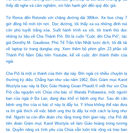
thấy đã nghe và cảm nghiệm, xin hân hạnh gởi đến quý độc giả.
Từ Roma đến Rotondo với chặng đường dài 380km. Xe bus chạy 7
giờ đồng hồ mới tới nơi. Dọc đường, tôi thấy xa xa những đỉnh núi
còn phủ tuyết trắng xóa. Suốt hành trình xa xôi, tôi tranh thủ đọc
những tư liệu về Cha Thánh Piô. Đó là cuốn “Cuộc đời Cha Piô”, tác
giả Dorothy M. Gaudiose, Phó Tế Trần Văn Nhật lược dịch, tôi đã tải
về laptop từ trang dunglac.org. Xem thêm bộ phim gồm 23 phần về
Thánh Piô Năm Dấu trên Youtube, kể về cuộc đời thánh thiện của
ngài.
Cha Piô là một vị thánh của thời đại này. Đời ngài có nhiều chuyện lạ
thường kỳ diệu. Chẳng hạn như vào năm 1962, Đức Giám mục Karol
Woztyla sau này là Đức Giáo Hoàng Gioan Phaolô II viết thư xin Cha
Piô cầu nguyện với Chúa cho bác sĩ Wanda Poltawska, một người
bạn của ngài ở Ba Lan, đang đau khổ vì bệnh ung thư. Sau đó căn
bệnh ung thư của vị bác sĩ này bị đẩy lui. Y khoa không thể nào đưa
ra lời giải thích về việc bệnh ung thư bị đẩy lui một cách lạ lùng như
thế. Người ta còn đồn đoán cho rằng trong thời gian này, cha Piô đã
tiên đoán Giám mục Karol Woztyla sẽ làm Giáo hoàng trong tương
lai. Quyền năng và tình yêu của Chúa vẫn luôn trải rộng và trao ban