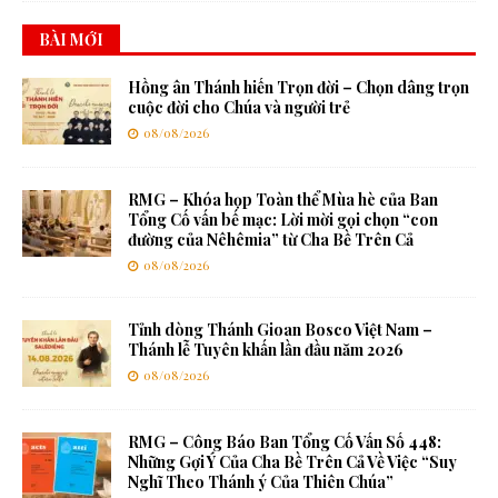
BÀI MỚI
Hồng ân Thánh hiến Trọn đời – Chọn dâng trọn
cuộc đời cho Chúa và người trẻ
08/08/2026
RMG – Khóa họp Toàn thể Mùa hè của Ban
Tổng Cố vấn bế mạc: Lời mời gọi chọn “con
đường của Nêhêmia” từ Cha Bề Trên Cả
08/08/2026
Tỉnh dòng Thánh Gioan Bosco Việt Nam –
Thánh lễ Tuyên khấn lần đầu năm 2026
08/08/2026
RMG – Công Báo Ban Tổng Cố Vấn Số 448:
Những Gợi Ý Của Cha Bề Trên Cả Về Việc “Suy
Nghĩ Theo Thánh ý Của Thiên Chúa”