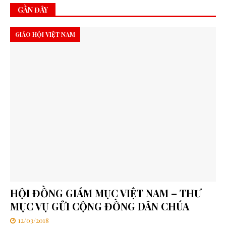
GẦN ĐÂY
GIÁO HỘI VIỆT NAM
HỘI ĐỒNG GIÁM MỤC VIỆT NAM – THƯ
MỤC VỤ GỬI CỘNG ĐỒNG DÂN CHÚA
12/03/2018