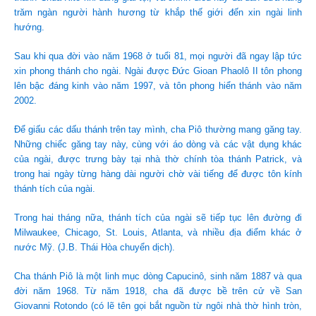
trăm ngàn người hành hương từ khắp thế giới đến xin ngài linh
hướng.
Sau khi qua đời vào năm 1968 ở tuổi 81, mọi người đã ngay lập tức
xin phong thánh cho ngài. Ngài được Đức Gioan Phaolô II tôn phong
lên bậc đáng kinh vào năm 1997, và tôn phong hiển thánh vào năm
2002.
Để giấu các dấu thánh trên tay mình, cha Piô thường mang găng tay.
Những chiếc găng tay này, cùng với áo dòng và các vật dụng khác
của ngài, được trưng bày tại nhà thờ chính tòa thánh Patrick, và
trong hai ngày từng hàng dài người chờ vài tiếng để được tôn kính
thánh tích của ngài.
Trong hai tháng nữa, thánh tích của ngài sẽ tiếp tục lên đường đi
Milwaukee, Chicago, St. Louis, Atlanta, và nhiều địa điểm khác ở
nước Mỹ. (J.B. Thái Hòa chuyển dịch).
Cha thánh Piô là một linh mục dòng Capucinô, sinh năm 1887 và qua
đời năm 1968. Từ năm 1918, cha đã được bề trên cử về San
Giovanni Rotondo (có lẽ tên gọi bắt nguồn từ ngôi nhà thờ hình tròn,