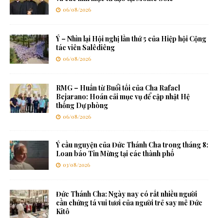
06/08/2026
Ý – Nhìn lại Hội nghị lần thứ 5 của Hiệp hội Cộng
tác viên Salêdiêng
06/08/2026
RMG – Huấn từ Buổi tối của Cha Rafael
Bejarano: Hoán cải mục vụ để cập nhật Hệ
thống Dự phòng
06/08/2026
Ý cầu nguyện của Đức Thánh Cha trong tháng 8:
Loan báo Tin Mừng tại các thành phố
03/08/2026
Đức Thánh Cha: Ngày nay có rất nhiều người
cần chứng tá vui tươi của người trẻ say mê Đức
Kitô