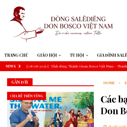
TRANG CHỦ
GIÁO HỘI
TU HỘI
GIA ĐÌNH SAL
NEWS
[ 08/08/2026 ]
Tỉnh dòng Thánh Gioan Bosco Việt Nam – Thánh 
[ 07/08/2026 ]
RMG – Công Báo Ban Tổng Cố Vấn Số 448: Những
GẦN ĐÂY
HOME
Chúa”
TRUNG ƯƠNG
[ 07/08/2026 ]
Tỉnh dòng Salêdiêng Don Bosco Việt Nam: Khoá 
Các b
CHA BỀ TRÊN VÙNG
[ 07/08/2026 ]
Suy niệm Lời Chúa – Chúa Nhật 19 Thường niên 
Don B
[ 06/08/2026 ]
Đức Thánh Cha: Truyền thông phải phục vụ công í
[ 06/08/2026 ]
Đức Thánh Cha sẽ tông du Uruguay, Argentina v
18/08/2018