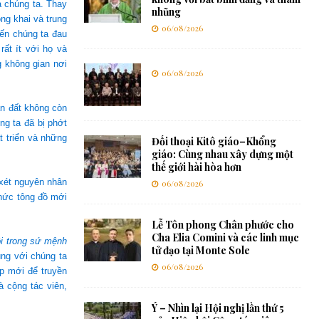
a chúng ta. Thay
nhũng
ng khai và trung
06/08/2026
iến chúng ta đau
rất ít với họ và
g không gian nơi
06/08/2026
n đất không còn
ng ta đã bị phớt
t triển và những
Đối thoại Kitô giáo–Khổng
giáo: Cùng nhau xây dựng một
thế giới hài hòa hơn
 xét nguyên nhân
06/08/2026
thức tông đồ mới
Lễ Tôn phong Chân phước cho
Cha Elia Comini và các linh mục
ôi trong sứ mệnh
tử đạo tại Monte Sole
ng với chúng ta
06/08/2026
p mới để truyền
à cộng tác viên,
Ý – Nhìn lại Hội nghị lần thứ 5