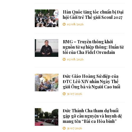
Hàn Quốc tăng tốc chuẩn bị Đại
hội Giới trẻ Thế giới Seoul 2027
03/08/2026
RMG – Truyền thông khởi
nguồn từ sự hiệp thông: Huấn từ
tối của Cha Fidel Orendain
03/08/2026
Đức Giáo Hoàng Sứ điệp của
ĐTC Lêô XIV nhân Ngày Thế
giới Ông bà và Người Cao tuổi
31/07/2026
Đức Thánh Cha tham dự buổi
gặp gỡ cầu nguyện và huynh đệ
mang tên “Bài ca Hòa bình”
31/07/2026