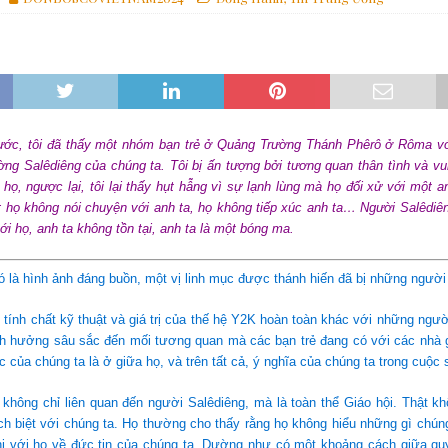
iệp Magnifica Humanitas
GIÁO HỘI
ình đẳng và tham nhũng
GIÁO HỘI
ố vấn bế mạc: Lời mời gọi chọn “con đường của Nêhêmia” từ Cha Bề Trên
rước, tôi đã thấy một nhóm bạn trẻ ở Quảng Trường Thánh Phêrô ở Rôma vớ
ờng Salêdiêng của chúng ta. Tôi bị ấn tượng bởi tương quan thân tình và v
 họ, ngược lại, tôi lại thấy hụt hẫng vì sự lạnh lùng mà họ đối xử với một 
 họ không nói chuyện với anh ta, họ không tiếp xúc anh ta… Người Salêdiê
ới họ, anh ta không tồn tại, anh ta là một bóng ma.
đó là hình ảnh đáng buồn, một vị linh mục được thánh hiến đã bị những người 
 tính chất kỹ thuật và giá trị của thế hệ Y2K hoàn toàn khác với những ngườ
nh hưởng sâu sắc đến mối tương quan mà các bạn trẻ đang có với các nhà g
c của chúng ta là ở giữa họ, và trên tất cả, ý nghĩa của chúng ta trong cuộc
 không chỉ liên quan đến người Salêdiêng, mà là toàn thể Giáo hội. Thật 
ách biệt với chúng ta. Họ thường cho thấy rằng họ không hiểu những gì chúng
ị với họ về đức tin của chúng ta. Dường như có một khoảng cách giữa quyề