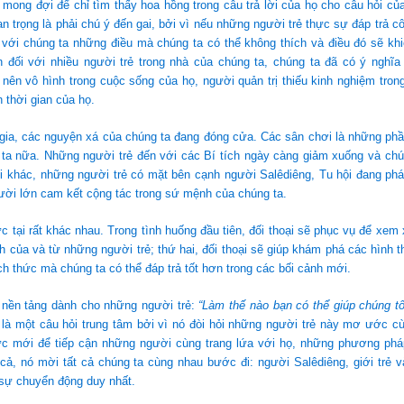
mong đợi để chỉ tìm thấy hoa hồng trong câu trả lời của họ cho câu hỏi củ
an trọng là phải chú ý đến gai, bởi vì nếu những người trẻ thực sự đáp trả cô
 với chúng ta những điều mà chúng ta có thể không thích và điều đó sẽ kh
 đối với nhiều người trẻ trong nhà của chúng ta, chúng ta đã có ý nghĩa 
 nên vô hình trong cuộc sống của họ, người quản trị thiếu kinh nghiệm tron
 thời gian của họ.
gia, các nguyện xá của chúng ta đang đóng cửa. Các sân chơi là những phầ
 ta nữa. Những người trẻ đến với các Bí tích ngày càng giảm xuống và chú
i khác, những người trẻ có mặt bên cạnh người Salêdiêng, Tu hội đang phá
ười lớn cam kết cộng tác trong sứ mệnh của chúng ta.
c tại rất khác nhau. Trong tình huống đầu tiên, đối thoại sẽ phục vụ để xem
 của và từ những người trẻ; thứ hai, đối thoại sẽ giúp khám phá các hình 
h thức mà chúng ta có thể đáp trả tốt hơn trong các bối cảnh mới.
 nền tảng dành cho những người trẻ:
“Làm thế nào bạn có thể giúp chúng t
là một câu hỏi trung tâm bởi vì nó đòi hỏi những người trẻ này mơ ước cù
c mới để tiếp cận những người cùng trang lứa với họ, những phương phá
cả, nó mời tất cả chúng ta cùng nhau bước đi: người Salêdiêng, giới trẻ v
 sự chuyển động duy nhất.