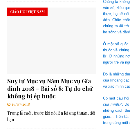
Chúng ta không 
vào đó, điều qu
GIÁO HỘI VIỆT NAM
thực, họ sẽ nói
đớn. Chắc chắn
chúng ta đã trở
họ sống và dành
Ở một số quốc 
thuộc về chúng
lờ. Ở những nơ
người trẻ và ng
Đó là những thự
Suy tư Mục vụ Năm Mục vụ Gia
của khoảng cách
và xác minh các
đình 2018 – Bài số 8: Tự do chứ
không bị ép buộc
Có một câu hỏi
16/07/2018
của mình?”.
Đó 
những cách thứ
Trong lễ cưới, trước khi nói lên lời ưng thuận, đôi
giáo… Trên tất 
bạn
trong cùng một