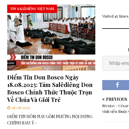
TIN SALÊDIÊNG VIỆT NAM
Visited 45 times,
Điểm Tin Don Bosco Ngày
18.08.2025: Tám Salêdiêng Don
Bosco Chính Thức Thuộc Trọn
Về Chúa Và Giới Trẻ
PREVIOUS
Mexico – César 
18/08/2025
vĩnh viễn thuộc
ĐIỂM TIN HÔM NAY GỒM NHỮNG NỘI DUNG
CHÍNH SAU: Ý –