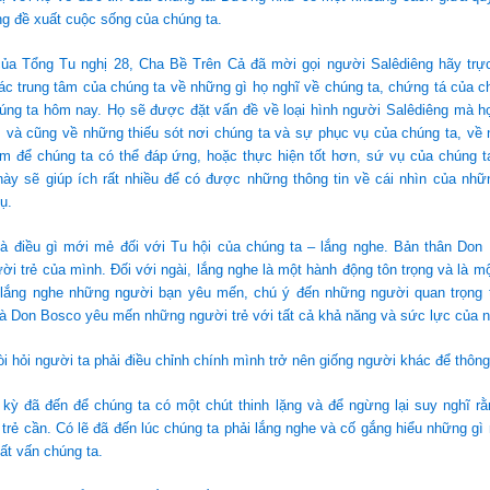
g đề xuất cuộc sống của chúng ta.
của Tổng Tu nghị 28, Cha Bề Trên Cả đã mời gọi người Salêdiêng hãy trực
ác trung tâm của chúng ta về những gì họ nghĩ về chúng ta, chứng tá của c
húng ta hôm nay. Họ sẽ được đặt vấn đề về loại hình người Salêdiêng mà 
, và cũng về những thiếu sót nơi chúng ta và sự phục vụ của chúng ta, về
àm để chúng ta có thể đáp ứng, hoặc thực hiện tốt hơn, sứ vụ của chúng 
này sẽ giúp ích rất nhiều để có được những thông tin về cái nhìn của nhữ
ụ.
là điều gì mới mẻ đối với Tu hội của chúng ta – lắng nghe. Bản thân Don 
i trẻ của mình. Đối với ngài, lắng nghe là một hành động tôn trọng và là m
 lắng nghe những người bạn yêu mến, chú ý đến những người quan trọng 
à Don Bosco yêu mến những người trẻ với tất cả khả năng và sức lực của n
òi hỏi người ta phải điều chỉnh chính mình trở nên giống người khác để thông
kỳ đã đến để chúng ta có một chút thinh lặng và để ngừng lại suy nghĩ rằ
trẻ cần. Có lẽ đã đến lúc chúng ta phải lắng nghe và cố gắng hiểu những gì
ất vấn chúng ta.