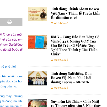
Tỉnh dòng Thánh Gioan Bosco
Việt Nam – Thánh lễ Tuyên khấn
lần đầu năm 2026
08/08/2026
i lá cờ của một
RMG – Công Báo Ban Tổng Cố
ui vẻ của các em
Vấn Số 448: Những Gợi Ý Của
anh em Salêdiêng
Cha Bề Trên Cả Về Việc “Suy
Nghĩ Theo Thánh ý Của Thiên
ng đó đã bước đi
Chúa”
07/08/2026
trẻ phớt lờ!
Tỉnh dòng Salêdiêng Don
i tiền nhiệm của
Bosco Việt Nam: Khoá bồi
iáo dục của họ,
dưỡng Tập vụ – 08/2026
 sống của họ.
07/08/2026
không may, những
Suy niệm Lời Chúa – Chúa Nhật
 ta đang nói khi
19 Thường niên năm A: Nhìn thấy
n lợi và giá trị