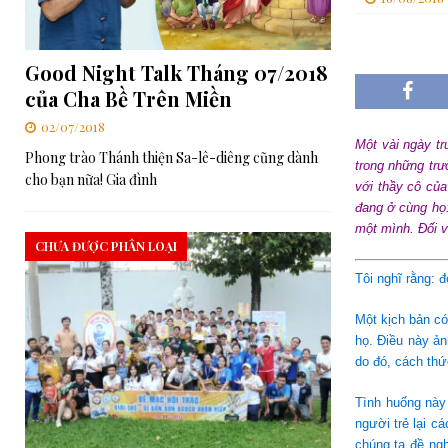
[ 06/08/2026 ]
Trí tuệ nhân tạo và trí tuệ Giáo hội theo thông đ
[ 06/08/2026 ]
ĐHY Parolin tại Guatemala: Nói không với bất b
Good Night Talk Tháng 07/2018
[ 06/08/2026 ]
GIÁO HỘI
của Cha Bề Trên Miền
[ 08/08/2026 ]
RMG – Khóa họp Toàn thể Mùa hè của Ban Tổng C
02/07/2018
Một vài ngày t
Phong trào Thánh thiện Sa-lê-diêng cũng dành
Cả
CHA BỀ TRÊN CẢ
trong những trư
cho bạn nữa! Gia đình
với thầy cô của
đang ở cùng họ:
một mình. Đối v
CHƯA ĐƯỢC PHÂN LOẠI
Tôi nghĩ rằng: 
Một kịch bản có
họ. Điều này ả
do đó, cách thứ
Tình huống này
người trẻ lại c
chúng ta đề ngh