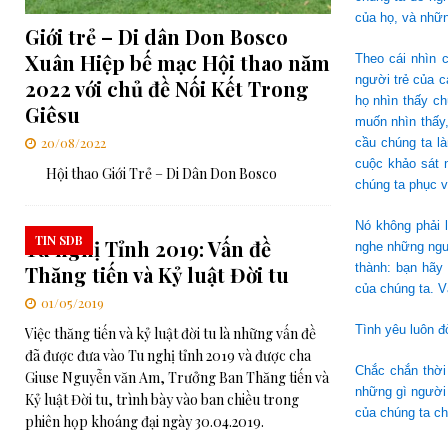
của họ, và nhữn
Giới trẻ – Di dân Don Bosco
Xuân Hiệp bế mạc Hội thao năm
Theo cái nhìn 
người trẻ của c
2022 với chủ đề Nối Kết Trong
họ nhìn thấy c
Giêsu
muốn nhìn thấy
20/08/2022
cầu chúng ta l
cuộc khảo sát 
Hội thao Giới Trẻ – Di Dân Don Bosco
chúng ta phục v
Nó không phải 
TIN SDB
Tu nghị Tỉnh 2019: Vấn đề
nghe những ngườ
thành: bạn hãy
Thăng tiến và Kỷ luật Đời tu
của chúng ta. V
01/05/2019
Tình yêu luôn đ
Việc thăng tiến và kỷ luật đời tu là những vấn đề
đã được đưa vào Tu nghị tỉnh 2019 và được cha
Chắc chắn thời 
Giuse Nguyễn văn Am, Trưởng Ban Thăng tiến và
những gì người 
Kỷ luật Đời tu, trình bày vào ban chiều trong
của chúng ta ch
phiên họp khoáng đại ngày 30.04.2019.