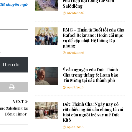
của Hiệp hội Cộng tác viên
SDB chuyển ngữ
Salêdiêng
06/08/2026
RMG – Huấn từ Buổi tối của Cha
Rafael Bejarano: Hoán cải mục
vụ để cập nhật Hệ thống Dự
phòng
.
06/08/2026
Theo dõi
Ý cầu nguyện của Đức Thánh
Cha trong tháng 8: Loan báo
Tin Mừng tại các thành phố
03/08/2026
NEXT
Đức Thánh Cha: Ngày nay có
ục Salêdiêng tại
rất nhiều người cần chứng tá vui
Đông Timor
tươi của người trẻ say mê Đức
Kitô
03/08/2026