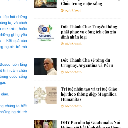
Chúa trong cuộc sống
07/08/2026
 tiếp hỏi những
húng ta, và cách
Đức Thánh Cha: Truyền thông
họ mơ ước, hoặc
phải phục vụ công ích của gia
 những gì họ yêu
đình nhân loại
ta… Kết quả của
06/08/2026
ng người trẻ mà
Đức Thánh Cha sẽ tông du
Bosco luôn lắng
Uruguay, Argentina và Pêru
ột tình cảm chân
06/08/2026
trong cuộc sống
gài.
Trí tuệ nhân tạo và trí tuệ Giáo
hội theo thông điệp Magnifica
 giao.
Humanitas
ng chúng ta biết
06/08/2026
 những người trẻ
ĐHY Parolin tại Guatemala: Nói
không với bất bình đẳng và tham