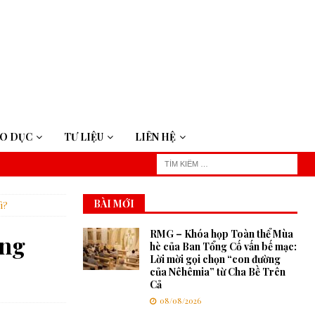
ÁO DỤC
TƯ LIỆU
LIÊN HỆ
BÀI MỚI
ì?
RMG – Khóa họp Toàn thể Mùa
êng
hè của Ban Tổng Cố vấn bế mạc:
Lời mời gọi chọn “con đường
của Nêhêmia” từ Cha Bề Trên
Cả
08/08/2026