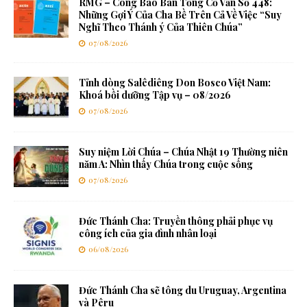
RMG – Công Báo Ban Tổng Cố Vấn Số 448:
Những Gợi Ý Của Cha Bề Trên Cả Về Việc “Suy
Nghĩ Theo Thánh ý Của Thiên Chúa”
07/08/2026
Tỉnh dòng Salêdiêng Don Bosco Việt Nam:
Khoá bồi dưỡng Tập vụ – 08/2026
07/08/2026
Suy niệm Lời Chúa – Chúa Nhật 19 Thường niên
năm A: Nhìn thấy Chúa trong cuộc sống
07/08/2026
Đức Thánh Cha: Truyền thông phải phục vụ
công ích của gia đình nhân loại
06/08/2026
Đức Thánh Cha sẽ tông du Uruguay, Argentina
và Pêru