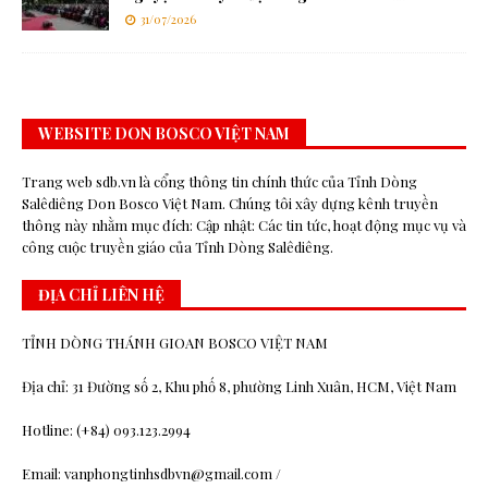
31/07/2026
WEBSITE DON BOSCO VIỆT NAM
Trang web sdb.vn là cổng thông tin chính thức của Tỉnh Dòng
Salêdiêng Don Bosco Việt Nam. Chúng tôi xây dựng kênh truyền
thông này nhằm mục đích: Cập nhật: Các tin tức, hoạt động mục vụ và
công cuộc truyền giáo của Tỉnh Dòng Salêdiêng.
ĐỊA CHỈ LIÊN HỆ
TỈNH DÒNG THÁNH GIOAN BOSCO VIỆT NAM
Địa chỉ: 31 Đường số 2, Khu phố 8, phường Linh Xuân, HCM, Việt Nam
Hotline: (+84) 093.123.2994
Email: vanphongtinhsdbvn@gmail.com /