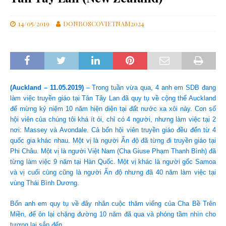
14/05/2019
DONBOSCOVIETNAM2024
(Auckland – 11.05.2019)
– Trong tuần vừa qua, 4 anh em SDB đang
làm việc truyền giáo tại Tân Tây Lan đã quy tụ về cộng thể Auckland
để mừng kỷ niệm 10 năm hiện diện tại đất nước xa xôi này. Con số
hội viên của chúng tôi khá ít ỏi, chỉ có 4 người, nhưng làm việc tại 2
nơi: Massey và Avondale. Cả bốn hội viên truyền giáo đều đến từ 4
quốc gia khác nhau. Một vị là người Ấn độ đã từng đi truyền giáo tại
Phi Châu. Một vị là người Việt Nam (Cha Giuse Phạm Thanh Bình) đã
từng làm việc 9 năm tại Hàn Quốc. Một vị khác là người gốc Samoa
và vị cuối cùng cũng là người Ấn độ nhưng đã 40 năm làm việc tại
vùng Thái Bình Dương.
Bốn anh em quy tụ về đây nhân cuộc thăm viếng của Cha Bề Trên
Miền, để ôn lại chặng đường 10 năm đã qua và phóng tầm nhìn cho
tương lai sắp đến.