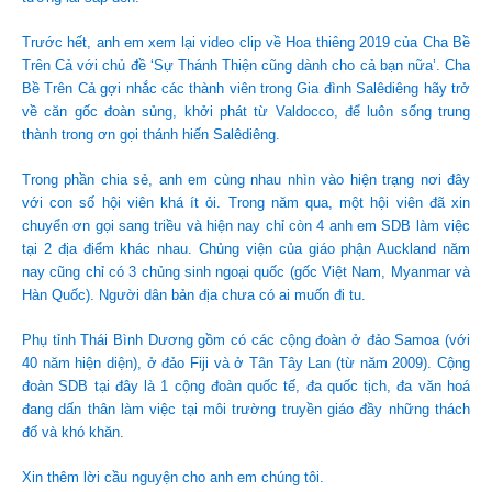
Trước hết, anh em xem lại video clip về Hoa thiêng 2019 của Cha Bề
Trên Cả với chủ đề ‘Sự Thánh Thiện cũng dành cho cả bạn nữa’. Cha
Bề Trên Cả gợi nhắc các thành viên trong Gia đình Salêdiêng hãy trở
về căn gốc đoàn sủng, khởi phát từ Valdocco, để luôn sống trung
thành trong ơn gọi thánh hiến Salêdiêng.
Trong phần chia sẻ, anh em cùng nhau nhìn vào hiện trạng nơi đây
với con số hội viên khá ít ỏi. Trong năm qua, một hội viên đã xin
chuyển ơn gọi sang triều và hiện nay chỉ còn 4 anh em SDB làm việc
tại 2 địa điểm khác nhau. Chủng viện của giáo phận Auckland năm
nay cũng chỉ có 3 chủng sinh ngoại quốc (gốc Việt Nam, Myanmar và
Hàn Quốc). Người dân bản địa chưa có ai muốn đi tu.
Phụ tỉnh Thái Bình Dương gồm có các cộng đoàn ở đảo Samoa (với
40 năm hiện diện), ở đảo Fiji và ở Tân Tây Lan (từ năm 2009). Cộng
đoàn SDB tại đây là 1 cộng đoàn quốc tế, đa quốc tịch, đa văn hoá
đang dấn thân làm việc tại môi trường truyền giáo đầy những thách
đố và khó khăn.
Xin thêm lời cầu nguyện cho anh em chúng tôi.