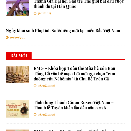
Thánh Giá Đại hội Giới trẻ Thế giới bắt đầu cuộc
thánh du tại Hàn Quốc
31/12/2025
Ngày khai sinh Phụ tỉnh Salêdiêng mới tại miền Bắc Việt Nam
09/09/2019
BÀI MỚI
RMG – Khóa họp Toàn thể Mùa hè của Ban
Tổng Cố vấn bế mạc: Lời mời gọi chọn “con
đường của Nêhêmia” từ Cha Bề Trên Cả
08/08/2026
Tỉnh dòng Thánh Gioan Bosco Việt Nam –
Thánh lễ Tuyên khấn lần đầu năm 2026
08/08/2026