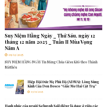
Suy Niệm Hằng Ngày _ Thứ Sáu, ngày 12
tháng 12 năm 2025 _ Tuần II Mùa Vọng
Năm A
09/12/2025
SUY NIỆM HẰNG NGÀY Tin Mừng Chúa Giêsu Kitô theo Thánh
Mátthêu
Hiệp Hội Đức Mẹ Phù Hộ (ADMA): Lòng Sùng
Kính Của Don Bosco “Giấc Mơ Hai Cột Trụ”
03/01/2025
Hạnh phúc của người Sư huynh Salêdiêng là được ở giữa các