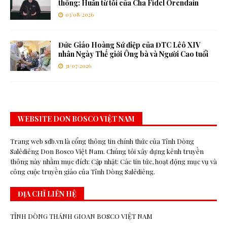
thông: Huấn từ tối của Cha Fidel Orendain
03/08/2026
Đức Giáo Hoàng Sứ điệp của ĐTC Lêô XIV
nhân Ngày Thế giới Ông bà và Người Cao tuổi
31/07/2026
WEBSITE DON BOSCO VIỆT NAM
Trang web sdb.vn là cổng thông tin chính thức của Tỉnh Dòng
Salêdiêng Don Bosco Việt Nam. Chúng tôi xây dựng kênh truyền
thông này nhằm mục đích: Cập nhật: Các tin tức, hoạt động mục vụ và
công cuộc truyền giáo của Tỉnh Dòng Salêdiêng.
ĐỊA CHỈ LIÊN HỆ
TỈNH DÒNG THÁNH GIOAN BOSCO VIỆT NAM