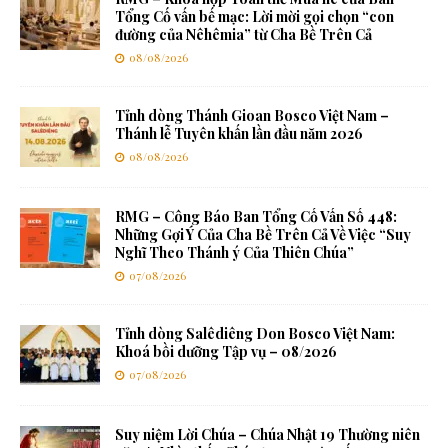
Tổng Cố vấn bế mạc: Lời mời gọi chọn “con
đường của Nêhêmia” từ Cha Bề Trên Cả
08/08/2026
Tỉnh dòng Thánh Gioan Bosco Việt Nam –
Thánh lễ Tuyên khấn lần đầu năm 2026
08/08/2026
RMG – Công Báo Ban Tổng Cố Vấn Số 448:
Những Gợi Ý Của Cha Bề Trên Cả Về Việc “Suy
Nghĩ Theo Thánh ý Của Thiên Chúa”
07/08/2026
Tỉnh dòng Salêdiêng Don Bosco Việt Nam:
Khoá bồi dưỡng Tập vụ – 08/2026
07/08/2026
Suy niệm Lời Chúa – Chúa Nhật 19 Thường niên