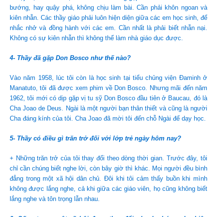
bướng, hay quậy phá, không chịu làm bài. Cần phải khôn ngoan và
kiên nhẫn. Các thầy giáo phải luôn hiện diện giữa các em học sinh, để
nhắc nhở và đồng hành với các em. Cần nhất là phải biết nhẫn nại.
Không có sự kiên nhẫn thì không thể làm nhà giáo dục được.
4- Thầy đã gặp Don Bosco như thế nào?
Vào năm 1958, lúc tôi còn là học sinh tại tiểu chủng viện Đaminh ở
Manatuto, tôi đã được xem phim về Don Bosco. Nhưng mãi đến năm
1962, tôi mới có dịp gặp vị tu sỹ Don Bosco đầu tiên ở Baucau, đó là
Cha Joao de Deus. Ngài là một người bạn thân thiết và cũng là người
Cha đáng kính của tôi. Cha Joao đã mời tôi đến chỗ Ngài để dạy học.
5- Thầy có điều gì trăn trở đối với lớp trẻ ngày hôm nay?
+ Những trăn trở của tôi thay đổi theo dòng thời gian. Trước đây, tôi
chỉ cần chúng biết nghe lời, còn bây giờ thì khác. Mọi người đều bình
đẳng trong một xã hội dân chủ. Đôi khi tôi cảm thấy buồn khi mình
không được lắng nghe, cả khi giữa các giáo viên, họ cũng không biết
lắng nghe và tôn trọng lẫn nhau.