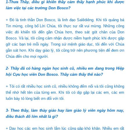
1-Thưa Thầy, điều gì khiến thầy cảm thấy hạnh phúc khi được
làm việc tại các trường Don Bosco?
+ Đó là tinh thần Don Bosco, là linh đạo Salêdiêng. Khi tôi quảng bá
Tin mừng, công bố Lời Chúa, tôi thực sự rất vui mừng. Những công
việc đó khiến tôi đến gần Chúa hơn, theo sát gót chân của Don
Bosco. Vả lại, tôi cũng cảm nhận được niềm hạnh phúc khi được gặp
gỡ các bạn trẻ mỗi ngày. Trong sứ mệnh giáo dục, tôi đến với Chúa
gần sát hơn. Khi dạy giáo lý, tôi cũng trở nên phương tiện để đem ơn
Chúa đến cho mọi người.
2- Thầy đã có hàng ngàn học sinh cũ, nhiều em đang trong Hiệp
hội Cựu học viên Don Bosco. Thầy cảm thấy thế nào?
+ Tôi có rất nhiều học sinh cũ, nhiều không đếm nổi và tôi cũng không
thể nhớ hết tên của từng em. Khi tôi có dịp gặp lại các em, các em
luôn bày tỏ lòng biết ơn đối với tôi.
3- Theo thầy, làm thày giáo hay làm giáo lý viên ngày hôm nay,
điều thách đố lớn nhất là gì?
+ Dạy học các em học sinh lắm lúc cũng gặp khó khăn. Nhiều em rất