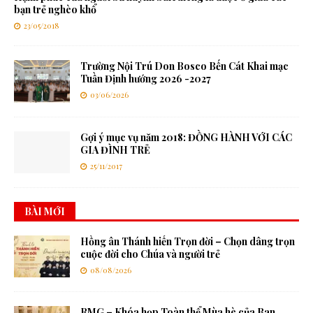
bạn trẻ nghèo khổ
23/05/2018
Trường Nội Trú Don Bosco Bến Cát Khai mạc
Tuần Định hướng 2026 -2027
03/06/2026
Gợi ý mục vụ năm 2018: ĐỒNG HÀNH VỚI CÁC
GIA ĐÌNH TRẺ
25/11/2017
BÀI MỚI
Hồng ân Thánh hiến Trọn đời – Chọn dâng trọn
cuộc đời cho Chúa và người trẻ
08/08/2026
RMG – Khóa họp Toàn thể Mùa hè của Ban