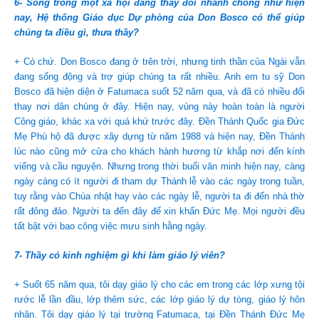
6- Sống trong một xã hội đang thay đổi nhanh chóng như hiện
nay, Hệ thống Giáo dục Dự phòng của Don Bosco có thể giúp
chúng ta điều gì, thưa thầy?
+ Có chứ. Don Bosco đang ở trên trời, nhưng tinh thần của Ngài vẫn
đang sống động và trợ giúp chúng ta rất nhiều. Anh em tu sỹ Don
Bosco đã hiện diện ở Fatumaca suốt 52 năm qua, và đã có nhiều đổi
thay nơi dân chúng ở đây. Hiện nay, vùng này hoàn toàn là người
Công giáo, khác xa với quá khứ trước đây. Đền Thánh Quốc gia Đức
Mẹ Phù hộ đã được xây dựng từ năm 1988 và hiện nay, Đền Thánh
lúc nào cũng mở cửa cho khách hành hương từ khắp nơi đến kính
viếng và cầu nguyện. Nhưng trong thời buổi văn minh hiện nay, càng
ngày càng có ít người đi tham dự Thánh lễ vào các ngày trong tuần,
tuy rằng vào Chúa nhật hay vào các ngày lễ, người ta đi đến nhà thờ
rất đông đảo. Người ta đến đây để xin khấn Đức Mẹ. Mọi người đều
tất bật với bao công việc mưu sinh hằng ngày.
7- Thầy có kinh nghiệm gì khi làm giáo lý viên?
+ Suốt 65 năm qua, tôi dạy giáo lý cho các em trong các lớp xưng tội
rước lễ lần đầu, lớp thêm sức, các lớp giáo lý dự tòng, giáo lý hôn
nhân. Tôi dạy giáo lý tại trường Fatumaca, tại Đền Thánh Đức Mẹ