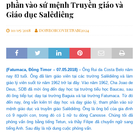
phần vào sứ mệnh Truyền giáo và
Giáo dục Salêdiêng
10/05/2018
DONBOSCOVIETNAM2024
(Fatumaca, Đông Timor – 07.05.2018)
– Ông Rui da Costa Belo năm
nay 83 tuổi. Ông đã làm giáo viên tại các trường Salêdiêng và làm
giáo lý viên suốt từ năm 1962 trở lại đây. Vào năm 1962, Cha Joao de
Deus, SDB đã mời ông đến dạy học tại trường tiểu học Baucau, sau
đó ông tiếp tục dạy tại trường Baguia và tại trường Fatumaca. Từ đó
đến nay, ông vẫn kiên trì dạy học và dạy giáo lý, tham phần vào sứ
mệnh giáo dục và truyền giáo Salêdiêng. Ông là ông bố của gia đình
có 9 người con, trong đó có 1 nữ tu dòng Canosse. Chúng tôi đã
phỏng vấn ông bằng tiếng Tetun, và thầy Filipe đã chuyển ngữ sang
tiếng Anh. Sau đây là nội dung cuộc phỏng vấn.