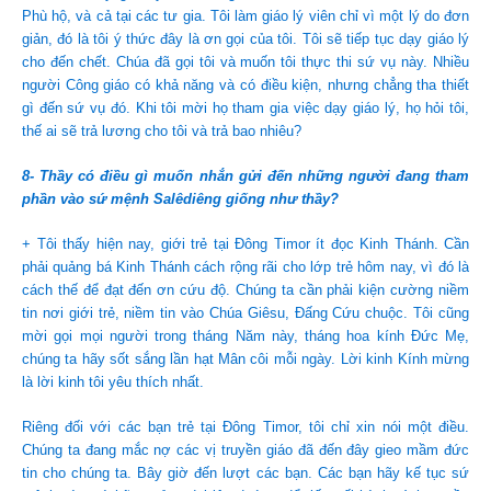
Phù hộ, và cả tại các tư gia. Tôi làm giáo lý viên chỉ vì một lý do đơn
giản, đó là tôi ý thức đây là ơn gọi của tôi. Tôi sẽ tiếp tục dạy giáo lý
cho đến chết. Chúa đã gọi tôi và muốn tôi thực thi sứ vụ này. Nhiều
người Công giáo có khả năng và có điều kiện, nhưng chẳng tha thiết
gì đến sứ vụ đó. Khi tôi mời họ tham gia việc dạy giáo lý, họ hỏi tôi,
thế ai sẽ trả lương cho tôi và trả bao nhiêu?
8- Thầy có điều gì muốn nhắn gửi đến những người đang tham
phần vào sứ mệnh Salêdiêng giống như thầy?
+ Tôi thấy hiện nay, giới trẻ tại Đông Timor ít đọc Kinh Thánh. Cần
phải quảng bá Kinh Thánh cách rộng rãi cho lớp trẻ hôm nay, vì đó là
cách thế để đạt đến ơn cứu độ. Chúng ta cần phải kiện cường niềm
tin nơi giới trẻ, niềm tin vào Chúa Giêsu, Đấng Cứu chuộc. Tôi cũng
mời gọi mọi người trong tháng Năm này, tháng hoa kính Đức Mẹ,
chúng ta hãy sốt sắng lần hạt Mân côi mỗi ngày. Lời kinh Kính mừng
là lời kinh tôi yêu thích nhất.
Riêng đối với các bạn trẻ tại Đông Timor, tôi chỉ xin nói một điều.
Chúng ta đang mắc nợ các vị truyền giáo đã đến đây gieo mầm đức
tin cho chúng ta. Bây giờ đến lượt các bạn. Các bạn hãy kế tục sứ