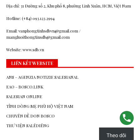
Địa chỉ: 31 Đường số 2, Khu phố 8, phường Linh Xuân, HCM, Việt Nam
Hotline: (+84) 093.123.2994
Email: vanphongtinhsdbvn@gmail.com /
mangluoithongtinsdb@gmail.com
Website: www.sdb.vn
LIÊN KẾT WEBSITE
ANS – AGENZIA NOTIZIE SALESIANAL
EAO – BOSCO.LINK
SALESIAN ONLINE
TỈNH DÒNG MẸ PHÙ HỘ VIỆT NAM
CHUYÊN ĐỀ DON BOSCO
THƯ VIỆN SALÊDIÊNG
Theo dõi