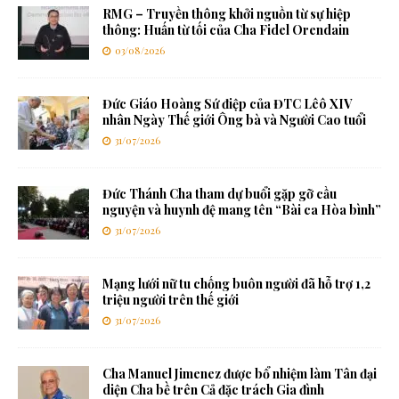
RMG – Truyền thông khởi nguồn từ sự hiệp
thông: Huấn từ tối của Cha Fidel Orendain
03/08/2026
Đức Giáo Hoàng Sứ điệp của ĐTC Lêô XIV
nhân Ngày Thế giới Ông bà và Người Cao tuổi
31/07/2026
Đức Thánh Cha tham dự buổi gặp gỡ cầu
nguyện và huynh đệ mang tên “Bài ca Hòa bình”
31/07/2026
Mạng lưới nữ tu chống buôn người đã hỗ trợ 1,2
triệu người trên thế giới
31/07/2026
Cha Manuel Jimenez được bổ nhiệm làm Tân đại
diện Cha bề trên Cả đặc trách Gia đình