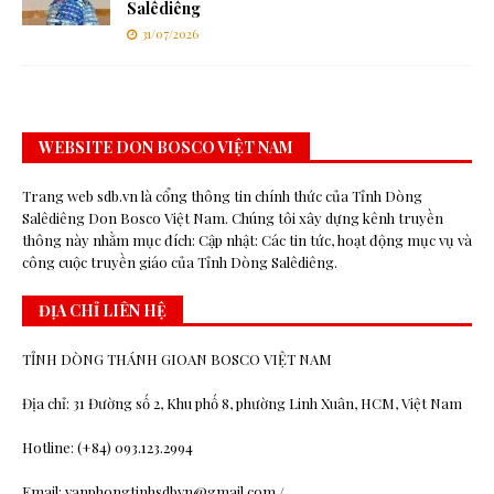
Salêdiêng
31/07/2026
WEBSITE DON BOSCO VIỆT NAM
Trang web sdb.vn là cổng thông tin chính thức của Tỉnh Dòng
Salêdiêng Don Bosco Việt Nam. Chúng tôi xây dựng kênh truyền
thông này nhằm mục đích: Cập nhật: Các tin tức, hoạt động mục vụ và
công cuộc truyền giáo của Tỉnh Dòng Salêdiêng.
ĐỊA CHỈ LIÊN HỆ
TỈNH DÒNG THÁNH GIOAN BOSCO VIỆT NAM
Địa chỉ: 31 Đường số 2, Khu phố 8, phường Linh Xuân, HCM, Việt Nam
Hotline: (+84) 093.123.2994
Email: vanphongtinhsdbvn@gmail.com /