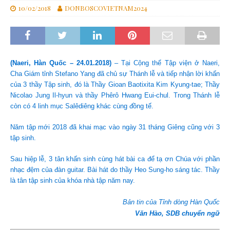
10/02/2018
DONBOSCOVIETNAM2024
(Naeri, Hàn Quốc – 24.01.2018)
– Tại Cộng thể Tập viện ở Naeri,
Cha Giám tỉnh Stefano Yang đã chủ sự Thánh lễ và tiếp nhận lời khấn
của 3 thầy Tập sinh, đó là Thầy Gioan Baotixita Kim Kyung-tae; Thầy
Nicolao Jung Il-hyun và thầy Phêrô Hwang Eui-chul. Trong Thánh lễ
còn có 4 linh mục Salêdiêng khác cùng đồng tế.
Năm tập mới 2018 đã khai mạc vào ngày 31 tháng Giêng cũng với 3
tập sinh.
Sau hiệp lễ, 3 tân khấn sinh cùng hát bài ca để tạ ơn Chúa với phần
nhạc đệm của đàn guitar. Bài hát do thầy Heo Sung-ho sáng tác. Thầy
là tân tập sinh của khóa nhà tập năm nay.
Bản tin của Tỉnh dòng Hàn Quốc
Văn Hào, SDB chuyển ngữ