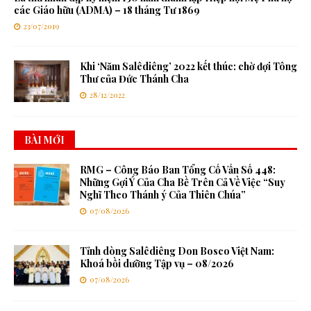
các Giáo hữu (ADMA) – 18 tháng Tư 1869
23/07/2019
Khi ‘Năm Salêdiêng’ 2022 kết thúc: chờ đợi Tông
Thư của Đức Thánh Cha
28/12/2022
BÀI MỚI
RMG – Công Báo Ban Tổng Cố Vấn Số 448:
Những Gợi Ý Của Cha Bề Trên Cả Về Việc “Suy
Nghĩ Theo Thánh ý Của Thiên Chúa”
07/08/2026
Tỉnh dòng Salêdiêng Don Bosco Việt Nam:
Khoá bồi dưỡng Tập vụ – 08/2026
07/08/2026