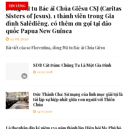
TIN VÙNG
Dòng Nữ tu Bác ái Chúa Giêsu CSJ (Caritas
Sisters of Jesus), 1 thành viên trong Gia
đình Salêdiêng, có thêm ơn gọi tại đảo
quốc Papua New Guinea
13/05/2020
Bài viết của sơ Florentina, dòng Nữ tu Bác ái Chúa Giêsu
SDB Cát Đàm: Chúng Ta Là Một Gia Đình
01/02/2018
Đức Thánh Cha: Sứ mạng của linh mục giải tội là
tái lập sự hiệp nhất giữa con người với Thiên
Chúa
14/03/2026
Lá thư nhân dịp kỷ niệm 150 năm thành lập Hiệp hội Mẹ Phù hộ