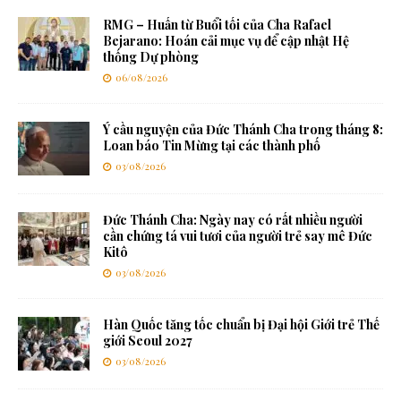
RMG – Huấn từ Buổi tối của Cha Rafael
Bejarano: Hoán cải mục vụ để cập nhật Hệ
thống Dự phòng
06/08/2026
Ý cầu nguyện của Đức Thánh Cha trong tháng 8:
Loan báo Tin Mừng tại các thành phố
03/08/2026
Đức Thánh Cha: Ngày nay có rất nhiều người
cần chứng tá vui tươi của người trẻ say mê Đức
Kitô
03/08/2026
Hàn Quốc tăng tốc chuẩn bị Đại hội Giới trẻ Thế
giới Seoul 2027
03/08/2026