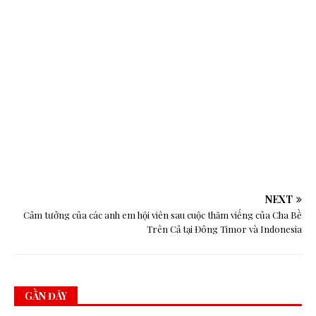
l
t
i
NEXT
Cảm tưởng của các anh em hội viên sau cuộc thăm viếng của Cha Bề
Trên Cả tại Đông Timor và Indonesia
GẦN ĐÂY