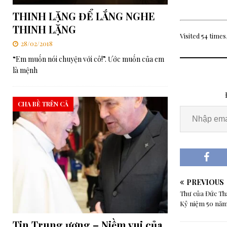
THINH LẶNG ĐỂ LẮNG NGHE
THINH LẶNG
Visited 54 times,
28/02/2018
“Em muốn nói chuyện với cô!”. Ước muốn của em
là mệnh
CHA BỀ TRÊN CẢ
PREVIOUS
Thư của Đức Th
Kỷ niệm 50 năm
Tin Trung ương – Niềm vui của