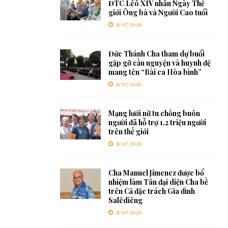
ĐTC Lêô XIV nhân Ngày Thế
giới Ông bà và Người Cao tuổi
31/07/2026
Đức Thánh Cha tham dự buổi
gặp gỡ cầu nguyện và huynh đệ
mang tên “Bài ca Hòa bình”
31/07/2026
Mạng lưới nữ tu chống buôn
người đã hỗ trợ 1,2 triệu người
trên thế giới
31/07/2026
Cha Manuel Jimenez được bổ
nhiệm làm Tân đại diện Cha bề
trên Cả đặc trách Gia đình
Salêdiêng
31/07/2026