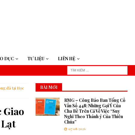
ÁO DỤC
TƯ LIỆU
LIÊN HỆ
BÀI MỚI
ng đá tại Học
RMG – Công Báo Ban Tổng Cố
Vấn Số 448: Những Gợi Ý Của
c Giao
Cha Bề Trên Cả Về Việc “Suy
Nghĩ Theo Thánh ý Của Thiên
 Lạt
Chúa”
07/08/2026