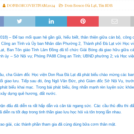
DONBOSCOVIETNAM2024
Don Bosco Đà Lạt
,
Tin SDB
ựng một thế giới hài hòa hơn
GIÁO HỘI
các linh mục tử đạo tại Monte Sole
TIN SDB
 Gợi Ý Của Cha Bề Trên Cả Về Việc “Suy Nghĩ Theo Thánh ý Của Thiên
2018) – Để tạo mối quan hệ gần gũi, hiểu biết, thân thiện giữa cán bộ, côn
, Công an Tỉnh và Ủy ban Nhân dân Phường 2, Thành phố Đà Lạt với Học vi
ạt, Ban Tôn giáo Tỉnh Lâm Đồng đã tổ chức Giải Bóng đá giao hữu giữa các
nh ủy – Sở Nội vụ; Phòng PA88 Công an Tỉnh; UBND phường 2; và Học vi
đầu, cha Giám đốc Học viện Don Rua Đà Lạt đã phát biểu chào mừng các ban
ổi giao lưu. Tiếp sau đó, ông Ngô Văn Đức, phó Giám đốc Sở Nội Vụ, trưở
hát biểu khai mạc. Trong bài phát biểu, ông nhấn mạnh rèn luyện sức khỏe 
c xây dựng quê hương, đất nước.
trận đấu đã diễn ra rất hấp dẫn và cân tài ngang sức. Các cầu thủ đều thi đ
 diễn ra tốt đẹp trong tinh thần giao lưu học hỏi và tôn trọng lẫn nhau.
rao giải, các thành phần tham gia đã cùng dùng bữa cơm thân mật.