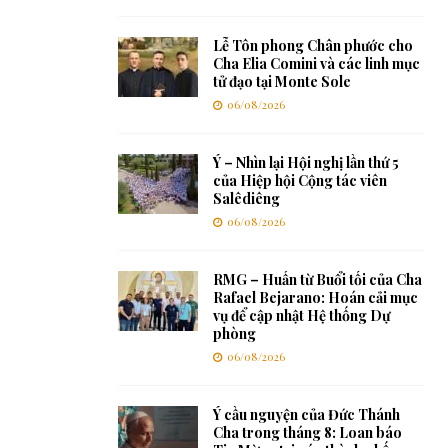
Lễ Tôn phong Chân phước cho
Cha Elia Comini và các linh mục
tử đạo tại Monte Sole
06/08/2026
Ý – Nhìn lại Hội nghị lần thứ 5
của Hiệp hội Cộng tác viên
Salêdiêng
06/08/2026
RMG – Huấn từ Buổi tối của Cha
Rafael Bejarano: Hoán cải mục
vụ để cập nhật Hệ thống Dự
phòng
06/08/2026
Ý cầu nguyện của Đức Thánh
Cha trong tháng 8: Loan báo