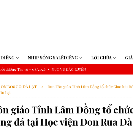
ÊDIÊNG
NHỊP SỐNG SALÊDIÊNG
LỜI CHÚA
GI
bồi dưỡng Tập vụ – 08/2026
MỤC VỤ ĐÀO LUYỆN
năm A: Nhìn thấy Chúa trong cuộc sống
CHÚA NHẬT
DON BOSCO ĐÀ LẠT
Ban Tôn giáo Tỉnh Lâm Đồng tổ chức Giao lưu Bó
ch của gia đình nhân loại
ĐỨC GIÁO HOÀNG
Đà Lạt
à Pêru
ĐỨC GIÁO HOÀNG
ôn giáo Tỉnh Lâm Đồng tổ chứ
iệp Magnifica Humanitas
GIÁO HỘI
ng đá tại Học viện Don Rua Đà
ình đẳng và tham nhũng
GIÁO HỘI