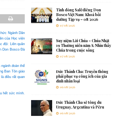
Tỉnh dòng Salêdiêng Don
Bosco Việt Nam: Khoá bồi
dưỡng Tập vụ – 08/2026
07/08/2026
g chức Ngành Dân
ên của Học viện
Suy niệm Lời Chúa – Chúa Nhật
 đội: Liên quân
19 Thường niên năm A: Nhìn thấy
ện Don Bosco Đà
Chúa trong cuộc sống
07/08/2026
 ngành đoàn thể
Đức Thánh Cha: Truyền thông
ng Ban Tôn giáo
phải phục vụ công ích của gia
là điều rất quan
đình nhân loại
06/08/2026
ấu hết sức mình.
Đức Thánh Cha sẽ tông du
Uruguay, Argentina và Pêru
06/08/2026