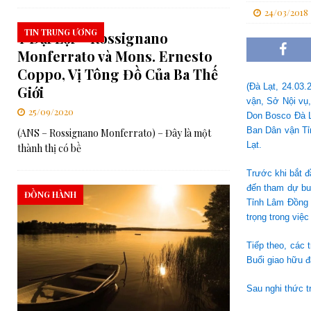
24/03/2018
[ 06/08/2026 ]
Đối thoại Kitô giáo–Khổng giáo: Cùng nhau xây d
TIN TRUNG ƯƠNG
Ý Đại Lợi – Rossignano
[ 06/08/2026 ]
Lễ Tôn phong Chân phước cho Cha Elia Comini và 
Monferrato và Mons. Ernesto
[ 07/08/2026 ]
RMG – Công Báo Ban Tổng Cố Vấn Số 448: Những
Coppo, Vị Tông Đồ Của Ba Thế
Chúa”
TRUNG ƯƠNG
(Đà Lạt, 24.03.
Giới
vận, Sở Nội vụ
25/09/2020
Don Bosco Đà L
Ban Dân vận Tỉ
(ANS – Rossignano Monferrato) – Đây là một
Lạt.
thành thị có bề
Trước khi bắt 
đến tham dự bu
ĐỒNG HÀNH
Tỉnh Lâm Đồng p
trọng trong việ
Tiếp theo, các 
Buổi giao hữu đã
Sau nghi thức t