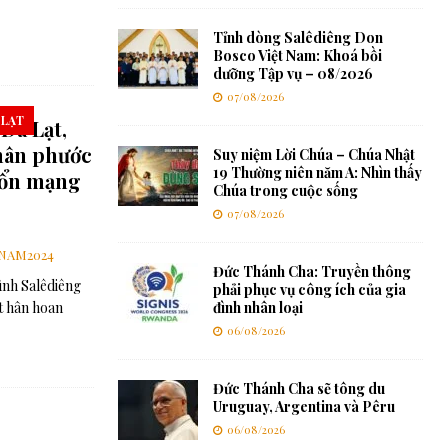
Tỉnh dòng Salêdiêng Don
Bosco Việt Nam: Khoá bồi
dưỡng Tập vụ – 08/2026
07/08/2026
 LẠT
Đà Lạt,
hân phước
Suy niệm Lời Chúa – Chúa Nhật
19 Thường niên năm A: Nhìn thấy
Bổn mạng
Chúa trong cuộc sống
07/08/2026
NAM2024
Đức Thánh Cha: Truyền thông
ình Salêdiêng
phải phục vụ công ích của gia
t hân hoan
đình nhân loại
06/08/2026
Đức Thánh Cha sẽ tông du
Uruguay, Argentina và Pêru
06/08/2026