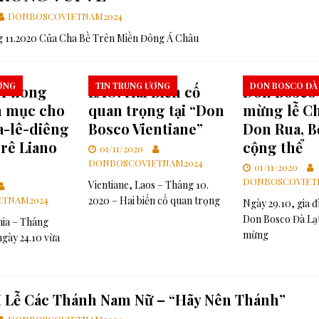
DONBOSCOVIETNAM2024
ựng một thế giới hài hòa hơn
GIÁO HỘI
 11.2020 Của Cha Bề Trên Miền Đông Á Châu
các linh mục tử đạo tại Monte Sole
TIN SDB
Gợi Ý Của Cha Bề Trên Cả Về Việc “Suy Nghĩ Theo Thánh ý Của Thiên
ƠNG
TIN TRUNG ƯƠNG
DON BOSCO ĐÀ
 Phong
LÀO: Hai Biến cố
Don Bosco 
h mục cho
quan trọng tại “Don
mừng lễ C
a-lê-diêng
Bosco Vientiane”
Don Rua, 
rê Liano
cộng thể
01/11/2020
DONBOSCOVIETNAM2024
01/11/2020
DONBOSCOVIET
Vientiane, Laos – Tháng 10.
TNAM2024
2020 – Hai biến cố quan trọng
Ngày 29.10, gia đ
Don Bosco Đà Lạ
nia – Tháng
mừng
ngày 24.10 vừa
 Lễ Các Thánh Nam Nữ – “Hãy Nên Thánh”