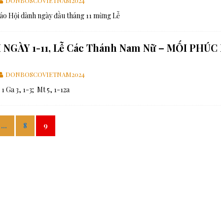
DONBOSCOVIETNAM2024
 Hội dành ngày đầu tháng 11 mừng Lễ
 NGÀY 1-11, Lễ Các Thánh Nam Nữ – MỐI PHÚC
DONBOSCOVIETNAM2024
; 1 Ga 3, 1-3; Mt 5, 1-12a
…
8
9