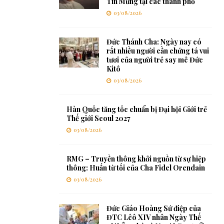
Tin Mừng tại các thành phố
03/08/2026
Đức Thánh Cha: Ngày nay có
rất nhiều người cần chứng tá vui
tươi của người trẻ say mê Đức
Kitô
03/08/2026
Hàn Quốc tăng tốc chuẩn bị Đại hội Giới trẻ
Thế giới Seoul 2027
03/08/2026
RMG – Truyền thông khởi nguồn từ sự hiệp
thông: Huấn từ tối của Cha Fidel Orendain
03/08/2026
Đức Giáo Hoàng Sứ điệp của
ĐTC Lêô XIV nhân Ngày Thế