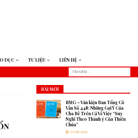
ÁO DỤC
TƯ LIỆU
LIÊN HỆ
BÀI MỚI
RMG – Văn kiện Ban Tổng Cố
Vấn Số 448: Những Gợi Ý Của
Cha Bề Trên Cả Về Việc “Suy
Nghĩ Theo Thánh ý Của Thiên
BỔN
Chúa”
07/08/2026