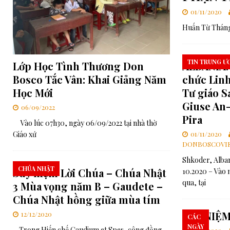
01/11/2020
[ 06/08/2026 ]
Đối thoại Kitô giáo–Khổng giáo: Cùng nhau xây d
Huấn Từ Tháng
[ 06/08/2026 ]
Lễ Tôn phong Chân phước cho Cha Elia Comini và 
[ 07/08/2026 ]
RMG – Văn kiện Ban Tổng Cố Vấn Số 448: Những 
TIN TRUNG Ư
Lớp Học Tình Thương Don
ALBANIA:
Chúa”
TRUNG ƯƠNG
Bosco Tắc Vân: Khai Giảng Năm
chức Lin
Học Mới
Tư giáo S
Giuse An-
06/09/2022
Pira
Vào lúc 07h30, ngày 06/09/2022 tại nhà thờ
Giáo xứ
01/11/2020
DONBOSCOVIE
Shkoder, Alba
CHÚA NHẬT
Suy niệm Lời Chúa – Chúa Nhật
10.2020 – Vào 
qua, tại
3 Mùa vọng năm B – Gaudete –
Chúa Nhật hồng giữa mùa tím
SUY NIỆM
12/12/2020
CÁC
NGÀY
Trong Hiến chế Gaudium et Spes, công đồng