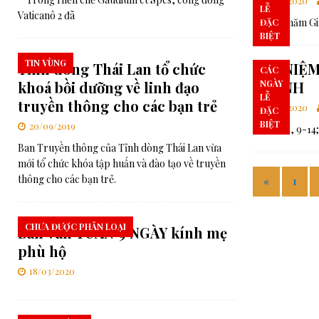
01/11/2020
LỄ
Vaticanô 2 đã
Hằng năm Giáo
ĐẶC
BIỆT
TIN VÙNG
Tỉnh dòng Thái Lan tổ chức
SUY NIỆM
CÁC
khoá bồi dưỡng về linh đạo
THÁNH
NGÀY
LỄ
truyền thông cho các bạn trẻ
01/11/2020
ĐẶC
BIỆT
20/09/2019
Kh 7, 2-4, 9-14
Ban Truyền thông của Tỉnh dòng Thái Lan vừa
mới tổ chức khóa tập huấn và đào tạo về truyền
thông cho các bạn trẻ.
«
1
CHƯA ĐƯỢC PHÂN LOẠI
Bản Văn TUẦN 9 NGÀY kính mẹ
phù hộ
18/03/2020