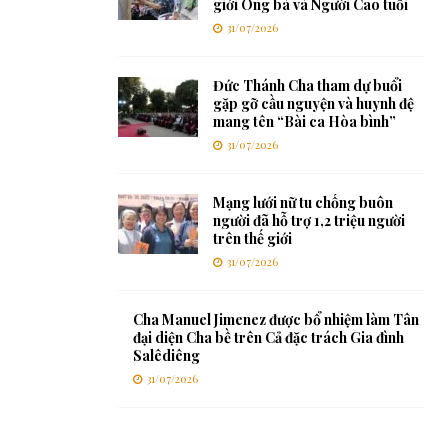
giới Ông bà và Người Cao tuổi
31/07/2026
Đức Thánh Cha tham dự buổi
gặp gỡ cầu nguyện và huynh đệ
mang tên “Bài ca Hòa bình”
31/07/2026
Mạng lưới nữ tu chống buôn
người đã hỗ trợ 1,2 triệu người
trên thế giới
31/07/2026
Cha Manuel Jimenez được bổ nhiệm làm Tân
đại diện Cha bề trên Cả đặc trách Gia đình
Salêdiêng
31/07/2026