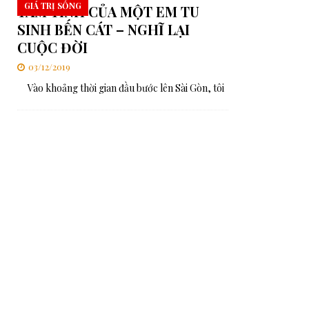
GIÁ TRỊ SỐNG
TÂM TÌNH CỦA MỘT EM TU
SINH BẾN CÁT – NGHĨ LẠI
CUỘC ĐỜI
03/12/2019
Vào khoảng thời gian đầu bước lên Sài Gòn, tôi