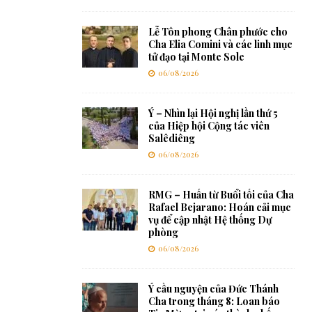
Lễ Tôn phong Chân phước cho
Cha Elia Comini và các linh mục
tử đạo tại Monte Sole
06/08/2026
Ý – Nhìn lại Hội nghị lần thứ 5
của Hiệp hội Cộng tác viên
Salêdiêng
06/08/2026
RMG – Huấn từ Buổi tối của Cha
Rafael Bejarano: Hoán cải mục
vụ để cập nhật Hệ thống Dự
phòng
06/08/2026
Ý cầu nguyện của Đức Thánh
Cha trong tháng 8: Loan báo