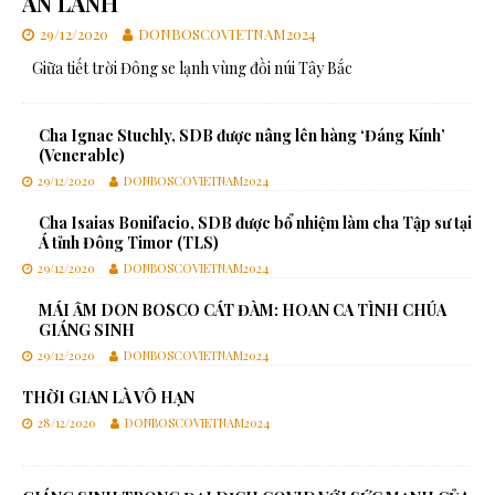
AN LÀNH
29/12/2020
DONBOSCOVIETNAM2024
Giữa tiết trời Đông se lạnh vùng đồi núi Tây Bắc
Cha Ignac Stuchly, SDB được nâng lên hàng ‘Đáng Kính’
(Venerable)
29/12/2020
DONBOSCOVIETNAM2024
Cha Isaias Bonifacio, SDB được bổ nhiệm làm cha Tập sư tại
Á tỉnh Đông Timor (TLS)
29/12/2020
DONBOSCOVIETNAM2024
MÁI ẤM DON BOSCO CÁT ĐÀM: HOAN CA TÌNH CHÚA
GIÁNG SINH
29/12/2020
DONBOSCOVIETNAM2024
THỜI GIAN LÀ VÔ HẠN
28/12/2020
DONBOSCOVIETNAM2024