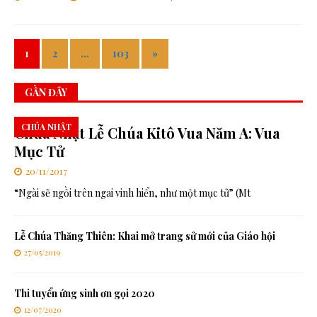
1
2
…
103
»
GẦN ĐÂY
CHÚA NHẬT
Chúa Nhật Lễ Chúa Kitô Vua Năm A: Vua
Mục Tử
20/11/2017
“Ngài sẽ ngồi trên ngai vinh hiển, như một mục tử” (Mt
Lễ Chúa Thăng Thiên: Khai mở trang sử mới của Giáo hội
27/05/2019
Thi tuyển ứng sinh ơn gọi 2020
12/07/2020