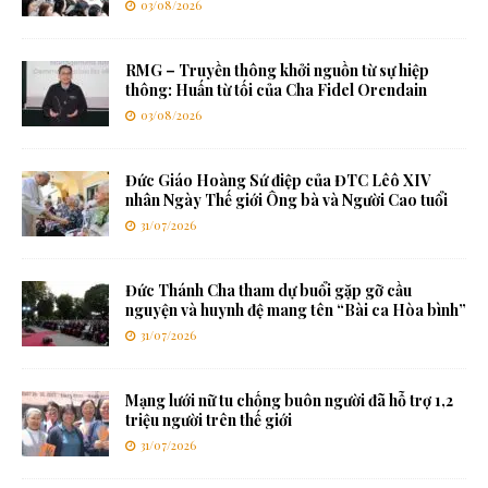
03/08/2026
RMG – Truyền thông khởi nguồn từ sự hiệp
thông: Huấn từ tối của Cha Fidel Orendain
03/08/2026
Đức Giáo Hoàng Sứ điệp của ĐTC Lêô XIV
nhân Ngày Thế giới Ông bà và Người Cao tuổi
31/07/2026
Đức Thánh Cha tham dự buổi gặp gỡ cầu
nguyện và huynh đệ mang tên “Bài ca Hòa bình”
31/07/2026
Mạng lưới nữ tu chống buôn người đã hỗ trợ 1,2
triệu người trên thế giới
31/07/2026