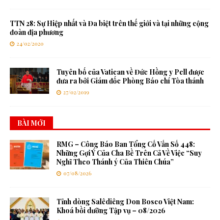
TTN 28: Sự Hiệp nhất và Đa biệt trên thế giới và tại những cộng
đoàn địa phương
24/02/2020
Tuyên bố của Vatican về Đức Hồng y Pell được
đưa ra bởi Giám đốc Phòng Báo chí Tòa thánh
27/02/2019
BÀI MỚI
RMG – Công Báo Ban Tổng Cố Vấn Số 448:
Những Gợi Ý Của Cha Bề Trên Cả Về Việc “Suy
Nghĩ Theo Thánh ý Của Thiên Chúa”
07/08/2026
Tỉnh dòng Salêdiêng Don Bosco Việt Nam:
Khoá bồi dưỡng Tập vụ – 08/2026