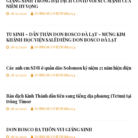
GIÁNG SINH TRONG ĐẠI DỊCH COVID VỚI SỨC MẠNH CỦA
NIỀM HY VỌNG
28/12/2020
DONBOSCOVIETNAM2024
TU SINH – DẤN THÂN DON BOSCO ĐÀ LẠT – MỪNG KIM
KHÁNH HỌC VIỆN SALÊDIÊNG DON BOSCO ĐÀ LẠT
28/12/2020
DONBOSCOVIETNAM2024
Các anh em SDB ở quần đảo Solomon kỷ niệm 25 năm hiện diện
28/12/2020
DONBOSCOVIETNAM2024
Bản dịch Kinh Thánh đầu tiên sang tiếng địa phương (Tetun) tại
Đông Timor
28/12/2020
DONBOSCOVIETNAM2024
DON BOSCO BA THÔN: VUI GIÁNG SINH
28/12/2020
DONBOSCOVIETNAM2024