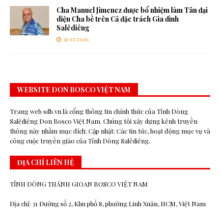
Cha Manuel Jimenez được bổ nhiệm làm Tân đại
diện Cha bề trên Cả đặc trách Gia đình
Salêdiêng
31/07/2026
WEBSITE DON BOSCO VIỆT NAM
Trang web sdb.vn là cổng thông tin chính thức của Tỉnh Dòng
Salêdiêng Don Bosco Việt Nam. Chúng tôi xây dựng kênh truyền
thông này nhằm mục đích: Cập nhật: Các tin tức, hoạt động mục vụ và
công cuộc truyền giáo của Tỉnh Dòng Salêdiêng.
ĐỊA CHỈ LIÊN HỆ
TỈNH DÒNG THÁNH GIOAN BOSCO VIỆT NAM
Địa chỉ: 31 Đường số 2, Khu phố 8, phường Linh Xuân, HCM, Việt Nam